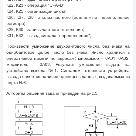
К22, К23 - операция "С=А+В";
К24, К25 - организация цикла;
К26, К27, К28 - анализ частного (есть или нет переполнение
регистра);
К29, К30 - запись частного от деления;
К31, К32 - вывод сигнала "переполнение";
Произвести умножение двухбайтового числа без знака на
однобайтовое целое число без знака. Число хранится в
оперативной памяти по адресам: множимое – 0А01, 0А02;
множитель – 0А03. Результат умножения выдать на
устройство вывода №1. Сигналом готовности устройства
вывода является наличие единицы в данных, выдаваемых из
порта №6.
Алгоритм решения задачи приведен на рис.5.