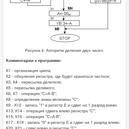
Рисунок 4. Алгоритм деления двух чисел.
Комментарии к программе:
К1 - организация цикла;
К2 - обнуление регистра, где будет храниться частное;
К3, К4 - пересылка делителя;
К5 - пересылка делимого;
К6, К7 - операция "С=А-В";
К8 - определение знака величины "С";
К9 - К12 - запись "1" в регистр Е и сдвиг на 1 разряд влево.
К13, К14 - операция сдвига влево регистра "С";
К15, К16 - операция "С=А-В";
К17 - К19 - запись "0" в регистр Е и сдвиг на 1 разряд влево.
К20, К21 - сдвиг влево в регистре "С";