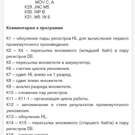
Комментарии к программе
К1 – обнуление пары регистров HL для вычисления первого
промежуточного произведения.
К2 – К4 – пересылка множимого (младший байт) в пару
регистров DE.
К5 – пересылка множителя в аккумулятор.
К6 – счетчик циклов умножения.
К7 – сдвиг HL влево на 1 разряд.
К8 – сдвиг влево множителя.
К9 – анализ разряда множителя.
К10 – сложение пар регистров.
К11 – К11-1 – организация цикла работы.
К12 – запоминание в стеке результатов промежуточного
умножения.
К13 – обнуление HL.
К14 – К15 – пересылка множимого (старшего байта) в пару
регистров DE.
К16 – счетчик циклов.