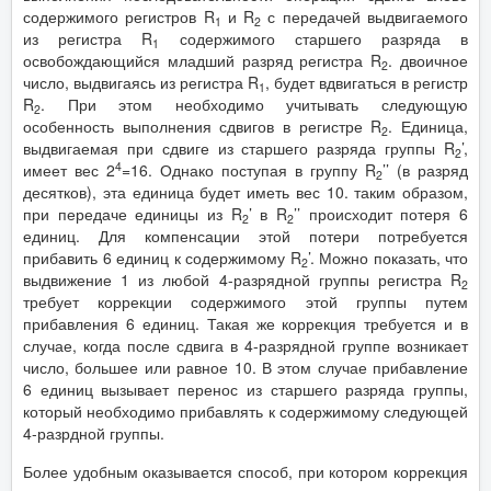
содержимого регистров R
и R
с передачей выдвигаемого
1
2
из регистра R
содержимого старшего разряда в
1
освобождающийся младший разряд регистра R
. двоичное
2
число, выдвигаясь из регистра R
, будет вдвигаться в регистр
1
R
. При этом необходимо учитывать следующую
2
особенность выполнения сдвигов в регистре R
. Единица,
2
выдвигаемая при сдвиге из старшего разряда группы R
’,
2
4
имеет вес 2
=16. Однако поступая в группу R
’’ (в разряд
2
десятков), эта единица будет иметь вес 10. таким образом,
при передаче единицы из R
’ в R
’’ происходит потеря 6
2
2
единиц. Для компенсации этой потери потребуется
прибавить 6 единиц к содержимому R
’. Можно показать, что
2
выдвижение 1 из любой 4-разрядной группы регистра R
2
требует коррекции содержимого этой группы путем
прибавления 6 единиц. Такая же коррекция требуется и в
случае, когда после сдвига в 4-разрядной группе возникает
число, большее или равное 10. В этом случае прибавление
6 единиц вызывает перенос из старшего разряда группы,
который необходимо прибавлять к содержимому следующей
4-разрдной группы.
Более удобным оказывается способ, при котором коррекция