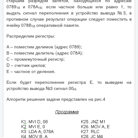
старшим разрядом запятой, находящихся по адресам
0789
и 078А
. если частное больше или равно 1, то
16
16
выдать сигнал переполнения в устройство вывода №3, в
противном случае результат операции следует поместить в
ячейку 078В
оперативной памяти.
16
Распределим регистры:
А – поместим делимое (адрес 0789);
В – поместим делитель (адрес 078А);
С – промежуточный регистр;
D – счетчик циклов;
Е – частное от деления.
Если будет переполнение регистра Е, то выведем на
устройство вывода №3 сигнал 00
.
Н
Алгоритм решения задачи представлен на рис.4