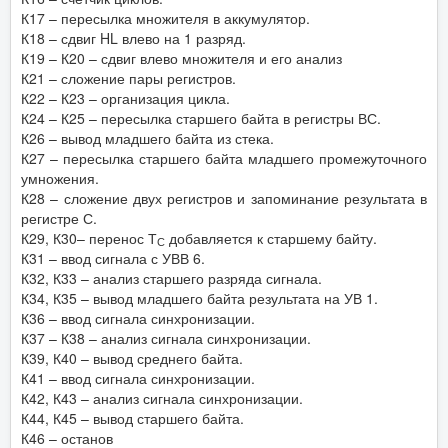
К17 – пересылка множителя в аккумулятор.
К18 – сдвиг HL влево на 1 разряд.
К19 – К20 – сдвиг влево множителя и его анализ
К21 – сложение пары регистров.
К22 – К23 – организация цикла.
К24 – К25 – пересылка старшего байта в регистры ВС.
К26 – вывод младшего байта из стека.
К27 – пересылка старшего байта младшего промежуточного
умножения.
К28 – сложение двух регистров и запоминание результата в
регистре С.
К29, К30– перенос Т
добавляется к старшему байту.
С
К31 – ввод сигнала с УВВ 6.
К32, К33 – анализ старшего разряда сигнала.
К34, К35 – вывод младшего байта результата на УВ 1.
К36 – ввод сигнала синхронизации.
К37 – К38 – анализ сигнала синхронизации.
К39, К40 – вывод среднего байта.
К41 – ввод сигнала синхронизации.
К42, К43 – анализ сигнала синхронизации.
К44, К45 – вывод старшего байта.
К46 – останов