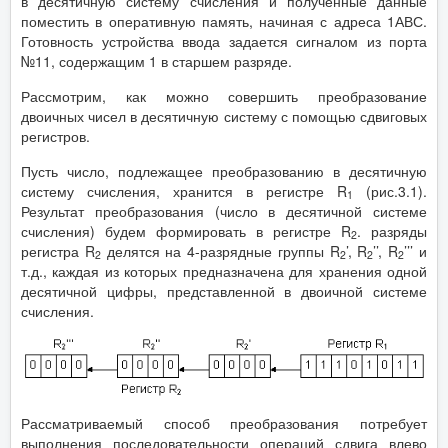
в десятичную систему счисления и полученные данные
поместить в оперативную память, начиная с адреса 1АВС.
Готовность устройства ввода задается сигналом из порта
№11, содержащим 1 в старшем разряде.
Рассмотрим, как можно совершить преобразование
двоичных чисел в десятичную систему с помощью сдвиговых
регистров.
Пусть число, подлежащее преобразованию в десятичную
систему счисления, хранится в регистре R
(рис.3.1).
1
Результат преобразования (число в десятичной системе
счисления) будем формировать в регистре R
. разряды
2
регистра R
делятся на 4-разрядные группы R
’, R
’’, R
’’’ и
2
2
2
2
т.д., каждая из которых предназначена для хранения одной
десятичной цифры, представленной в двоичной системе
счисления.
Рассматриваемый способ преобразования потребует
выполнения последовательности операций сдвига влево