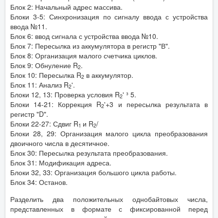
Блок 2: Начальный адрес массива.
Блоки 3-5: Синхронизация по сигналу ввода с устройства
ввода №11.
Блок 6: ввод сигнала с устройства ввода №10.
Блок 7: Пересылка из аккумулятора в регистр "В".
Блок 8: Организация малого счетчика циклов.
Блок 9: Обнуление R
.
2
Блок 10: Пересылка R
в аккумулятор.
2
Блок 11: Анализ R
'.
2
Блоки 12, 13: Проверка условия R
' ³ 5.
2
Блоки 14-21: Коррекция R
'+3 и пересылка результата в
2
регистр "D".
Блоки 22-27: Сдвиг R
и R
/
1
2
Блоки 28, 29: Организация малого цикла преобразования
двоичного числа в десятичное.
Блок 30: Пересылка результата преобразования.
Блок 31: Модификация адреса.
Блоки 32, 33: Организация большого цикла работы.
Блок 34: Останов.
Разделить два положительных однобайтовых числа,
представленных в формате с фиксированной перед