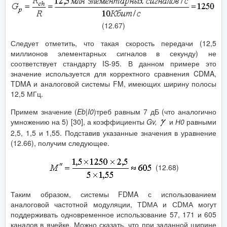
(12.67)
Следует отметить, что такая скорость передачи (12,5
миллионов элементарных сигналов в секунду) не
соответствует стандарту IS-95. В данном примере это
значение используется для корректного сравнения CDMA,
TDMA и аналоговой системы FM, имеющих ширину полосы
12,5 МГц.
Примем значение (
Eb
|
I
0
)треб равным 7 дБ (что аналогично
умножению на 5) [30], а коэффициенты
Gv
,
и
Н0
равными
2,5, 1,5 и 1,55. Подставив указанные значения в уравнение
(12.66), получим следующее.
(12.68)
Таким образом, системы FDMA с использованием
аналоговой частотной модуляции, ТDМА и СDМА могут
поддерживать одновременное использование 57, 171 и 605
каналов в ячейке. Можно сказать, что при заданной ширине