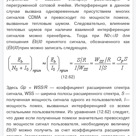
перегруженной сотовой ячейке. Интерференция в данном
случае вызвана одновременным присутствием многих
сигналов CDMA и превосходит по мощности помехи,
вызванные тепловым шумом. Следовательно, влиянием
тепловых шумов при наличии взаимной интерференции
сигналов можно пренебречь. Тогда при
N
0
<<
I
0
для
отношения
Eb
|
I
0
принятого сигнала, обозначенного как
(
Eb
|
I
0
)прин можно записать следующее.
(12.62)
Здесь
Gp
=
WSS
/
R
—
коэффициент расширения спектра
сигнала, WSS — ширина полосы расширенного спектра,
S
—
полученная мощность сигнала одного из пользователей
,
I
—
мощность помех, вызванных интерференцией со всеми
остальными пользователями. Из уравнения (12.62) следует,
что даже если полученные помехи значительно превосходят
по мощности сигнал пользователя, необходимую величину
Eb
|
I
0
можно получить за счет коэффициента расширения
спектра (посредством механизма проверки корреляции с