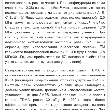
использовались разные частоты. При конфигурации из семи
ячеек (рис. 12.38) связь в ячейке
F
может осуществляться на
полосе частот, которая отличается от диапазона ячеек
А, В,
С,
D
, Е
и
G
.
Лишь одна седьмая часть полосы шириной 12,5
МГц может использоваться для связи в каждой ячейке.
Следовательно, для каждой ячейки полоса шириной 1,78
МГц доступна для приема и передачи данных. При
конфигурации из семи ячеек говорится, что
коэффициент
повторного использования частоты
равен 1/7. Таким
образом, при использовании аналоговой системы FM
количество поддиапазонов шириной 30 кГц будет равно 1,78
МГц/30 кГц, или приблизительно 57 каналов в ячейке (без
учета каналов, используемых для управления).
Североамериканский стандарт сотовой связи ТDМА с
использованием множественного доступа получил название
IS-54 (последняя модификация этого стандарта — IS-136).
Системы связи, соответствующие этим двум стандартам,
должны удовлетворять требованиям использования частот,
установленным для AMPS. Таким образом, ширина полосы
канала ТDМА равна 30 кГц. В 1950-х годах более
эффективное применение кодирования исходного сигнала
позволило увеличить количество используемых каналов. При