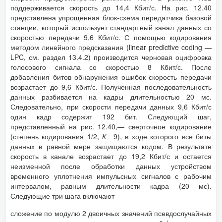
поддерживается скорость до 14,4 Кбит/с. На рис. 12.40
представлена упрощенная блок-схема передатчика базовой
станции, который использует стандартный канал данных со
скоростью передачи 9,6 Кбит/с. С помощью кодирования
методом линейного предсказания (linear predictive coding —
LPC, см. раздел 13.4.2) производится черновая оцифровка
голосового сигнала со скоростью 8 Кбит/с. После
добавления битов обнаружения ошибок скорость передачи
возрастает до 9,6 Кбит/с. Полученная последовательность
данных разбивается на кадры длительностью 20 мс.
Следовательно, при скорости передачи данных 9,6 Кбит/с
один кадр содержит 192 бит. Следующий шаг,
представленный на рис. 12.40,— сверточное кодирование
(степень кодирования 1/2,
К
=9), в ходе которого все биты
данных в равной мере защищаются кодом. В результате
скорость в канале возрастает до 19,2 Кбит/с и остается
неизменной после обработки данных устройством
временного уплотнения импульсных сигналов с рабочим
интервалом, равным длительности кадра (20 мс).
Следующие три шага включают
сложение по модулю 2 двоичных значений псевдослучайных