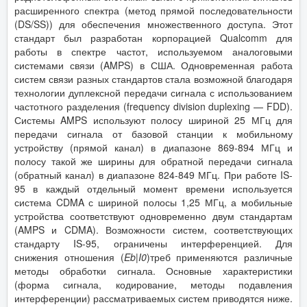
расширенного спектра (метод прямой последовательности
(DS/SS)) для обеспечения множественного доступа. Этот
стандарт был разработан корпорацией Qualcomm для
работы в спектре частот, используемом аналоговыми
системами связи (AMPS) в США. Одновременная работа
систем связи разных стандартов стала возможной благодаря
технологии дуплексной передачи сигнала с использованием
частотного разделения (frequency division duplexing — FDD).
Системы AMPS используют полосу шириной 25 МГц для
передачи сигнала от базовой станции к мобильному
устройству (прямой канал) в диапазоне 869-894 МГц и
полосу такой же ширины для обратной передачи сигнала
(обратный канал) в диапазоне 824-849 МГц. При работе IS-
95 в каждый отдельный момент времени используется
система CDMA с шириной полосы 1,25 МГц, а мобильные
устройства соответствуют одновременно двум стандартам
(AMPS и CDMA). Возможности систем, соответствующих
стандарту IS-95, ограничены интерференцией. Для
снижения отношения (
Eb
|
I
0
)треб применяются различные
методы обработки сигнала. Основные характеристики
(форма сигнала, кодирование, методы подавления
интерференции) рассматриваемых систем приводятся ниже.