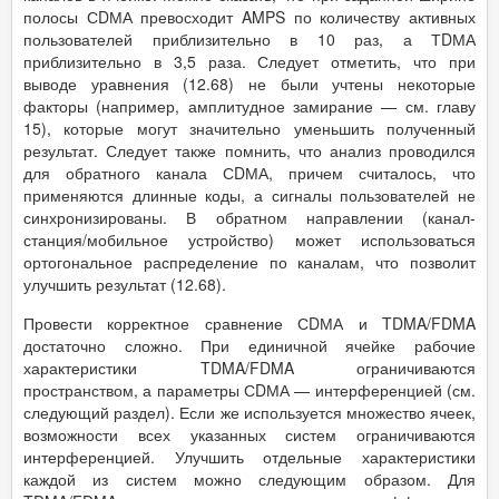
полосы СDМА превосходит AMPS по количеству активных
пользователей приблизительно в 10 раз, а ТDМА
приблизительно в 3,5 раза. Следует отметить, что при
выводе уравнения (12.68) не были учтены некоторые
факторы (например, амплитудное замирание — см. главу
15), которые могут значительно уменьшить полученный
результат. Следует также помнить, что анализ проводился
для обратного канала СDМА, причем считалось, что
применяются длинные коды, а сигналы пользователей не
синхронизированы. В обратном направлении (канал-
станция/мобильное устройство) может использоваться
ортогональное распределение по каналам, что позволит
улучшить результат (12.68).
Провести корректное сравнение СDМА и TDMA/FDMA
достаточно сложно. При единичной ячейке рабочие
характеристики TDMA/FDMA ограничиваются
пространством, а параметры СDМА — интерференцией (см.
следующий раздел). Если же используется множество ячеек,
возможности всех указанных систем ограничиваются
интерференцией. Улучшить отдельные характеристики
каждой из систем можно следующим образом. Для