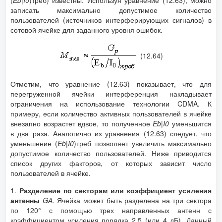
(
Eb
|
I
0
)треб) известны. Используя уравнение (12.63), можно
записать максимально допустимое количество
пользователей (источников интерферирующих сигналов) в
сотовой ячейке для заданного уровня ошибок.
(12.64)
Отметим, что уравнение (12.63) показывает, что для
перегруженной ячейки интерференция накладывает
ограничения на использование технологии CDMA. К
примеру, если количество активных пользователей в ячейке
внезапно возрастет вдвое, то полученное
Eb
|
I
0
уменьшится
в два раза. Аналогично из уравнения (12.63) следует, что
уменьшение (
Eb
|
I
0
)треб позволяет увеличить максимально
допустимое количество пользователей. Ниже приводится
список других факторов, от которых зависит число
пользователей в ячейке.
1.
Разделение по секторам или коэффициент усиления
антенны
G
А
.
Ячейка может быть разделена на три сектора
по 120° с помощью трех направленных антенн с
коэффициентом усиления порядка 2,5 (или 4 дБ). Данный