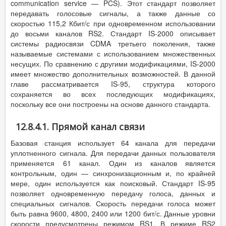
communication service — PCS). Этот стандарт позволяет
передавать голосовые сигналы, а также данные со
скоростью 115,2 Кбит/с при одновременном использовании
до восьми каналов RS2. Стандарт IS-2000 описывает
системы радиосвязи CDMA третьего поколения, также
называемые системами с использованием множественных
несущих. По сравнению с другими модификациями, IS-2000
имеет множество дополнительных возможностей. В данной
главе рассматривается IS-95, структура которого
сохраняется во всех последующих модификациях,
поскольку все они построены на основе данного стандарта.
12.8.4.1. Прямой канал связи
Базовая станция использует 64 канала для передачи
уплотненного сигнала. Для передачи данных пользователя
применяется 61 канал. Один из каналов является
контрольным, один — синхронизационным и, по крайней
мере, один используется как поисковый. Стандарт IS-95
позволяет одновременную передачу голоса, данных и
специальных сигналов. Скорость передачи голоса может
быть равна 9600, 4800, 2400 или 1200 бит/с. Данные уровни
скорости предусмотрены режимом RS1. В режиме RS2