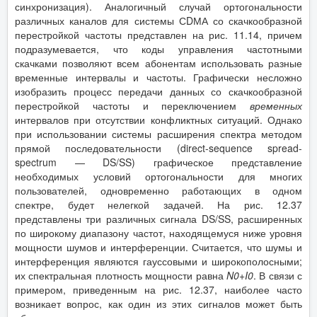
синхронизация). Аналогичный случай ортогональности
различных каналов для системы СDМА со скачкообразной
перестройкой частоты представлен на рис. 11.14, причем
подразумевается, что коды управления частотными
скачками позволяют всем абонентам использовать разные
временные интервалы и частоты. Графически несложно
изобразить процесс передачи данных со скачкообразной
перестройкой частоты и переключением
временных
интервалов при отсутствии конфликтных ситуаций. Однако
при использовании системы расширения спектра методом
прямой последовательности (direct-sequence spread-
spectrum — DS/SS) графическое представление
необходимых условий ортогональности для многих
пользователей, одновременно работающих в одном
спектре, будет нелегкой задачей. На рис. 12.37
представлены три различных сигнала DS/SS, расширенных
по широкому диапазону частот, находящемуся ниже уровня
мощности шумов и интерференции. Считается, что шумы и
интерференция являются гауссовыми и широкополосными;
их спектральная плотность мощности равна
N
0
+
I
0
. В связи с
примером, приведенным на рис. 12.37, наиболее часто
возникает вопрос, как один из этих сигналов может быть