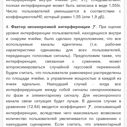
полная интерференция может быть записана в виде 1,55
Ix
.
Число пользователей уменьшается в соответствии с
коэффициентом
H
0
, который равен 1,55 (или 1,9 дБ).
4.
Фактор несинхронной интерференции
. При оценке
уровня интерференции пользователей, находящихся внутри
и снаружи ячейки, было сделано предположение, что все
используемые каналы идентичны (т.е. рабочие
характеристики одинаковы для всех пользователей,
передающих голосовые сигналы). Предположим также, что
интерференция, связанная с сужением, может
аппроксимироваться случайной гауссовой переменной.
Будем считать, что пользователи равномерно распределены
по площади ячейки, а управление мощностью в каждой из
ячеек идеально. Наихудший случай - когда все
интерферирующие между собой сигналы синхронизованы
по фазе и элементарному сигналу. Для несинхронного
канала связи ситуация будет лучше. В данном случае в
уравнение (12.64) вводится коэффициент
, описывающий
интерференцию, вследствие чего максимально возможное
количество пользователей увеличивается по сравнению с
наихудшим сценарием. Если считать, что элементарный