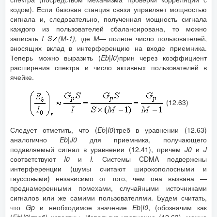
кодом). Если базовая станция связи управляет мощностью
сигнала и, следовательно, полученная мощность сигнала
каждого из пользователей сбалансирована, то можно
записать
I
=
S
(М-1),
где
М
— полное число пользователей,
вносящих вклад в интерференцию на входе приемника.
Теперь можно выразить (
Eb
|
I
0
)прин через коэффициент
расширения спектра и число активных пользователей в
ячейке.
(12.63)
Следует отметить, что (
Eb
|
I
0
)треб в уравнении (12.63)
аналогично
Eb
|
J
0
для приемника, получающего
подавляемый сигнал в уравнении (12.41), причем
J
0
и
J
соответствуют
I
0
и
I
.
Системы CDMA подвержены
интерференции (шумы считают широкополосными и
гауссовыми) независимо от того, чем она вызвана —
преднамеренными помехами, случайными источниками
сигналов или же самими пользователями. Будем считать,
что
Gp
и необходимое значение
Eb
|
I
0
, (обозначим как