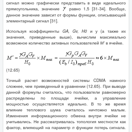
сигнал можно графически представить в виде идеального
прямоугольника, значение
равно 1,5 [31-34]. Вообще,
данное значение зависит от формы функции, описывающей
элементарный сигнал [31].
Используя коэффициенты
GA
,
Gv
,
H
0
и у (а также их
значения, приведенные выше), вычислим максимально
возможное количество активных пользователей
М'
в
ячейке.
(12.65)
Точный расчет возможностей системы CDMA намного
сложнее, чем приведенный в уравнении (12.65). При выводе
данной формулы считалось, что пользователи равномерно
распределены по площади ячейки, а управление
мощностью осуществляется идеально. В то же время
влияние теплового шума считалось ничтожно малым.
Изменения информационного обмена внутри ячейки не
учитывались. Не рассматривалась топология местности как
фактор, влияющий на параметр
п
функции потерь сигнала.