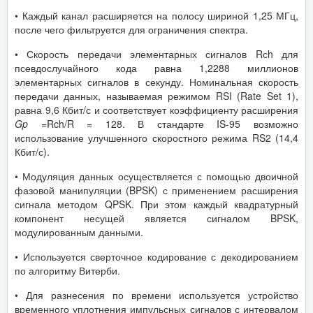
• Каждый канал расширяется на полосу шириной 1,25 МГц,
после чего фильтруется для ограничения спектра.
• Скорость передачи элементарных сигналов Rсh для
псевдослучайного кода равна 1,2288 миллионов
элементарных сигналов в секунду. Номинальная скорость
передачи данных, называемая режимом RSI (Rate Set 1),
равна 9,6 Кбит/с и соответствует коэффициенту расширения
Gp
=
Rch/R = 128. В стандарте IS-95 возможно
использование улучшенного скоростного режима RS2 (14,4
Кбит/с).
• Модуляция данных осуществляется с помощью двоичной
фазовой манипуляции (BPSK) с применением расширения
сигнала методом QPSK. При этом каждый квадратурный
компонент несущей является сигналом BPSK,
модулированным данными.
• Используется сверточное кодирование с декодированием
по алгоритму Витерби.
• Для разнесения по времени используется устройство
временного уплотнения импульсных сигналов с интервалом