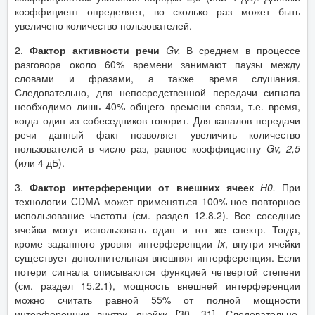
коэффициент определяет, во сколько раз может быть
увеличено количество пользователей.
2.
Фактор активности речи
Gv
.
В среднем в процессе
разговора около 60% времени занимают паузы между
словами и фразами, а также время слушания.
Следовательно, для непосредственной передачи сигнала
необходимо лишь 40% общего времени связи, т.е. время,
когда один из собеседников говорит. Для каналов передачи
речи данный факт позволяет увеличить количество
пользователей в число раз, равное коэффициенту
Gv
, 2,5
(или 4 дБ).
3.
Фактор интерференции от внешних ячеек
Н0.
При
технологии CDMA может применяться 100%-ное повторное
использование частоты (см. раздел 12.8.2). Все соседние
ячейки могут использовать один и тот же спектр. Тогда,
кроме заданного уровня интерференции
Ix
, внутри ячейки
существует дополнительная внешняя интерференция. Если
потери сигнала описываются функцией четвертой степени
(см. раздел 15.2.1), мощность внешней интерференции
можно считать равной 55% от полной мощности
интерференции внутри ячейки [30, 31]. Следовательно,