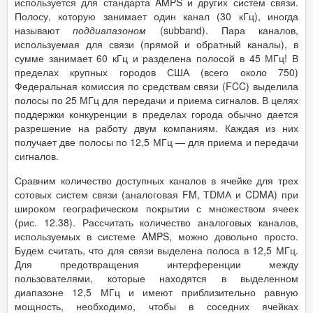
используется для стандарта AMPS и других систем связи.
Полосу, которую занимает один канал (30 кГц), иногда
называют
поддиапазоном
(subband). Пара каналов,
используемая для связи (прямой и обратный каналы), в
сумме занимает 60 кГц и разделена полосой в 45 МГц! В
пределах крупных городов США (всего около 750)
Федеральная комиссия по средствам связи (FCC) выделила
полосы по 25 МГц для передачи и приема сигналов. В целях
поддержки конкуренции в пределах города обычно дается
разрешение на работу двум компаниям. Каждая из них
получает две полосы по 12,5 МГц — для приема и передачи
сигналов.
Сравним количество доступных каналов в ячейке для трех
сотовых систем связи (аналоговая FM, ТDМА и CDMA) при
широком географическом покрытии с множеством ячеек
(рис. 12.38). Рассчитать количество аналоговых каналов,
используемых в системе AMPS, можно довольно просто.
Будем считать, что для связи выделена полоса в 12,5 МГц.
Для предотвращения интерференции между
пользователями, которые находятся в выделенном
диапазоне 12,5 МГц и имеют приблизительно равную
мощность, необходимо, чтобы в соседних ячейках