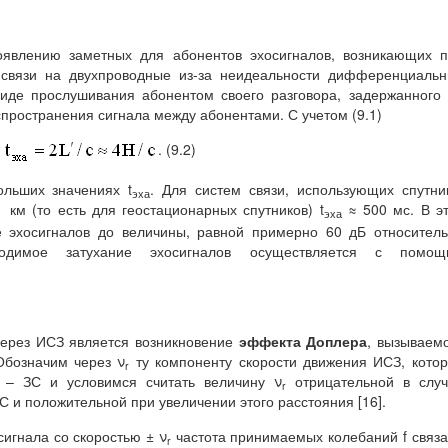
оявлению заметных для абонентов эхосигналов, возникающих 
 связи на двухпроводные из-за неидеальности дифференциаль
виде прослушивания абонентом своего разговора, задержанного
пространения сигнала между абонентами. С учетом (9.1)
. (9.2)
льших значениях t
. Для систем связи, использующих спутни
эха
км (то есть для геостационарных спутников) t
≈ 500 мс. В э
эха
ие эхосигналов до величины, равной примерно 60 дБ относител
ходимое затухание эхосигналов осуществляется с помощ
через ИСЗ является возникновение
эффекта Доплера
, вызываем
Обозначим через ν
ту компоненту скорости движения ИСЗ, кото
r
 – ЗС и условимся считать величину ν
отрицательной в случ
r
 и положительной при увеличении этого расстояния [16].
сигнала со скоростью ± ν
частота принимаемых колебаний f связ
r