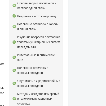
Основы теории мобильной и
беспроводной связи
Введение в оптоэлектронику
Волоконно-оптические кабели
и линии связи
Изучение вопросов построения
телекоммуникационных систем
передачи SDH
Интегральные и оптические
сети
ках
Волоконно-оптические
системы передачи
Спутниковые и радиорелейные
системы передачи
сы,
по
Методы и средства измерений
в телекоммуникационных
системах
но