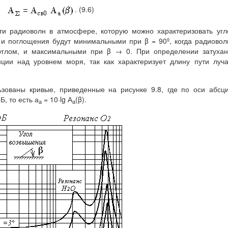
. (9.6)
ти радиоволн в атмосфере, которую можно характеризовать уг
, и поглощения будут минимальными при β = 90º, когда радиово
глом, и максимальными при β → 0. При определении затухан
нции над уровнем моря, так как характеризует длину пути луч
ьзованы кривые, приведенные на рисунке 9.8, где по оси абсц
δБ, то есть а
= 10·lg А
(β).
а
а