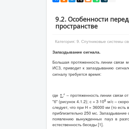
9.2. Особенности пере
пространстве
Категория:
9. Спутниковые системы св
Запаздывание сигнала.
Большая протяженность линии связи 
ИСЗ, приводит к запаздыванию сигнал
сигналу требуется время:
где
– протяженность линии связи от 
8
"б" (рисунок 4.1.2); с = 3·10
м/с – скоро
следует, что при Н = 36000 км (то есть
приблизительно 250 мс. Запаздывание 
появлению вынужденных пауз в разго
естественность беседы [1].