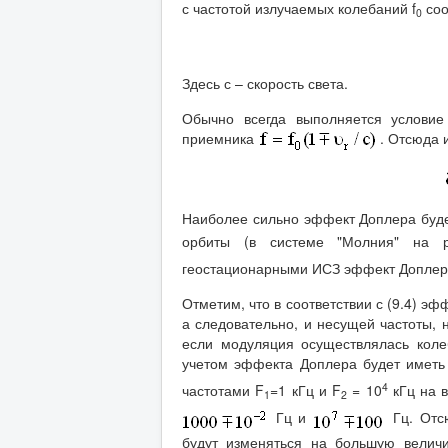
с частотой излучаемых колебаний f
соо
0
Здесь с – скорость света.
Обычно всегда выполняется условие
приемника
. Отсюда 
Наиболее сильно эффект Доплера буде
орбиты (в системе "Молния" на 
геостационарными ИСЗ эффект Доплера
Отметим, что в соответствии с (9.4) э
а следовательно, и несущей частоты,
если модуляция осуществлялась коле
учетом эффекта Доплера будет иметь
4
частотами F
=1 кГц и F
= 10
кГц на 
1
2
Гц и
Гц. Отсю
будут изменяться на большую величи