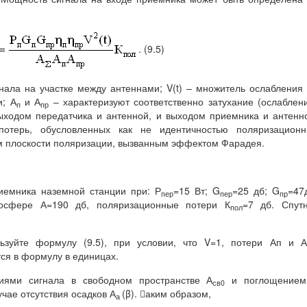
. (9.5)
ала на участке между антеннами; V(t) – множитель ослабления
и; А
и А
– характеризуют соответственно затухание (ослаблен
п
пр
ыходом передатчика и антенной, и выходом приемника и антенн
отерь, обусловленных как не идентичностью поляризационн
ем плоскости поляризации, вызванным эффектом Фарадея.
иемника наземной станции при: Р
=15 Вт; G
=25 дб; G
=47
пер
пер
пр
посфере А=190 дб, поляризационные потери К
=7 дб. Спут
пол
зуйте формулу (9.5), при условии, что V=1, потери Ап и А
тся в формулу в единицах.
иями сигнала в свободном пространстве А
и поглощением
св0
чае отсутствия осадков А
(β). аким образом,
а