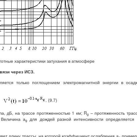
стотные характеристики затухания в атмосфере
вязи через ИСЗ.
ляется только поглощением электромагнитной энергии в осад
. (9.7)
а, дБ, на трассе протяженностью 1 км; R
– протяженность трас
g
 Величина а
для дождей разной интенсивности определяется 
g
еляет длину трассы, на которой коэффициент ослабления а
пример