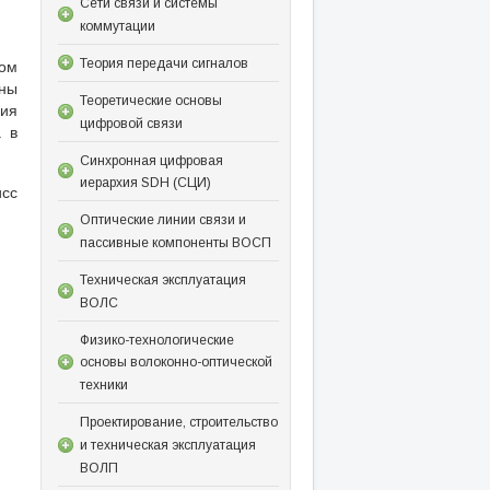
Сети связи и системы
коммутации
лом
Теория передачи сигналов
лны
Теоретические основы
ия
цифровой связи
а в
Синхронная цифровая
иерархия SDH (СЦИ)
исс
Оптические линии связи и
пассивные компоненты ВОСП
Техническая эксплуатация
ВОЛС
Физико-технологические
основы волоконно-оптической
техники
Проектирование, строительство
и техническая эксплуатация
ВОЛП