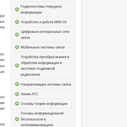
Радиосистемы передачи
информации
при
ных
Устройство и работа ИКМ-30
 на
Цифровые интегральные сети
связи
Мобильные системы связи
ки,
Устройства преобразования и
тих
обработки информации в
ьно
системах подвижной
ью
радиосвязи
Направляющие системы связи
Линии АТС
ого
рая
Основы теории информации
ае
Основы информационной
безопасности в
ана
телекоммуникациях