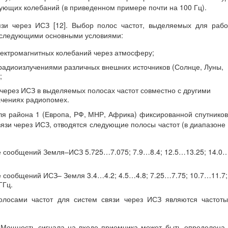
ующих колебаний (в приведенном примере почти на 100 Гц).
язи через ИСЗ [12]. Выбор полос частот, выделяемых для раб
я следующими основными условиями:
ектромагнитных колебаний через атмосферу;
радиоизлучениями различных внешних источников (Солнце, Луны,
;
через ИСЗ в выделяемых полосах частот совместно с другими
ачениях радиопомех.
для района 1 (Европа, РФ, МНР, Африка) фиксированной спутнико
вязи через ИСЗ, отводятся следующие полосы частот (в диапазоне
е сообщений Земля–ИСЗ 5.725…7.075; 7.9…8.4; 12.5…13.25; 14.0
е сообщений ИСЗ– Земля 3.4…4.2; 4.5…4.8; 7.25…7.75; 10.7…11.7;
ГГц.
олосами частот для систем связи через ИСЗ являются частот
. Мощность сигнала на входе приемника может быть определена