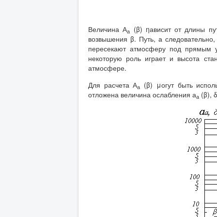
Величина А
(β) ηависит от длины пу
а
возвышения β. Путь, а следовательно
пересекают атмосферу под прямым у
некоторую роль играет и высота ста
атмосфере.
Для расчета А
(β) μогут быть испол
а
отложена величина ослабления а
(β), 
а