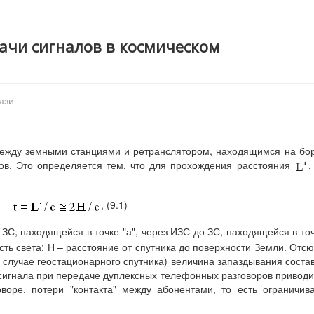
дачи сигналов в космическом
язи
между земными станциями и ретранслятором, находящимся на бо
ов. Это определяется тем, что для прохождения расстояния
,
, (9.1)
ЗС, находящейся в точке "а", через ИЗС до ЗС, находящейся в то
сть света; Н – расстояние от спутника до поверхности Земли. Отс
 в случае геостационарного спутника) величина запаздывания соста
сигнала при передаче дуплексных телефонных разговоров приводи
воре, потери "контакта" между абонентами, то есть ограничив