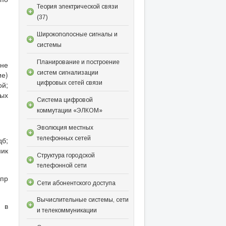
Теория электрической связи
(37)
Широкополосные сигналы и
системы
Планирование и построение
 не
систем сигнализации
ие)
цифровых сетей связи
ой;
ых
Система цифровой
коммутации «ЭЛКОМ»
Эволюция местных
телефонных сетей
дб;
ник
Структура городской
телефонной сети
пр
Сети абонентского доступа
Вычислительные системы, сети
 в
и телекоммуникации