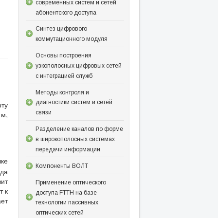
современных систем и сетей
абонентского доступа
Синтез цифрового
коммутационного модуля
Основы построения
узкополосных цифровых сетей
с интеграцией служб
Методы контроля и
диагностики систем и сетей
рту
связи
 м,
Разделение каналов по форме
в широкополосных системах
передачи информации
чке
Компоненты ВОЛТ
юда
вит
Применение оптического
т к
доступа FTTH на базе
ает
технологии пассивных
оптических сетей