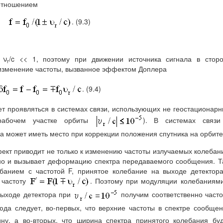
тношением
. (9.3)
 ν
/c << 1, поэтому при движении источника сигнала в стор
r
изменение частоты, вызванное эффектом Доплера
. (9.4)
т проявляться в системах связи, использующих не геостационар
рабочем участке орбиты
). В системах связи
 может иметь место при коррекции положения спутника на орбите
ффект приводит не только к изменению частоты излучаемых колебан
 но и вызывает деформацию спектра передаваемого сообщения. Т
банием с частотой F, принятое колебание на выходе детектор
 частоту
. Поэтому при модуляции колебаниям
выходе детектора при
получим соответственно част
да следует, во-первых, что верхние частоты в спектре сообще
ну, а во-вторых, что ширина спектра принятого колебания бу