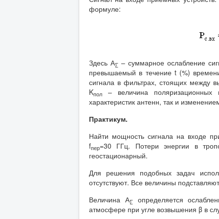
формуле:
Здесь А
– суммарное ослабление сигн
∑
превышаемый в течение t (%) времен
сигнала в фильтрах, стоящих между в
K
– величина поляризационных п
пол
характеристик антенн, так и изменени
Практикум.
Найти мощность сигнала на входе пр
f
=30 ГГц. Потери энергии в тро
пер
геостационарный.
Для решения подобных задач исполь
отсутствуют. Все величины подставляю
Величина А
определяется ослаблен
∑
атмосфере при угле возвышения β в слу