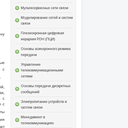
Мультисервисные сети связи
Моделирование сетей и систем
связи
ону
Плезиохронная цифровая
иерархия PDH (ПЦИ)
Основы асинхронного режима
передачи
ные
Управление
 с
телекоммуникационными
.
сетями
ий,
Основы передачи дискретных
ак,
сообщений
а с
Электропитание устройств и
и с
систем связи
оты
Менеджмент в
ния
телекоммуникациях
дет