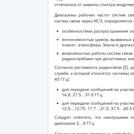
отличаться от ширины спектра модулир
Диапазоны рабочих частот систем св
систем связи через ИСЗ, определяетс
особенностями распространения эл
интенсивностью шумов, вызванных 
планет, атмосферы Земли и других)
возможностью работы систем связи 
радиослужбами при допустимых зн
Согласно регламента радиосвязи [2], 
службе, к которой относятся системы с
40 ГГц):
для передачи сообщений на участк
14.8; 27.5…31.0 ГГц;
для передачи сообщений на участк
12.5…12.75; 17.7…21.2; 37.5…40.5 
Следует отметить, что наилучшими п
диапазоне 2…8 ГГц.
Сигнал на входе приемных устройств