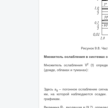
Рисунок 9.8. Ча
Множитель ослабления в системах с
2
Множитель ослабления V
(t) опреде
(дожде, облаках и туманах):
Здесь а
– погонное ослабление сигнал
g
км, на которой наблюдаются осадки.
графикам.
Величина R
, входящая в (9.7), опред