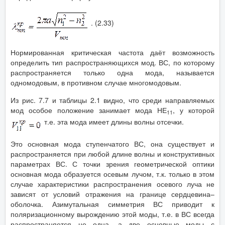
. (2.33)
Нормированная критическая частота даёт возможность
определить тип распространяющихся мод. ВС, по которому
распространяется только одна мода, называется
одномодовым, в противном случае многомодовым.
Из рис. 7.7 и таблицы 2.1 видно, что среди направляемых
мод особое положение занимает мода НЕ
, у которой
11
т.е. эта мода имеет длины волны отсечки.
Это основная мода ступенчатого ВС, она существует и
распространяется при любой длине волны и конструктивных
параметрах ВС. С точки зрения геометрической оптики
основная мода образуется осевым лучом, т.к. только в этом
случае характеристики распространения осевого луча не
зависят от условий отражения на границе сердцевина–
оболочка. Азимутальная симметрия ВС приводит к
поляризационному вырождению этой моды, т.е. в ВС всегда
распространяется не одна, а две основные моды с