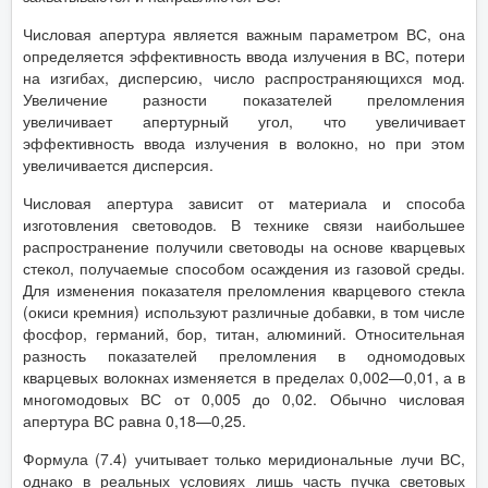
Числовая апертура является важным параметром ВС, она
определяется эффективность ввода излучения в ВС, потери
на изгибах, дисперсию, число распространяющихся мод.
Увеличение разности показателей преломления
увеличивает апертурный угол, что увеличивает
эффективность ввода излучения в волокно, но при этом
увеличивается дисперсия.
Числовая апертура зависит от материала и способа
изготовления световодов. В технике связи наибольшее
распространение получили световоды на основе кварцевых
стекол, получаемые способом осаждения из газовой среды.
Для изменения показателя преломления кварцевого стекла
(окиси кремния) используют различные добавки, в том числе
фосфор, германий, бор, титан, алюминий. Относительная
разность показателей преломления в одномодовых
кварцевых волокнах изменяется в пределах 0,002—0,01, а в
многомодовых ВС от 0,005 до 0,02. Обычно числовая
апертура ВС равна 0,18—0,25.
Формула (7.4) учитывает только меридиональные лучи ВС,
од­нако в реальных условиях лишь часть пучка световых