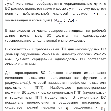
лучей источника преобразуется в меридиональные лучи, с
ВС распространяются также и косые лучи, поэтому вводится
понятие действительной числовой апертуры
,
учитывающей и косые лучи (
).
В зависимости от числа распространяющихся на рабочей
длине волны мод ВС делятся на одномодовые
(распространяется одна волна) и многомодовые.
В соответствии с требованиями ITU для многомодовых ВС
диаметр сердцевины 2а=50 мкм, диаметр оболочки 2b=125
мкм, диаметр сердцевины одномодовых ВС составляет
обычно 8 – 10 мкм.
Для характеристик ВС большое значение имеет закон
изменения показателя преломления как функции его
радиуса
n
=
n
(
r
)
, который называется профилем показателя
преломления (ППП). Наибольшее распространение
получили ВС двух типов: со ступенчатым ППП (ступенчатые)
и градиентным ППП (градиентные). В ступенчатых ВС
показатель преломления в сердцевине постоянен, и
существует резкий переход от
сердечника к