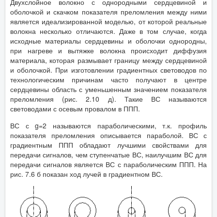
Двухслойное волокно с однородными сердцевиной и
оболочкой и скачком показателя преломления между ними
является идеализированной моделью, от которой реальные
волокна несколько отличаются. Даже в том случае, когда
исходные материалы сердцевины и оболочки однородны,
при нагреве и вытяжке волокна происходит диффузия
материала, которая размывает границу между сердцевиной
и оболочкой. При изготовлении градиентных световодов по
технологическим причинам часто получают в центре
сердцевины область с уменьшенным значением показателя
преломления (рис. 2.10 д). Такие ВС называются
световодами с осевым провалом в ППП.
ВС с g=2 называются параболическими, т.к. профиль
показателя преломления описывается параболой. ВС с
градиентным ППП обладают лучшими свойствами для
передачи сигналов, чем ступенчатые ВС, наилучшим ВС для
передачи сигналов является ВС с параболическим ППП. На
рис. 7.6 б показан ход лучей в градиентном ВС.