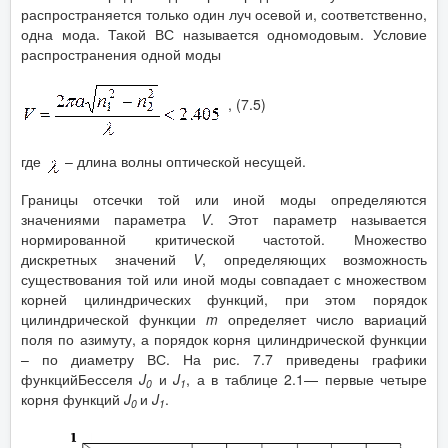
распространяется только один луч осевой и, соответственно,
одна мода. Такой ВС называется одномодовым. Условие
распространения одной моды
, (7.5)
где
– длина волны оптической несущей.
Границы отсечки той или иной моды определяются
значениями параметра
V
. Этот параметр называется
нормированной критической частотой. Множество
дискретных значений
V
, определяющих возможность
существования той или иной моды совпадает с множеством
корней цилиндрических функций, при этом порядок
цилиндрической функции
m
определяет число вариаций
поля по азимуту, а порядок корня цилиндрической функции
– по диаметру ВС. На рис. 7.7 приведены графики
функцийБесселя
J
и
J
, а в таблице 2.1— первые четыре
0
1
корня функций
J
и
J
.
0
1