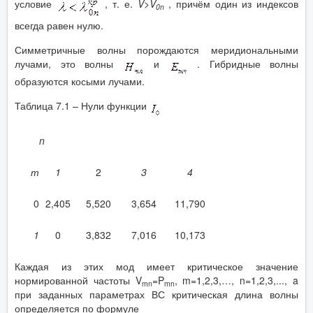
условие
, т. е.
V
>
V
, причём один из индексов
0
n
всегда равен нулю.
Симметричные волны порождаются меридиональными
лучами, это волны
и
. Гибридные волны
образуются косыми лучами.
Таблица 7.1 – Нули функции
n
т
1
2
3
4
0
2,405
5,520
3,654
11,790
1
0
3,832
7,016
10,173
Каждая из этих мод имеет критическое значение
нормированной частоты V
=P
, m=1,2,3,…, n=1,2,3,..., a
mn
mn
при заданных параметрах ВС критическая длина волны
определяется по формуле