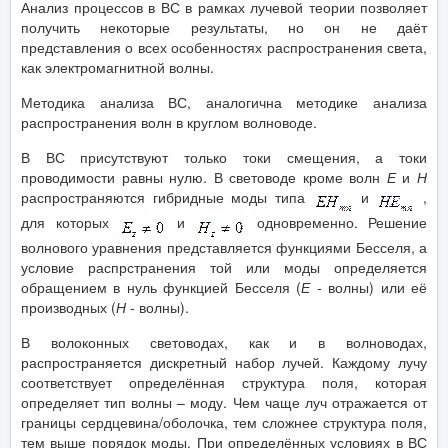
Анализ процессов в ВС в рамках лучевой теории позволяет
получить некоторые результаты, но он не даёт
представления о всех особенностях распространения света,
как электромагнитной волны.
Методика анализа ВС, аналогична методике анализа
распространения волн в круглом волноводе.
В ВС присутствуют только токи смещения, а токи
проводимости равны нулю. В световоде кроме волн
Е
и
Н
распространяются гибридные моды типа
и
,
для которых
и
одновременно. Решение
волнового уравнения представляется функциями Бесселя, а
условие распрстранения той или моды определяется
обращением в нуль функцией Бесселя (
Е -
волны) или её
производных (
Н -
волны).
В волоконных световодах, как и в волноводах,
распространяется дискретный набор лучей. Каждому лучу
соответствует определённая структура поля, которая
определяет тип волны – моду. Чем чаще луч отражается от
границы сердцевина/оболочка, тем сложнее структура поля,
тем выше порядок моды. При определённых условиях в ВС