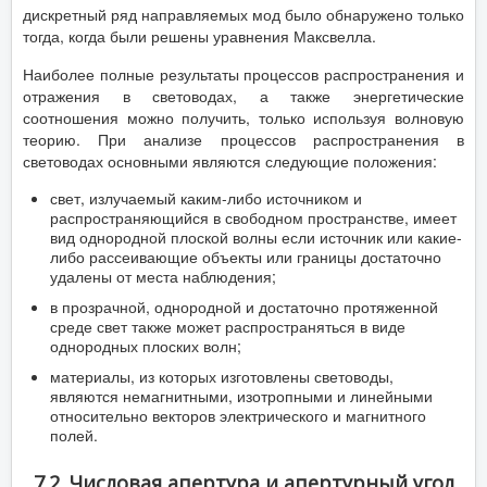
дискретный ряд направляемых мод было обнаружено только
тогда, когда были решены уравнения Максвелла.
Наиболее полные результаты процессов распространения и
отражения в световодах, а также энергетические
соотношения можно получить, только используя волновую
теорию. При анализе процессов распространения в
световодах основными являются следующие положения:
свет, излучаемый каким-либо источником и
распространяющийся в свободном пространстве, имеет
вид однородной плоской волны если источник или какие-
либо рассеивающие объекты или границы достаточно
удалены от места наблюдения;
в прозрачной, однородной и достаточно протяженной
среде свет также может распространяться в виде
однородных плоских волн;
материалы, из которых изготовлены световоды,
являются немагнитными, изотропными и линейными
относительно векторов электрического и магнитного
полей.
7.2. Числовая апертура и апертурный угол