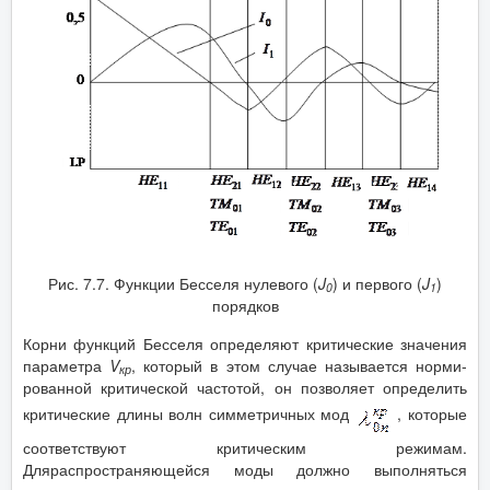
Рис. 7.7. Функции Бесселя нулевого (
J
) и первого (
J
)
0
1
порядков
Корни функций Бесселя опреде­ляют критические значения
пара­метра
V
, который в этом случае называется норми­
кр
рованной критической частотой, он позволяет определить
критические длины волн симметричных мод
, которые
соответствуют критическим режимам.
Дляраспространяющейся моды должно выполняться