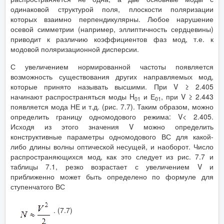
одинаковой структурой поля, плоскости поляризации
которых взаимно перпендикулярны. Любое нарушение
осевой симметрии (например, эллиптичность сердцевины)
приводит к различию коэффициентов фаз мод, т.е. к
модовой поляризационной дисперсии.
С увеличением нормированной частоты появляется
возможность существования других направляемых мод,
которые принято называть высшими. При V ≥ 2.405
начинают распространяться моды H
и Е
, при V ≥ 2.443
01
01
появляется мода НЕ и т.д. (рис. 7.7). Таким образом, можно
определить границу одномодового режима: V< 2.405.
Исходя из этого значения V можно определить
конструктивные параметры одномодового ВС для какой-
либо длины волны оптической несущей, и наоборот. Число
распространяющихся мод, как это следует из рис. 7.7 и
таблицы 7.1, резко возрастает с увеличением V и
приближенно может быть определено по формуле для
ступенчатого ВС
. (7.7)