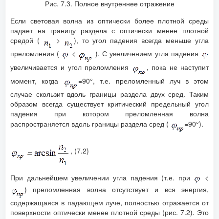
Рис. 7.3. Полное внутреннее отражение
Если световая волна из оптически более плотной среды
падает на границу раздела с оптически менее плотной
средой (
>
), то угол падения всегда меньше угла
преломления (
<
). С увеличением угла падения
увеличивается и угол преломления
, пока не наступит
момент, когда
=90°, т.е. преломленный луч в этом
случае скользит вдоль границы раздела двух сред. Таким
образом всегда существует критический предельный угол
падения при котором преломленная волна
распространяется вдоль границы раздела сред (
=90°).
, (7.2)
При дальнейшем увеличении угла падения (т.е. при
<
) преломленная волна отсутствует и вся энергия,
содержащаяся в падающем луче, полностью отражается от
поверхности оптически менее плотной среды (рис. 7.2). Это