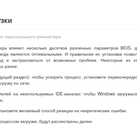
узки
ого персонального компьютера
ера влияют несколько десятков различных параметров BIOS, 
егда являются оптимальными. И правильная их установка позво
унд и застраховаться от возможных проблем. Некоторые из э
ы ранее:
ыдущий раздел): чтобы ускорить процесс, установите первоочеред
грузку по сети;
телей на неиспользуемых IDE-каналах: чтобы Windows загружал
ь;
становите желаемый способ реакции на некритические ошибки.
оцессом загрузки, будут рассмотрены далее.