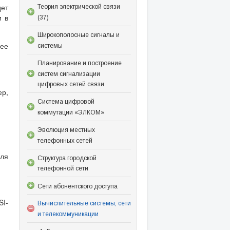
дет
Теория электрической связи
и в
(37)
Широкополосные сигналы и
щее
системы
Планирование и построение
систем сигнализации
цифровых сетей связи
ер,
Система цифровой
коммутации «ЭЛКОМ»
Эволюция местных
телефонных сетей
для
Структура городской
телефонной сети
Сети абонентского доступа
SI-
Вычислительные системы, сети
и телекоммуникации