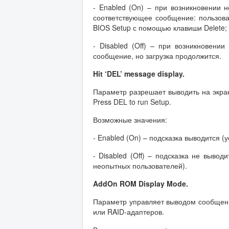
- Enabled (On) – при возникновении 
соответствующее сообщение: пользов
BIOS Setup с помощью клавиши Delete;
- Disabled (Off) – при возникновени
сообщение, но загрузка продолжится.
Hit
‘
DEL
’
message
display
.
Параметр разрешает выводить на экран
Press DEL to run Setup.
Возможные значения:
- Enabled (On) – подсказка выводится (
- Disabled (Off) – подсказка не выво
неопытных пользователей).
AddOn
ROM
Display
Mode
.
Параметр управляет выводом сообщени
или RAID-адаптеров.