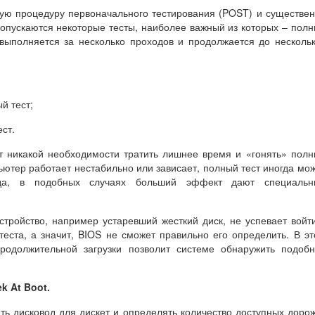
ую процедуру первоначального тестирования (POST) и существе
пропускаются некоторые тесты, наиболее важный из которых – пол
выполняется за несколько проходов и продолжается до несколь
й тест;
ест.
т никакой необходимости тратить лишнее время и «гонять» пол
пьютер работает нестабильно или зависает, полный тест иногда мо
вда, в подобных случаях больший эффект дают специальн
стройство, например устаревший жесткий диск, не успевает войт
еста, а значит, BIOS не сможет правильно его определить. В э
родолжительной загрузки позволит системе обнаружить подоб
ek At Boot
.
ь дисковод для дискет и определять количество доступных доро