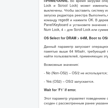
ПРИМЕЧАНИЕ.
Во время загрузки оп
Lock и Scrool Lock) может изменит
выключены. Чтобы заставить систему и
запуска редактора реестра Выполнить,
команду regedit и нажмите OK. В дере
Panel\Keyboard и установите значение 
Num Lock, 4 – для Scroll Lock или сумм
OS Select for DRAM > 64M, Boot to OS
Данный параметр запускает операцио
памятью выше 64 Мбайт, требующий п
найти пользователей, применяющих эту
Возможные значения:
- No (Non-OS2) – OS/2 не используется;
- Yes (OS2) – OS/2 запускается.
Wait for ‘F1’ if error
.
Этот параметр управляет поведением си
сходен с рассмотренным ранее указан