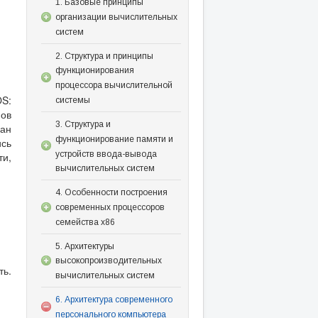
1. Базовые принципы
организации вычислительных
систем
2. Структура и принципы
функционирования
процессора вычислительной
OS:
системы
пов
3. Структура и
ан
функционирование памяти и
ись
устройств ввода-вывода
ти,
вычислительных систем
4. Особенности построения
современных процессоров
семейства x86
5. Архитектуры
высокопроизводительных
ть.
вычислительных систем
6. Архитектура современного
персонального компьютера