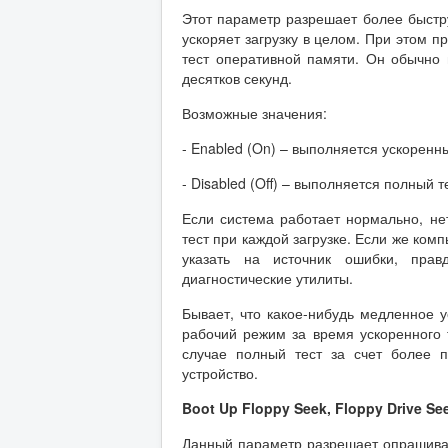
Этот параметр разрешает более быстр
ускоряет загрузку в целом. При этом 
тест оперативной памяти. Он обычно 
десятков секунд.
Возможные значения:
- Enabled (On) – выполняется ускоренны
- Disabled (Off) – выполняется полный т
Если система работает нормально, не
тест при каждой загрузке. Если же ком
указать на источник ошибки, пра
диагностические утилиты.
Бывает, что какое-нибудь медленное у
рабочий режим за время ускоренного т
случае полный тест за счет более п
устройство.
Boot Up Floppy Seek, Floppy Drive Se
Данный параметр разрешает опрашиват