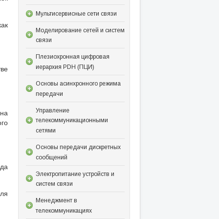
Мультисервисные сети связи
как
Моделирование сетей и систем
связи
Плезиохронная цифровая
иерархия PDH (ПЦИ)
тве
Основы асинхронного режима
передачи
Управление
 на
телекоммуникационными
го
сетями
Основы передачи дискретных
сообщений
ода
Электропитание устройств и
систем связи
для
Менеджмент в
телекоммуникациях