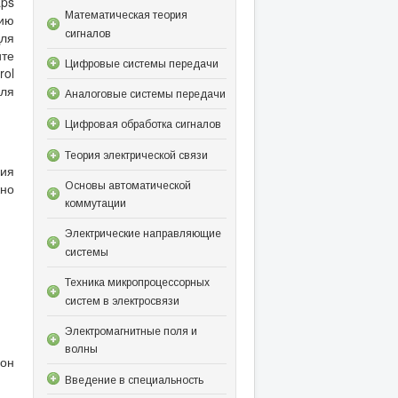
aps
Математическая теория
ию
сигналов
Для
ите
Цифровые системы передачи
rol
для
Аналоговые системы передачи
Цифровая обработка сигналов
Теория электрической связи
ния
Основы автоматической
жно
коммутации
Электрические направляющие
системы
Техника микропроцессорных
систем в электросвязи
Электромагнитные поля и
волны
 он
Введение в специальность