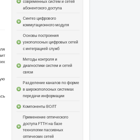
современных систем и сетей
абонентского доступа
Синтез цифрового
коммутационного модуля
Основы построения
узкополосных цифровых сетей
для
с интеграцией служб
лит
Методы контроля и
тих
диагностики систем и сетей
связи
ную
Разделение каналов по форме
в широкополосных системах
ась
передачи информации
Компоненты ВОЛТ
Применение оптического
доступа FTTH на базе
технологии пассивных
оптических сетей