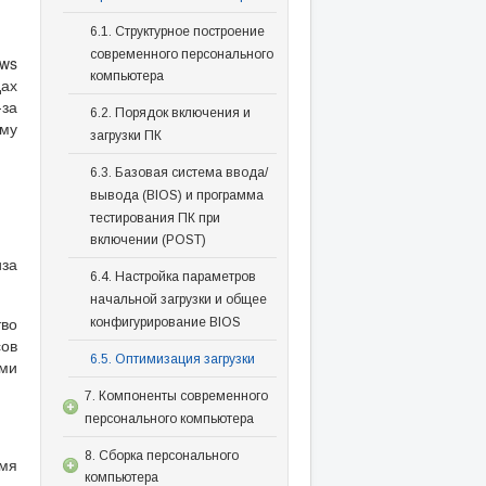
6.1. Структурное построение
современного персонального
ows
компьютера
дах
-за
6.2. Порядок включения и
ому
загрузки ПК
6.3. Базовая система ввода/
вывода (BIOS) и программа
тестирования ПК при
включении (POST)
за
6.4. Настройка параметров
начальной загрузки и общее
тво
конфигурирование BIOS
сов
6.5. Оптимизация загрузки
ыми
7. Компоненты современного
персонального компьютера
8. Сборка персонального
емя
компьютера