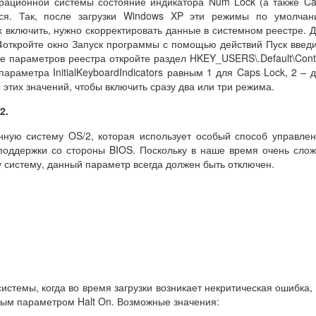
ерационной системы состояние индикатора Num Lock (а также C
ься. Так, после загрузки Windows XP эти режимы по умолчан
х включить, нужно скорректировать данные в системном реестре. 
4откройте окно Запуск программы с помощью действий Пуск введ
ве параметров реестра откройте раздел HKEY_USERS\.Default\Cont
параметра InitialKeyboardIndicators равным 1 для Caps Lock, 2 – 
е этих значений, чтобы включить сразу два или три режима.
/2
.
нную систему OS/2, которая использует особый способ управле
оддержки со стороны BIOS. Поскольку в наше время очень сло
 систему, данный параметр всегда должен быть отключен.
стемы, когда во время загрузки возникает некритическая ошибка,
ным параметром Halt On. Возможные значения: