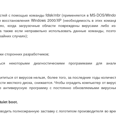
астей с помощью команды fdisk/mbr (применяется в MS-DOS/Wind
оли восстановления Windows 2000/XP (необходимость в этих коман
аях, когда загрузочные области повреждены вирусами либо из
а также если неправильно использовать данные команды, поэт
райних случаях);
ки сторонних разработчиков;
ться некоторыми диагностическими программами для анали
титься от вирусов нельзя, более того, за последние годы количес
ти жесткого диска, снижается. Чтобы оградить компьютер от виру
те антивирусную программу с постоянно обновляемыми вирусн
Quiet boot
.
одить полноэкранную заставку с логотипом производителя во вр