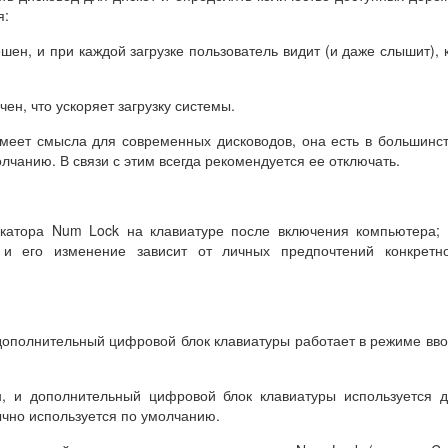
я:
ешен, и при каждой загрузке пользователь видит (и даже слышит), 
ючен, что ускоряет загрузку системы.
имеет смысла для современных дисководов, она есть в большинс
лчанию. В связи с этим всегда рекомендуется ее отключать.
катора Num Lock на клавиатуре после включения компьютера;
 и его изменение зависит от личных предпочтений конкретно
и дополнительный цифровой блок клавиатуры работает в режиме вв
ен, и дополнительный цифровой блок клавиатуры используется 
ычно используется по умолчанию.