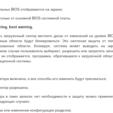
ельных BIOS отображаются на экране;
только от основной BIOS системной платы.
rning, boot warning
.
ь загрузочный сектор жесткого диска от изменений на уровне BI
чные области будут блокироваться. Это неплохая защита от ти
казанные области. Блокируя, система может выводить на экр
ком случае пользователь выбирает, разрешить или запретить зап
 не отображается, программа, обратившаяся к загрузочной облас
рационной системы.
ектора включена, и все способы его изменить будут пресекаться;
 сектор разрешена.
ра в таких записях нет необходимости и защиту можно применя
ледующих случаях:
елы или изменении конфигурации разделов;