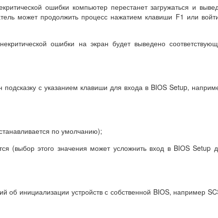
некритической ошибки компьютер перестанет загружаться и выве
атель может продолжить процесс нажатием клавиши F1 или войт
и некритической ошибки на экран будет выведено соответствую
 подсказку с указанием клавиши для входа в BIOS Setup, наприм
устанавливается по умолчанию);
дится (выбор этого значения может усложнить вход в BIOS Setup 
й об инициализации устройств с собственной BIOS, например SC