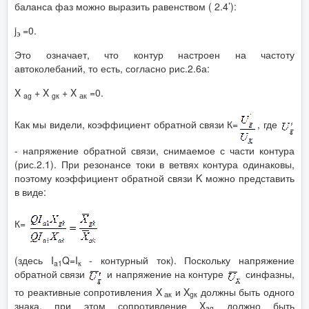
баланса фаз можно выразить равенством ( 2.4’):
j
=0.
э
Это означает, что контур настроен на частоту
автоколебаний, то есть, согласно рис.2.6а:
X
+ X
+ X
=0.
ag
g
к
ак
Как мы видели, коэффициент обратной связи К=
, где
- напряжение обратной связи, снимаемое с части контура
(рис.2.1). При резонансе токи в ветвях контура одинаковы,
поэтому коэффициент обратной связи K можно представить
в виде:
К=
(здесь I
Q=I
- контурный ток). Поскольку напряжение
a
1
к
обратной связи
и напряжение на контуре
синфазны,
то реактивные сопротивления X
и X
должны быть одного
ак
g
к
знака, при этом сопротивление X
должно быть
ag