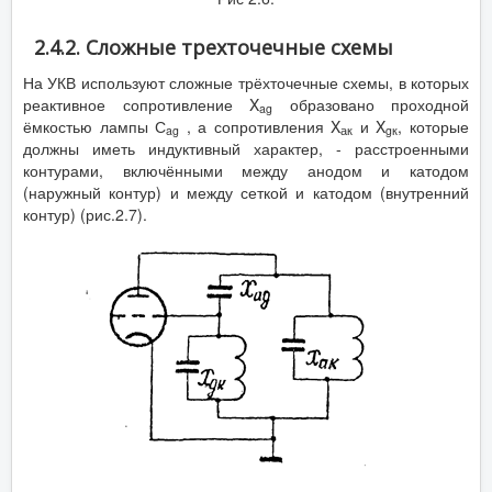
2.4.2. Сложные трехточечные схемы
На УКВ используют сложные трёхточечные схемы, в которых
реактивное сопротивление X
образовано проходной
ag
ёмкостью лампы С
, а сопротивления X
и X
, которые
ag
ак
g
к
должны иметь индуктивный характер, - расстроенными
контурами, включёнными между анодом и катодом
(наружный контур) и между сеткой и катодом (внутренний
контур) (рис.2.7).