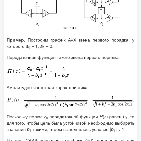
Пример.
Построим график АЧХ звена первого порядка, у
которого
a
= 1,
a
= 0.
0
1
Передаточная функция такого звена первого порядка
Амплитудно-частотная характеристика
Поскольку полюс
z
передаточной функции
H
(
z
) равен
b
, то
n
1
для того, чтобы цепь была устойчивой необходимо выбирать
значения
b
такими, чтобы выполнялось условие |
b
| < 1.
1
1
На рис. 19.48 приведены графики АЧХ, построенные для