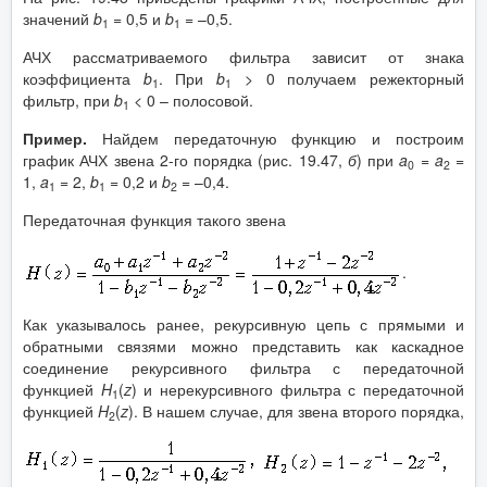
значений
b
= 0,5 и
b
= –0,5.
1
1
АЧХ рассматриваемого фильтра зависит от знака
коэффициента
b
. При
b
> 0 получаем режекторный
1
1
фильтр, при
b
< 0 – полосовой.
1
Пример.
Найдем передаточную функцию и построим
график АЧХ звена 2-го порядка (рис. 19.47,
б
) при
a
=
a
=
0
2
1,
a
= 2,
b
= 0,2 и
b
= –0,4.
1
1
2
Передаточная функция такого звена
.
Как указывалось ранее, рекурсивную цепь с прямыми и
обратными связями можно представить как каскадное
соединение рекурсивного фильтра с передаточной
функцией
H
(
z
) и нерекурсивного фильтра с передаточной
1
функцией
H
(
z
). В нашем случае, для звена второго порядка,
2