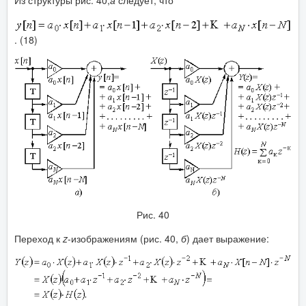
Из структуры рис. 40,
а
следует, что
. (18)
Рис. 40
Переход к
z
-изображениям (рис. 40,
б
) дает выражение: