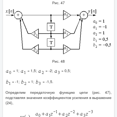
Рис. 47
Рис. 48
= 1;
= 1,5;
= -2;
= 0,5;
= -1;
= 1;
= -1,5.
Определим передаточную функцию цепи (рис. 47),
подставляя значения коэффициентов усиления в выражение
(24),