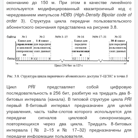
окончанию до 150 м. При этом в качестве линейного
используется модифицированный квазитроичный код с
чередованием импульсов
HDB
3 (
High
-
Density
Bipolar
code
of
order
3). Структура цикла передачи пользовательского
абонентского окончания представлена на рисунке 3.8.
Цикл
Р
RI
представляет собой цифровую
последовательность в 256 бит, разбитую на тридцать два 8-
битовых интервала (канала). В типовой структуре цикла
Р
RI
первый 8-битовый интервал предназначен для целей
управления, часть тайм-слотов которого используется для
передачи сигналов цикловой синхронизации,
повторяющихся через два цикла. Тридцать 8-битовых
интервала (№ 2–15 и № 17–32) предназначены для
передачи информации пользователя.