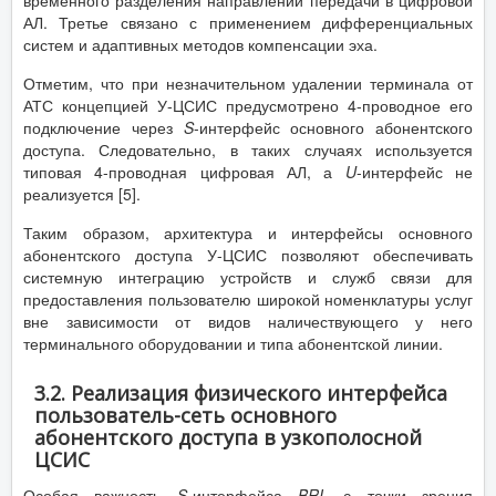
временного разделения направлений передачи в цифровой
АЛ. Третье связано с применением дифференциальных
систем и адаптивных методов компенсации эха.
Отметим, что при незначительном удалении терминала от
АТС концепцией У-ЦСИС предусмотрено 4-проводное его
подключение через
S
-интерфейс основного абонентского
доступа. Следовательно, в таких случаях используется
типовая 4-проводная цифровая АЛ, а
U
-интерфейс не
реализуется [5].
Таким образом, архитектура и интерфейсы основного
абонентского доступа У-ЦСИС позволяют обеспечивать
системную интеграцию устройств и служб связи для
предоставления пользователю широкой номенклатуры услуг
вне зависимости от видов наличествующего у него
терминального оборудовании и типа абонентской линии.
3.2. Реализация физического интерфейса
пользователь-сеть основного
абонентского доступа в узкополосной
ЦСИС
Особая важность
S
-интерфейса
BRI
, с точки зрения