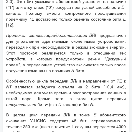
3.3). Этот бит указывает абонентской установке на наличие
("1") или отсутствие ("0") ресурса пропускной способности
D
-
канала. Поэтому вместо контрольного прослушивания
приемнику
ТЕ
достаточно только оценить состояние бита
Е
[12].
Протокол активизации/деактивизации
BRI
предназначен
для управления адаптивными оконечными устройствами,
переводя их при необходимости в режим экономии энергии.
Этот протокол реализуется только в отношении тех
устройств, в которых предусмотрен режим "Дежурный
прием", а передающее устройство включается только после
получения команды на позициях
А
-бита.
Особенностью цикла передачи
BRI
в направлении от
ТЕ
к
NT
является
задержка сигнала
на 2 бита (10,4 мкс),
необходимая для учета времени распространения данных в
витой паре. Кроме того, в этом цикле передачи
отсутствуют
бит
E
(эхо-
D
-канала) и бит
N
.
В целом цикл передачи
BRI
в точке
S
абонентского
окончания У-ЦСИС содержит 48 бит, передаваемых в
течение 250 мкс (цикл в течение 1 секунды передается 4000