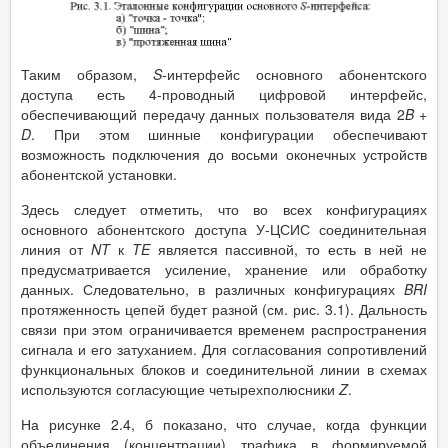
Таким образом,
S
-
интерфейс основного абонентского
доступа есть 4-проводный цифровой интерфейс,
обеспечивающий передачу данных пользователя вида 2
B
+
D
. При этом шинные конфигурации обеспечивают
возможность подключения до восьми оконечных устройств
абонентской установки.
Здесь следует отметить, что во всех конфигурациях
основного абонентского доступа У-ЦСИС соединительная
линия от
NT
к
TE
является пассивной, то есть в ней не
предусматривается усиление, хранение или обработку
данных. Следовательно, в различных конфигурациях
BRI
протяженность цепей будет разной (см. рис. 3.1). Дальность
связи при этом ограничивается временем распространения
сигнала и его затуханием. Для согласования сопротивлений
функциональных блоков и соединительной линии в схемах
используются согласующие четырехполюсники
Z
.
На рисунке 2.4, б показано, что случае, когда функции
объединения (концентрации) трафика в формируемой