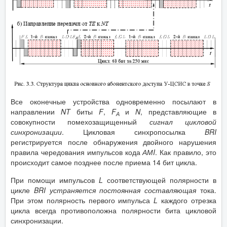
Все оконечные устройства одновременно посылают в
направлении
NT
биты
F
,
F
и
N
, представляющие в
А
совокупности помехозащищенный
сигнал цикловой
синхронизации
. Цикловая синхропосылка
BRI
регистрируется после обнаружения двойного нарушения
правила чередования импульсов кода
АМI
. Как правило, это
происходит самое позднее после приема 14 бит цикла.
При помощи импульсов
L
соответствующей полярности в
цикле
BRI
устраняется постоянная составляющая
тока.
При этом полярность первого импульса
L
каждого отрезка
цикла всегда противоположна полярности бита цикловой
синхронизации.