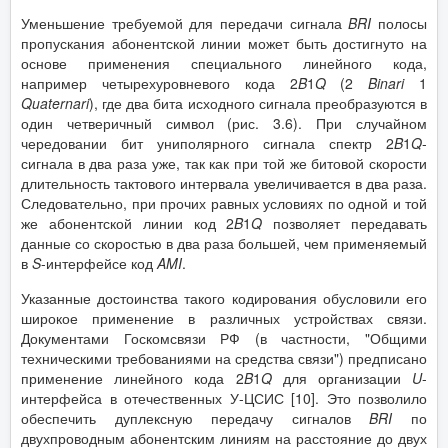
Уменьшение требуемой для передачи сигнала
BRI
полосы
пропускания абонентской линии может быть достигнуто на
основе применения специального линейного кода,
например четырехуровневого кода 2
B
1
Q
(2
Binari
1
Quaternari
), где два бита исходного сигнала преобразуются в
один четверичный символ (рис. 3.6). При случайном
чередовании бит униполярного сигнала спектр 2
B
1
Q
-
сигнала в два раза уже, так как при той же битовой скорости
длительность тактового интервала увеличивается в два раза.
Следовательно, при прочих равных условиях по одной и той
же абонентской линии код 2
B
1
Q
позволяет передавать
данные со скоростью в два раза большей, чем применяемый
в
S
-интерфейсе код
AMI
.
Указанные достоинства такого кодирования обусловили его
широкое применение в различных устройствах связи.
Документами Госкомсвязи РФ (в частности, "Общими
техническими требованиями на средства связи") предписано
применение линейного кода 2
B
1
Q
для организации
U
-
интерфейса в отечественных У-ЦСИС [10]. Это позволило
обеспечить дуплексную передачу сигналов
BRI
по
двухпроводным абонентским линиям на расстояние до двух