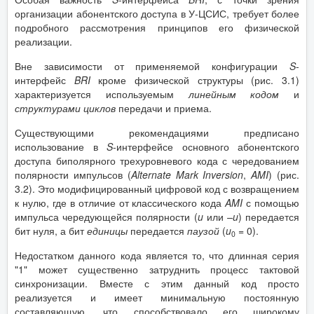
организации абонентского доступа в У-ЦСИС, требует более
подробного рассмотрения принципов его физической
реализации.
Вне зависимости от применяемой конфигурации
S
-
интерфейс
BRI
кроме физической структуры (рис. 3.1)
характеризуется используемым
линейным кодом
и
структурами циклов
передачи и приема.
Существующими рекомендациями предписано
использование в
S
-интерфейсе основного абонентского
доступа биполярного трехуровневого кода с чередованием
полярности импульсов (
Alternate
Mark
Inversion
,
AMI
) (рис.
3.2). Это модифицированный цифровой код с возвращением
к нулю, где в отличие от классического кода
AMI
с помощью
импульса чередующейся полярности (
u
или
–
u
) передается
бит нуля, а бит
единицы
передается
паузой
(
u
= 0).
0
Недостатком данного кода является то, что длинная серия
"1" может существенно затруднить процесс тактовой
синхронизации. Вместе с этим данный код просто
реализуется и имеет минимальную постоянную
составляющую, что способствовало его широкому