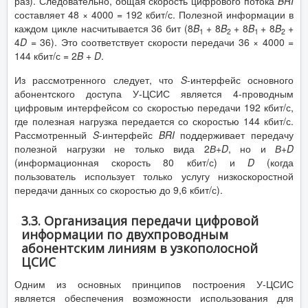
раз). Следовательно, общая скорость цифрового потока
BRI
составляет 48 × 4000 = 192 кбит/с. Полезной информации в
каждом цикле насчитывается 36 бит (8
B
+ 8
B
+ 8
B
+ 8
B
+
1
2
1
2
4
D
= 36). Это соответствует скорости передачи 36 × 4000 =
144 кбит/с = 2
B
+
D
.
Из рассмотренного следует, что
S
-интерфейс основного
абонентского доступа У-ЦСИС является 4-проводным
цифровым интерфейсом со скоростью передачи 192 кбит/с,
где полезная нагрузка передается со скоростью 144 кбит/с.
Рассмотренный
S
-интерфейс
BRI
поддерживает передачу
полезной нагрузки не только вида 2
В
+
D
, но и
В
+
D
(информационная скорость 80 кбит/с) и
D
(когда
пользователь использует только услугу низкоскоростной
передачи данных со скоростью до 9,6 кбит/с).
3.3. Организация передачи цифровой
информации по двухпроводным
абонентским линиям в узкополосной
ЦСИС
Одним из основных принципов построения У-ЦСИС
является обеспечения возможности использования для