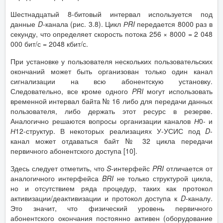
Шестнадцатый 8-битовый интервал используется под
данные
D
-канала (рис. 3.8). Цикл
Р
RI
передается 8000 раз в
секунду, что определяет скорость потока 256 × 8000 = 2 048
000 бит/с = 2048 кбит/с.
При установке у пользователя нескольких пользовательских
окончаний может быть организован только один канал
сигнализации на всю абонентскую установку.
Следовательно, все кроме одного
PRI
могут использовать
временной интервал байта № 16 либо для передачи данных
пользователя, либо держать этот ресурс в резерве.
Аналогично решаются вопросы организации каналов
Н
0- и
Н
12-структур. В некоторых реализациях У-УСИС под
D
-
канал может отдаваться байт № 32 цикла передачи
первичного абонентского доступа [10].
Здесь следует отметить, что
S
-интерфейс
PRI
отличается от
аналогичного интерфейса
BRI
не только структурой цикла,
но и отсутствием ряда процедур, таких как протокол
активизации/деактивизации и протокол доступа к
D
-каналу.
Это значит, что физический уровень первичного
абонентского окончания постоянно активен (оборудование