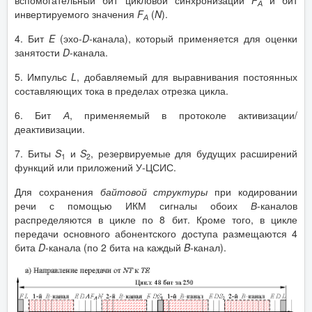
А
инвертируемого значения
F
(
N
).
А
4. Бит
E
(эхо-
D
-канала), который применяется для оценки
занятости
D
-канала.
5. Импульс
L
, добавляемый для выравнивания постоянных
составляющих тока в пределах отрезка цикла.
6. Бит
А
, применяемый в протоколе активизации/
деактивизации.
7. Биты
S
и
S
, резервируемые для будущих расширений
1
2
функций или приложений У-ЦСИС.
Для сохранения
байтовой структуры
при кодировании
речи с помощью ИКМ сигналы обоих
В
-каналов
распределяются в цикле по 8 бит. Кроме того, в цикле
передачи основного абонентского доступа размещаются 4
бита
D
-канала (по 2 бита на каждый
B
-канал).