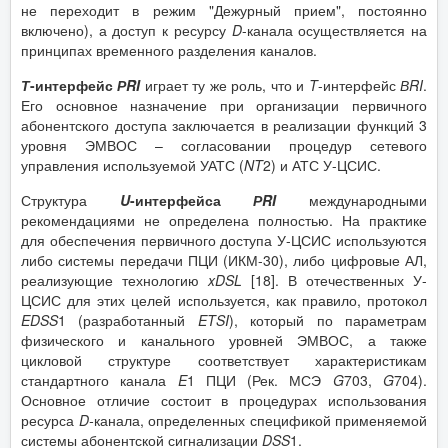
не переходит в режим "Дежурный прием", постоянно
включено), а доступ к ресурсу
D
-канала осуществляется на
принципах временного разделения каналов.
Т
-интерфейс
Р
RI
играет ту же роль, что и
T
-интерфейс
В
RI
.
Его основное назначение при организации первичного
абонентского доступа заключается в реализации функций 3
уровня ЭМВОС – согласовании процедур сетевого
управления используемой УАТС (
NT
2) и АТС У-ЦСИС.
Структура
U
-интерфейса
Р
RI
международными
рекомендациями не определена полностью. На практике
для обеспечения первичного доступа У-ЦСИС используются
либо системы передачи ПЦИ (ИКМ-30), либо цифровые АЛ,
реализующие технологию
xDSL
[18]. В отечественных У-
ЦСИС для этих целей используется, как правило, протокол
EDSS
1 (разработанный
ETSI
), который по параметрам
физического и канального уровней ЭМВОС, а также
цикловой структуре соответствует характеристикам
стандартного канала
E
1 ПЦИ (Рек. МСЭ
G
703,
G
704).
Основное отличие состоит в процедурах использования
ресурса
D
-
канала, определенных спецификой применяемой
системы абонентской сигнализации
DSS
1.