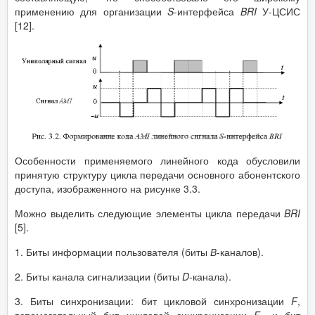
применению для организации
S
-интерфейса
BRI
У-ЦСИС
[12].
Особенности применяемого линейного кода обусловили
принятую структуру цикла передачи основного абонентского
доступа, изображенного на рисунке 3.3.
Можно выделить следующие элементы цикла передачи
BRI
[5].
1. Биты информации пользователя (биты
В
-каналов).
2. Биты канала сигнализации (биты
D
-канала).
3. Биты синхронизации: бит цикловой синхронизации
F
,
вспомогательный бит цикловой синхронизации
F
и бит