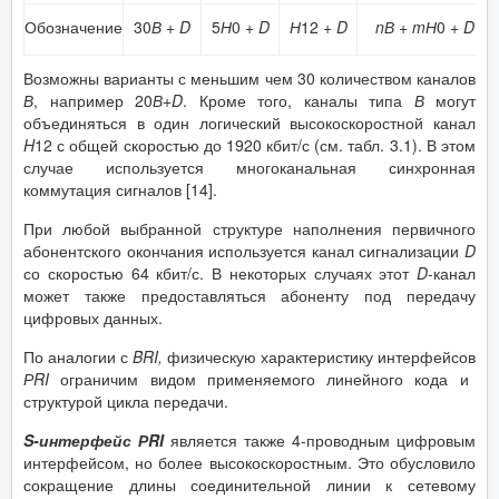
Обозначение
30
В
+
D
5
Н
0 +
D
Н
12 +
D
n
В
+
m
Н
0 +
D
Возможны варианты с меньшим чем 30 количеством каналов
В
, например 20
В
+
D
. Кроме того, каналы типа
В
могут
объединяться в один логический высокоскоростной канал
H
12 с общей скоростью до 1920 кбит/с (см. табл. 3.1). В этом
случае используется многоканальная синхронная
коммутация сигналов [14].
При любой выбранной структуре наполнения первичного
абонентского окончания используется канал сигнализации
D
со скоростью 64 кбит/с. В некоторых случаях этот
D
-канал
может также предоставляться абоненту под передачу
цифровых данных.
По аналогии с
BRI
,
физическую характеристику интерфейсов
Р
RI
ограничим видом применяемого линейного кода и
структурой цикла передачи.
S
-интерфейс Р
RI
является также 4-проводным цифровым
интерфейсом, но более высокоскоростным. Это обусловило
сокращение длины соединительной линии к сетевому