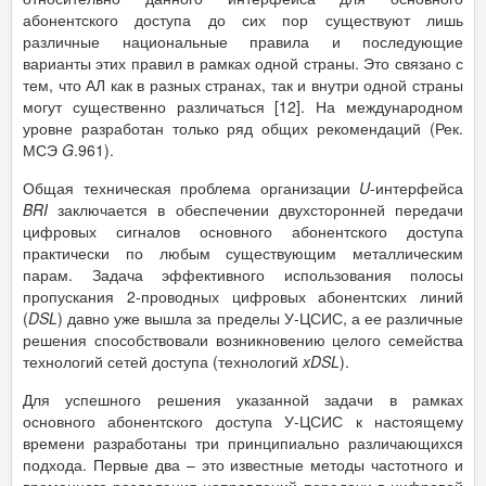
абонентского доступа до сих пор существуют лишь
различные национальные правила и последующие
варианты этих правил в рамках одной страны. Это связано с
тем, что АЛ как в разных странах, так и внутри одной страны
могут существенно различаться [12]. На международном
уровне разработан только ряд общих рекомендаций (Рек.
МСЭ
G
.961).
Общая техническая проблема организации
U
-интерфейса
BRI
заключается в обеспечении двухсторонней передачи
цифровых сигналов основного абонентского доступа
практически по любым существующим металлическим
парам. Задача эффективного использования полосы
пропускания 2-проводных цифровых абонентских линий
(
DSL
) давно уже вышла за пределы У-ЦСИС, а ее различные
решения способствовали возникновению целого семейства
технологий сетей доступа (технологий
xDSL
).
Для успешного решения указанной задачи в рамках
основного абонентского доступа У-ЦСИС к настоящему
времени разработаны три принципиально различающихся
подхода. Первые два – это известные методы частотного и