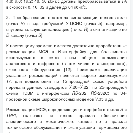
4,8; 9,8; 19,2; 48, 56 кбит/с должны преобразовываться в
ТА
в скорости 8, 16, 32 и далее до 64 кбит/с.
2. Преобразование протокола сигнализации пользователя
(точка
R
) в вид, требуемый У-ЦСИС (точка
S
), например,
внутриканальную сигнализацию (точка
R
) в сигнализацию по
D
-каналу (точка
S
).
К настоящему времени имеются достаточно проработанные
рекомендации МСЭ к
R
-интерфейсу для большинства
используемого в сетях связи общего пользования
аналогового и цифрового (в том числе и асинхронного),
оконечного оборудования [12]. Примерами реализации
указанных рекомендаций являются широко используемые
ТА
для подключения по 15-проводной схеме устройств
передачи данных стандартов
X
.20–
X
.22; по 25-проводной
схеме ПЭВМ с интерфейсом
RS
-232,
RS
-232С; по 34-
проводной схеме широкополосных модемов
V
.35 и др.
Рекомендации МСЭ, определяющие интерфейс в точках
S
и
Т
BRI
, включают не только правила обеспечения
электрического и механического стыков, но и правила
технического обслуживания и эксплуатации терминального