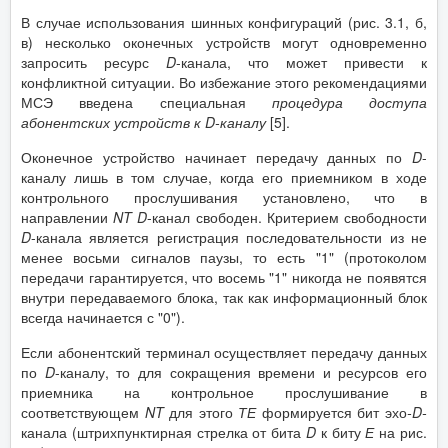
В случае использования шинных конфигураций (рис. 3.1, б,
в) несколько оконечных устройств могут одновременно
запросить ресурс
D
-канала, что может привести к
конфликтной ситуации. Во избежание этого рекомендациями
МСЭ введена специальная
процедура доступа
абонентских устройств к
D
-каналу
[5].
Оконечное устройство начинает передачу данных по
D
-
каналу лишь в том случае, когда его приемником в ходе
контрольного прослушивания установлено, что в
направлении
NT
D
-канал свободен. Критерием свободности
D
-канала является регистрация последовательности из не
менее восьми сигналов паузы, то есть "1" (протоколом
передачи гарантируется, что восемь "1" никогда не появятся
внутри передаваемого блока, так как информационный блок
всегда начинается с "0").
Если абонентский терминал осуществляет передачу данных
по
D
-каналу, то для сокращения времени и ресурсов его
приемника на контрольное прослушивание в
соответствующем
NT
для этого
ТЕ
формируется бит эхо
-
D
-
канала (штрихпунктирная стрелка от бита
D
к биту
Е
на рис.