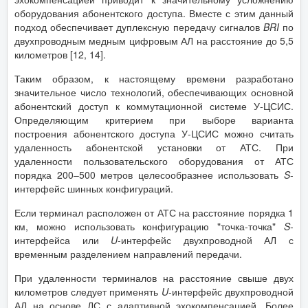
оборудования абонентского доступа. Вместе с этим данный
подход обеспечивает дуплексную передачу сигналов
BRI
по
двухпроводным медным цифровым АЛ на расстояние до 5,5
километров [12, 14].
Таким образом, к настоящему времени разработано
значительное число технологий, обеспечивающих основной
абонентский доступ к коммутационной системе У-ЦСИС.
Определяющим критерием при выборе варианта
построения абонентского доступа У-ЦСИС можно считать
удаленность абонентской установки от АТС. При
удаленности пользовательского оборудования от АТС
порядка 200–500 метров целесообразнее использовать
S
-
интерфейс шинных конфигураций.
Если терминал расположен от АТС на расстояние порядка 1
км, можно использовать конфигурацию "точка-точка"
S
-
интерфейса или
U
-интерфейс двухпроводной АЛ с
временным разделением направлений передачи.
При удаленности терминалов на расстояние свыше двух
километров следует применять
U
-интерфейс двухпроводной
АЛ на основе ДС с адаптивной эхокомпенсацией. Более