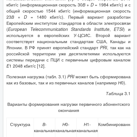
кбит/с (информационная скорость 30
В
+
D
= 1984 кбит/с) и с
общей скоростью 1544 кбит/с (информационная скорость
23
В
+
D
= 1480 кбит/с). Первый вариант разработан
Европейским институтом стандартов в области электросвязи
(
European
Telecommunication
Standards
Institute
,
ETSI
) и
используется в европейских У-ЦСИС. Второй вариант
соответствует национальным стандартам США, Канады и
Японии. В РФ принят европейский стандарт
PRI
, так как на
российской территории уже десятилетиями используются
системы передачи с ПЦИ с первичным цифровым каналом
E
1 2048 кбит/с [12].
Полезная нагрузка (табл. 3.1)
PRI
может быть сформирована
как из базовых, так и из первичных каналов (например
Н
0).
Таблица
3.1
Варианты формирования нагрузки первичного абонентского
окончания
Структура
В
-
Н
0-
Н
1-
Комбинированная
канальная
канальная
канальная