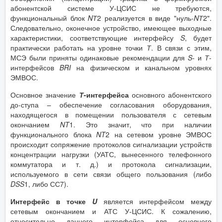
абонентской системе У-ЦСИС не требуются,
функциональный блок
NТ
2 реализуется в виде "нуль-
NТ
2".
Следовательно, оконечное устройство, имеющее выходные
характеристики, соответствующие интерфейсу
S
, будет
практически работать на уровне точки
Т
. В связи с этим,
МСЭ были приняты одинаковые рекомендации для
S-
и
Т
-
интерфейсов
BRI
на физическом и канальном уровнях
ЭМВОС.
Основное значение
Т
-интерфейса
основного абонентского
до-ступа – обеспечение согласования оборудования,
находящегося в помещении пользователя с сетевым
окончанием
NT
1. Это значит, что при наличии
функционального блока
NT
2 на сетевом уровне ЭМВОС
происходит сопряжение протоколов сигнализации устройств
концентрации нагрузки (УАТС, вынесенного телефонного
коммутатора и т. д.) и протокола сигнализации,
используемого в сети связи общего пользования (либо
DSS
1, либо СС7).
Интерфейс в точке
U
является интерфейсом между
сетевым окончанием и АТС У-ЦСИС. К сожалению,
относительно данного интерфейса для основного