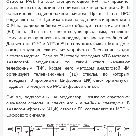
Стволы РРЛ
. На всех станциях одной РРЛ, как правило,
устанавливают однотипные приемники и передатчики СВЧ. В
большинстве радиорелейных систем Пр и П на ПРС
соединяют по ПЧ. Цепочка таких передатчиков и приемников
СВЧ на радиорелейном участке образует высокочастотный
(ВЧ) ствол. Этот ствол является универсальным, так как по
нему можно организовать передачу различных сообщений.
Для чего на ОРС и УРС к ВЧ стволу подключают Мд и Дм и
соответствующие оконечные устройства. Последние входят
в состав модема. Если по ВЧ стволу передают МТС методом
аналоговой модуляции, то такой ствол называют
телефонным (ТФ). Кроме него методом аналоговой ЧМ
организуют телевизионные (ТВ) стволы, по которым
передают ТВ программы. Цифровой (ЦФ) ствол организуют,
подавая на модулятор РРС цифровой сигнал.
Сигнал, подаваемый на модулятор, называют
групповым
сигналом ствола
, а спектр его -
линейным спектром
, В
аналого-цифровых (АЦФ) стволах ГС составляют из МТС и
цифрового сигнала.