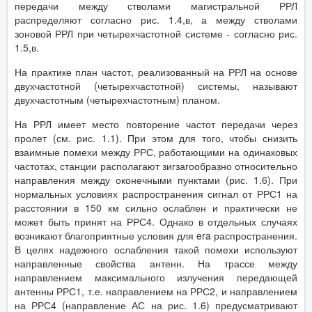
передачи между стволами магистральной РРЛ
распределяют согласно рис. 1.4,в, а между стволами
зоновой РРЛ при четырехчастотной системе - согласно рис.
1.5,в.
На практике план частот, реализованный на РРЛ на основе
двухчастотной (четырехчастотной) системы, называют
двухчастотным (четырехчастотным) планом.
На РРЛ имеет место повторение частот передачи через
пролет (см. рис. 1.1). При этом для того, чтобы снизить
взаимные помехи между РРС, работающими на одинаковых
частотах, станции располагают зигзагообразно относительно
направления между оконечными пунктами (рис. 1.6). При
нормальных условиях распространения сигнал от РРС1 на
расстоянии в 150 км сильно ослаблен и практически не
может быть принят на РРС4. Однако в отдельных случаях
возникают благоприятные условия для era распространения.
В целях надежного ослабления такой помехи используют
направленные свойства антенн. На трассе между
направлением максимального излучения передающей
антенны РРС1, т.е. направлением на РРС2, и направлением
на РРС4 (направление АС на рис. 1.6) предусматривают