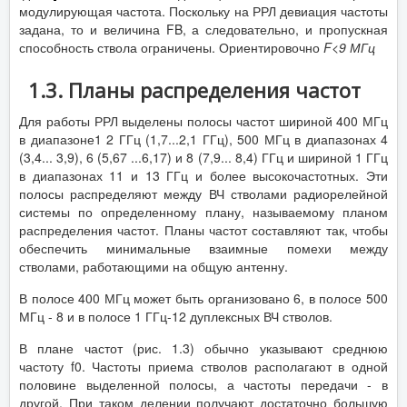
модулирующая частота. Поскольку на РРЛ девиация частоты
задана, то и величина FB, а следовательно, и пропускная
способность ствола ограничены. Ориентировочно
F<9 МГц
1.3. Планы распределения частот
Для работы РРЛ выделены полосы частот шириной 400 МГц
в диапазоне1 2 ГГц (1,7...2,1 ГГц), 500 МГц в диапазонах 4
(3,4... 3,9), 6 (5,67 ...6,17) и 8 (7,9... 8,4) ГГц и шириной 1 ГГц
в диапазонах 11 и 13 ГГц и более высокочастотных. Эти
полосы распределяют между ВЧ стволами радиорелейной
системы по определенному плану, называемому планом
распределения частот. Планы частот составляют так, чтобы
обеспечить минимальные взаимные помехи между
стволами, работающими на общую антенну.
В полосе 400 МГц может быть организовано 6, в полосе 500
МГц - 8 и в полосе 1 ГГц-12 дуплексных ВЧ стволов.
В плане частот (рис. 1.3) обычно указывают среднюю
частоту f0. Частоты приема стволов располагают в одной
половине выделенной полосы, а частоты передачи - в
другой. При таком делении получают достаточно большую