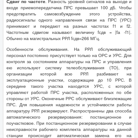
Сдвиг по частоте
. Разность уровней сигналов на выходе и
входе приемопередатчика ПРС превышает 100 дБ. Чтобы
предотвратить самовозбуждение этого устройства,
радиосигналы одного направления связи на ПРС (УРС)
принимают и передают на разных частотах f1 и f2.
Частотным сдвигом называют величину fсдв = |fа -f1|.
Обычно на магистральных РРЛ fсдв=266 МГц.
Особенности обслуживания. На РРЛ обслуживающий
персонал постоянно присутствует только на ОРС и УРС. Для
контроля за состоянием аппаратуры на ПРС и управления
ею используют систему телеобслуживания (ТО), при
организации которой всю РРЛ разбивают на
эксплуатационные участки, содержащие до 10 РРС. В
середине такого участка находится УРС, с которой
управляют работой ПРС участка, расположенных по обе
стороны от УРС. Оконечные РРС обслуживают близлежащие
ПРС. Для повышения надежности и устойчивости работы
аппаратуру РРЛ резервируют. Распространены два способа
автоматического резервирования: постанционное и
поучастковое. При постанционном резервировании в случае
неисправности рабочего комплекта аппаратуры на данной
станции происходит автоматическая замена его на