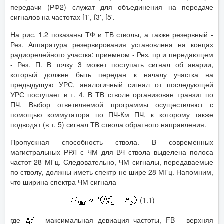
передачи (РФ2) служат для объединения на передаче
сигналов на частотах f1', f3', f5'.
На рис. 1.2 показаны ТФ и ТВ стволы, а также резервный -
Рез. Аппаратура резервирования установлена на концах
радиорелейного участка: приемном - Рез. пр и передающем
- Рез. П. В точку 3 может поступать сигнал об аварии,
который должен быть передан к началу участка на
предыдущую УРС, аналогичный сигнал от последующей
УРС поступает в т. 4. В ТВ стволе организован транзит по
ПЧ. Выбор ответвляемой программы осуществляют с
помощью коммутатора по ПЧ-Км ПЧ, к которому также
подводят (в т. 5) сигнал ТВ ствола обратного направления.
Пропускная способность ствола. В современных
магистральных РРЛ с ЧМ для ВЧ ствола выделена полоса
частот 28 МГц. Следовательно, ЧМ сигналы, передаваемые
по стволу, должны иметь спектр не шире 28 МГц. Напомним,
что ширина спектра ЧМ сигнала
(1.1)
где
- максимальная девиация частоты, FB - верхняя