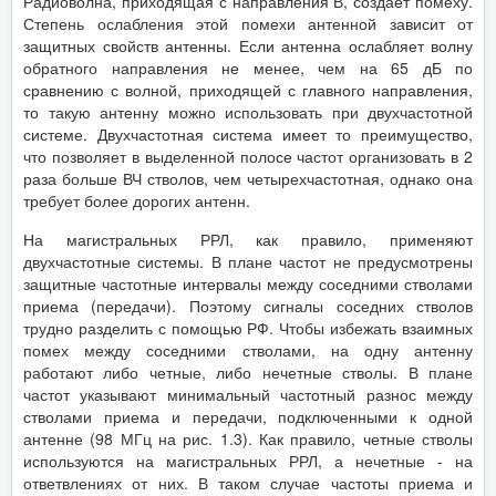
Радиоволна, приходящая с направления В, создает помеху.
Степень ослабления этой помехи антенной зависит от
защитных свойств антенны. Если антенна ослабляет волну
обратного направления не менее, чем на 65 дБ по
сравнению с волной, приходящей с главного направления,
то такую антенну можно использовать при двухчастотной
системе. Двухчастотная система имеет то преимущество,
что позволяет в выделенной полосе частот организовать в 2
раза больше ВЧ стволов, чем четырехчастотная, однако она
требует более дорогих антенн.
На магистральных РРЛ, как правило, применяют
двухчастотные системы. В плане частот не предусмотрены
защитные частотные интервалы между соседними стволами
приема (передачи). Поэтому сигналы соседних стволов
трудно разделить с помощью РФ. Чтобы избежать взаимных
помех между соседними стволами, на одну антенну
работают либо четные, либо нечетные стволы. В плане
частот указывают минимальный частотный разнос между
стволами приема и передачи, подключенными к одной
антенне (98 МГц на рис. 1.3). Как правило, четные стволы
используются на магистральных РРЛ, а нечетные - на
ответвлениях от них. В таком случае частоты приема и