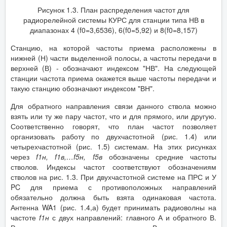
Рисунок 1.3. План распределения частот для
радиорелейной системы КУРС для станции типа НВ в
диапазонах 4 (f0=3,6536), 6(f0=5,92) и 8(f0=8,157)
Станцию, на которой частоты приема расположены в
нижней (Н) части выделенной полосы, а частоты передачи в
верхней (В) - обозначают индексом "НВ". На следующей
станции частота приема окажется выше частоты передачи и
такую станцию обозначают индексом "ВН".
Для обратного направления связи данного ствола можно
взять или ту же пару частот, что и для прямого, или другую.
Соответственно говорят, что план частот позволяет
организовать работу по двухчастотной (рис. 1.4) или
четырехчастотной (рис. 1.5) системам. На этих рисунках
через
f1н, f1в,…f5н, f5в
обозначены средние частоты
стволов. Индексы частот соответствуют обозначениям
стволов на рис. 1.3. При двухчастотной системе на ПРС и У
PC для приема с противоположных направлений
обязательно должна быть взята одинаковая частота.
Антенна WA1 (рис. 1.4,а) будет принимать радиоволны на
частоте
f1н
с двух направлений: главного А и обратного В.