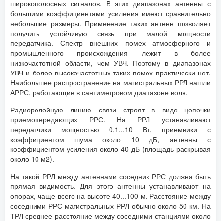
широкополосных сигналов. В этих диапазонах антенны с
большими коэффициентами усиления имеют сравнительно
небольшие размеры. Применение таких антенн позволяет
получить устойчивую связь при малой мощности
передатчика. Спектр внешних помех атмосферного и
промышленного происхождения лежит в более
низкочастотной области, чем УВЧ. Поэтому в диапазонах
УВЧ и более высокочастотных таких помех практически нет.
Наибольшее распространение на магистральных РРЛ нашли
АРРС, работающие в сантиметровом диапазоне волн.
Радиорелейную линию связи строят в виде цепочки
приемопередающих РРС. На РРЛ устанавливают
передатчики мощностью 0,1...10 Вт, приемники с
коэффициентом шума около 10 дБ, антенны с
коэффициентом усиления около 40 дБ (площадь раскрывая
около 10 м2).
На такой РРЛ между антеннами соседних РРС должна быть
прямая видимость. Для этого антенны устанавливают на
опорах, чаще всего на высоте 40...100 м. Расстояние между
соседними РРС магистральных РРЛ обычно около 50 км. На
ТРЛ среднее расстояние между соседними станциями около