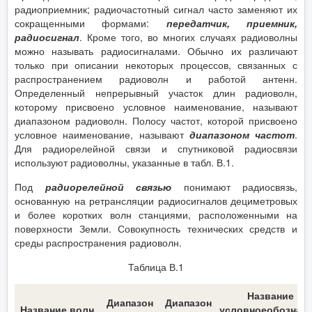
радиоприемник; радиочастотный сигнал часто заменяют их
сокращенными формами:
передатчик, приемник,
радиосигнал
. Кроме того, во многих случаях радиоволны
можно называть радиосигналами. Обычно их различают
только при описании некоторых процессов, связанных с
распространением радиоволн и работой антенн.
Определенный непрерывный участок длин радиоволн,
которому присвоено условное наименование, называют
диапазоном радиоволн. Полосу частот, которой присвоено
условное наименование, называют
диапазоном частот
.
Для радиорелейной связи и спутниковой радиосвязи
используют радиоволны, указанные в табл. В.1.
Под
радиорелейной связью
понимают радиосвязь,
основанную на ретрансляции радиосигналов дециметровых
и более коротких волн станциями, расположенными на
поверхности Земли. Совокупность технических средств и
среды распространения радиоволн.
Таблица В.1
Название и
Диапазон
Диапазон
Название волн
условноеобознач