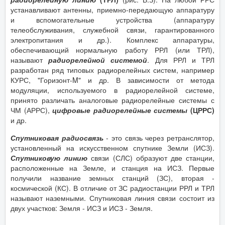
устанавливают антенны, приемно-передающую аппаратуру
и вспомогательные устройства (аппаратуру
телеобслуживания, служебной связи, гарантированного
электропитания и др.). Комплекс аппаратуры,
обеспечивающий нормальную работу РРЛ (или ТРЛ),
называют
радиорелейной системой
. Для РРЛ и ТРЛ
разработан ряд типовых радиорелейных систем, например
КУРС, "Горизонт-M" и др. В зависимости от метода
модуляции, используемого в радиорелейной системе,
принято различать аналоговые радиорелейные системы с
ЧМ (АРРС),
цифровые радиорелейные системы
(ЦРРС)
и др.
Спутниковая радиосвязь
- это связь через ретранслятор,
установленный на искусственном спутнике Земли (ИСЗ).
Спутниковую линию
связи (СЛС) образуют две станции,
расположенные на Земле, и станция на ИСЗ. Первые
получили название земных станций (ЗС), вторая -
космической (КС). В отличие от ЗС радиостанции РРЛ и ТРЛ
называют наземными. Спутниковая линия связи состоит из
двух участков: Земля - ИСЗ и ИСЗ - Земля.