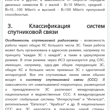
двоичных символов В: с малой - В<10 Мбит/с, средней -
B=10…100 Мбит/с и высокой - В>100 Мбит/с пропускной
способностью.
3. Классификация систем
спутниковой связи
Особенность спутниковой радиосвязи
- возможность
работы через общую КС большого числа ЗС. Такая работа
может быть организована в адресном режиме, например по
принципу "каждая ЗС с каждой", а также в циркулярном
режиме. В этом режиме через ИСЗ организуется ряд СЛС,
имеющих, например, одну-две общие передающие ЗС,
общую КС и большое число приемных ЗС с однотипной
аппаратурой. Все эти спутниковые линии связи обычно
входят в
систему спутниковой связи (ССС)
.
В
зависимости от охватываемой территории, размещения
и
принадлежности ЗС различают международные,
национальные и ведомственные ССС. К международным
относят глобальные системы "Интерспутник" и "Интелсат",
региональные "Евтелсат", "Арабсат" и др. В национальных
ССС все ЗС находятся в пределах одной страны.