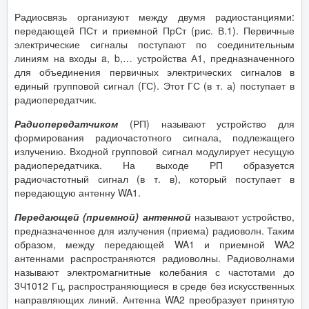
Радиосвязь организуют между двумя радиостанциями:
передающей ПСт и приемной ПрСт (рис. В.1). Первичные
электрические сигналы поступают по соединительным
линиям на входы a, b,… устройства А1, предназначенного
для объединения первичных электрических сигналов в
единый групповой сигнал (ГС). Этот ГС (в т. а) поступает в
радиопередатчик.
Радиопередатчиком
(РП) называют устройство для
формирования радиочастотного сигнала, подлежащего
излучению. Входной групповой сигнал модулирует несущую
радиопередатчика. На выходе РП образуется
радиочастотный сигнал (в т. в), который поступает в
передающую антенну WA1.
Передающей (приемной) антенной
называют устройство,
предназначенное для излучения (приема) радиоволн. Таким
образом, между передающей WA1 и приемной WA2
антеннами распространяются радиоволны. Радиоволнами
называют электромагнитные колебания с частотами до
3Ч1012 Гц, распространяющиеся в среде без искусственных
направляющих линий. Антенна WA2 преобразует принятую