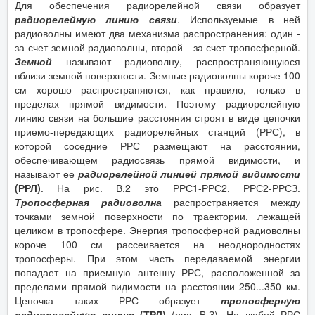
Для обеспечения радиорелейной связи образует
радиорелейную линию связи
. Используемые в ней
радиоволны имеют два механизма распространения: один -
за счет земной радиоволны, второй - за счет тропосферной.
Земной
называют радиоволну, распространяющуюся
вблизи земной поверхности. Земные радиоволны короче 100
см хорошо распространяются, как правило, только в
пределах прямой видимости. Поэтому радиорелейную
линию связи на большие расстояния строят в виде цепочки
приемо-передающих радиорелейных станций (РРС), в
которой соседние РРС размещают на расстоянии,
обеспечивающем радиосвязь прямой видимости, и
называют ее
радиорелейной линией прямой видимости
(РРЛ)
. На рис. В.2 это РРС1-РРС2, РРС2-РРСЗ.
Тропосферная радиоволна
распространяется между
точками земной поверхности по траектории, лежащей
целиком в тропосфере. Энергия тропосферной радиоволны
короче 100 см рассеивается на неоднородностях
тропосферы. При этом часть передаваемой энергии
попадает на приемную антенну РРС, расположенной за
пределами прямой видимости на расстоянии 250...350 км.
Цепочка таких РРС образует
тропосферную
радиорелейную линию
(ТРЛ)
(рис. В.З). На любой РРС