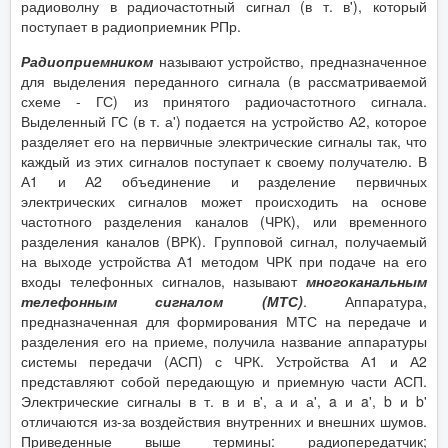
радиоволну в радиочастотный сигнал (в т. в'), который
поступает в радиоприемник РПр.
Радиоприемником
называют устройство, предназначенное
для выделения переданного сигнала (в рассматриваемой
схеме - ГС) из принятого радиочастотного сигнала.
Выделенный ГС (в т. а') подается на устройство А2, которое
разделяет его на первичные электрические сигналы так, что
каждый из этих сигналов поступает к своему получателю. В
А1 и А2 объединение и разделение первичных
электрических сигналов может происходить на основе
частотного разделения каналов (ЧРК), или временного
разделения каналов (ВРК). Групповой сигнал, получаемый
на выходе устройства А1 методом ЧРК при подаче на его
входы телефонных сигналов, называют
многоканальным
телефонным сигналом (МТС)
. Аппаратура,
предназначенная для формирования МТС на передаче и
разделения его на приеме, получила название аппаратуры
системы передачи (АСП) с ЧРК. Устройства А1 и А2
представляют собой передающую и приемную части АСП.
Электрические сигналы в т. в и в', а и а', a и a', b и b'
отличаются из-за воздействия внутренних и внешних шумов.
Приведенные выше термины: радиопередатчик;