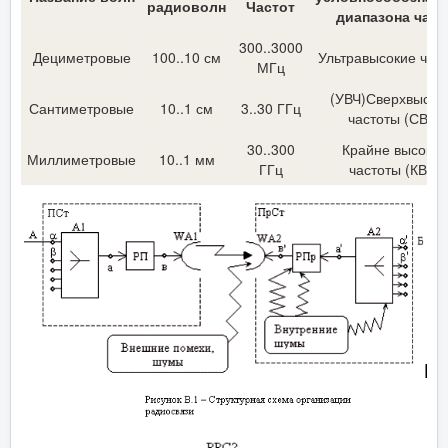
радиоволн
Частот
диапазона част
300..3000
Дециметровые
100..10 см
Ультравысокие час
МГц
(УВЧ)Сверхвысок
Сантиметровые
10..1 см
3..30 ГГц
частоты (СВЧ)
30..300
Крайне высокие
Миллиметровые
10..1 мм
ГГц
частоты (КВЧ)