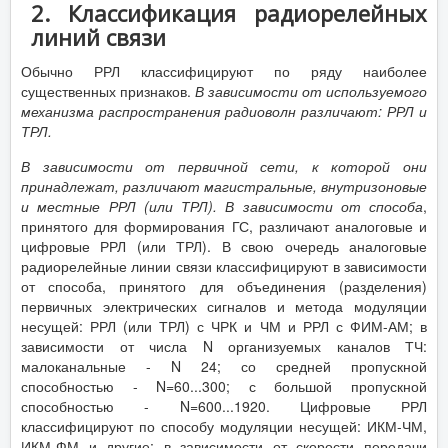
2. Классификация радиорелейных
линий связи
Обычно РРЛ классифицируют по ряду наиболее
существенных признаков.
В зависимости от используемого
механизма распространения радиоволн различают: РРЛ и
ТРЛ.
В зависимости от первичной сети, к которой они
принадлежат, различают магистральные, внутризоновые
и местные РРЛ (или ТРЛ).
В зависимости от способа
,
принятого для формирования ГС, различают аналоговые и
цифровые РРЛ (или ТРЛ). В свою очередь аналоговые
радиорелейные линии связи классифицируют в зависимости
от способа, принятого для объединения (разделения)
первичных электрических сигналов и метода модуляции
несущей: РРЛ (или ТРЛ) с ЧРК и ЧМ и РРЛ с ФИМ-АМ; в
зависимости от числа N организуемых каналов ТЧ:
малоканальные - N 24; со средней пропускной
способностью - N=60...300; с большой пропускной
способностью - N=600...1920. Цифровые РРЛ
классифицируют по способу модуляции несущей: ИКМ-ЧМ,
ИКМ-ФМ и другие; в зависимости от скорости передачи