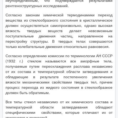
неупорядоченным, что подтверждается результатами
рентгеноструктурных исследований.
Согласно законам химической термодинамики переход
вещества из стеклообразного состояния в кристаллическое
должен осуществляться самопроизвольно, однако высокая
вязкость твердых веществ делает невозможным
поступательные движения частиц, направленное на
перестройку структуры. В твердых телах совершаются
только колебательные движения относительно равновесия.
Согласно определению комиссии по терминологии АН СССР
(1932 г.) стеклом называются все аморфные тела,
получаемые путем переохлаждения расплава независимо
от их состава и температурной области затвердевания и
обладающие в результате постепенного увеличения
вязкости механическими свойствами твердых тел, причем
процесс перехода из жидкого состояния в стеклообразное
должен быть обратимым.
Все типы стекол независимо от их химического состава и
температурной области затвердевания обладают
специфическими свойствами, которые отличают их от
кристаллов и жидкостей.