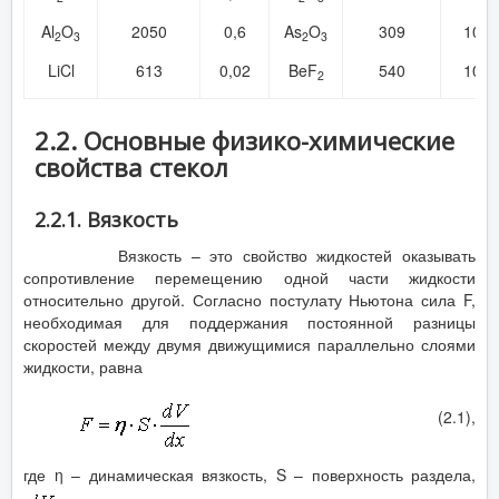
6
Al
O
2050
0,6
As
O
309
10
2
3
2
3
6
LiCl
613
0,02
BeF
540
10
2
2.2. Основные физико-химические
свойства стекол
2.2.1. Вязкость
Вязкость – это свойство жидкостей оказывать
сопротивление перемещению одной части жидкости
относительно другой. Согласно постулату Ньютона сила F,
необходимая для поддержания постоянной разницы
скоростей между двумя движущимися параллельно слоями
жидкости, равна
(2.1),
где η – динамическая вязкость, S – поверхность раздела,