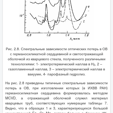
Рис. 2.8. Спектральные зависимости оптических потерь в ОВ
с германосиликатной сердцевиной и светоотражающей
оболочкой из кварцевого стекла, полученного различными
технологиями: 1- электротермический наплав в Н
, 2 –
2
газопламенный наплав, 3 – электротермический наплав в
вакууме, 4- парофазный гидролиз.
На рис. 2.8 приведены типичные спектральные зависимости
потерь в ОВ, при изготовлении которых (в ИХВВ РАН)
германосиликатная сердцевина формировалась методом
MCVD, а отражающей оболочкой служил материал
кварцевых труб, соответствующих нумерации таблицы 7.
Видно, что в образцах 1 и 3, характеризующихся большой
концентрацией Fe, Cr, Mn, потери больше в ближнем ИК-