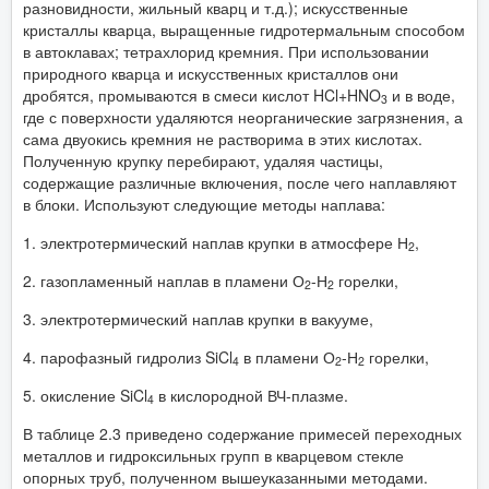
разновидности, жильный кварц и т.д.); искусственные
кристаллы кварца, выращенные гидротермальным способом
в автоклавах; тетрахлорид кремния. При использовании
природного кварца и искусственных кристаллов они
дробятся, промываются в смеси кислот HCl+HNO
и в воде,
3
где с поверхности удаляются неорганические загрязнения, а
сама двуокись кремния не растворима в этих кислотах.
Полученную крупку перебирают, удаляя частицы,
содержащие различные включения, после чего наплавляют
в блоки. Используют следующие методы наплава:
1. электротермический наплав крупки в атмосфере Н
,
2
2. газопламенный наплав в пламени О
-Н
горелки,
2
2
3. электротермический наплав крупки в вакууме,
4. парофазный гидролиз SiCl
в пламени О
-Н
горелки,
4
2
2
5. окисление SiCl
в кислородной ВЧ-плазме.
4
В таблице 2.3 приведено содержание примесей переходных
металлов и гидроксильных групп в кварцевом стекле
опорных труб, полученном вышеуказанными методами.