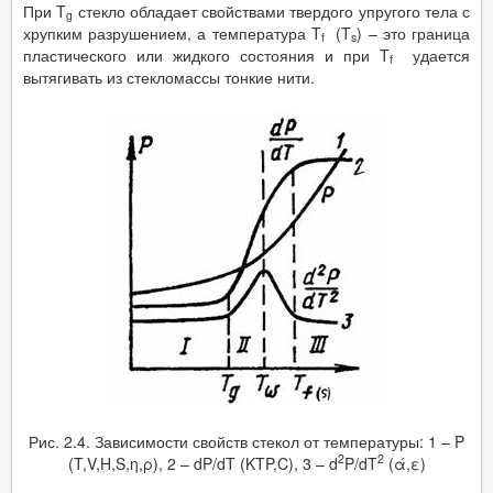
При T
стекло обладает свойствами твердого упругого тела с
g
хрупким разрушением, а температура T
(T
) – это граница
f
s
пластического или жидкого состояния и при T
удается
f
вытягивать из стекломассы тонкие нити.
Рис. 2.4. Зависимости свойств стекол от температуры: 1 – P
2
2
(T,V,H,S,η,ρ), 2 – dP/dT (KTP,C), 3 – d
P/dT
(ά,ε)