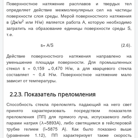
Поверхностное натяжение расплавов и твердых тел
определяет действие межмолекулярных сил на частицы
поверхности слоя среды. Мерой поверхностного натяжения
2
в (Дж/м
или Н/м) является работа А, которую необходимо
затратить на образование единицы поверхности среды S,
т.е.
s= А/S (2.6).
Действие поверхностного натяжения направлено на
уменьшение площади поверхности. Для промышленных
стекол s = 0,159
0,470 Н/м, а для кварцевого стекла
составляет ~ 0,4 Н/м. Поверхностное натяжение мало
зависит от температуры.
2.2.3. Показатель преломления
Способность стекла преломлять падающий на него свет
принято характеризовать посредством показателя
преломления (ПП) для прямого луча, испускаемого либо
парами натрия (λ=5893А), либо светящимся в гейслеровой
трубке гелием (l=5875 А). Как было показано выше
(уравнение 1.12), ПП характеризует также скорость