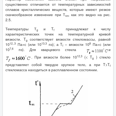
существенно отличается от температурных зависимостей
сплавов кристаллических веществ, которые имеют резкое
скачкообразное изменение при Т
, как это видно на рис.
пл
2.5.
Температуры Т
и T
принадлежат к числу
g
f
характеристических точек на температурной кривой
вязкости. T
соответствует вязкости стекломассы, равной
g
12,.3
13,3
8
10
Па×с (или 10
пз); а T
– вязкости 10
Па×с (или
f
7,6
10
пз). Для кварцевого стекла
и
12,3
. При вязкости более 10
(< T
) стекло
g
представляет собой твердое хрупкое тело, а при T>T
f
стекломасса находиться в расплавленном состоянии.