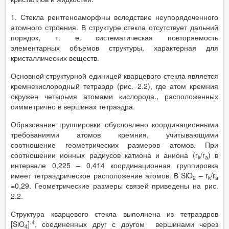
1. Стекла рентгеноаморфны вследствие неупорядоченного
атомного строения. В структуре стекла отсутствует дальний
порядок, т. е. систематическая повторяемость
элементарных объемов структуры, характерная для
кристаллических веществ.
Основной структурной единицей кварцевого стекла является
кремнекислородный тетраэдр (рис. 2.2), где атом кремния
окружен четырьмя атомами кислорода., расположенных
симметрично в вершинах тетраэдра.
Образование группировки обусловлено координационными
требованиями атомов кремния, учитывающими
соотношение геометрических размеров атомов. При
соотношении ионных радиусов катиона и аниона (r
/r
) в
k
a
интервале 0,225 – 0,414 координационная группировка
имеет тетраэдрическое расположение атомов. В SiO
– r
/r
2
k
a
=0,29. Геометрические размеры связей приведены на рис.
2.2.
Структура кварцевого стекла выполнена из тетраэдров
-4
[SiO
]
, соединенных друг с другом вершинами через
4