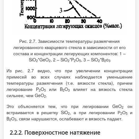
Рис. 2.7. Зависимости температуры размягчения
легированного кварцевого стекла в зависимости от его
состава и концентрации легирующих компонентов: 1 –
SiO
*GeO
, 2 – SiO
*P
O
, 3 – SiO
*B
o
2
2
2
2
5
2
2
3
Из рис. 2.7 видно, что при увеличении концентрации
примесей во всех случаях наблюдается уменьшение
температуры размягчения (т.е. вязкости стекла), причем
легирование P
O
или B
O
влияет на вязкость стекла
2
5
2
3
сильнее, чем GeO
.
2
Это объясняется тем, что при легировании GeO
он
2
встраивается в решетку SiO
, а при легировании Р
О
и
2
2
5
B
О
, связи нарушаются, ослабевают и вязкость падает.
2
3
2.2.2. Поверхностное натяжение