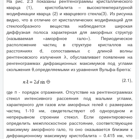
На рис. 2.3 показаны рентгенограммы кристаллического
кварца (1), кристобалита – высокотемпературной
модификации кварца (2) и кварцевого стекла(3). Из рисунка
видно, что в отличие от кристаллических модификаций для
стеклообразного вещества наблюдается широкая
диффузная полоса характерная для аморфных структур
(называемая «аморфное гало»). Периодическое
расположение частиц в структуре кристаллов на
расстояниях d, сопоставимых с длиной волны
рентгеновского излучения λ, обуславливает появление на
ренгенограммах дифракционных максимумов под углами
скольжения θ,определяемыми из уравнения Вульфа-Брегга:
(2.1),
где n - порядок отражения. Отсутствие на рентгенограммах
стекол интенсивного рассеяния под малыми углами,
характерного для газов или аморфных гелей с размерами
частиц 1-10 нм, свидетельствуют об однородном и
непрерывном строении стекол. Если ориентировочно
определить межплоскостное расстояние, соответствующее
максимуму аморфного гало, то оно оказывается близким к
дифракционному максимуму кристобалита – 0.415 нм, что