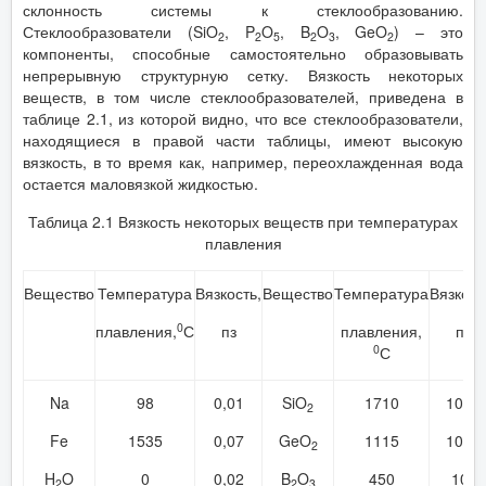
склонность системы к стеклообразованию.
Стеклообразователи (SiO
, P
O
, B
O
, GeO
) – это
2
2
5
2
3
2
компоненты, способные самостоятельно образовывать
непрерывную структурную сетку. Вязкость некоторых
веществ, в том числе стеклообразователей, приведена в
таблице 2.1, из которой видно, что все стеклообразователи,
находящиеся в правой части таблицы, имеют высокую
вязкость, в то время как, например, переохлажденная вода
остается маловязкой жидкостью.
Таблица 2.1 Вязкость некоторых веществ при температурах
плавления
Вещество
Температура
Вязкость,
Вещество
Температура
Вязкост
0
плавления,
С
пз
плавления,
пз
0
С
7,7
Na
98
0,01
SiO
1710
10
2
5,4
Fe
1535
0,07
GeO
1115
10
2
5
H
O
0
0,02
B
O
450
10
2
2
3