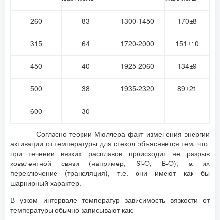
260
83
1300-1450
170±8
315
64
1720-2000
151±10
450
40
1925-2060
134±9
500
38
1935-2320
89±21
600
30
Согласно теории Мюллера факт изменения энергии
активации от температуры для стекол объясняется тем, что
при течении вязких расплавов происходит не разрыв
ковалентной связи (например, Si-O, B-O), а их
переключение (трансляция), т.е. они имеют как бы
шарнирный характер.
В узком интервале температур зависимость вязкости от
температуры обычно записывают как: