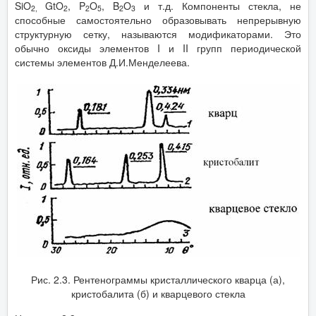
SiO
GtO
, P
O
, B
O
и т.д. Компоненты стекла, не
2,
2
2
5
2
3
способные самостоятельно образовывать непрерывную
структурную сетку, называются модификаторами. Это
обычно оксиды элементов I и II групп периодической
системы элементов Д.И.Менделеева.
Рис. 2.3. Рентенограммы кристаллического кварца (а),
кристобалита (б) и кварцевого стекла