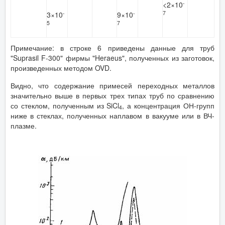
-
<2×10
-
-
7
3×10
9×10
5
7
Примечание: в строке 6 приведены данные для труб
"Suprasil F-300" фирмы "Heraeus", полученных из заготовок,
произведенных методом OVD.
Видно, что содержание примесей переходных металлов
значительно выше в первых трех типах труб по сравнению
со стеклом, полученным из SiCl
, а концентрация ОН-групп
4
ниже в стеклах, полученных наплавом в вакууме или в ВЧ-
плазме.