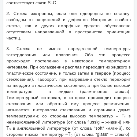
соответствует связи Si-O.
2. Стекла изотропны, если они однородны по составу,
свободны от напряжений и дефектов. Изотропия свойств
стекол, как и других аморфных средств, обусловлена
отсутствием направленной в пространстве ориентации
частиц.
3. Стекла не имеют определенной температуры
затвердевания или плавления. Оба эти процесса
происходят постепенно в некотором температурном
интервале. При охлаждении расплав переходит из жидкого в
пластическое состояние, и только затем в твердое (процесс
стеклования). Наоборот, при нагревании стекло переходит
из твердого в пластическое состояние, а при более высокой
температуре - в жидкое (размягчение стекла).
Температурный интервал, в котором происходит процесс
стеклования или обратный ему процесс размягчения,
называется интервалом стеклования и ограничен двумя
температурами: со стороны высоких температур – T
в
f
немецкоязычной литературе (от слова flussig – жидкий) или
T
в англоязычной литературе (от слова "soft" -мягкий), cо
s
стороны низких температур –T
(от слова "glass" – стекло).
g