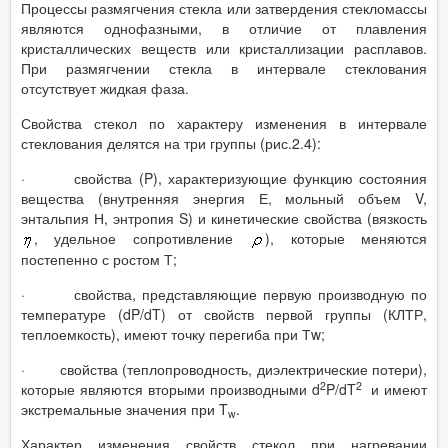
Процессы размягчения стекла или затвердения стекломассы
являются однофазными, в отличие от плавления
кристаллических веществ или кристаллизации расплавов.
При размягчении стекла в интервале стеклования
отсутствует жидкая фаза.
Свойства стекол по характеру изменения в интервале
стеклования делятся на три группы (рис.2.4):
· свойства (P), характеризующие функцию состояния
вещества (внутренняя энергия Е, мольный объем V,
энтальпия Н, энтропия S) и кинетические свойства (вязкость
, удельное сопротивление
), которые меняются
постепенно с ростом Т;
· свойства, представляющие первую производную по
температуре (dP/dT) от свойств первой группы (КЛТР,
теплоемкость), имеют точку перегиба при Тw;
· свойства (теплопроводность, диэлектрические потери),
2
2
которые являются вторыми производными d
P/dT
и имеют
экстремальные значения при T
.
w
Характер изменения свойств стекол при нагревании