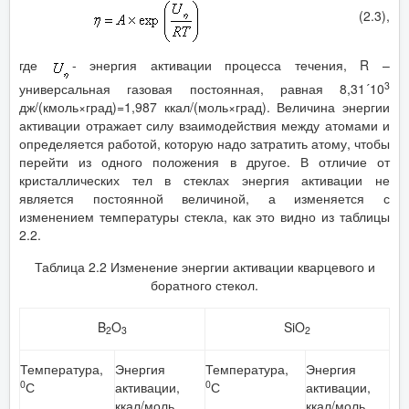
(2.3),
где
- энергия активации процесса течения, R –
3
универсальная газовая постоянная, равная 8,31´10
дж/(кмоль×град)=1,987 ккал/(моль×град). Величина энергии
активации отражает силу взаимодействия между атомами и
определяется работой, которую надо затратить атому, чтобы
перейти из одного положения в другое. В отличие от
кристаллических тел в стеклах энергия активации не
является постоянной величиной, а изменяется с
изменением температуры стекла, как это видно из таблицы
2.2.
Таблица 2.2 Изменение энергии активации кварцевого и
боратного стекол.
B
O
SiO
2
3
2
Температура,
Энергия
Температура,
Энергия
0
0
С
активации,
С
активации,
ккал/моль
ккал/моль