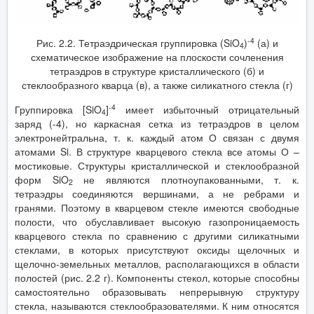
-4
Рис. 2.2. Тетраэдрическая группировка (SiO
)
(а) и
4
схематическое изображение на плоскости сочленения
тетраэдров в структуре кристаллического (б) и
стеклообразного кварца (в), а также силикатного стекла (г)
-4
Группировка [SiO
]
имеет избыточный отрицательный
4
заряд (-4), но каркасная сетка из тетраэдров в целом
электронейтральна, т. к. каждый атом О связан с двумя
атомами Si. В структуре кварцевого стекла все атомы О –
мостиковые. Структуры кристаллической и стеклообразной
форм SiO
не являются плотноупакованными, т. к.
2
тетраэдры соединяются вершинами, а не ребрами и
гранями. Поэтому в кварцевом стекле имеются свободные
полости, что обуславливает высокую газопроницаемость
кварцевого стекла по сравнению с другими силикатными
стеклами, в которых присутствуют оксиды щелочных и
щелочно-земельных металлов, располагающихся в области
полостей (рис. 2.2 г). Компоненты стекол, которые способны
самостоятельно образовывать непрерывную структуру
стекла, называются стеклообразователями. К ним относятся