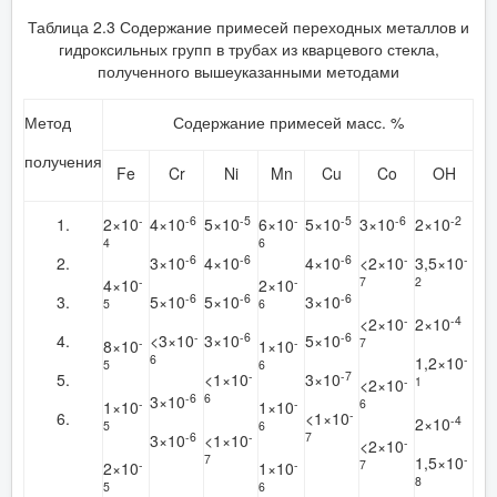
Таблица 2.3 Содержание примесей переходных металлов и
гидроксильных групп в трубах из кварцевого стекла,
полученного вышеуказанными методами
Метод
Содержание примесей масс. %
получения
Fe
Cr
Ni
Mn
Cu
Co
OH
-
-6
-5
-
-5
-6
-2
1.
2×10
4×10
5×10
6×10
5×10
3×10
2×10
4
6
-6
-6
-6
-
-
2.
3×10
4×10
4×10
<2×10
3,5×10
-
-
7
2
4×10
2×10
-6
-6
-6
3.
5×10
5×10
3×10
5
6
-
-4
<2×10
2×10
-
-6
-6
4.
<3×10
3×10
5×10
-
-
7
8×10
1×10
6
-
1,2×10
5
6
-
-7
5.
<1×10
3×10
-
1
<2×10
-6
6
3×10
-
-
6
1×10
1×10
-
6.
<1×10
-4
2×10
5
6
-6
-
7
3×10
<1×10
-
<2×10
7
-
1,5×10
-
-
7
2×10
1×10
8
5
6