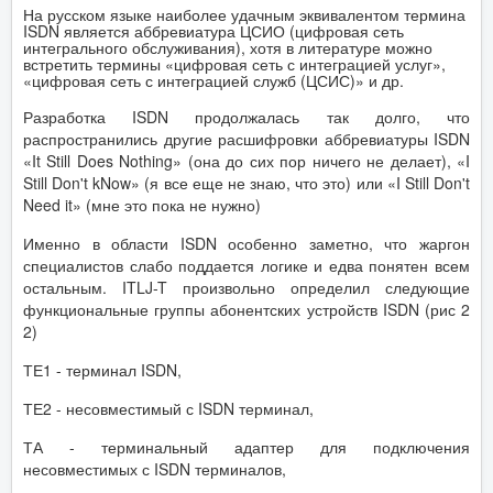
На русском языке наиболее удачным эквивалентом термина
ISDN является аббревиатура ЦСИО (цифровая сеть
интегрального обслуживания), хотя в литературе можно
встретить термины «цифровая сеть с интеграцией услуг»,
«цифровая сеть с интеграцией служб (ЦСИС)» и др.
Разработка ISDN продолжалась так долго, что
распространились другие расшифровки аббревиатуры ISDN
«It Still Does Nothing» (она до сих пор ничего не делает), «I
Still Don't kNow» (я все еще не знаю, что это) или «I Still Don't
Need it» (мне это пока не нужно)
Именно в области ISDN особенно заметно, что жаргон
специалистов слабо поддается логике и едва понятен всем
остальным. ITLJ-T произвольно определил следующие
функциональные группы абонентских устройств ISDN (рис 2
2)
ТЕ1 - терминал ISDN,
ТЕ2 - несовместимый с ISDN терминал,
ТА - терминальный адаптер для подключения
несовместимых с ISDN терминалов,