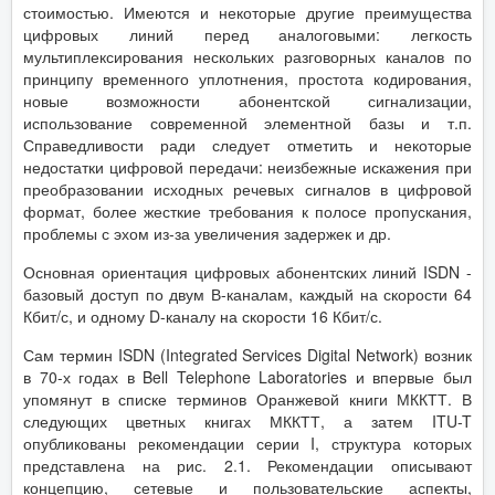
стоимостью. Имеются и некоторые другие преимущества
цифровых линий перед аналоговыми: легкость
мультиплексирования нескольких разговорных каналов по
принципу временного уплотнения, простота кодирования,
новые возможности абонентской сигнализации,
использование современной элементной базы и т.п.
Справедливости ради следует отметить и некоторые
недостатки цифровой передачи: неизбежные искажения при
преобразовании исходных речевых сигналов в цифровой
формат, более жесткие требования к полосе пропускания,
проблемы с эхом из-за увеличения задержек и др.
Основная ориентация цифровых абонентских линий ISDN -
базовый доступ по двум В-каналам, каждый на скорости 64
Кбит/с, и одному D-каналу на скорости 16 Кбит/с.
Сам термин ISDN (Integrated Services Digital Network) возник
в 70-х годах в Bell Telephone Laboratories и впервые был
упомянут в списке терминов Оранжевой книги МККТТ. В
следующих цветных книгах МККТТ, а затем ITU-T
опубликованы рекомендации серии I, структура которых
представлена на рис. 2.1. Рекомендации описывают
концепцию, сетевые и пользовательские аспекты,