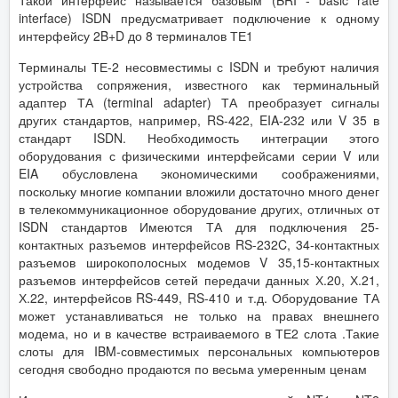
interface) ISDN предусматривает подключение к одному
интерфейсу 2B+D до 8 терминалов ТЕ1
Терминалы ТЕ-2 несовместимы с ISDN и требуют наличия
устройства сопряжения, известного как терминальный
адаптер ТА (terminal adapter) ТА преобразует сигналы
других стандартов, например, RS-422, EIA-232 или V 35 в
стандарт ISDN. Необходимость интеграции этого
оборудования с физическими интерфейсами серии V или
EIA обусловлена экономическими соображениями,
поскольку многие компании вложили достаточно много денег
в телекоммуникационное оборудование других, отличных от
ISDN стандартов Имеются ТА для подключения 25-
контактных разъемов интерфейсов RS-232C, 34-контактных
разъемов широкополосных модемов V 35,15-контактных
разъемов интерфейсов сетей передачи данных Х.20, Х.21,
Х.22, интерфейсов RS-449, RS-410 и т.д. Оборудование ТА
может устанавливаться не только на правах внешнего
модема, но и в качестве встраиваемого в ТЕ2 слота .Такие
слоты для IBM-совместимых персональных компьютеров
сегодня свободно продаются по весьма умеренным ценам