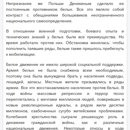
Непризнание же Польши Деникиным сделало ее
постоянным противником белых. Все это являло собой
контраст с обещаниями большевиков неограниченного
национального самоопределения.
В отношении военной подготовки, боевого опыта и
технических знаний у белых были все преимущества. Но
время работало против них. Обстановка менялась: чтобы
пополнить таявшие ряды, белым также пришлось прибегнуть
к мобилизации.
Белое движение не имело широкой социальной поддержки.
Армия белых не была снабжена всем необходимым,
поэтому она была вынуждена брать у населения подводы,
лошадей, запасы. Местные жители призывались в ряды
армии. Все это восстанавливало население против белых. В
ходе войны массовые репрессии и террор тесно
переплетались с мечтами миллионов людей, поверивших в
новые революционные идеалы, а рядом жили десятки
миллионов, озабоченных сугубо житейскими проблемами.
Колебания крестьянства сыграли решающую роль в
динамике гражданской войны, как и различные
национальные движения. Некоторые этносы в ходе