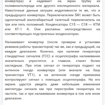
конвертера) и надевают на экран трубку из
поливинилхлорида или другого изоляционного материала.
Намоточные данные катушек индуктивности те же, что и
предыдущего конвертера. Переключателем SA1 может быть
одноплатный малогабаритный галетный переключатель на
три или пять положений. Конденсаторы С15 — С18 — КТМ
или КТ-1 А. Они распаяны непосредственно на
соответствующих подстроечных конденсаторах.
Налаживают конвертер (после проверки и установки
режимов работы транзисторов) так же, как и предыдущий, на
каждом диапазоне. Конечно, при наличии генератора
стандартных сигналов (ГСС) и осциллографа налаживание
значительно упростится, а главное, станет более
наглядным. При этом сигнал от генератора подают на
антенное гнездо конвертера (или вначале на базу
транзистора VT1), а на антенном гнезде приемника
контролируют сигнал с помощью осциллографа. На его
экране удастся увидеть даже небольшие изменения
амплитуды сигнала как при перестройке генератора по
частоте, так и при налаживании конвертера в том или ином
диапазоне.