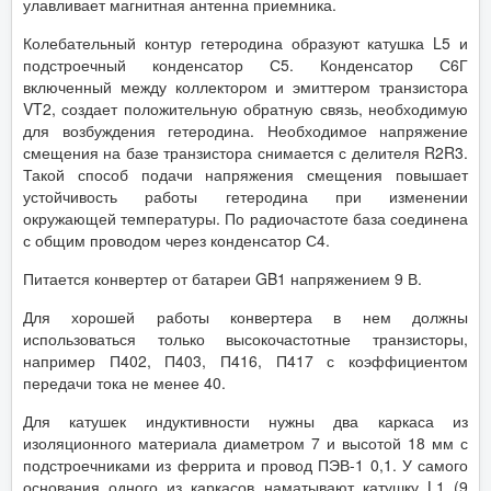
улавливает магнитная антенна приемника.
Колебательный контур гетеродина образуют катушка L5 и
подстроечный конденсатор С5. Конденсатор С6Г
включенный между коллектором и эмиттером транзистора
VT2, создает положительную обратную связь, необходимую
для возбуждения гетеродина. Необходимое напряжение
смещения на базе транзистора снимается с делителя R2R3.
Такой способ подачи напряжения смещения повышает
устойчивость работы гетеродина при изменении
окружающей температуры. По радиочастоте база соединена
с общим проводом через конденсатор С4.
Питается конвертер от батареи GB1 напряжением 9 В.
Для хорошей работы конвертера в нем должны
использоваться только высокочастотные транзисторы,
например П402, П403, П416, П417 с коэффициентом
передачи тока не менее 40.
Для катушек индуктивности нужны два каркаса из
изоляционного материала диаметром 7 и высотой 18 мм с
подстроечниками из феррита и провод ПЭВ-1 0,1. У самого
основания одного из каркасов наматывают катушку L1 (9