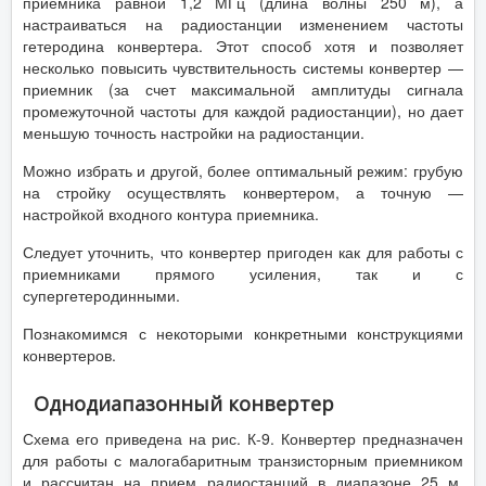
приемника равной 1,2 МГц (длина волны 250 м), а
настраиваться на радиостанции изменением частоты
гетеродина конвертера. Этот способ хотя и позволяет
несколько повысить чувствительность системы конвертер —
приемник (за счет максимальной амплитуды сигнала
промежуточной частоты для каждой радиостанции), но дает
меньшую точность настройки на радиостанции.
Можно избрать и другой, более оптимальный режим: грубую
на стройку осуществлять конвертером, а точную —
настройкой входного контура приемника.
Следует уточнить, что конвертер пригоден как для работы с
приемниками прямого усиления, так и с
супергетеродинными.
Познакомимся с некоторыми конкретными конструкциями
конвертеров.
Однодиапазонный конвертер
Схема его приведена на рис. К-9. Конвертер предназначен
для работы с малогабаритным транзисторным приемником
и рассчитан на прием радиостанций в диапазоне 25 м.