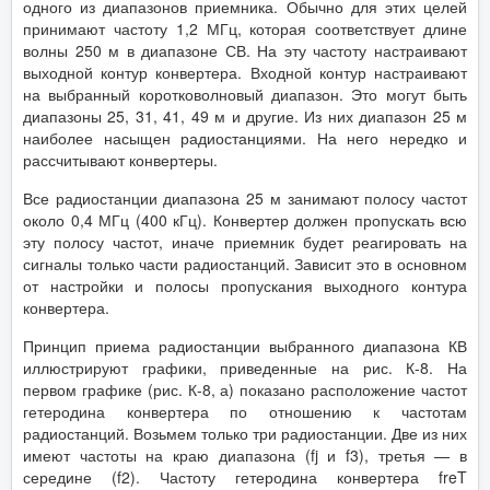
одного из диапазонов приемника. Обычно для этих целей
принимают частоту 1,2 МГц, которая соответствует длине
волны 250 м в диапазоне СВ. На эту частоту настраивают
выходной контур конвертера. Входной контур настраивают
на выбранный коротковолновый диапазон. Это могут быть
диапазоны 25, 31, 41, 49 м и другие. Из них диапазон 25 м
наиболее насыщен радиостанциями. На него нередко и
рассчитывают конвертеры.
Все радиостанции диапазона 25 м занимают полосу частот
около 0,4 МГц (400 кГц). Конвертер должен пропускать всю
эту полосу частот, иначе приемник будет реагировать на
сигналы только части радиостанций. Зависит это в основном
от настройки и полосы пропускания выходного контура
конвертера.
Принцип приема радиостанции выбранного диапазона КВ
иллюстрируют графики, приведенные на рис. К-8. На
первом графике (рис. К-8, а) показано расположение частот
гетеродина конвертера по отношению к частотам
радиостанций. Возьмем только три радиостанции. Две из них
имеют частоты на краю диапазона (fj и f3), третья — в
середине (f2). Частоту гетеродина конвертера freT