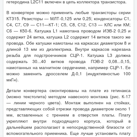
гетеродина L2C11 включен в цепь коллектора транзистора.
В конвертере можно применить любые транзисторы серии
КТ315. Резисторы — МЛТ-0,125 или 0,25; конденсаторы С1,
С4, С7, С9 — С11—КТ-1; С5, С8, С12, С13 — КЛС или КМ;
С6 — К50-6. Катушка L1 намотана проводом ИЭВ-2 0,25 и
содержит 24 витка, катушка L2 содержит 14 витков такого же
провода. Обе катушки намотаны на каркасах диаметром 8 и
длиной 13 мм из диэлектрика. Внутри каркасов нарезана
резьба для подстроечников СЦР-1. Катушка L3 должна
содержать 30...40 витков провода ПЭВ-2 0,08...0,15,
намотанных на магнитном сердечнике, например СЦР-1. Ее
можно заменить дросселем Д-0,1 (индуктивностью 100
мкГн).
Детали конвертера смонтированы на плате из гетинакса
(можно текстолита) методом навесного монтажа (рис. К-17
— линии черного цвета). Монтаж выполнен на стойках,
представляющих собой отрезки провода диаметром около 1
мм, вставленных с трением в отверстия платы. Плату
укрепляют внутри подходящего корпуса, который в
дальнейшем располагают в непосредственной близости от
вспомогательного приемника. Еще лучше установить плату