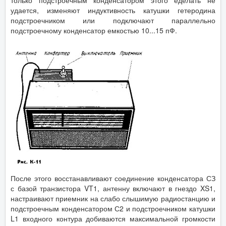
только подстроечным конденсатором этого еделать не
удается, изменяют индуктивность катушки гетеродина
подстроечником или подключают параллельно
подстроечному конденсатор емкостью 10...15 пФ.
После этого восстанавливают соединение конденсатора СЗ
с базой транзистора VT1, антенну включают в гнездо XS1,
настраивают приемник на слабо слышимую радиостанцию и
подстроечным конденсатором С2 и подстроечником катушки
L1 входного контура добиваются максимальной громкости