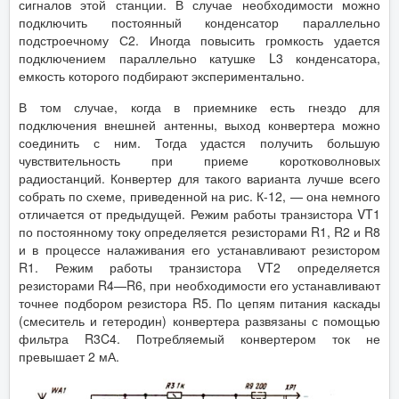
сигналов этой станции. В случае необходимости можно
подключить постоянный конденсатор параллельно
подстроечному С2. Иногда повысить громкость удается
подключением параллельно катушке L3 конденсатора,
емкость которого подбирают экспериментально.
В том случае, когда в приемнике есть гнездо для
подключения внешней антенны, выход конвертера можно
соединить с ним. Тогда удастся получить большую
чувствительность при приеме коротковолновых
радиостанций. Конвертер для такого варианта лучше всего
собрать по схеме, приведенной на рис. К-12, — она немного
отличается от предыдущей. Режим работы транзистора VT1
по постоянному току определяется резисторами R1, R2 и R8
и в процессе налаживания его устанавливают резистором
R1. Режим работы транзистора VT2 определяется
резисторами R4—R6, при необходимости его устанавливают
точнее подбором резистора R5. По цепям питания каскады
(смеситель и гетеродин) конвертера развязаны с помощью
фильтра R3C4. Потребляемый конвертером ток не
превышает 2 мА.