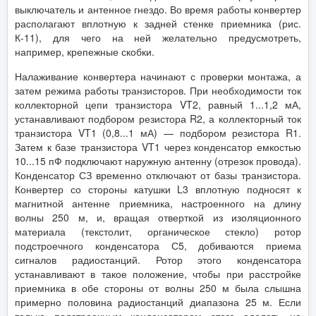
выключатель и антенное гнездо. Во время работы конвертер
располагают вплотную к задней стенке приемника (рис.
К-11), для чего на ней желательно предусмотреть,
например, крепежные скобки.
Налаживание конвертера начинают с проверки монтажа, а
затем режима работы транзисторов. При необходимости ток
коллекторной цепи транзистора VT2, равный 1...1,2 мА,
устанавливают подбором резистора R2, а коллекторный ток
транзистора VT1 (0,8...1 мА) — подбором резистора R1.
Затем к базе транзистора VT1 через конденсатор емкостью
10...15 пФ подключают наружную антенну (отрезок провода).
Конденсатор СЗ временно отключают от базы транзистора.
Конвертер со стороны катушки L3 вплотную подносят к
магнитной антенне приемника, настроенного на длину
волны 250 м, и, вращая отверткой из изоляционного
материала (текстолит, органическое стекло) ротор
подстроечного конденсатора С5, добиваются приема
сигналов радиостанций. Ротор этого конденсатора
устанавливают в такое положение, чтобы при расстройке
приемника в обе стороны от волны 250 м была слышна
примерно половина радиостанций диапазона 25 м. Если