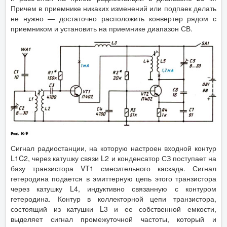
Причем в приемнике никаких изменений или подпаек делать
не нужно — достаточно расположить конвертер рядом с
приемником и установить на приемнике диапазон СВ.
Сигнал радиостанции, на которую настроен входной контур
L1C2, через катушку связи L2 и конденсатор СЗ поступает на
базу транзистора VT1 смесительного каскада. Сигнал
гетеродина подается в эмиттерную цепь этого транзистора
через катушку L4, индуктивно связанную с контуром
гетеродина. Контур в коллекторной цепи транзистора,
состоящий из катушки L3 и ее собственной емкости,
выделяет сигнал промежуточной частоты, который и