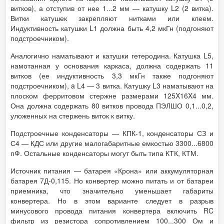
витков), а отступив от нее 1...2 мм — катушку L2 (2 витка).
Витки катушек закрепляют нитками или клеем.
Индуктивность катушки L1 должна быть 4,2 мкГн (подгоняют
подстроечником).
Аналогично наматывают и катушки гетеродина. Катушка L5,
намотанная у основания каркаса, должна содержать 11
витков (ее индуктивность 3,3 мкГн также подгоняют
подстроечником), a L4 — 3 витка. Катушку L3 наматывают на
плоском ферритовом стержне размерами 125X16X4 мм.
Она должна содержать 80 витков провода ПЭЛШО 0,1...0,2,
уложенных на стержень виток к витку.
Подстроечные конденсаторы — КПК-1, конденсаторы СЗ и
С4 — КДС или другие малогабаритные емкостью 3300...6800
пФ. Остальные конденсаторы могут быть типа КТК, КТМ.
Источник питания — батарея «Крона» или аккумуляторная
батарея 7Д-0,115. Но конвертер можно питать и от батареи
приемника, что значительно уменьшает габариты
конвертера. Но в этом варианте следует в разрыв
минусового провода питания конвертера включить RC
фильтр из резистора сопротивлением 100...300 Ом и