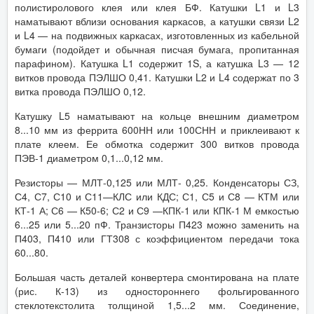
полистиролового клея или клея БФ. Катушки L1 и L3
наматывают вблизи основания каркасов, а катушки связи L2
и L4 — на подвижных каркасах, изготовленных из кабельной
бумаги (подойдет и обычная писчая бумага, пропитанная
парафином). Катушка L1 содержит 1S, а катушка L3 — 12
витков провода ПЭЛШО 0,41. Катушки L2 и L4 содержат по 3
витка провода ПЭЛШО 0,12.
Катушку L5 наматывают на кольце внешним диаметром
8...10 мм из феррита 600НН или 100СНН и приклеивают к
плате клеем. Ее обмотка содержит 300 витков провода
ПЭВ-1 диаметром 0,1...0,12 мм.
Резисторы — МЛТ-0,125 или МЛТ- 0,25. Конденсаторы СЗ,
С4, С7, С10 и С11—КЛС или КДС; С1, С5 и С8 — КТМ или
КТ-1 А; С6 — К50-6; С2 и С9 —КПК-1 или КПК-1 М емкостью
6...25 или 5...20 пФ. Транзисторы П423 можно заменить на
П403, П410 или ГТ308 с коэффициентом передачи тока
60...80.
Большая часть деталей конвертера смонтирована на плате
(рис. К-13) из одностороннего фольгированного
стеклотекстолита толщиной 1,5...2 мм. Соединение,