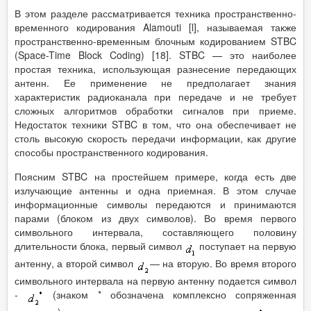
В этом разделе рассматривается техника пространственно-
временного кодирования Alamouti [l], называемая также
пространственно-временным блочным кодированием STBC
(Space-Time Block Coding) [18]. STBC — это наиболее
простая техника, использующая разнесение передающих
антенн. Ее применение не предполагает знания
характеристик радиоканала при передаче и не требует
сложных алгоритмов обработки сигналов при приеме.
Недостаток техники STBC в том, что она обеспечивает не
столь высокую скорость передачи информации, как другие
способы пространственного кодирования.
Поясним STBC на простейшем примере, когда есть две
излучающие антенны и одна приемная. В этом случае
информационные символы передаются и принимаются
парами (блоком из двух символов). Во время первого
символьного интервала, составляющего половину
длительности блока, первый символ
поступает на первую
антенну, а второй символ
— на вторую. Во время второго
символьного интервала на первую антенну подается символ
-
(знаком * обозначена комплексно сопряженная