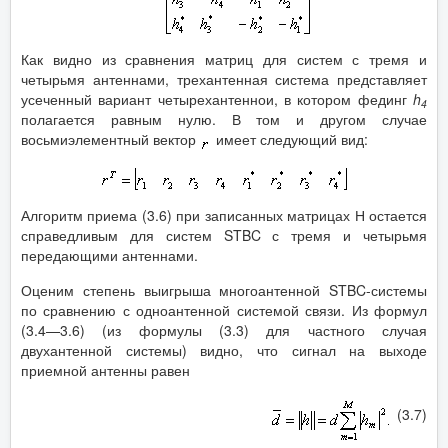
Как видно из сравнения матриц для систем с тремя и
четырьмя антеннами, трехантенная система представляет
усеченный вариант четырехантеннои, в котором фединг
h
4
полагается равным нулю. В том и другом случае
восьмиэлементный вектор
имеет следующий вид:
Алгоритм приема (3.6) при записанных матрицах Н остается
справедливым для систем STBC с тремя и четырьмя
передающими антеннами.
Оценим степень выигрыша многоантенной STBC-системы
по сравнению с одноантенной системой связи. Из формул
(3.4—3.6) (из формулы (3.3) для частного случая
двухантенной системы) видно, что сигнал на выходе
приемной антенны равен
(3.7)