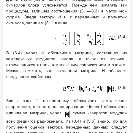
символов блока усложняется. Прежде чем излагать эти
процедуры, запишем соотношения (3.1—3.3) в матричной
форме. Введя векторы
d
и
г
переданных и принятых
сигналов, запишем (3.1) в виде
(3.4)
В (3.4) через
Н
обозначена матрица, состоящая из
комплексных федингов канала, а также из величин,
отличающихся от них комплексным сопряжением и знаком.
Можно заметить, что введенная матрица Н обладает
следующим свойством:
(3.5)
Здесь знак * по-прежнему обозначает комплексное
сопряжение, а знак транспонирование. Через I обозначена
единичная матрица, через
сумма квадратов модулей
всех федингов радиоканала. Из (3.4) и (3.5) видно, что для
получения оценки вектора переданных данных следует
умножить матрицу
на вектор
принятых в блоке