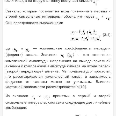
величина), а на вторую антенну поступает символ
.
Сигналы, которые поступят на вход приемника в первый и
второй символьные интервалы, обозначим через
и
.
Они определяются выражениями
(3.1)
где
и
— комплексные коэффициенты передачи
(фединги) канала. Значение
(
)
— это отношение
комплексной амплитуды напряжения на выходе приемной
антенны к комплексной амплитуде сигнала на входе первой
(второй) передающей антенны. Мы полагаем для простоты,
что рассматривается узкополосный канал, и зависимость
федингов от частоты можно не учитывать. Влияние
частотной зависимости рассматривается в [10].
Из сигналов
и
, принятых в первый и второй
символьные интервалы, составим следующие две линейные
комбинации: