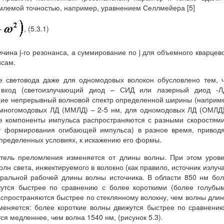
млемой точностью, например, уравнением Селлмейера [5]
, (5.3.1)
чина j-го резонанса, а суммирование по j для объемного кварцев
нсам.
е световода даже для одномодовых волокон обусловлено тем, 
й вход (светоизлучающий диод – СИД или лазерный диод -ЛД
ие непрерывный волновой спектр определенной ширины (наприм
 многомодовых ЛД (ММЛД) – 2-5 нм, для одномодовых ЛД (ОМЛД
ые компоненты импульса распространяются с разными скоростям
у формирования огибающей импульса) в разное время, привод
пределенных условиях, к искажению его формы.
затель преломления изменяется от длины волны. При этом уров
олн света, инжектируемого в волокно (как правило, источник излуч
нтральной рабочей длины волны источника. В области 850 нм бо
утся быстрее по сравнению с более короткими (более голубы
спространяются быстрее по стеклянному волокну, чем волны дли
меняется: более короткие волны движутся быстрее по сравнени
я медленнее, чем волна 1540 нм, (рисунок 5.3).