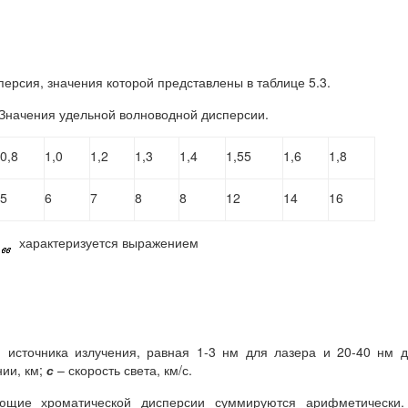
персия, значения которой представлены в таблице 5.3.
 Значения удельной волноводной дисперсии.
0,8
1,0
1,2
1,3
1,4
1,55
1,6
1,8
5
6
7
8
8
12
14
16
характеризуется выражением
источника излучения, равная 1-3 нм для лазера и 20-40 нм 
ии, км;
с
– скорость света, км/с.
ющие хроматической дисперсии суммируются арифметически.