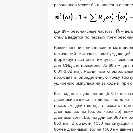
резонансов может быть описано с прие
где
w
– резонансные частоты,
R
– вели
j
j
стекла ведется по первым трем резона
Возникновение дисперсии в материал
оптический источник, возбуждающи
формирует световые импульсы, имеющ
для СИД это примерно 35-60 нм, для
0,01-0,02 нм). Различные спектральн
приходят в определенную точку (фаз
уширению импульса на выходе и, при о
Как видно из уравнения (5.3.1) пока
дисперсии зависит от диапазона длин в
несколько длин волн), а также от це
длинные волны (более красные) движ
длинами волн. Волны длиной 860 нм ра
850 нм. В области 1550 нм ситуация 
более длинными; волна 1560 нм движетс