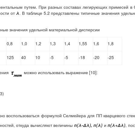
ментальным путем. При разных составах легирующих примесей в
ости от
λ
. В таблице 5.2 представлены типичные значения удель
чные значения удельной материальной дисперсии
0,8
1,0
1,2
1,3
1,4
1,55
1,6
1,8
125
40
10
-5
-5
-18
-20
-25
ления
можно использовать выражение [10]:
.3)
о воспользоваться формулой Селмейера для ПП кварцевого сте
зностей, откуда вычисляют величины
n(λ-Δλ),
n(λ)
и
n(λ+Δλ)
, по