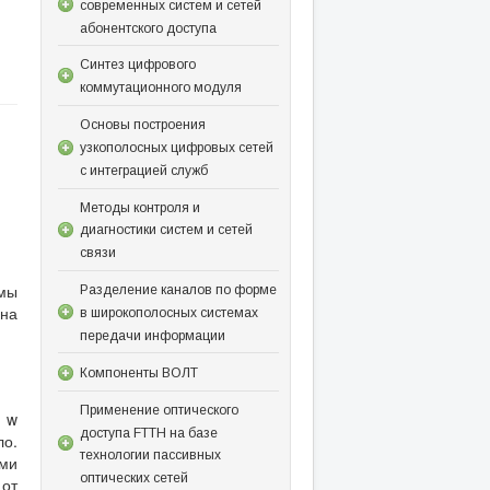
современных систем и сетей
абонентского доступа
Синтез цифрового
коммутационного модуля
Основы построения
узкополосных цифровых сетей
с интеграцией служб
Методы контроля и
диагностики систем и сетей
связи
мы
Разделение каналов по форме
на
в широкополосных системах
передачи информации
Компоненты ВОЛТ
Применение оптического
ы w
доступа FTTH на базе
ло.
технологии пассивных
ми
оптических сетей
 от