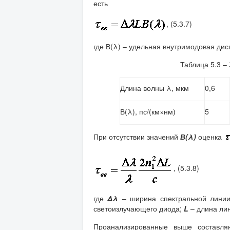
есть
, (5.3.7)
где В(λ) – удельная внутримодовая дис
Таблица 5.3 –
Длина волны λ, мкм
0,6
В(λ), пс/(км×нм)
5
При отсутствии значений
В(λ)
оценка
, (5.3.8)
где
Δλ
– ширина спектральной линии 
светоизлучающего диода;
L
– длина лин
Проанализированные выше составля