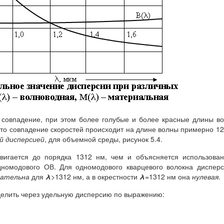
т совпадение, при этом более голубые и более красные длины в
 Это совпадение скоростей происходит на длине волны примерно 1
ой дисперсией
, для объемной среды, рисунок 5.4.
вигается до порядка 1312 нм, чем и объясняется использова
дномодового ОВ. Для одномодового кварцевого волокна диспер
ательна
для
λ
>1312 нм, а в окрестности
λ
=1312 нм она
нулевая
.
елить через удельную дисперсию по выражению: