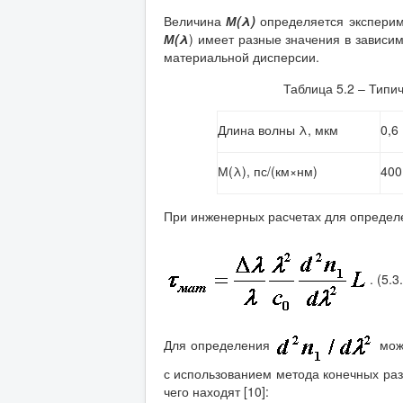
Величина
М(λ)
определяется экспери
М(λ
) имеет разные значения в зависим
материальной дисперсии.
Таблица 5.2 – Типи
Длина волны λ, мкм
0,6
М(λ), пс/(км×нм)
400
При инженерных расчетах для опреде
. (5.3
Для определения
можн
с использованием метода конечных ра
чего находят [10]: