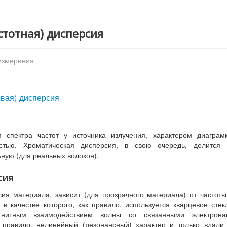
стотная) дисперсия
 измерения
овая) дисперсия
 спектра частот у источника излучения, характером диаграм
остью. Хроматическая дисперсия, в свою очередь, делится 
ную (для реальных волокон).
сия
ия материала, зависит (для прозрачного материала) от частот
в качестве которого, как правило, используется кварцевое стек
агнитным взаимодействием волны со связанными электрона
к правило, нелинейный (резонансный) характер и только вдали