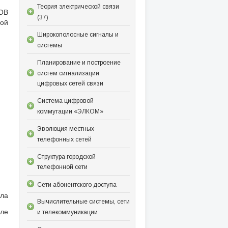
Теория электрической связи
 ОВ
(37)
ной
Широкополосные сигналы и
системы
Планирование и построение
систем сигнализации
цифровых сетей связи
Система цифровой
коммутации «ЭЛКОМ»
Эволюция местных
телефонных сетей
Структура городской
телефонной сети
Сети абонентского доступа
кла
Вычислительные системы, сети
сле
и телекоммуникации