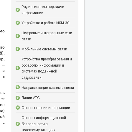
Радиосистемы передачи
информации
Устройство и работа ИКМ-30
ого
Цифровые интегральные сети
связи
что
Мобильные системы связи
),
ер,
Устройства преобразования и
) –
обработки информации в
и и
системах подвижной
я к
радиосвязи
Направляющие системы связи
ень
ает
Линии АТС
лее
Основы теории информации
ми)
ной
Основы информационной
ю с
безопасности в
телекоммуникациях