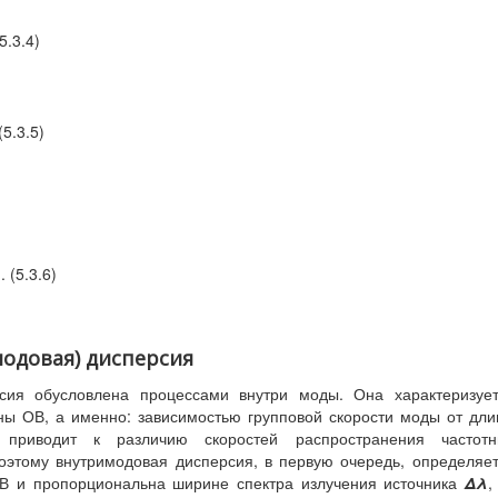
(5.3.4)
 (5.3.5)
. (5.3.6)
модовая) дисперсия
рсия обусловлена процессами внутри моды. Она характеризуе
ы ОВ, а именно: зависимостью групповой скорости моды от дл
 приводит к различию скоростей распространения частотн
оэтому внутримодовая дисперсия, в первую очередь, определяе
В и пропорциональна ширине спектра излучения источника
Δλ
,