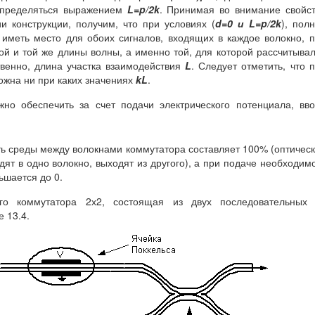
определяться выражением
L=
p/2
k
. Принимая во внимание свойс
и конструкции, получим, что при условиях (
d=0 и
L=
p/2
k
), пол
 иметь место для обоих сигналов, входящих в каждое волокно, 
ой и той же длины волны, а именно той, для которой рассчитыва
ственно, длина участка взаимодействия
L
. Следует отметить, что 
жна ни при каких значениях
kL
.
жно обеспечить за счет подачи электрического потенциала, вв
ь среды между волокнами коммутатора составляет 100% (оптичес
ят в одно волокно, выходят из другого), а при подаче необходим
ьшается до 0.
кого коммутатора 2х2, состоящая из двух последовательны
 13.4.