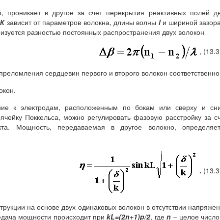
о, проникает в другое за счет перекрытия реактивных полей д
и
К
зависит от параметров волокна, длины волны
l
и шириной зазор
изуется разностью постоянных распространения двух волокон
, (13.3
реломления сердцевин первого и второго волокон соответственно
окон.
ние к электродам, расположенным по бокам или сверху и сни
ячейку Поккельса, можно регулировать фазовую расстройку за с
кта. Мощность, передаваемая в другое волокно, определяет
.
(13.3
трукции на основе двух одинаковых волокон в отсутствии напряже
едача мощности происходит при
kL=(2
n+1)
p/2
, где
n
– целое число