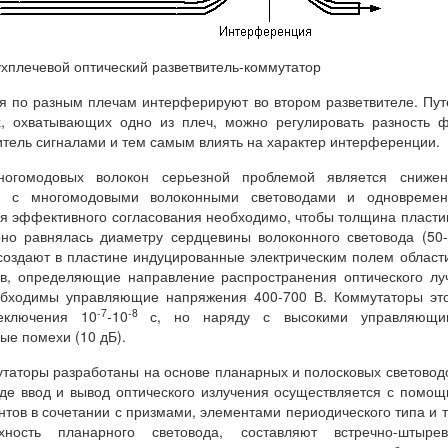
ухплечевой оптический разветвитель-коммутатор
я по разным плечам интерферируют во втором разветвителе. Пу
, охватывающих одно из плеч, можно регулировать разность 
тель сигналами и тем самым влиять на характер интерференции.
огомодовых волокон серьезной проблемой является снижен
ии с многомодовыми волоконными световодами и одновремен
я эффективного согласования необходимо, чтобы толщина пласт
рно равнялась диаметру сердцевины волоконного световода (50
оздают в пластине индуцированные электрическим полем област
ов, определяющие направление распространения оптического лу
обходимы управляющие напряжения 400-700 В. Коммутаторы эт
-7
-8
еключения 10
-10
с, но наряду с высокими управляющи
ые помехи (10 дБ).
таторы разработаны на основе планарных и полосковых световод
де ввод и вывод оптического излучения осуществляется с помо
в в сочетании с призмами, элементами периодического типа и т
ность планарного световода, составляют встречно-штырев