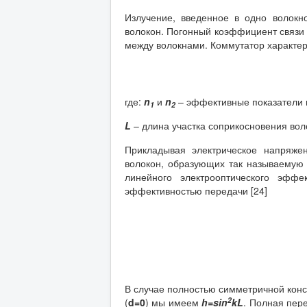
Излучение, введенное в одно волокн
волокон. Погонный коэффициент связ
между волокнами. Коммутатор характер
где:
n
и
n
– эффективные показатели п
1
2
L
– длина участка соприкосновения вол
Прикладывая электрическое напряже
волокон, образующих так называемую 
линейного электрооптического эффе
эффективностью передачи [24]
В случае полностью симметричной конс
2
(
d=0
) мы имеем
h=
sin
kL
. Полная пер