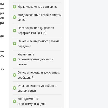
тва
Мультисервисные сети связи
ная
при
Моделирование сетей и систем
лся
связи
при
Плезиохронная цифровая
иерархия PDH (ПЦИ)
одя
Основы асинхронного режима
передачи
кие
Управление
ого
телекоммуникационными
сетями
х
Х
-
Основы передачи дискретных
сообщений
Электропитание устройств и
систем связи
Менеджмент в
телекоммуникациях