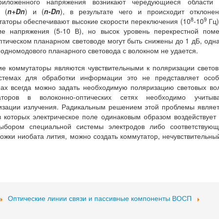
риложенного напряжения возникают чередующиеся области 
 (
n+
D
n
) и (
n-
D
n
), в результате чего и происходит отклоне
8
9
таторы обеспечивают высокие скорости переключения (10
-10
Гц)
е напряжения (5-10 В), но высок уровень перекрестной поме
оптическом планарном световоде могут быть снижены до 1 дБ, одн
одномодового планарного световода с волокном не удается.
ие коммутаторы являются чувствительными к поляризации свето
истемах для обработки информации это не представляет особ
кнах всегда можно задать необходимую поляризацию световых во
торов в волоконно-оптических сетях необходимо учитыва
ризации излучения. Радикальным решением этой проблемы являе
в которых электрическое поле одинаковым образом воздействует
ыбором специальной системы электродов либо соответствующ
жки ниобата лития, можно создать коммутатор, нечувствительны
Оптические линии связи и пассивные компоненты ВОСП