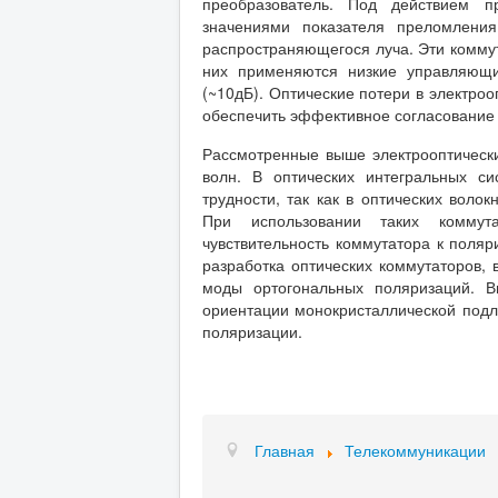
преобразователь. Под действием п
значениями показателя преломления
распространяющегося луча. Эти комму
них применяются низкие управляющи
(~10дБ). Оптические потери в электро
обеспечить эффективное согласование 
Рассмотренные выше электрооптическ
волн. В оптических интегральных с
трудности, так как в оптических воло
При использовании таких коммута
чувствительность коммутатора к поля
разработка оптических коммутаторов, 
моды ортогональных поляризаций. В
ориентации монокристаллической подло
поляризации.
Главная
Телекоммуникации