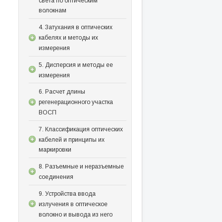
света по оптическим
волокнам
4. Затухания в оптических
кабелях и методы их
измерения
5. Дисперсия и методы ее
измерения
6. Расчет длины
регенерационного участка
ВОСП
7. Классификация оптических
кабелей и принципы их
маркировки
8. Разъемные и неразъемные
соединения
9. Устройства ввода
излучения в оптическое
волокно и вывода из него