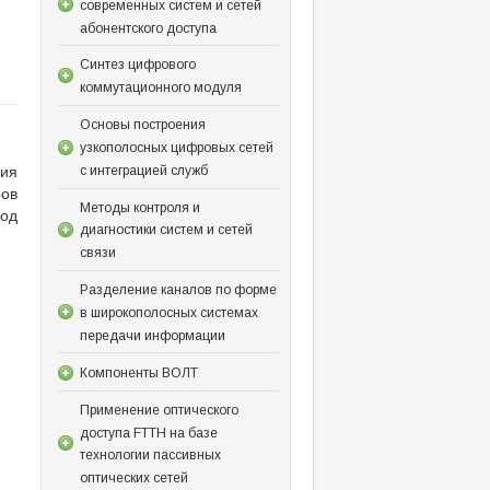
современных систем и сетей
абонентского доступа
Синтез цифрового
коммутационного модуля
Основы построения
узкополосных цифровых сетей
ция
с интеграцией служб
ров
Методы контроля и
под
диагностики систем и сетей
связи
Разделение каналов по форме
в широкополосных системах
передачи информации
Компоненты ВОЛТ
Применение оптического
доступа FTTH на базе
технологии пассивных
оптических сетей