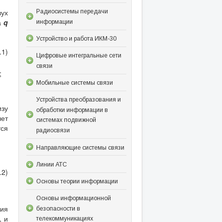
вух
Радиосистемы передачи
а
q
информации
Устройство и работа ИКМ-30
.1)
Цифровые интегральные сети
связи
;
Мобильные системы связи
Устройства преобразования и
зу
обработки информации в
чет
системах подвижной
ся
радиосвязи
Направляющие системы связи
Линии АТС
.2)
Основы теории информации
Основы информационной
ния
безопасности в
, и
телекоммуникациях