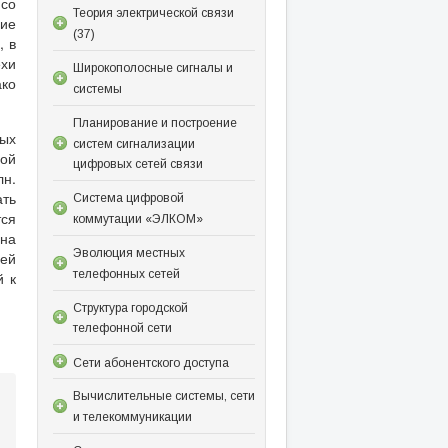
со
Теория электрической связи
ние
(37)
, в
хи
Широкополосные сигналы и
ако
системы
Планирование и построение
вых
систем сигнализации
ой
цифровых сетей связи
лн.
ть
Система цифровой
тся
коммутации «ЭЛКОМ»
 на
Эволюция местных
ей
телефонных сетей
й к
Структура городской
телефонной сети
Сети абонентского доступа
Вычислительные системы, сети
и телекоммуникации