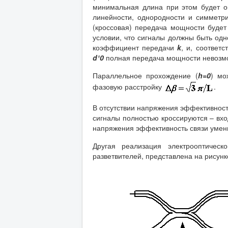
минимальная длина при этом будет 
линейности, однородности и симметри
(кроссовая) передача мощности будет
условии, что сигналы должны быть одн
коэффициент передачи
k
, и, соответ
d
¹0
полная передача мощности невозмо
Параллельное прохождение (
h=0
) мо
фазовую расстройку
.
В отсутствии напряжения эффективност
сигналы полностью кроссируются – вход
напряжения эффективность связи умен
Другая реализация электрооптичес
разветвителей, представлена на рисунке