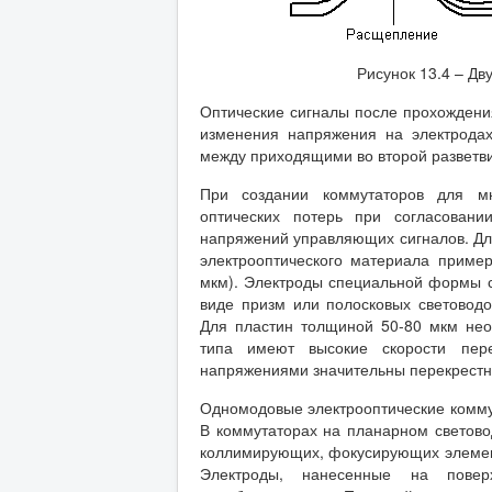
Рисунок 13.4 – Дв
Оптические сигналы после прохождени
изменения напряжения на электродах
между приходящими во второй разветви
При создании коммутаторов для мн
оптических потерь при согласован
напряжений управляющих сигналов. Дл
электрооптического материала приме
мкм). Электроды специальной формы с
виде призм или полосковых световод
Для пластин толщиной 50-80 мкм не
типа имеют высокие скорости пер
напряжениями значительны перекрестн
Одномодовые электрооптические комму
В коммутаторах на планарном светово
коллимирующих, фокусирующих элементо
Электроды, нанесенные на поверх