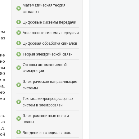
Математическая теория
сигналов
Цифровые системы передачи
тем
Аналоговые системы передачи
фаз
Цифровая обработка сигналов
ие
Теория электрической связи
но
Основы автоматической
ины
коммутации
-80
и в
Электрические направляющие
ча.
системы
ого
ми
Техника микропроцессорных
систем в электросвязи
ов.
Электромагнитные поля и
щью
волны
.д.
Введение в специальность
ой