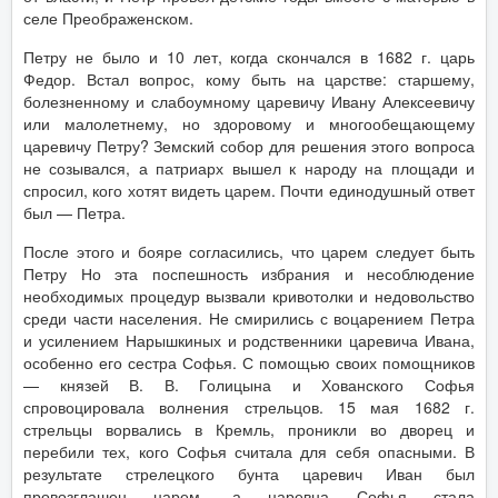
селе Преображенском.
Петру не было и 10 лет, когда скончался в 1682 г. царь
Федор. Встал вопрос, кому быть на царстве: старшему,
болезненному и слабоумному царевичу Ивану Алексеевичу
или малолетнему, но здоровому и многообещающему
царевичу Петру? Земский собор для решения этого вопроса
не созывался, а патриарх вышел к народу на площади и
спросил, кого хотят видеть царем. Почти единодушный ответ
был — Петра.
После этого и бояре согласились, что царем следует быть
Петру Но эта поспешность избрания и несоблюдение
необходимых процедур вызвали кривотолки и недовольство
среди части населения. Не смирились с воцарением Петра
и усилением Нарышкиных и родственники царевича Ивана,
особенно его сестра Софья. С помощью своих помощников
— князей В. В. Голицына и Хованского Софья
спровоцировала волнения стрельцов. 15 мая 1682 г.
стрельцы ворвались в Кремль, проникли во дворец и
перебили тех, кого Софья считала для себя опасными. В
результате стрелецкого бунта царевич Иван был
провозглашен царем, а царевна Софья стала