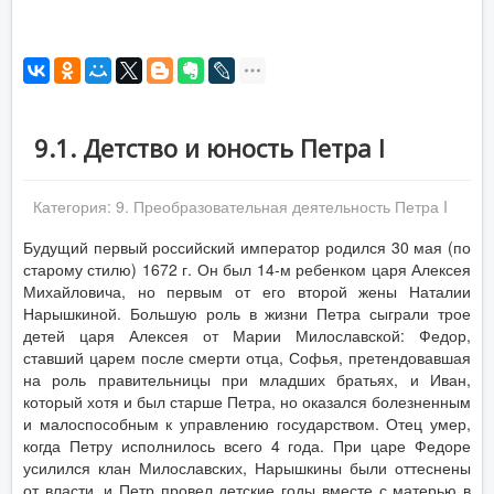
9.1. Детство и юность Петра I
Категория:
9. Преобразовательная деятельность Петра I
Будущий первый российский император родился 30 мая (по
старому стилю) 1672 г. Он был 14-м ребенком царя Алексея
Михайловича, но первым от его второй жены Наталии
Нарышкиной. Большую роль в жизни Петра сыграли трое
детей царя Алексея от Марии Милославской: Федор,
ставший царем после смерти отца, Софья, претендовавшая
на роль правительницы при младших братьях, и Иван,
который хотя и был старше Петра, но оказался болезненным
и малоспособным к управлению государством. Отец умер,
когда Петру исполнилось всего 4 года. При царе Федоре
усилился клан Милославских, Нарышкины были оттеснены
от власти, и Петр провел детские годы вместе с матерью в