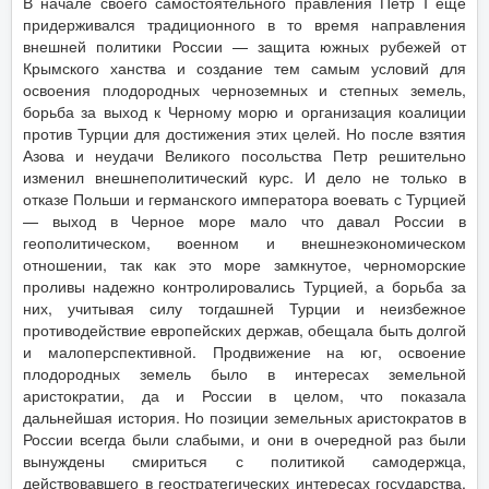
В начале своего самостоятельного правления Петр I еще
придерживался традиционного в то время направления
внешней политики России — защита южных рубежей от
Крымского ханства и создание тем самым условий для
освоения плодородных черноземных и степных земель,
борьба за выход к Черному морю и организация коалиции
против Турции для достижения этих целей. Но после взятия
Азова и неудачи Великого посольства Петр решительно
изменил внешнеполитический курс. И дело не только в
отказе Польши и германского императора воевать с Турцией
— выход в Черное море мало что давал России в
геополитическом, военном и внешнеэкономическом
отношении, так как это море замкнутое, черноморские
проливы надежно контролировались Турцией, а борьба за
них, учитывая силу тогдашней Турции и неизбежное
противодействие европейских держав, обещала быть долгой
и малоперспективной. Продвижение на юг, освоение
плодородных земель было в интересах земельной
аристократии, да и России в целом, что показала
дальнейшая история. Но позиции земельных аристократов в
России всегда были слабыми, и они в очередной раз были
вынуждены смириться с политикой самодержца,
действовавшего в геостратегических интересах государства,