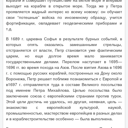
корабли и совершает путешествие на Белое море и впервые
выходит на корабле в открытое море. Тогда же у Петра
проявляется жадный интерес ко всему новому: он обучает
свои “потешные” войска по иноземному образцу, учится
фортификации, овладевает геодезическими приборами и
т.д.
В 1689 г. царевна Софья в результате бурных событий, в
которых опять оказались замешанными стрельцы,
отстраняется от власти, Петр становится уже фактическим
царем, но еще долгое время мало занимается
государственными делами. Перелом наступает в 1695—
1696 гг. во время похода на Азов. После взятия Азова в 1696
г. с помощью русских кораблей, построенных на Дону около
Воронежа, Петр решает поближе познакомиться с Европой и
в1697 г. отправляется туда в составе Великого посольства
под именем Петра Михайлова. Целью посольства было
заключение союза с европейскими странами против турок.
Этой цели достичь не удалось, но другая, неявная, цель —
знакомство с европейской культурой, наукой,
промышленностью, мастерством европейцев в разных делах
и в кораблестроительстве особенно — была выполнена.