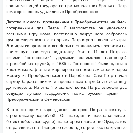
правительницей государства при малолетних братьях. Петр
с матерью вновь удалились в Преображенское.
Детство и юность, проведенные в Преображенском, не были
потерянными для Петра. С малолетства он увлекался
военными игрушками, постепенно вокруг него собралась
группа сверстников, с которыми Петр играл в военные игры.
Эти игры со временем все больше становились похожими на
настоящую воинскую подготовку. Уже в 11 лет Петр со
своими “потешными” друзьями занимался настоящей
стрельбой из орудий, в 1685 г. “потешные” были одеты в
иноземные кафтаны и маршировали полковым строем через
Москву из Преображенского в Воробьеве. Сам Петр начал
службу барабанщиком и прошел всю служебную лестницу
до генерала. Из этих “потешных” войск Петра выросли два
будущих лучших гвардейских полка русской армии —
Преображенский и Семеновский.
В это же время зарождается интерес Петра к флоту и
строительству кораблей. Он находит и восстанавливает
ботик (небольшое судно), на котором плавает по Яузе, затем
отправляется на Плещееве озеро, где строит более крупные