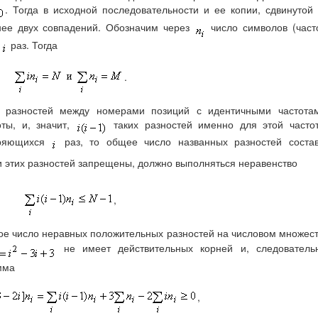
. Тогда в исходной последовательности и ее копии, сдвинутой
нее двух совпадений. Обозначим через
число символов (част
я
раз. Тогда
.
 разностей между номерами позиций с идентичными частотам
ты, и, значит,
таких разностей именно для этой часто
оряющихся
раз, то общее число названных разностей состав
еди этих разностей запрещены, должно выполняться неравенство
,
ное число неравных положительных разностей на числовом множес
не имеет действительных корней и, следовательн
мма
,