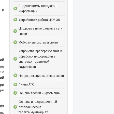
Радиосистемы передачи
и
информации
Устройство и работа ИКМ-30
Цифровые интегральные сети
связи
Мобильные системы связи
Устройства преобразования и
обработки информации в
ий
системах подвижной
ее
радиосвязи
 с
Направляющие системы связи
ний
ри
Линии АТС
ри
Основы теории информации
Основы информационной
ния
безопасности в
но,
телекоммуникациях