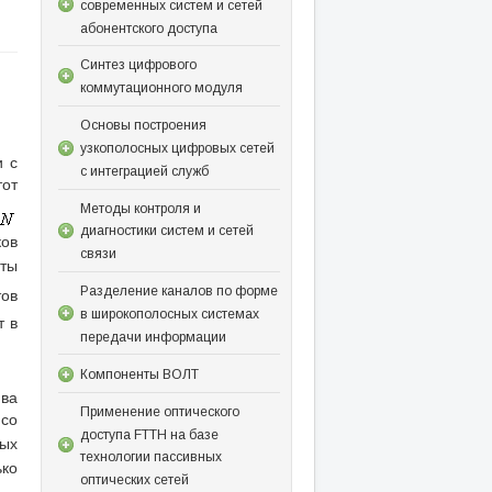
современных систем и сетей
абонентского доступа
Синтез цифрового
коммутационного модуля
Основы построения
узкополосных цифровых сетей
и с
с интеграцией служб
тот
Методы контроля и
диагностики систем и сетей
ов
связи
ты
Разделение каналов по форме
тов
в широкополосных системах
т в
передачи информации
Компоненты ВОЛТ
ива
Применение оптического
 со
доступа FTTH на базе
ных
технологии пассивных
ько
оптических сетей