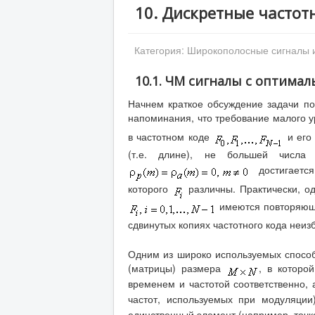
10. Дискретные часто
Категория:
Широкополосные сигналы 
10.1. ЧМ сигналы с оптима
Начнем краткое обсуждение задачи п
напоминания, что требование малого 
в частотном коде
и его
(т.е. длине), не большей числа
достигается
которого
различны. Практически, од
имеются повторяющие
сдвинутых копиях частотного кода неизб
Одним из широко используемых спосо
(матрицы) размера
, в которо
временем и частотой соответственно,
частот, используемых при модуляци
единственный элемент (например, точк