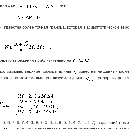
ений дает
, или
.
. Известна более точная граница, которая в асимптотической вер
,
ующего выражения приблизительно на
.
 достижимые, верхние границы длины
известны на данный мом
 диапазона максимально реализуемая длина
радарных решет
, 6, 7, 8, 7, 4, 3, 9, 9, 5, 8, 2, 6, 5, 1, 4, 2, 1, 3, 7}, задающий ном
ма
или, что эквивалентно, номера помеченных строк в каж