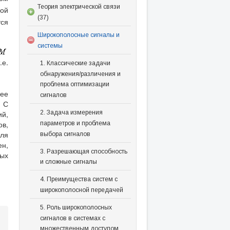
Теория электрической связи
ой
(37)
тся
Широкополосные сигналы и
системы
.е.
1. Классические задачи
обнаружения/различения и
проблема оптимизации
ее
сигналов
. С
2. Задача измерения
ий,
ов,
параметров и проблема
для
выбора сигналов
ен,
3. Разрешающая способность
ых
и сложные сигналы
4. Преимущества систем с
широкополосной передачей
5. Роль широкополосных
сигналов в системах с
множественным доступом