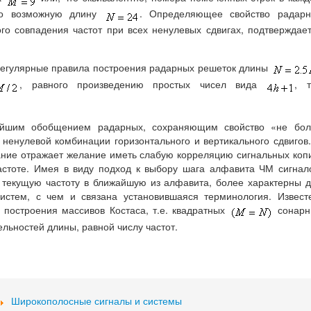
но возможную длину
. Определяющее свойство радарн
ого совпадения частот при всех ненулевых сдвигах, подтверждае
 регулярные правила построения радарных решеток длины
, равного произведению простых чисел вида
, т
йшим обобщением радарных, сохраняющим свойство «не бол
ненулевой комбинации горизонтального и вертикального сдвигов
ание отражает желание иметь слабую корреляцию сигнальных коп
частоте. Имея в виду подход к выбору шага алфавита ЧМ сигнал
 текущую частоту в ближайшую из алфавита, более характерны 
истем, с чем и связана установившаяся терминология. Извест
 построения массивов Костаса, т.е. квадратных
сонарн
льностей длины, равной числу частот.
Широкополосные сигналы и системы