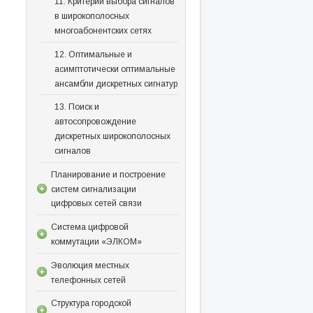
11. Критерии выбора сигналов
в широкополосных
многоабонентских сетях
12. Оптимальные и
асимптотически оптимальные
ансамбли дискретных сигнатур
13. Поиск и
автосопровождение
дискретных широкополосных
сигналов
Планирование и построение
систем сигнализации
цифровых сетей связи
Система цифровой
коммутации «ЭЛКОМ»
Эволюция местных
телефонных сетей
Структура городской