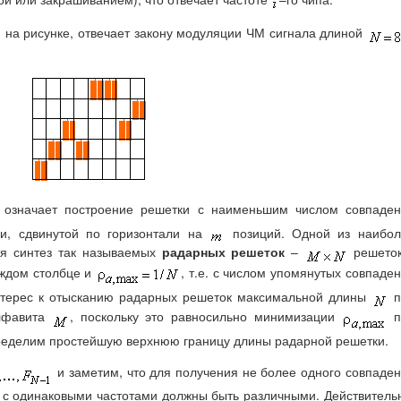
 на рисунке, отвечает закону модуляции ЧМ сигнала длиной
означает построение решетки с наименьшим числом совпаден
и, сдвинутой по горизонтали на
позиций. Одной из наибол
ся синтез так называемых
радарных решеток
–
решеток
аждом столбце и
, т.е. с числом упомянутых совпаде
нтерес к отысканию радарных решеток максимальной длины
п
алфавита
, поскольку это равносильно минимизации
п
пределим простейшую верхнюю границу длины радарной решетки.
и заметим, что для получения не более одного совпаде
 с одинаковыми частотами должны быть различными. Действитель