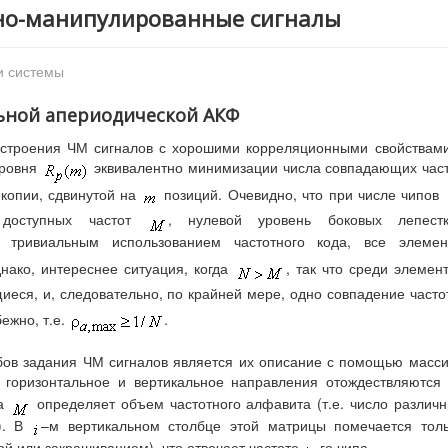
тно-манипулированные сигналы
и системы
льной апериодической АКФ
остроения ЧМ сигналов с хорошими корреляционными свойствам
уровня
эквивалентно минимизации числа совпадающих час
 копии, сдвинутой на
позиций. Очевидно, что при числе чипов
 доступных частот
, нулевой уровень боковых лепестк
 тривиальным использованием частотного кода, все элемен
нако, интереснее ситуация, когда
, так что среди элемен
ся, и, следовательно, по крайней мере, одно совпадение часто
ежно, т.е.
.
бов задания ЧМ сигналов является их описание с помощью масс
й горизонтальное и вертикальное направления отождествляются
 а
определяет объем частотного алфавита (т.е. число различ
и). В
–м вертикальном столбце этой матрицы помечается тол
ой или закрашиванием), что отвечает частоте
–го чипа.