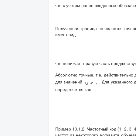
что с учетом ранее введенных обознач
Полученная граница не является точной
имеет вид
что понижает правую часть предшеств
Абсолютно точные, т.е. действительно
для значений
. Для указанного
определяется как
Пример 10.1.2. Частотный код {1, 2, 3, 4, 5
частот из некоторого алфавита объе