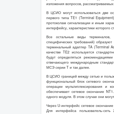
изложения вопросов, рассматриваемых
В ЦСИО могут использоваться две ос
первого типа TE1 (Terminal Equipmen
протоколам сигнализации и иным хара
интерфейсу, характеристики которого 
Все остальные виды терминалов, р
специфических требований) образуют 
терминальный адаптер TA (Terminal A
качестве TE2 используется стандарт
будут определяться рекомендациям
отвечающего международным стандар
МСЭ серии T и так далее.
В ЦСИО границей между сетью и польз
функциональный блок сетевого оконча
операции мультиплексирования и к
обеспечивает сетевое окончание NT1
одного модуля. В этом случае они могут
Через U-интерфейс сетевое окончание 
Для интерфейса пользователь-сеть