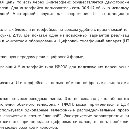
ая цепь, то есть через U-интерфейс осуществляется двухсторон
алов. Для интерфейса пользователь-сеть 30B+D обычно использ
одный V-интерфейс служит для сопряжения LT со станционн
ьных блоков и интерфейсов не совсем удобно с практической то
сунка 2.19, где показан один из возможных вариантов реализа
в в конкретном оборудовании. Цифровой телефонный аппарат (Ц
ственную передачу речи в цифровой форме;
ивающий R-интерфейс типа RS232 для подключения персональн
лизации U-интерфейса с целью обмена цифровыми сигналами
тся четырехпроводные линии. Это не означает, что абонентс
ключения обычного телефона к ТФОП, может применяться в ЦС
используется однопарные телефонные распределительные пров
 связистском сленге “лапшой”. Электрические характеристики э
 качество при передаче цифровых сигналов, то есть необход
я между розеткой и коробкой.