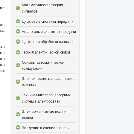
Математическая теория
пе
сигналов
Цифровые системы передачи
ен.
ма,
Аналоговые системы передачи
Цифровая обработка сигналов
это
ное
Теория электрической связи
ого
Основы автоматической
ого
коммутации
их
Электрические направляющие
системы
Техника микропроцессорных
систем в электросвязи
Электромагнитные поля и
волны
Введение в специальность