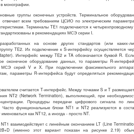
 в монографии.
новные группы оконечных устройств. Терминальное оборудова
t) отвечает всем требованиям ЦСИО по электрическим параметр
ктеристикам. Терминалы TE1 подключаются к четырехпроводному
стандартизованы в рекомендациях МСЭ серии I.
азработанных на основе других стандартов (или каких-ли
группу TE2. Их подключение к S-интерфейсу осуществляется че
dapter). Интерфейс между TE2 и TA обозначается буквой R. Есл
ное оконечное оборудование данных, то параметры R-интерфе
и МСЭ серий V и X. При подключении факсимильного аппарат
там, параметры R-интерфейса будут определяться рекомендац
ователем считается T-интерфейс. Между точками S и T размещае
ния NT2 (Network Termination), выполняющий, при необходимос
онцентрации. Процедуры передачи цифрового сигнала по лин
. Часто функциональные блоки NT1 и NT2 реализуются в сост
 именоваться как NT12, а иногда - просто NT.
NT1 взаимодействует с линейным окончанием LT (Line Terminatio
 2B+D (именно этот вариант показан на рисунке 2.19) обыч