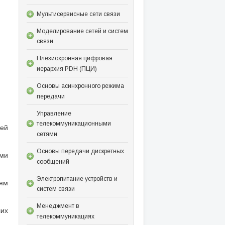
Мультисервисные сети связи
Моделирование сетей и систем
связи
Плезиохронная цифровая
иерархия PDH (ПЦИ)
Основы асинхронного режима
передачи
Управление
телекоммуникационными
тей
сетями
Основы передачи дискретных
ми
сообщений
Электропитание устройств и
лям
систем связи
Менеджмент в
ших
телекоммуникациях