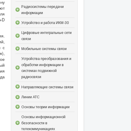
ачу
Радиосистемы передачи
ают
информации
для
B+D
Устройство и работа ИКМ-30
Цифровые интегральные сети
ия.
связи
ий,
я с
Мобильные системы связи
я),
ое
Устройства преобразования и
ный
обработки информации в
ия
системах подвижной
да
радиосвязи
Направляющие системы связи
Линии АТС
Основы теории информации
Основы информационной
безопасности в
телекоммуникациях