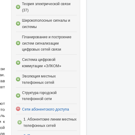
Теория электрической связи
(37)
Широкополосные сигналы и
системы
Планирование и построение
систем сигнализации
цифровых сетей связи
Система цифровой
коммутации «ЭЛКОМ»
язи
зи.
Эволюция местных
ав
телефонных сетей
ет
Структура городской
телефонной сети
яют
ято
Сети абонентского доступа
ель
1. Абонентские линии местных
и к
телефонных сетей
той
для