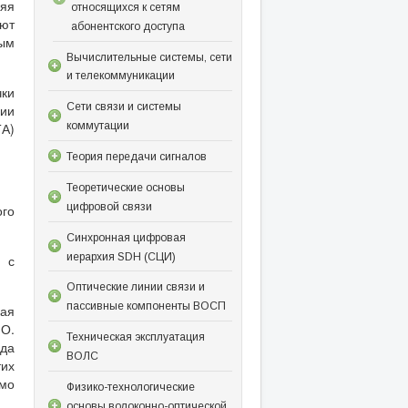
няя
относящихся к сетям
уют
абонентского доступа
ым
Вычислительные системы, сети
и телекоммуникации
чки
Сети связи и системы
ции
коммутации
ТА)
Теория передачи сигналов
Теоретические основы
цифровой связи
ого
Синхронная цифровая
иерархия SDH (СЦИ)
 с
Оптические линии связи и
пассивные компоненты ВОСП
кая
ИО.
Техническая эксплуатация
ода
ВОЛС
тих
имо
Физико-технологические
основы волоконно-оптической