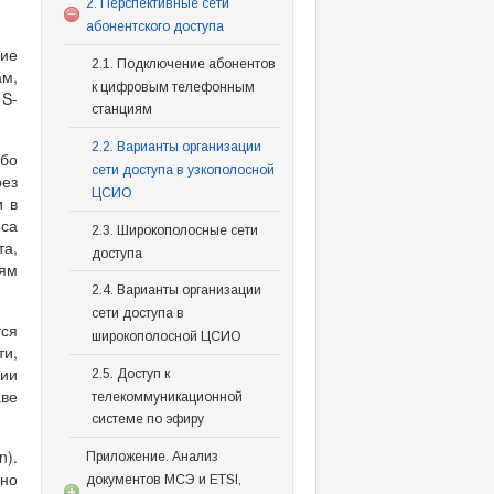
2. Перспективные сети
абонентского доступа
ние
2.1. Подключение абонентов
ам,
к цифровым телефонным
 S-
станциям
2.2. Варианты организации
бо
сети доступа в узкополосной
рез
ЦСИО
и в
йса
2.3. Широкополосные сети
а,
доступа
иям
2.4. Варианты организации
сети доступа в
тся
широкополосной ЦСИО
ти,
ии
2.5. Доступ к
аве
телекоммуникационной
системе по эфиру
n).
Приложение. Анализ
но
документов МСЭ и ETSI,