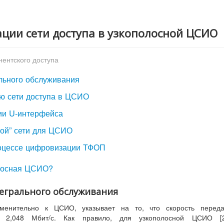
ации сети доступа в узкополосной ЦСИО
нентского доступа
льного обслуживания
ию сети доступа в ЦСИО
ции U-интерфейса
ной” сети для ЦСИО
роцессе цифровизации ТФОП
олосная ЦСИО?
тегрального обслуживания
именительно к ЦСИО, указывает на то, что скорость переда
й 2,048 Мбит/с. Как правило, для узкополосной ЦСИО [2