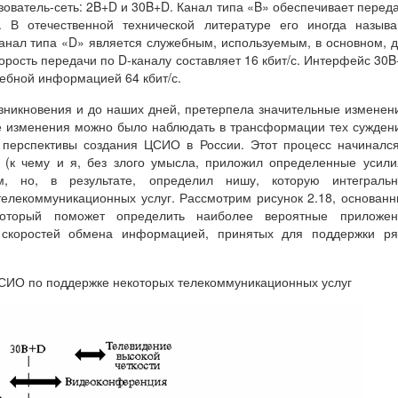
ователь-сеть: 2B+D и 30B+D. Канал типа «B» обеспечивает перед
. В отечественной технической литературе его иногда назыв
нал типа «D» является служебным, используемым, в основном, 
орость передачи по D-каналу составляет 16 кбит/с. Интерфейс 30
ебной информацией 64 кбит/с.
зникновения и до наших дней, претерпела значительные изменен
е изменения можно было наблюдать в трансформации тех сужден
 перспективы создания ЦСИО в России. Этот процесс начиналс
(к чему и я, без злого умысла, приложил определенные усили
, но, в результате, определил нишу, которую интегральн
телекоммуникационных услуг. Рассмотрим рисунок 2.18, основан
который поможет определить наиболее вероятные приложен
 скоростей обмена информацией, принятых для поддержки ря
СИО по поддержке некоторых телекоммуникационных услуг