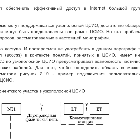
 обеспечить эффективный доступ в Internet большой груп
орые могут поддерживаться узкополосной ЦСИО, достаточно обшир
ги могут быть предоставлены вне рамок ЦСИО. Но эта пробле
вопросов, рассматриваемых в настоящей монографии.
го доступа. И постараемся не употреблять в данном параграфе 
уп (access) в контексте понятий, принятых в ЦСИО, имеет и
СЭ по узкополосной ЦСИО предусматривают возможность частичн
тских кабелей. Для того, чтобы определить область возможн
мотрим рисунок 2.19 - пример подключения пользовательск
 ЦСИО.
нентского участка в узкополосной ЦСИО