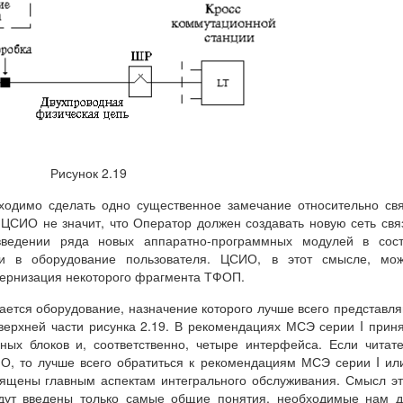
Рисунок 2.19
бходимо сделать одно существенное замечание относительно св
СИО не значит, что Оператор должен создавать новую сеть свя
введении ряда новых аппаратно-программных модулей в сост
и в оборудование пользователя. ЦСИО, в этот смысле, мож
дернизация некоторого фрагмента ТФОП.
ется оборудование, назначение которого лучше всего представл
верхней части рисунка 2.19. В рекомендациях МСЭ серии I прин
ных блоков и, соответственно, четыре интерфейса. Если читат
О, то лучше всего обратиться к рекомендациям МСЭ серии I ил
вящены главным аспектам интегрального обслуживания. Смысл э
удут введены только самые общие понятия, необходимые нам 