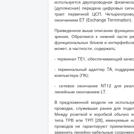
используется двухпроводная физическ
(дуплексная) передача цифровых сигн
тракт первичной ЦСП. Четырехпров
окончанием ET (Exchange Termination).
Приведенное выше описание функционал
зрения. Обратимся к нижней части ри
функциональных блоков и интерфейсо
может, в частности, содержать:
- терминал TE1, обеспечивающий каче
- терминальный адаптер TA, поддерж
компьютера (ПК);
- сетевое окончание NT12 для реа
линейным окончанием LT.
В предложенной модели не использую
проводка, служившая ранее для под
Между розеткой и коробкой обычно 
типа ТРВ или ТРП [28], именуемые на
проводов не гарантируют приемлемое
заменить линейно-кабельные сооружени