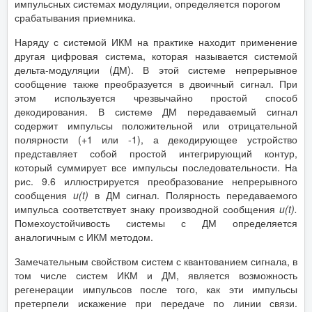
импульсных системах модуляции, определяется порогом
срабатывания приемника.
Наряду с системой ИКМ на практике находит применение
другая цифровая система, которая называется системой
дельта-модуляции (ДМ). В этой системе непрерывное
сообщение также преобразуется в двоичный сигнал. При
этом используется чрезвычайно простой способ
декодирования. В системе ДМ передаваемый сигнал
содержит импульсы положительной или отрицательной
полярности (+1 или -1), а декодирующее устройство
представляет собой простой интегрирующий контур,
который суммирует все импульсы последовательности. На
рис. 9.6 иллюстрируется преобразование непрерывного
сообщения
u(
t)
в ДМ сигнал. Полярность передаваемого
импульса соответствует знаку производной сообщения
u(
t).
Помехоустойчивость системы с ДМ определяется
аналогичным с ИКМ методом.
Замечательным свойством систем с квантованием сигнала, в
том числе систем ИКМ и ДМ, является возможность
регенерации импульсов после того, как эти импульсы
претерпели искажение при передаче по линии связи.