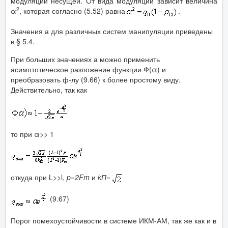
модуляции несущей. От вида модуляции зависит величина
2
α
, которая согласно (5.52) равна
.
Значения а для различных систем манипуляции приведены
в § 5.4.
При больших значениях а можно применить
асимптотическое разложение функции Ф(α) и
преобразовать ф-лу (9.66) к более простому виду.
Действительно, так как
то при α>> 1
откуда при L>>l,
p
=2
Fm
и
k
П
=
(9.67)
Порог помехоустойчивости в системе ИКМ-АМ, так же как и в