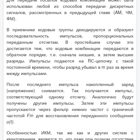
использован любой из способов передачи дискретных
сигналов, рассмотренных в предыдущей главе (AM, ЧМ,
ФМ).
В приемнике кодовые группы декодируются и образуют
последовательность импульсов, пропорциональных
переданным отсчетам. В простейшем случае это
достигается тем, что кодовые комбинации передаются в
обратном порядке, т.е. сначала низшие, а затем высшие
разряды. Импульсы подаются на RС-цепочку с такой
постоянной времени, чтобы разряд убывал в m раз за время
между импульсами.
После последнего импульса накопленный заряд
(напряжение) снимается. Так получается импульс,
соответствующий одному отсчету. Аналогично будут
получены другие импульсы. Затем эти импульсы
пропускаются через фильтр нижних частот с граничной
частотой
Fm
для восстановления переданного сообщения
u
(
t
).
Особенностью ИКМ, так же как и других систем с
квантованием, является то, что даже при полном отсутствии