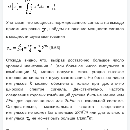
Учитывая, что мощность нормированного сигнала на выходе
приемника равна
, найдем отношение мощности сигнала
к мощности шума квантования
(9.63)
Отсюда видно, что, выбрав достаточно большое число
уровней квантования
L
(или большое число импульсов в
комбинации
k
),
можно получить сколь угодно высокое
отношение сигнала к шуму квантования. Но большое число
импульсов
k
можно обеспечить только при достаточно
широком спектре сигнала. Действительно, частота
следования кодовых комбинаций должна быть не менее чем
2
Fm
для одного канала или
2
nFm
в n-канальной системе.
Следовательно, максимальная частота следования
импульсов не может быть меньше
2
knFm
или длительность
импульса
не может быть больше
1/2
knFm
.