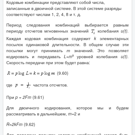
Кодовые комбинации представляют собой числа,
записанные в двоичной системе. В этой системе разряды
соответствуют числам 1, 2, 4, 8 и т. д.
Период следования комбинаций выбирается равным
периоду отсчетов мгновенных значений
колебания
u
(
t
).
Каждая кодовая комбинация содержит
k
элементарных
посылок одинаковой длительности. В общем случае эти
посылки могут принимать
т
значений. Это позволяет
k
кодировать и передавать
L
=
m
уровней колебания
u
(
t
).
Скорость передачи при этом будет равна:
(9.60)
где
частота отсчетов.
При
p
= 2
Fm
(9.61)
Для двоичного кодирования, которое мы и будем
рассматривать в дальнейшем,
m
=2 и
R
=2
kFm
(9.62)
Для передачи посылок кодовых комбинаций может быть