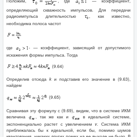
Положим,
, где
— коэффициент,
определяющий скважность импульсов. Для передачи
радиоимпульса длительностью
, как известно,
необходима полоса частот
где
- — коэффициент, зависящий от допустимого
искажения формы импульса. Тогда
(9.64)
Определив отсюда
k
и подставив его значение в (9.63),
найдем
(9.65)
Сравнивая эту формулу с (9.69), видим, что в системе ИКМ
величина
, так же как и
в идеальной системе,
экспоненциально растет с увеличением
v
. Система ИКМ
приближалась бы к идеальной, если бы, помимо шумов
квантования, никаких других помех на ее выходе не было. В