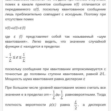
помех в канале принятое сообщение
v
(
t
)
отличается от
передаваемого
u
(
t
),
поскольку квантованное сообщение
лишь приблизительно совпадает с исходным. Поэтому при
отсутствии помех
v
(
t
)=
u
(
t
)+
ε
(
t
)
где
ε
(
t
)
представляет собой так называемый «шум
квантования». Легко видеть, что значение случайной
функции
ε
находится в пределах
поскольку сообщение при квантовании аппроксимируется с
точностью до половины ступени квантования, равной
2/
L
.
Мощность шума квантования равна дисперсии
ε
При большом числе уровней квантования можно считать все
значения е в пределах
от
равновероятными. Тогда
плотность вероятности
p
(
ε
)
равна
, а дисперсия