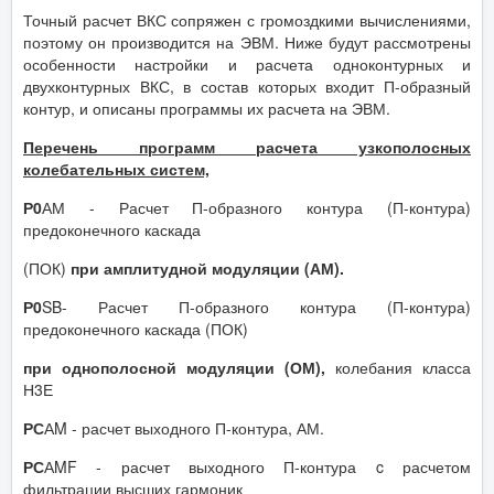
Точный расчет ВКС сопряжен с громоздкими вычислениями,
поэтому он производится на ЭВМ. Ниже будут рассмотрены
особенности настройки и расчета одноконтурных и
двухконтурных ВКС, в состав которых входит П-образный
контур, и описаны программы их расчета на ЭВМ.
Перечень программ расчета узкополосных
колебательных систем,
Р0
АМ - Расчет П-образного контура (П-контура)
предоконечного каскада
(ПОК)
при амплитудной модуляции (АМ).
Р0
SB- Расчет П-образного контура (П-контура)
предоконечного каскада (ПОК)
при однополосной модуляции (ОМ),
колебания класса
Н3Е
РС
АM - расчет выходного П-контура, АМ.
РС
АMF - расчет выходного П-контура c расчетом
фильтрации высших гармоник