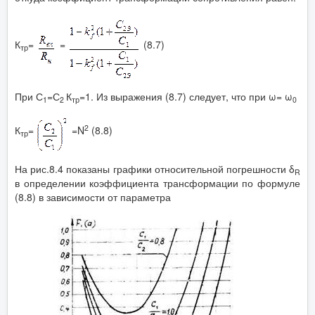
К
=
=
(8.7)
тр
При С
=С
К
=1. Из выражения (8.7) следует, что при ω= ω
1
2
тр
0
2
К
=
=N
(8.8)
тр
На рис.8.4 показаны графики относительной погрешности δ
R
в определении коэффициента трансформации по формуле
(8.8) в зависимости от параметра