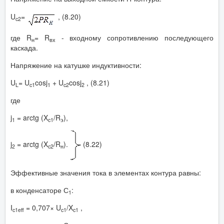
U
=
, (8.20)
c
2
где R
= R
- входному сопротивлению последующего
н
вх
каскада.
Напряжение на катушке индуктивности:
U
= U
cosj
+ U
cosj
, (8.21)
L
c1
1
c2
2
где
j
= arctg (X
/R
),
1
c1
э
j
= arctg (X
/R
).
(8.22)
2
c
2
н
Эффективные значения тока в элементах контура равны:
в конденсаторе С
:
1
I
= 0,707× U
/X
,
c
1
eff
c
1
c
1