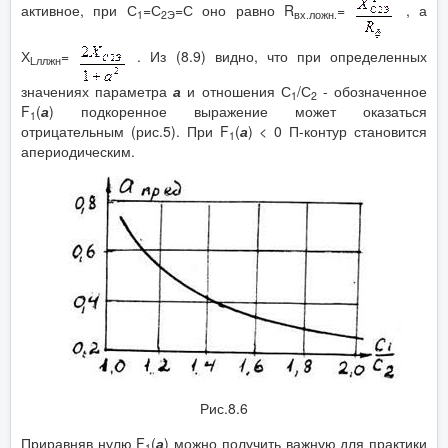
активное, при С
=С
=С оно равно R
=
, а
1
2Э
вх.ложн.
Х
=
. Из (8.9) видно, что при определенных
L
ллжн
значениях параметра
а
и отношения С
/С
- обозначенное
1
2
F
(
а
) подкоренное выражение может оказаться
1
отрицательным (рис.5). При F
(
а
) < 0 П-контур становится
1
апериодическим.
Рис.8.6
Приравняв нулю F
(
а
) можно получить важную для практики
1