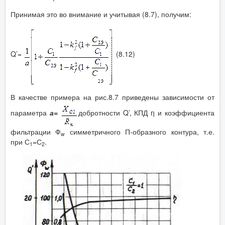
Принимая это во внимание и учитывая (8.7), получим:
Q’=
(8.12)
В качестве примера на рис.8.7 приведены зависимости от
параметра
а=
добротности Q’, КПД η и коэффициента
фильтрации Ф
симметричного П-образного контура, т.е.
w
при С
=С
.
1
2