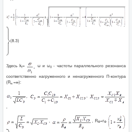
(8.3)
Здесь k
=
ω и ω
- частоты параллельного резонанса
f
0
соответственно нагруженного и ненагруженного П-контура
(R
=∞):
н
,
,
,
, R
=r
Ф
Ф