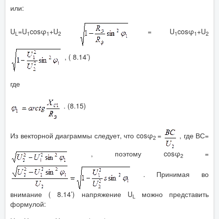
или:
U
=U
cosφ
+U
= U
cosφ
+U
L
1
1
2
1
1
2
, ( 8.14’)
где
. (8.15)
Из векторной диаграммы следует, что cosφ
=
, где ВС=
2
, поэтому cosφ
=
2
. Принимая во
внимание ( 8.14’) напряжение U
можно представить
L
формулой: