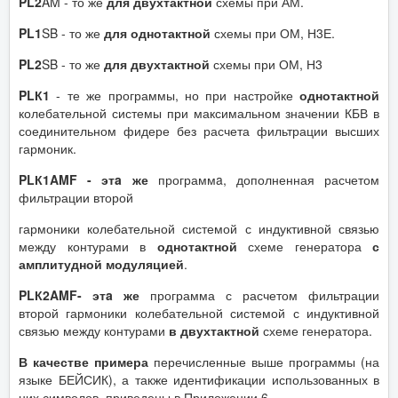
PL
2
AM - то же
для двухтактной
схемы при АМ.
PL
1
SB - то же
для однотактной
схемы при ОМ, Н3Е.
PL
2
SB - то же
для двухтактной
схемы при ОМ, Н3
PL
К1
- те же программы, но при настройке
однотактной
колебательной системы при максимальном значении КБВ в
соединительном фидере без расчета фильтрации высших
гармоник.
PL
К1
AMF
- эт
a
же
программa, дополненная расчетом
фильтрации второй
гармоники колебательной системой с индуктивной связью
между контурами в
однотактной
схеме генератора
с
амплитудной модуляцией
.
PL
К2
AMF
- эт
a
же
программа с расчетом фильтрации
второй гармоники колебательной системой с индуктивной
связью между контурами
в двухтактной
схеме генератора.
В качестве примера
перечисленные выше программы (на
языке БЕЙСИК), а также идентификации использованных в
них символов, приведены в Приложении 6.