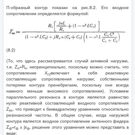
П-образный контур показан на рис.8.2. Его входное
сопротивление определяется формулой:
(8.2)
(То, что здесь рассматривается случай активной нагрузки,
т.е. Z
=R
, непринципиально, поскольку можно считать, что
н
н
сопротивление
Х
включает в себя реактивную
с2
составляющую сопротивления нагрузки; собственными
потерями контура пренебрегаем, поскольку они всегда
намного меньше вносимого сопротивления). Условием
параллельного резонанса в контуре является равенство
нулю реактивной составляющей входного сопротивления
Z
, что приводит к биквадратному уравнению относительно
вх
резонансной частоты. В общем случае, когда нагрузкой
контура является входное сопротивление антенного фидера
Z
=r
± jx
, решение этого уравнения можно представить в
ф
ф
ф
виде: