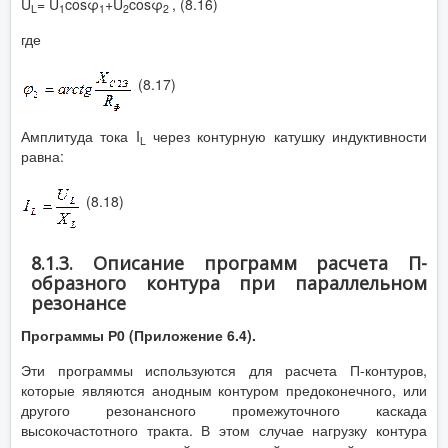
U
= U
cosφ
+U
cosφ
, (8.16)
L
1
1
2
2
где
(8.17)
Амплитуда тока I
через контурную катушку индуктивности
L
равна:
(8.18)
8.1.3. Описание программ расчета П-
образного контура при параллельном
резонансе
Программы Р0 (Приложение 6.4).
Эти программы используются для расчета П-контуров,
которые являются анодным контуром предоконечного, или
другого резонансного промежуточного каскада
высокочастотного тракта. В этом случае нагрузку контура