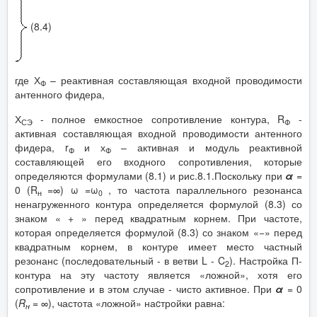
(8.4)
где Х
– реактивная составляющая входной проводимости
Ф
антенного фидера,
Х
- полное емкостное сопротивление контура, R
-
СЭ
Ф
активная составляющая входной проводимости антенного
фидера, r
и х
– активная и модуль реактивной
Ф
Ф
составляющей его входного сопротивления, которые
определяются формулами (8.1) и рис.8.1.Поскольку при
α
=
0 (R
=∞) ω =ω
, то частота параллельного резонанса
н
0
ненагруженного контура определяется формулой (8.3) со
знаком « + » перед квадратным корнем. При частоте,
которая определяется формулой (8.3) со знаком «−» перед
квадратным корнем, в контуре имеет место частный
резонанс (последовательный - в ветви L - C
). Настройка П-
2
контура на эту частоту является «ложной», хотя его
сопротивление и в этом случае - чисто активное. При
α
= 0
(
R
= ∞), частота «ложной» наcтройки равна:
н