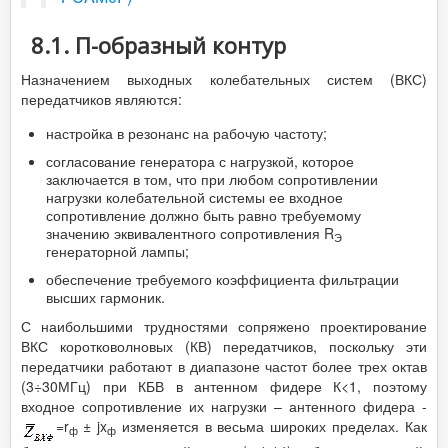
8.1. П-образный контур
Назначением выходных колебательных систем (ВКС)
передатчиков являются:
настройка в резонанс на рабочую частоту;
согласование генератора с нагрузкой, которое
заключается в том, что при любом сопротивлении
нагрузки колебательной системы ее входное
сопротивление должно быть равно требуемому
значению эквивалентного сопротивления R
Э
генераторной лампы;
обеспечение требуемого коэффициента фильтрации
высших гармоник.
С наибольшими трудностями сопряжено проектирование
ВКС коротковолновых (КВ) передатчиков, поскольку эти
передатчики работают в диапазоне частот более трех октав
(3÷30МГц) при КБВ в антенном фидере К<1, поэтому
входное сопротивление их нагрузки – антенного фидера -
=r
± jx
изменяется в весьма широких пределах. Как
ф
ф