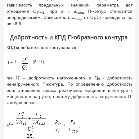
зависимость предельных значений параметра
а
от
отношения С
/С
: при
а
>
а
П-контур становится
1
2
пред
апериодическим. Зависимость
а
от С
/С
приведена на
пред
1
2
рис.8.6
Добротность и КПД П-образного контура
КПД колебательного контураравен:
η = 1 −
, (8.11)
где Q’ – добротность нагруженного, а Q
- добротность
0
ненагруженного П-контура. По определению добротность
есть отношение запаса реактивной мощности в контуре к
мощности в нагрузке, поэтому добротность нагруженного П-
контура равна:
Q’=