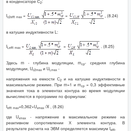
в конденсаторе С
:
2
I
=
=
, (8.24)
c
2
eff
t
max
в катушке индуктивности L:
I
=
=
. (8.25)
Leff
t
max
Здесь m - глубина модуляции, m
- средняя глубина
ср
модуляции, U
и U
-
c
2
max
Lmax
напряжения на емкости С
и на катушке индуктивности в
2
максимальном режиме. При m=1 и m
= 0,3 эффективные
ср
значения тока в элементах контура во время модуляции
вычисляются в программе по формулам:
I
=0,362×U
/X , (8.26)
eff
t
max
xmax
где U
- напряжение в максимальном режиме на
xmax
реактивном сопротивлении Х элемента контура. В
результате расчета на ЭВМ определяется максимум I
.
eff
t