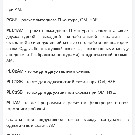
при АМ.
РC
SB
-
расчет выходного П-контура, OM, H3E.
Р
LC
1
AM - расчет выходного П-контура и элемента связи
двухконтурной выходной колебательной системы с
емкостной или индуктивной связью (т.е. либо конденсатором
связи С
, либо с катушкой связи L
, включенными между
св
св
анодным и П-образным контурами) в
однотактной схеме
,
АМ.
Р
LC
2
AМ - то же
для двухтактной
схемы.
PLC
1
SB - то же
для однотактной
схемы при ОМ, Н3Е.
PLC
2
SB - то же
для двухтактной
схемы при ОМ, Н3Е.
Р
L
1
AM- те же программы с расчетом фильтрации второй
гармоники рабочей
частоты при индуктивной связи между контурами в
однотактной
схеме, АМ.