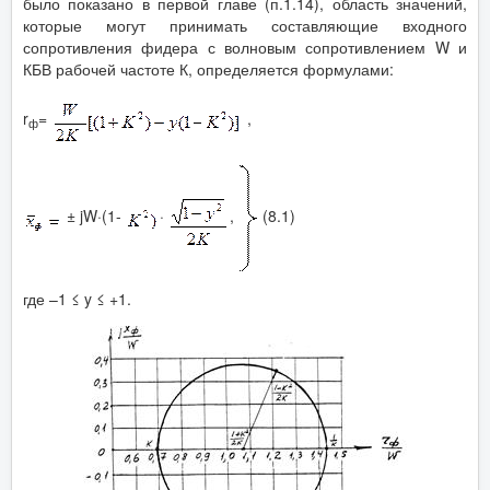
было показано в первой главе (п.1.14), область значений,
которые могут принимать составляющие входного
сопротивления фидера с волновым сопротивлением W и
КБВ рабочей частоте К, определяется формулами:
r
=
,
ф
± jW·(1-
·
,
(8.1)
где –1 ≤ y ≤ +1.