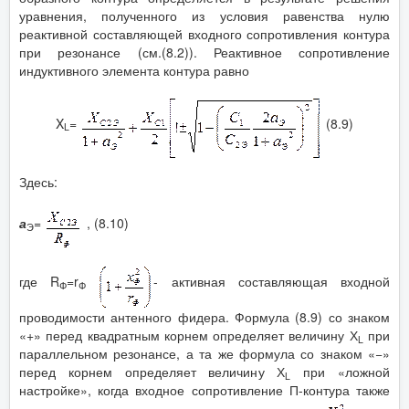
уравнения, полученного из условия равенства нулю
реактивной составляющей входного сопротивления контура
при резонансе (см.(8.2)). Реактивное сопротивление
индуктивного элемента контура равно
X
=
(8.9)
L
Здесь:
а
=
, (8.10)
Э
где R
=r
- активная составляющая входной
Ф
Ф
проводимости антенного фидера. Формула (8.9) со знаком
«+» перед квадратным корнем определяет величину Х
при
L
параллельном резонансе, а та же формула со знаком «−»
перед корнем определяет величину Х
при «ложной
L
настройке», когда входное сопротивление П-контура также