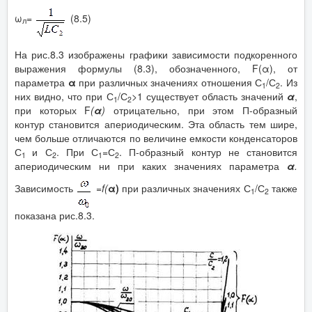
ω
=
(8.5)
л
На рис.8.3 изображены графики зависимости подкоренного
выражения формулы (8.3), обозначенного, F(α), от
параметра
α
при различных значениях отношения С
/С
. Из
1
2
них видно, что при С
/С
>1 существует область значений
α
,
1
2
при которых F
(
α
)
отрицательно, при этом П-образный
контур становится апериодическим. Эта область тем шире,
чем больше отличаются по величине емкости конденсаторов
С
и С
. При С
=С
. П-образный контур не становится
1
2
1
2
апериодическим ни при каких значениях параметра
α
.
Зависимость
=
f
(
α
)
при различных значениях С
/С
также
1
2
показана рис.8.3.