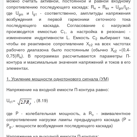
можно считать активной, постоянной и равной входному
сопротивлению последующего каскада: R
= R
= U
/I
,
н
вх
gm
g
1
где U
и I
- соответственно, амплитуды напряжения
gm
g
1
возбуждения и первой гармоники сеточного тока
последующего каскада. Согласование с нагрузкой
производится емкостью С
, а настройка в резонанс -
1
изменением индуктивности L. Емкость С
выбирают так,
2
чтобы ее реактивное сопротивление Х
на всех частотах
с2
рабочего диапазона было постоянным (обычно X
»(0,4-
c
2
0,75)R
). В программах рассчитываются параметры П-
н
контура и максимальные значения напряжений и токов в его
элементах.
1. Усиление мощности однотонового сигнала (УМ)
Напряжение на входной емкости П-контура равно:
U
=
, (8.19)
c
1
где P - колебательная мощность, а R
- эквивалентное
э
сопротивление нагрузки лампы предыдущего каскада (P =
P
- мощности возбуждения последующего каскада)
g
~
Напряжение на выходной емкости П-контура: