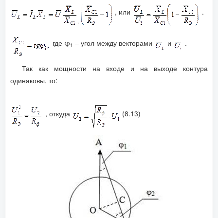
, или
.
где φ
– угол между векторами
и
.
1
Так как мощности на входе и на выходе контура
одинаковы, то:
, откуда
(8.13)