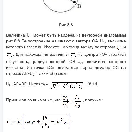
Рис.8.8
Величина U
может быть найдена из векторной диаграммы
L
рис.8.8 Ее построение начинают с вектора ОА=U
, величина
1
которого известна. Известен и угол φ
между векторами
и
1
. Для нахождения величины
из центра «О» строится
окружность, радиус которой ОВ=U
, величина которого
2
известна. Из точки «O» опускается перпендикуляр ОС на
отрезок АВ=U
. Таким образом,
L
U
=АС+ВС=U
cosφ
+
. (8.14)
L
1
1
Принимая во внимание, что
, получим:
,