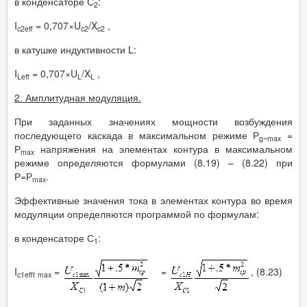
в конденсаторе С
:
2
I
= 0,707×U
/X
,
c
2
eff
c
2
c
2
в катушке индуктивности L:
I
= 0,707×U
/X
,
Leff
L
L
2. Амплитудная модуляция.
При заданных значениях мощности возбуждения
последующего каскада в максимальном режиме Р
=
g
~
max
Р
напряжения на элементах контура в максимальном
max
режиме определяются формулами (8.19) – (8.22) при
Р=Р
.
max
Эффективные значения тока в элементах контура во время
модуляции определяются программой по формулам:
в конденсаторе С
:
1
I
=
=
, (8.23)
c
1
eff
t
max