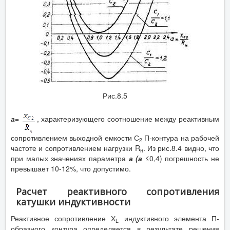
Рис.8.5
а
=
, характеризующего соотношение между реактивным
сопротивлением выходной емкости С
П-контура на рабочей
2
частоте и сопротивлением нагрузки R
. Из рис.8.4 видно, что
н
при малых значениях параметра
а
(а
≤0,4) погрешность не
превышает 10-12%, что допустимо.
Расчет реактивного сопротивления
катушки индуктивности
Реактивное сопротивление Х
индуктивного элемента П-
L
образного контура определяется в результате решения