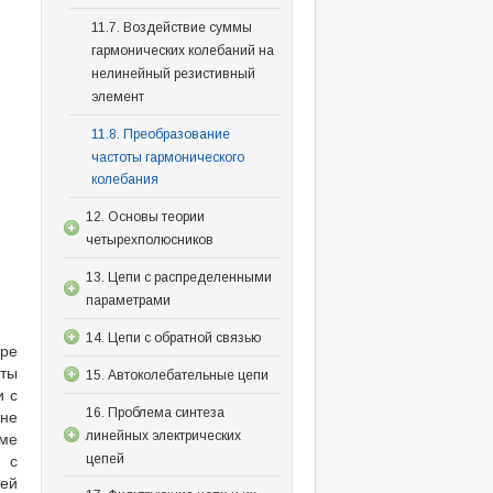
11.7. Воздействие суммы
гармонических колебаний на
нелинейный резистивный
элемент
11.8. Преобразование
частоты гармонического
колебания
12. Основы теории
четырехполюсников
13. Цепи с распределенными
параметрами
14. Цепи с обратной связью
тре
кты
15. Автоколебательные цепи
и с
 не
16. Проблема синтеза
еме
линейных электрических
 с
цепей
ей