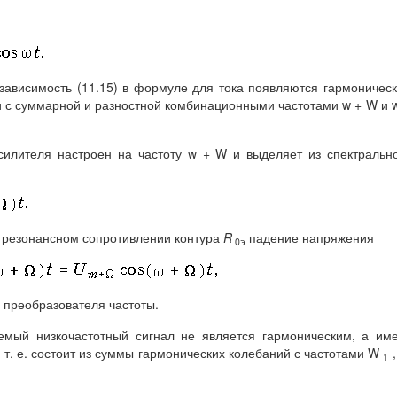
зависимость (11.15) в формуле для тока появляются гармоничес
 и с суммарной и разностной комбинационными частотами w + W и 
силителя настроен на частоту w + W и выделяет из спектральн
а резонансном сопротивлении контура
R
падение напряжения
0э
 преобразователя частоты.
емый низкочастотный сигнал не является гармоническим, а им
, т. е. состоит из суммы гармонических колебаний с частотами W
,
1