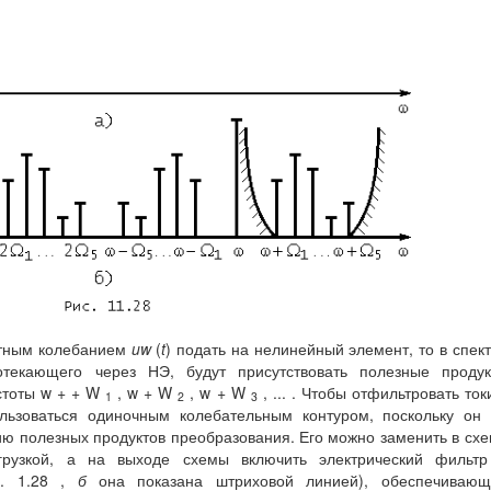
тотным колебанием
u
w
(
t
) подать на нелинейный элемент, то в спек
отекающего через НЭ, будут присутствовать полезные проду
стоты w + + W
, w + W
, w + W
, ... . Чтобы отфильтровать ток
1
2
3
ользоваться одиночным колебательным контуром, поскольку он
ю полезных продуктов преобразования. Его можно заменить в сх
грузкой, а на выходе схемы включить электрический фильтр
с. 1.28 ,
б
она показана штриховой линией), обеспечивающ