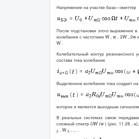
Напряжение на участке база—эмиттер
После подстановки этого выражения в 
колебания с частотами W , w , 2W , 2w
W .
Колебательный контур резонансного у
состава тока колебание
Выделенное колебание тока создает н
которое и является выходным сигналом
В реальных системах связи передава
сложный спектр
U
W
(w ) (рис. 11.28 ,
а
)
, W
, ... .
2
3