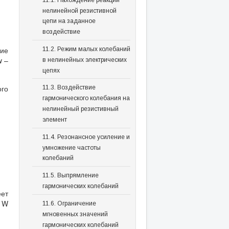
нелинейной резистивной
цепи на заданное
воздействие
кие
11.2. Режим малых колебаний
w –
в нелинейных электрических
цепях
ого
11.3. Воздействие
гармонического колебания на
нелинейный резистивный
элемент
11.4. Резонансное усиление и
умножение частоты
колебаний
11.5. Выпрямление
гармонических колебаний
еет
 W
11.6. Ограничение
мгновенных значений
гармонических колебаний