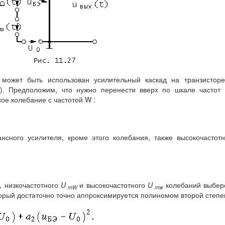
 может быть использован усилительный каскад на транзистор
 ). Предположим, что нужно перенести вверх по шкале частот
ое колебание с частотой W :
нсного усилителя, кроме этого колебания, также высокочастот
, низкочастотного
U
и высокочастотного
U
колебаний выбе
mW
mw
оторый достаточно точно аппроксимируется полиномом второй степе