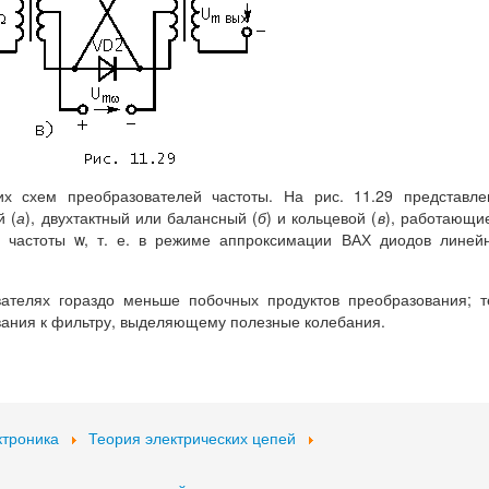
их схем преобразователей частоты. На рис. 11.29 представл
й (
а
), двухтактный или балансный (
б
) и кольцевой (
в
), работающи
 частоты w, т. е. в режиме аппроксимации ВАХ диодов линей
ателях гораздо меньше побочных продуктов преобразования; 
вания к фильтру, выделяющему полезные колебания.
ктроника
Теория электрических цепей