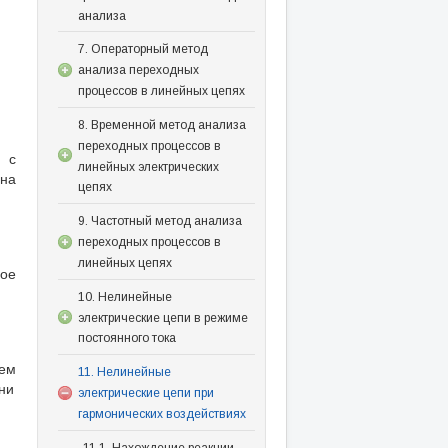
анализа
7. Операторный метод
анализа переходных
процессов в линейных цепях
8. Временной метод анализа
переходных процессов в
е с
линейных электрических
 на
цепях
9. Частотный метод анализа
переходных процессов в
линейных цепях
ное
10. Нелинейные
электрические цепи в режиме
постоянного тока
рем
11. Нелинейные
ни
электрические цепи при
гармонических воздействиях
11.1. Нахождение реакции