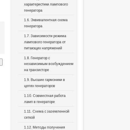
характеристики лампового
генератора
1.6. Эквивалентная схема
генератора
1.7. Зависимости режима
лампового генератора от
питающих напряжений
1.8. Генератор с
независимым возбуждением
на транзисторе
1.9. Высшие гармоники в
цепях генераторов
1.10. Совместная работа
ламп в генераторе
1.11. Схема с заземленной
сеткой
1.12. Методы получения