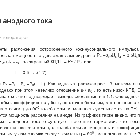
и анодного тока
х генераторов
ты разложения остроконечного косинусоидального импульса
ательная мощность, отдаваемая лампой, равна P
=0,5U
I
= 0,5U
~
к
а1
к
E
a
i
, электронный КПД h = P~ / Р
, или:
a
0
a
max
0
h = 0,5 , …(1.7)
ы Р
=Р
- Р
=Р
(1- h). Как видно из графиков рис.1.3, максималь
а
0
~
0
однако при этом невелико отношение a
/ a
, то есть низок КПД. 
1
0
шается, что подтверждает выводы, сделанные в п.1.1. Очевидно, 
 чтобы и коэффициент a
был достаточно большим, а отношение a
/
1
1
0
а отсечки q до 90
колебательная мощность уменьшается на 7%,
ется мощность рассеяния на аноде. Из графиков также видно, что 
се анодного тока отсутствуют нечетные гармоники, что вес
ивается незначительно, а колебательная мощность и коэффици
0
ьным углом отсечки следует считать q = 90
, использование q < 