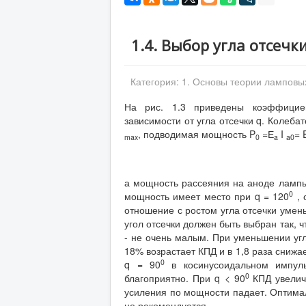
1.4. Выбор угла отсечк
Категория:
1. Основы теории ламповы
На рис. 1.3 приведены коэффициен
зависимости от угла отсечки q. Колеб
, подводимая мощность P
=Е
I
= 
max
0
a
a
0
а мощность рассеяния на аноде ламп
0
мощность имеет место при q = 120
, 
отношение с ростом угла отсечки умень
угол отсечки должен быть выбран так,
- не очень малым. При уменьшении угл
18% возрастает КПД и в 1,8 раза снижа
0
q = 90
в косинусоидальном импуль
0
благоприятно. При q < 90
КПД увелич
усиления по мощности падает. Оптимал
не рекомендуется.