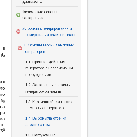
диапазона
Физические основы
электроники
Устройства генерирования и
формирования радиосигналов
1. Основы теории ламповых
 в
генераторов
a
i
1
a
1.1. Принцип действия
генератора с независимым
возбуждением
ная
1.2. Электронные режимы
Это
генераторной лампы
что
 a
0
1.3. Квазилинейная теория
 на
ламповых генераторов
при
ьма
1.4. Выбор угла отсечки
ент
анодного тока
0
75
1.5. Нагрузочные