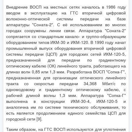
Внедрение ВОСП на местных сетях началось в 1986 году
вводом в эксплуатацию на ГТС вторичной цифровой
волоконно-оптической системы передачи на базе
аппаратуры "Соната-2". С её использованием во многих
городах сооружены линии связи. Аппаратура "Соната-2"
сопрягается со стандартным канало- и группо-образующим
оборудованием типов ИКМ-30 и ИКМ-120. В 1990 году начат
промышленный выпуск оборудования вторичной цифровой
системы передачи (ЦСП) для городских сетей ИКМ-120-5,
предназначенной для передачи по градиентному
оптическому кабелю (ОК) линейного тракта, работающего на
длинах волн 0,85 или 1,3 мкм. Разработана ВОСП "Сопка-Г",
предназначенная для организации оптического линейного
тракта со скоростью передачи 34,368 Мбит/с по
одномодовому и градиентному оптическому кабелю, с
рабочей длиной волны 1,3 мкм. Аппаратура "Сопка-Г"
выполнена в конструкции ИКМ-30-4, ИКМ-120-5 и
аналогична им по системе технического обслуживания, то
есть является продолжением единого семейства ЦСП для
городской сети [9].
Таким образом, на ГТС ВОСП используются для уплотнения