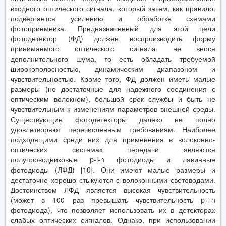
входного оптического сигнала, который затем, как правило,
подвергается усилению и обработке схемами
фотоприемника. Предназначенный для этой цели
фотодетектор (ФД) должен воспроизводить форму
принимаемого оптического сигнала, не внося
дополнительного шума, то есть обладать требуемой
широкополосностью, динамическим диапазоном и
чувствительностью. Кроме того, ФД должен иметь малые
размеры (но достаточные для надежного соединения с
оптическим волокном), большой срок службы и быть не
чувствительным к изменениям параметров внешней среды.
Существующие фотодетекторы далеко не полно
удовлетворяют перечисленным требованиям. Наиболее
подходящими среди них для применения в волоконно-
оптических системах передачи являются
полупроводниковые p-i-n фотодиоды и лавинные
фотодиоды (ЛФД) [10]. Они имеют малые размеры и
достаточно хорошо стыкуются с волоконными световодами.
Достоинством ЛФД является высокая чувствительность
(может в 100 раз превышать чувствительность p-i-n
фотодиода), что позволяет использовать их в детекторах
слабых оптических сигналов. Однако, при использовании