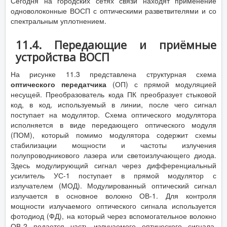
Сегодня на городских сетях связи находят применение
одноволоконные ВОСП с оптическими разветвителями и со
спектральным уплотнением.
11.4. Передающие и приёмные
устройства ВОСП
На рисунке 11.3 представлена структурная схема
оптического передатчика
(ОП) с прямой модуляцией
несущей. Преобразователь кода ПК преобразует стыковой
код, в код, используемый в линии, после чего сигнал
поступает на модулятор. Схема оптического модулятора
исполняется в виде передающего оптического модуля
(ПОМ), который помимо модулятора содержит схемы
стабилизации мощности и частоты излучения
полупроводникового лазера или светоизлучающего диода.
Здесь модулирующий сигнал через дифференциальный
усилитель УС-1 поступает в прямой модулятор с
излучателем (МОД). Модулированный оптический сигнал
излучается в основное волокно ОВ-1. Для контроля
мощности излучаемого оптического сигнала используется
фотодиод (ФД), на который через вспомогательное волокно
ОВ-2 подается часть излучаемого оптического сигнала.