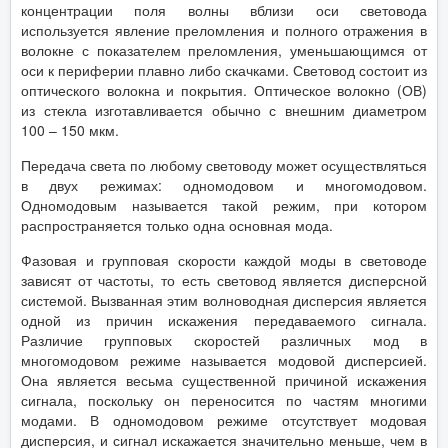
концентрации поля волны вблизи оси световода
используется явление преломления и полного отражения в
волокне с показателем преломления, уменьшающимся от
оси к периферии плавно либо скачками. Световод состоит из
оптического волокна и покрытия. Оптическое волокно (ОВ)
из стекла изготавливается обычно с внешним диаметром
100 – 150 мкм.
Передача света по любому световоду может осуществляться
в двух режимах: одномодовом и многомодовом.
Одномодовым называется такой режим, при котором
распространяется только одна основная мода.
Фазовая и групповая скорости каждой моды в световоде
зависят от частоты, то есть световод является дисперсной
системой. Вызванная этим волноводная дисперсия является
одной из причин искажения передаваемого сигнала.
Различие групповых скоростей различных мод в
многомодовом режиме называется модовой дисперсией.
Она является весьма существенной причиной искажения
сигнала, поскольку он переносится по частям многими
модами. В одномодовом режиме отсутствует модовая
дисперсия, и сигнал искажается значительно меньше, чем в