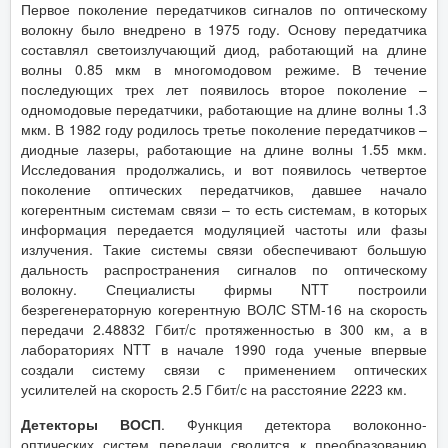
Первое поколение передатчиков сигналов по оптическому
волокну было внедрено в 1975 году. Основу передатчика
составлял светоизлучающий диод, работающий на длине
волны 0.85 мкм в многомодовом режиме. В течение
последующих трех лет появилось второе поколение –
одномодовые передатчики, работающие на длине волны 1.3
мкм. В 1982 году родилось третье поколение передатчиков –
диодные лазеры, работающие на длине волны 1.55 мкм.
Исследования продолжались, и вот появилось четвертое
поколение оптических передатчиков, давшее начало
когерентным системам связи – то есть системам, в которых
информация передается модуляцией частоты или фазы
излучения. Такие системы связи обеспечивают большую
дальность распространения сигналов по оптическому
волокну. Специалисты фирмы NTT построили
безрегенераторную когерентную ВОЛС STM-16 на скорость
передачи 2.48832 Гбит/с протяженностью в 300 км, а в
лабораториях NTT в начале 1990 года ученые впервые
создали систему связи с применением оптических
усилителей на скорость 2.5 Гбит/с на расстояние 2223 км.
Детекторы ВОСП
. Функция детектора волоконно-
оптических систем передачи сводится к преобразованию