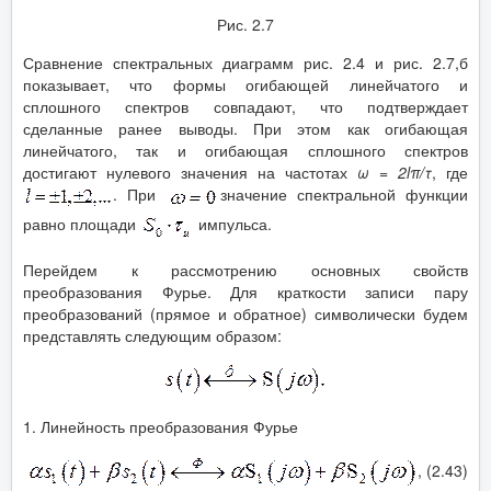
Рис. 2.7
Сравнение спектральных диаграмм рис. 2.4 и рис. 2.7,б
показывает, что формы огибающей линейчатого и
сплошного спектров совпадают, что подтверждает
сделанные ранее выводы. При этом как огибающая
линейчатого, так и огибающая сплошного спектров
достигают нулевого значения на частотах
ω = 2
l
π/τ
, где
. При
значение спектральной функции
равно площади
импульса.
Перейдем к рассмотрению основных свойств
преобразования Фурье. Для краткости записи пару
преобразований (прямое и обратное) символически будем
представлять следующим образом:
1. Линейность преобразования Фурье
, (2.43)