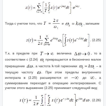
.
Тогда с учетом того, что
и
, запишем
. (2.25)
Т.к. в пределе при
величина
, то в
соответствии с (2.24)
превращается в бесконечно малое
приращение
, а частота k-той гармоники
– в
текущую частоту
. При этом пределы внутреннего
интеграла в (2.25) расширяются от
до
, а
суммирование переходит в операцию интегрирования. С
учетом этого выражение (2.25) принимает следующий вид:
. (2.26)