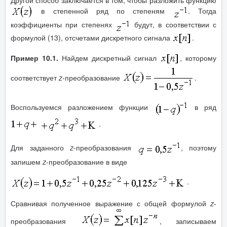
Другой способ заключается в том, чтобы разложить функцию
в степенной ряд по степеням
. Тогда
коэффициенты при степенях
будут, в соответствии с
формулой (13), отсчетами дискретного сигнала
.
Пример 10.1.
Найдем дискретный сигнал
, которому
соответствует
z
-преобразование
.
Воспользуемся разложением функции
в ряд
.
Для заданного
z
-преобразования
, поэтому
запишем
z
-преобразование в виде
.
Сравнивая полученное выражение с общей формулой
z
-
преобразования
, записываем