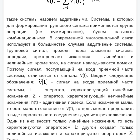
такие системы назовем аддитивными. Системы, в которых
для формирования группового сигнала применяются другие
операции (не суммирование), будем называть
комбинационными. В современной многоканальной связи
используют в большинстве случаев аддитивные системы.
Групповой сигнал, проходя через элементы системы
передачи, претерпевает искажения - линейные и
нелинейные; кроме того, на сигнал накладываются помехи.
Поэтому сигнал, поступающий на вход приемной части
системы, отличается от сигнала v(t). Введем следующие
обозначения:
- сигнал на входе приемной части
системы; L - оператор, характеризующий линейные
искажения; Z - оператор, характеризующий нелинейные
искажения; n(t) - аддитивная помеха. Если искажения малы,
то есть мало отклонение от v(t), то цепь можно представить
в виде параллельного соединения двух четырехполюсников.
Один из них вносит только линейные искажения, то есть
характеризуются оператором L; другой создает только
нелинейные искажения и характеризуется оператором Z.
Тогда