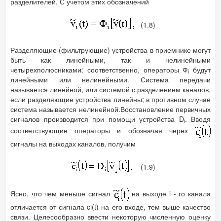
разделителей. С учетом этих обозначений
(1.8)
Разделяющие (фильтрующие) устройства в приемнике могут
быть как линейными, так и нелинейными
четырехполюсниками: соответственно, операторы Ф
будут
i
линейными или нелинейными. Система передачи
называется линейной, или системой с разделением каналов,
если разделяющие устройства линейны; в противном случае
система называется нелинейной.Восстановление первичных
сигналов производится при помощи устройства D
. Вводя
i
соответствующие операторы и обозначая через
сигналы на выходах каналов, получим
(1.9)
Ясно, что чем меньше сигнал
на выходе i - го канала
отличается от сигнала ci(t) на его входе, тем выше качество
связи. Целесообразно ввести некоторую численную оценку