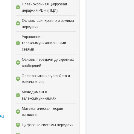
Плезиохронная цифровая
иерархия PDH (ПЦИ)
Основы асинхронного режима
передачи
Управление
телекоммуникационными
сетями
Основы передачи дискретных
сообщений
Электропитание устройств и
систем связи
Менеджмент в
телекоммуникациях
Математическая теория
ка
сигналов
Цифровые системы передачи