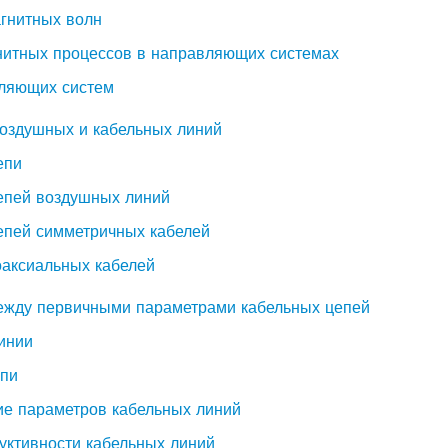
агнитных волн
гнитных процессов в направляющих системах
вляющих систем
воздушных и кабельных линий
епи
епей воздушных линий
епей симметричных кабелей
оаксиальных кабелей
ежду первичными параметрами кабельных цепей
инии
епи
ие параметров кабельных линий
уктивности кабельных линий