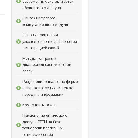
современных систем и сетей
абонентского доступа
Синтез цифрового
коммутационного модуля
Основы построения
узкополосных цифровых сетей
с интеграцией служб
Методы контроля и
диагностики систем и сетей
связи
Разделение каналов по форме
в широкополосных системах
передачи информации
Компоненты ВОЛТ
Применение оптического
доступа FTTH на базе
технологии пассивных
оптических сетей