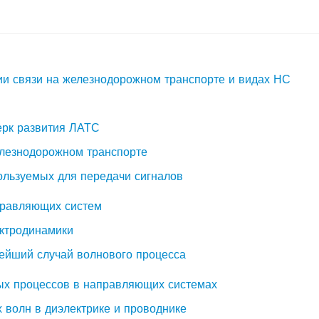
ии связи на железнодорожном транспорте и видах НС
черк развития ЛАТС
елезнодорожном транспорте
пользуемых для передачи сигналов
правляющих систем
ектродинамики
тейший случай волнового процесса
ых процессов в направляющих системах
х волн в диэлектрике и проводнике