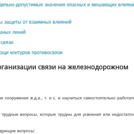
едельно-допустимые значения опасных и мешающих влиян
ры защиты от взаимных влияний
шных линий
 связи
ощи контуров противосвязи
организации связи на железнодорожном
е сооружения ж.д.а., т. и с. и научиться самостоятельно работат
 трудные вопросы, которые трудны для усвоения или недостато
едующие вопросы: