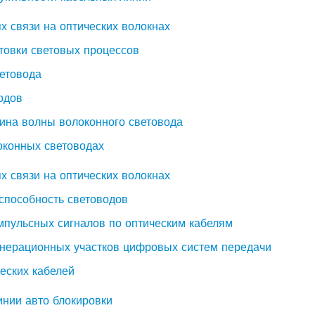
х связи на оптических волокнах
ктовки световых процессов
ветовода
одов
длина волны волоконного световода
локонных световодах
х связи на оптических волокнах
 способность световодов
мпульсных сигналов по оптическим кабелям
енерационных участков цифровых систем передачи
ческих кабелей
инии авто блокировки