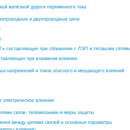
ской железной дороги переменного тока
днопроводные и двухпроводные цепи
я
я
2-х составляющих при сближении с ЛЭП и тяговыми сетям
оставляющих при взаимном влиянии
ных напряжений и токов опасного и мешающего влияний
и электрическое влияние
епями связи, телемеханики и меры защиты
ияния между цепями связей и основные параметры
аметры влияния)