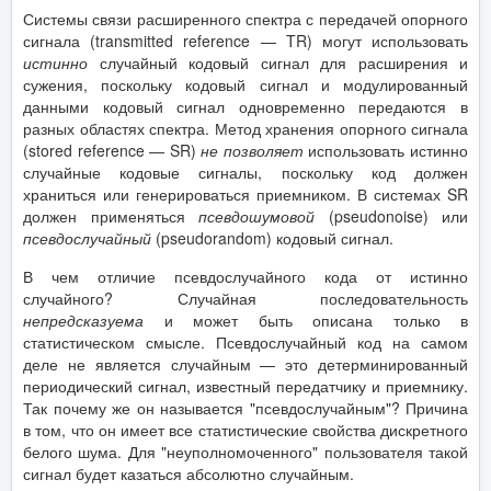
Системы связи расширенного спектра с передачей опорного
сигнала (transmitted reference — TR) могут использовать
истинно
случайный кодовый сигнал для расширения и
сужения, поскольку кодовый сигнал и модулированный
данными кодовый сигнал одновременно передаются в
разных областях спектра. Метод хранения опорного сигнала
(stored reference — SR)
не позволяет
использовать истинно
случайные кодовые сигналы, поскольку код должен
храниться или генерироваться приемником. В системах SR
должен применяться
псевдошумовой
(pseudonoise) или
псевдослучайный
(pseudorandom) кодовый сигнал.
В чем отличие псевдослучайного кода от истинно
случайного? Случайная последовательность
непредсказуема
и может быть описана только в
статистическом смысле. Псевдослучайный код на самом
деле не является случайным — это детерминированный
периодический сигнал, известный передатчику и приемнику.
Так почему же он называется "псевдослучайным"? Причина
в том, что он имеет все статистические свойства дискретного
белого шума. Для "неуполномоченного" пользователя такой
сигнал будет казаться абсолютно случайным.