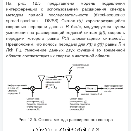
На рис. 12.5 представлена модель подавления
интерференции с использованием расширения спектра
методом прямой последовательности (direct-sequence
spread-spectrum — DS/SS). Сигнал
x
(
t
),
характеризующийся
скоростью передани данных
R
бит/с, модулируется путем
умножения на расширяющий кодовый сигнал
g
(
t
),
скорость
передачи которого равна
R
ch элементарных сигналов/с.
Предположим, что полосы передачи для
x
(
t
)
и
g
(
t
)
равны
R
и
R
ch Гц. Умножение данных двух функций во временной
области соответствует их свертке в частотной области.
Рис. 12.5. Основа метода расширенного спектра
(12.2)