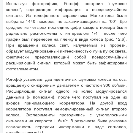
Используя фотографию, Рогофф построил "шумовое
колесо", содержащее информацию о псевдослучайном
сигнале. Из телефонного справочника Манхеттена были
выбраны 1440 номеров, не заканчивающихся на "00". Две
средние из четырех последних цифр каждого номера были
радиально расположены с интервалом 1/4°, после чего
график был перенесен на пленку в виде колеса (рис. 12.6).
При вращении колеса свет, излучаемый из прорези,
образует модулированный интенсивностью луча пучок света,
фактически представляющий собой псевдослучайный
расширяющий сигнал, который может быть зафиксирован
фотоэлементом.
Рогофф установил два идентичных шумовых колеса на ось,
вращаемую синхронным двигателем с частотой 900 об/мин.
Расширяющий сигнал одного из колес модулировался
данными (и помехами), после чего поступал на один из
входов принимающего коррелятора. На другой вход
коррелятора поступал немодулированный сигнал второго
колеса. Эксперименты проводились с узкополосными
сигналами на скорости 1 бит/с. В результате была доказана
возможность передачи информации в виде сигналов,
подобных шуму [4].