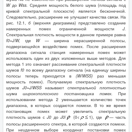
W
до
Wss
.
Средняя мощность белого шума (площадь под
кривой спектральной плоскости) является бесконечной.
Следовательно, расширение не улучшает качества связи. На
рис. 12.1,
б
(верхняя диаграмма) представлено создание
намеренных помех ограниченной мощности
J
.
Спектральная плотность мощности в данном примере равна
f
0
=
J
/
W
,
где
W
— ширина нерасширенной полосы,
подвергающейся воздействию помех. После расширения
диапазона сигнала станция намеренных помех может
использовать один из двух изложенных выше методов. Для
метода 1 это означает рассеивание спектральной плотности
шумов
f
0
по всему диапазону сигнала (на единицу ширины
полосы теперь приходится в
(
W
/
WSS
)
раз меньшая
мощность помех). Получаемую спектральную плотность
шумов
J
0
=
J
/
WSS
называют
спектральной плотностью
шума широкополосного постановщика помех.
При
использовании метода 2 уменьшается количество точек
диапазона, в которых создаются помехи. В то же время
постановщик помех может увеличить спектральную
плотность шумов с
J
0
до
J
0
/
(0<
1), где
— часть
полосы расширенного спектра, в которой создаются помехи.
При неудачном выборе координат постановки помех