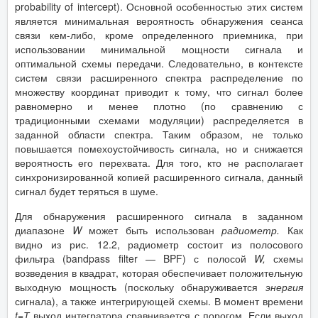
probability of intercept). Основной особенностью этих систем
является минимальная вероятность обнаружения сеанса
связи кем-либо, кроме определенного приемника, при
использовании минимальной мощности сигнала и
оптимальной схемы передачи. Следовательно, в контексте
систем связи расширенного спектра распределение по
множеству координат приводит к тому, что сигнал более
равномерно и менее плотно (по сравнению с
традиционными схемами модуляции) распределяется в
заданной области спектра. Таким образом, не только
повышается помехоустойчивость сигнала, но и снижается
вероятность его перехвата. Для того, кто не располагает
синхронизированной копией расширенного сигнала, данный
сигнал будет теряться в шуме.
Для обнаружения расширенного сигнала в заданном
диапазоне
W
может быть использован
радиометр.
Как
видно из рис. 12.2, радиометр состоит из полосового
фильтра (bandpass filter — BPF) с полосой
W
,
схемы
возведения в квадрат, которая обеспечивает положительную
выходную мощность (поскольку обнаруживается
энергия
сигнала), а также интегрирующей схемы. В момент времени
t
=Т
выход интегратора сравнивается с порогом. Если выход