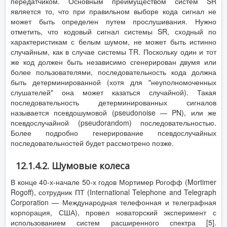
передатчиком. Основным преимуществом систем SR
является то, что при правильном выборе кода сигнал не
может быть определен путем прослушивания. Нужно
отметить, что кодовый сигнал системы SR, сходный по
характеристикам с белым шумом, не может быть истинно
случайным, как в случае системы TR. Поскольку один и тот
же код должен быть независимо сгенерирован двумя или
более пользователями, последовательность кода должна
быть детерминированной (хотя для "неуполномоченных
слушателей" она может казаться случайной). Такая
последовательность детерминированных сигналов
называется псевдошумовой (pseudonoise — PN), или же
псевдослучайной (pseudorandom) последовательностью.
Более подробно генерирование псевдослучайных
последовательностей будет рассмотрено позже.
12.1.4.2. Шумовые колеса
В конце 40-х-начале 50-х годов Мортимер Рогофф (Mortimer
Rogoff), сотрудник ПТ (International Telephone and Telegraph
Corporation — Международная телефонная и телеграфная
корпорация, США), провел новаторский эксперимент с
использованием систем расширенного спектра [5].