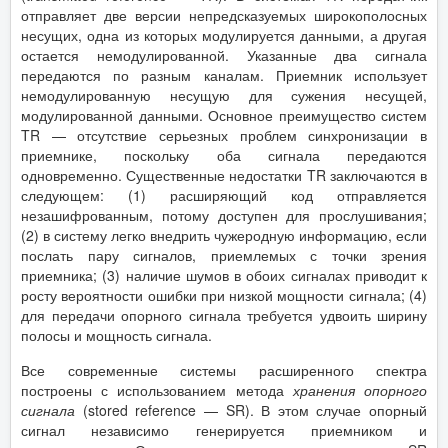
отправляет две версии непредсказуемых широкополосных
несущих, одна из которых модулируется данными, а другая
остается немодулированной. Указанные два сигнала
передаются по разным каналам. Приемник использует
немодулированную несущую для сужения несущей,
модулированной данными. Основное преимущество систем
TR — отсутствие серьезных проблем синхронизации в
приемнике, поскольку оба сигнала передаются
одновременно. Существенные недостатки TR заключаются в
следующем: (1) расширяющий код отправляется
незашифрованным, потому доступен для прослушивания;
(2) в систему легко внедрить чужеродную информацию, если
послать пару сигналов, приемлемых с точки зрения
приемника; (3) наличие шумов в обоих сигналах приводит к
росту вероятности ошибки при низкой мощности сигнала; (4)
для передачи опорного сигнала требуется удвоить ширину
полосы и мощность сигнала.
Все современные системы расширенного спектра
построены с использованием метода
хранения опорного
сигнала
(stored reference — SR). В этом случае опорный
сигнал независимо генерируется приемником и