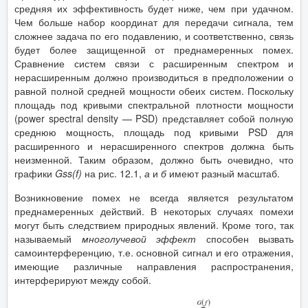
средняя их эффективность будет ниже, чем при удачном.
Чем больше набор координат для передачи сигнала, тем
сложнее задача по его подавлению, и соответственно, связь
будет более защищенной от преднамеренных помех.
Сравнение систем связи с расширенным спектром и
нерасширенным должно производиться в предположении о
равной полной средней мощности обеих систем. Поскольку
площадь под кривыми спектральной плотности мощности
(power spectral density — PSD) представляет собой полную
среднюю мощность, площадь под кривыми PSD для
расширенного и нерасширенного спектров должна быть
неизменной. Таким образом, должно быть очевидно, что
графики
Gss
(
f
)
на рис. 12.1,
а
и
б
имеют разный масштаб.
Возникновение помех не всегда является результатом
преднамеренных действий. В некоторых случаях помехи
могут быть следствием природных явлений. Кроме того, так
называемый
многолучевой эффект
способен вызвать
самоинтерференцию, т.е. основной сигнал и его отражения,
имеющие различные направления распространения,
интерферируют между собой.