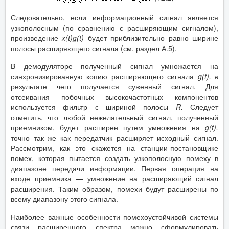
Следовательно, если информационный сигнал является
узкополосным (по сравнению с расширяющим сигналом),
произведение
x
(
t
)
g
(
t
)
будет приблизительно равно ширине
полосы расширяющего сигнала (см. раздел А.5).
В демодуляторе полученный сигнал умножается на
синхронизированную копию расширяющего сигнала
g
(
t
), в
результате чего получается суженный сигнал. Для
отсеивания побочных высокочастотных компонентов
используется фильтр с шириной полосы
R
.
Следует
отметить, что любой нежелательный сигнал, полученный
приемником, будет расширен путем умножения на
g
(
t
),
точно так же как передатчик расширяет исходный сигнал.
Рассмотрим, как это скажется на станции-постановщике
помех, которая пытается создать узкополосную помеху в
диапазоне передачи информации. Первая операция на
входе приемника — умножение на расширяющий сигнал
расширения. Таким образом, помехи будут расширены по
всему диапазону этого сигнала.
Наиболее важные особенности помехоустойчивой системы
связи расширенного спектра можно сформулировать