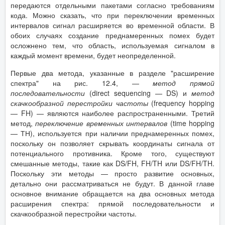
передаются отдельными пакетами согласно требованиям
кода. Можно сказать, что при переключении временных
интервалов сигнал расширяется во временной области. В
обоих случаях создание преднамеренных помех будет
осложнено тем, что область, используемая сигналом в
каждый момент времени, будет неопределенной.
Первые два метода, указанные в разделе "расширение
спектра" на рис. 12.4, —
метод прямой
последовательности
(direct sequencing — DS) и
метод
скачкообразной перестройки частоты
(frequency hopping
— FH) — являются наиболее распространенными. Третий
метод,
переключение временных интервалов
(time hopping
— ТН), используется при наличии преднамеренных помех,
поскольку он позволяет скрывать координаты сигнала от
потенциального противника. Кроме того, существуют
смешанные методы, такие как DS/FH, FH/TH или DS/FH/TH.
Поскольку эти методы — просто развитие основных,
детально они рассматриваться не будут. В данной главе
основное внимание обращается на два основных метода
расширения спектра: прямой последовательности и
скачкообразной перестройки частоты.