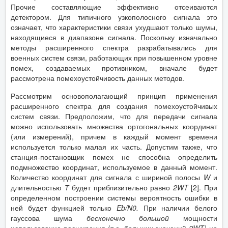
Прочие составляющие эффективно отсеиваются
детектором. Для типичного узкополосного сигнала это
означает, что характеристики связи ухудшают только шумы,
находящиеся в диапазоне сигнала. Поскольку изначально
методы расширенного спектра разрабатывались для
военных систем связи, работающих при повышенном уровне
помех, создаваемых противником, вначале будет
рассмотрена помехоустойчивость данных методов.
Рассмотрим основополагающий принцип применения
расширенного спектра для создания помехоустойчивых
систем связи. Предположим, что для передачи сигнала
можно использовать множества ортогональных координат
(или измерений), причем в каждый момент времени
используется только малая их часть. Допустим также, что
станция-постановщик помех не способна определить
подмножество координат, используемое в данный момент.
Количество координат для сигнала с шириной полосы
W
и
длительностью
Т
будет приблизительно равно
2
WT
[2]. При
определенном построении системы вероятность ошибки в
ней будет функцией только
Eb
/
N
0
.
При наличии белого
гауссова шума
бесконечно большой
мощности