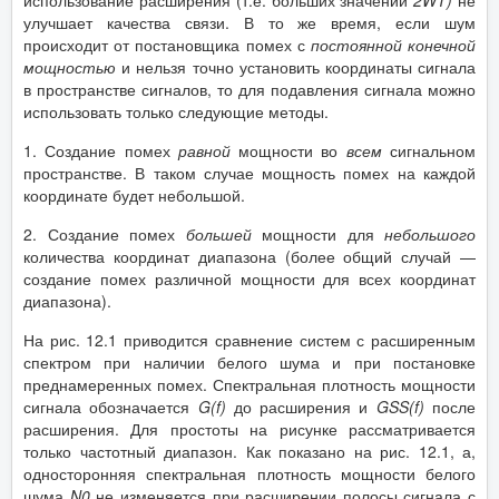
использование расширения (т.е. больших значений
2
WT
)
не
улучшает качества связи. В то же время, если шум
происходит от постановщика помех с
постоянной конечной
мощностью
и нельзя точно установить координаты сигнала
в пространстве сигналов, то для подавления сигнала можно
использовать только следующие методы.
1. Создание помех
равной
мощности во
всем
сигнальном
пространстве. В таком случае мощность помех на каждой
координате будет небольшой.
2. Создание помех
большей
мощности для
небольшого
количества координат диапазона (более общий случай —
создание помех различной мощности для всех координат
диапазона).
На рис. 12.1 приводится сравнение систем с расширенным
спектром при наличии белого шума и при постановке
преднамеренных помех. Спектральная плотность мощности
сигнала обозначается
G
(
f
)
до расширения и
GSS
(
f
)
после
расширения. Для простоты на рисунке рассматривается
только частотный диапазон. Как показано на рис. 12.1, а,
односторонняя спектральная плотность мощности белого
шума
N
0
не изменяется при расширении полосы сигнала с