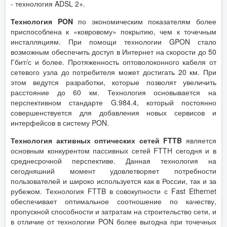
- технология ADSL 2+.
Технология PON
по экономическим показателям более
приспособлена к «ковровому» покрытию, чем к точечным
инсталляциям. При помощи технологии GPON стало
возможным обеспечить доступ в Интернет на скорости до 50
Гбит/с и более. Протяженность оптоволоконного кабеля от
сетевого узла до потребителя может достигать 20 км. При
этом ведутся разработки, которые позволят увеличить
расстояние до 60 км. Технология основывается на
перспективном стандарте G.984.4, который постоянно
совершенствуется для добавления новых сервисов и
интерфейсов в систему PON.
Технология активных оптических сетей FTTB
является
основным конкурентом пассивных сетей FTTH сегодня и в
среднесрочной перспективе. Данная технология на
сегодняшний момент удовлетворяет потребности
пользователей и широко используется как в России, так и за
рубежом. Технология FTTB в совокупности с Fast Ethernet
обеспечивает оптимальное соотношение по качеству,
пропускной способности и затратам на строительство сети, и
в отличие от технологии PON более выгодна при точечных