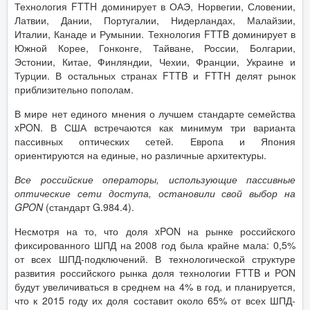
Технология FTTH доминирует в ОАЭ, Норвегии, Словении,
Латвии, Дании, Португалии, Нидерландах, Малайзии,
Италии, Канаде и Румынии. Технология FTTB доминирует в
Южной Корее, Гонконге, Тайване, России, Болгарии,
Эстонии, Китае, Финляндии, Чехии, Франции, Украине и
Турции. В остальных странах FTTB и FTTH делят рынок
приблизительно пополам.
В мире нет единого мнения о лучшем стандарте семейства
xPON. В США встречаются как минимум три варианта
пассивных оптических сетей. Европа и Япония
ориентируются на единые, но различные архитектуры.
Все российские операторы, использующие пассивные
оптические сети доступа, остановили свой выбор на
GPON
(стандарт G.984.4).
Несмотря на то, что доля xPON на рынке российского
фиксированного ШПД на 2008 год была крайне мала: 0,5%
от всех ШПД-подключений. В технологической структуре
развития российского рынка доля технологии FTTB и PON
будут увеличиваться в среднем на 4% в год, и планируется,
что к 2015 году их доля составит около 65% от всех ШПД-