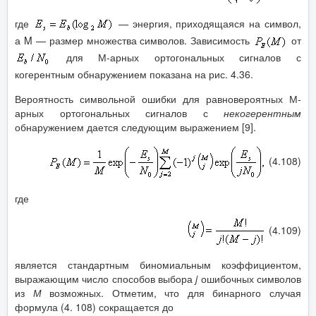
где
—
энергия, приходящаяся на символ,
а M — размер множества символов. Зависимость
от
для М-арных ортогональных сигналов с
когерентным обнаружением показана на рис. 4.36.
Вероятность символьной ошибки для равновероятных М-
арных ортогональных сигналов с
некогерентным
обнаружением дается следующим выражением [9].
(4.108)
где
(4.109)
является стандартным биномиальным коэффициентом,
выражающим число способов выбора
j
ошибочных символов
из
М
возможных. Отметим, что для бинарного случая
формула (4. 108) сокращается до