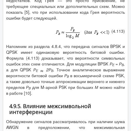
недостатков. Код Грея — это просто присвоение, не
требующее специальных или дополнительных схем. Можно
показать [5], что при использовании кода Грея вероятность
ошибки будет следующей.
(4.113)
Напомним из раздела 4.8.4, что передача сигналов BPSK и
QPSK имеет одинаковую вероятность битовой ошибки.
Формула (4.113) доказывает, что вероятности символьных
ошибок этих схем отличаются. Для модуляции BPSK
Р
= Р
,
Е
В
а для QPSK
Р
2Р
.
Точное аналитическое выражение
Е
В
вероятности битовой ошибки
Р
в восьмеричной схеме PSK,
B
а также довольно точные аппроксимации верхнего и нижнего
пределов
Р
для M-арной PSK при больших
М
можно найти
B
в работе [10].
4.9.5. Влияние межсимвольной
интерференции
Обнаружение сигналов рассматривалось при наличии шума
AWGN в предположении, что межсимвольная