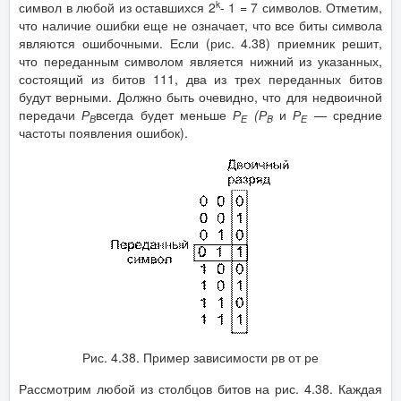
k
символ в любой из оставшихся 2
- 1 = 7 символов. Отметим,
что наличие ошибки еще не означает, что все биты символа
являются ошибочными. Если (рис. 4.38) приемник решит,
что переданным символом является нижний из указанных,
состоящий из битов 111, два из трех переданных битов
будут верными. Должно быть очевидно, что для недвоичной
передачи
Р
всегда будет меньше
Р
(Р
и
Р
—
средние
В
Е
B
Е
частоты появления ошибок).
Рис. 4.38. Пример зависимости рв от ре
Рассмотрим любой из столбцов битов на рис. 4.38. Каждая