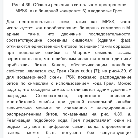
Рис. 4.39. Области решения в сигнальном пространстве
MPSK: а) в бинарной кодировке; 6) в кодировке Грея
Для неортогональных схем, таких как MPSK, часто
используется код преобразования бинарных символов в M-
арные, такие, что двоичные последовательности,
соответствующие соседним символам (сдвигам фаз),
отличаются единственной битовой позицией; таким образом,
при появлении ошибки в М-арном символе высока
вероятность того, что ошибочным является только один из
k
прибывших битов. Кодом, обеспечивающим подобное
свойство, является код Грея (Gray code) [7]; на рис/4.39,
б
для восьмеричной схемы PSK показано распределение
битов по символам с использованием кода Грея. Можно
видеть, что соседние символы отличаются одним двоичным
разрядом. Следовательно, вероятность появления
многобитовой ошибки при данной символьной ошибке
значительно меньше по сравнению с некодированным
распределением битов, показанным на рис. 4.39,
а.
Реализация подобного кода Грея представляет один из
редких случаев в цифровой связи, когда определенная
выгода может быть получена без сопутствующих