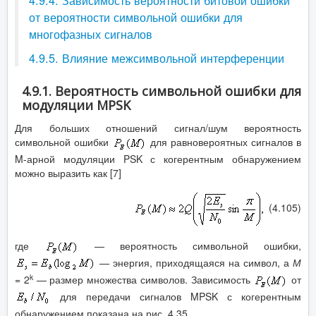
4.9.4. Зависимость вероятности битовой ошибки
от вероятности символьной ошибки для
многофазных сигналов
4.9.5. Влияние межсимвольной интерференции
4.9.1. Вероятность символьной ошибки для
модуляции MPSK
Для больших отношений сигнал/шум вероятность
символьной ошибки
для равновероятных сигналов в
M-арной модуляции PSK с когерентным обнаружением
можно выразить как [7]
(4.105)
где
— вероятность символьной ошибки,
—
энергия, приходящаяся на символ, а
М
k
=
2
— размер множества символов. Зависимость
от
для передачи сигналов MPSK с когерентным
обнаружением показана на рис. 4.35.