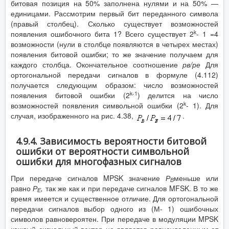
битовая позиция на 50% заполнена нулями и на 50% —
единицами. Рассмотрим первый бит переданного символа
(правый столбец). Сколько существует возможностей
k
появления ошибочного бита 1? Всего существует 2
- 1 =4
возможности (нули в столбце появляются в четырех местах)
появления битовой ошибки; то же значение получаем для
каждого столбца. Окончательное соотношение
р
в
/р
е
Для
ортогональной передачи сигналов в формуле (4.112)
получается следующим образом: число возможностей
k
-1
появления битовой ошибки (2
) делится на число
k
возможностей появления символьной ошибки (2
- 1). Для
случая, изображенного на рис. 4.38,
.
4.9.4. Зависимость вероятности битовой
ошибки от вероятности символьной
ошибки для многофазных сигналов
При передаче сигналов MPSK значение
Р
меньше или
В
равно
Р
,
так же как и при передаче сигналов MFSK. В то же
Е
время имеется и существенное отличие. Для ортогональной
передачи сигналов выбор одного из (М- 1) ошибочных
символов равновероятен. При передаче в модуляции MPSK
каждый сигнальный вектор не является равноудаленным от