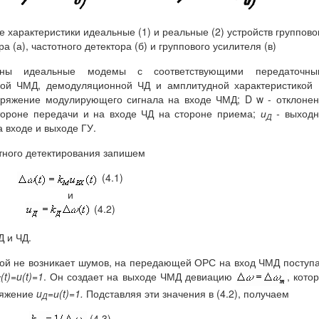
 характеристики идеальные (1) и реальные (2) устройств группово
а (а), частотного детектора (б) и группового усилителя (в)
ены идеальные модемы с соответствующими передаточны
ной ЧМД, демодуляционной ЧД и амплитудной характеристикой
яжение модулирующего сигнала на входе ЧМД; D w - отклонен
тороне передачи и на входе ЧД на стороне приема;
и
-
выходн
Д
 входе и выходе ГУ.
отного детектирования запишем
(4.1)
и
(4.2)
Д и ЧД.
рой не возникает шумов, на передающей ОРС на вход ЧМД поступ
(t)=u(t)=1
. Он создает на выходе ЧМД девиацию
, кото
Х
ряжение
u
=и(t)=1.
Подставляя эти значения в (4.2), получаем
Д
(4.3)