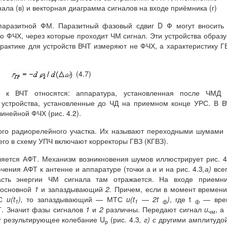
ла (в) и векторная диаграмма сигналов на входе приёмника (г)
 паразитной ФМ. Паразитный фазовый сдвиг D Ф могут вносить
 ФЧХ, через которые проходит ЧМ сигнал. Эти устройства образ
практике для устройств ВЧТ измеряют не ФЧХ, а характеристику Г
(4.7)
а к ВЧТ относятся: аппаратура, установленная после ЧМД 
устройства, установленные до ЧД на приемном конце УРС. В 
инейной ФЧХ (рис. 4.2).
го радиорелейного участка. Их называют переходными шумами
его в схему УПЧ включают корректоры ГВЗ (КГВЗ).
яется АФТ. Механизм возникновения шумов иллюстрирует рис. 4
чения АФТ к антенне и аппаратуре (точки а и и на рис. 4.3
,а)
все
асть энергии ЧМ сигнала там отражается. На входе приемни
 основной
1
и запаздывающий
2.
Причем, если в момент времен
ТС
u(t
),
то запаздывающий — МТС
u(t
— 2t
)
, где t
— вре
1
1
ф
ф
Т. Значит фазы сигналов
1
и
2
различны. Передают сигнал
u
, а
чм
т результирующее колебание U
(рис. 4.3
, г) с
другими амплитудо
p