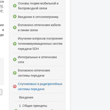
тся
Основы теории мобильной и
(t).
беспроводной связи
ФТ.
Введение в оптоэлектронику
ние
Волоконно-оптические кабели
и в
и линии связи
оде
Изучение вопросов построения
телекоммуникационных систем
передачи SDH
Интегральные и оптические
сети
Волоконно-оптические
системы передачи
Спутниковые и радиорелейные
системы передачи
Введение
1. Общие принципы