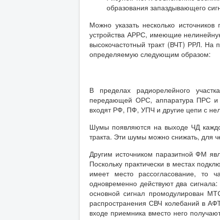
образования запаздывающего сигна
Можно указать несколько источников
устройства АРРС, имеющие нелинейную
высокочастотный тракт (ВЧТ) РРЛ. На 
определяемую следующим образом:
В пределах радиорелейного участк
передающей ОРС, аппаратура ПРС и 
входят РФ, ПФ, УПЧ и другие цепи с нел
Шумы появляются на выходе ЧД каждо
тракта. Эти шумы можно снижать, для ч
Другим источником паразитной ФМ явл
Поскольку практически в местах подклю
имеет место рассогласование, то ч
одновременно действуют два сигнала:
основной сигнал промодулирован М
распространения СВЧ колебаний в АФ
входе приемника вместо него получаю