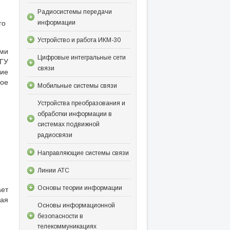
Радиосистемы передачи
го
информации
Устройство и работа ИКМ-30
ми
Цифровые интегральные сети
 ГУ
связи
ие
ое
Мобильные системы связи
Устройства преобразования и
обработки информации в
системах подвижной
радиосвязи
Направляющие системы связи
Линии АТС
ает
Основы теории информации
рая
Основы информационной
безопасности в
телекоммуникациях