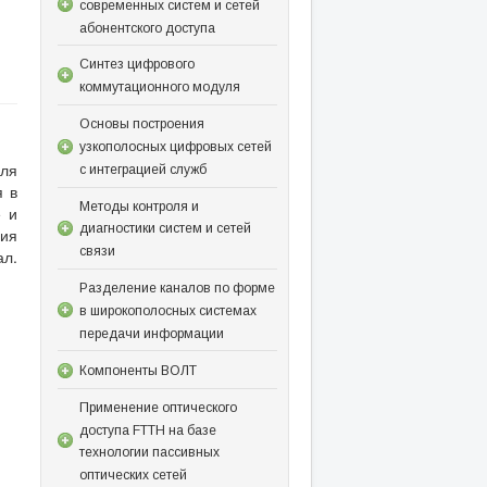
современных систем и сетей
абонентского доступа
Синтез цифрового
коммутационного модуля
Основы построения
узкополосных цифровых сетей
еля
с интеграцией служб
я в
Методы контроля и
е и
диагностики систем и сетей
ия
связи
л.
Разделение каналов по форме
в широкополосных системах
передачи информации
Компоненты ВОЛТ
Применение оптического
доступа FTTH на базе
технологии пассивных
оптических сетей