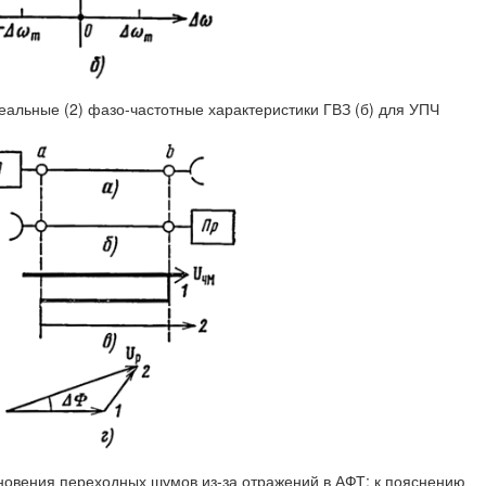
реальные (2) фазо-частотные характеристики ГВЗ (б) для УПЧ
кновения переходных шумов из-за отражений в АФТ; к пояснению