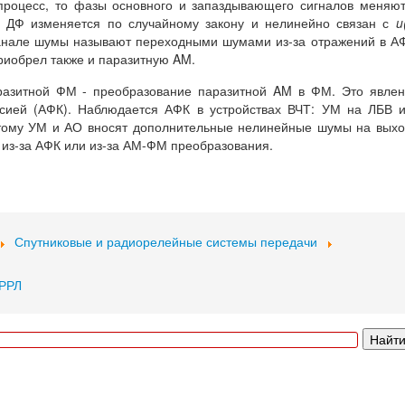
роцесс, то фазы основного и запаздывающего сигналов меняю
и ДФ изменяется по случайному закону и нелинейно связан с
u
канале шумы называют переходными шумами из-за отражений в А
риобрел также и паразитную AM.
разитной ФМ - преобразование паразитной AM в ФМ. Это явле
сией (АФК). Наблюдается АФК в устройствах ВЧТ: УМ на ЛБВ 
этому УМ и АО вносят дополнительные нелинейные шумы на вых
из-за АФК или из-за АМ-ФМ преобразования.
Спутниковые и радиорелейные системы передачи
 РРЛ