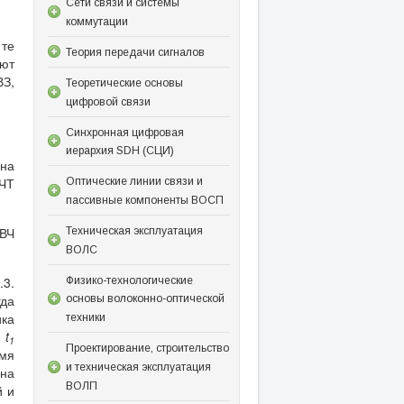
Сети связи и системы
коммутации
 те
Теория передачи сигналов
уют
ВЗ,
Теоретические основы
цифровой связи
Синхронная цифровая
иерархия SDH (СЦИ)
на
ВЧТ
Оптические линии связи и
пассивные компоненты ВОСП
 ВЧ
Техническая эксплуатация
ВОЛС
.3.
Физико-технологические
гда
основы волоконно-оптической
ка
техники
и
t
1
Проектирование, строительство
мя
и техническая эксплуатация
 на
ВОЛП
й и