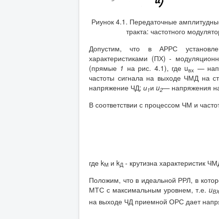
Риунок 4.1. Передаточные амплитудные
тракта: частотного модулятор
Допустим, что в АРРС установл
характеристиками (ПХ) - модуляцион
(прямые
1
на рис. 4.1), где u
— напр
вх
частоты сигнала на выходе ЧМД на с
напряжение ЧД;
и
и
u
— напряжения на
1
2
В соответствии с процессом ЧМ и част
где k
и k
- крутизна характеристик ЧМ
М
Д
Положим, что в идеальной РРЛ, в кото
МТС с максимальным уровнем, т.е.
u
В
на выходе ЧД приемной ОРС дает нап