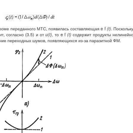
кроме переданного МТС, появилась составляющая e f
(t)
. Поскольк
ит, согласно (3.5) и от
u(t),
то e f
(t)
содержит продукты нелинейн
ние переходных шумов, появляющихся из-за паразитной ФМ.