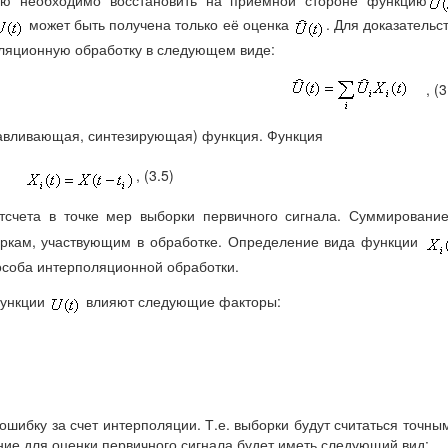
может быть получена только её оценка
. Для доказательс
оляционную обработку в следующем виде:
, (3
авливающая, синтезирующая) функция. Функция
, (3.5)
счета в точке мер выборки первичного сигнала. Суммировани
оркам, участвующим в обработке. Определение вида функции
особа интерполяционной обработки.
функции
влияют следующие факторы:
шибку за счет интерполяции. Т.е. выборки будут считаться точны
ие для оценки первичного сигнала будет иметь следующий вид: