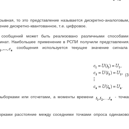
ывная, то это представление называется дискретно-аналоговым
ение дискретно-квантованное, т.е. цифровое.
ие сообщений может быть реализовано различными способами
динат. Наибольшее применение в РСПИ получили представления
сообщения используется текущее значение сигнала
(3
ыборками или отсчетами, а моменты времени
- точка
орками расстояние между соседними точками опроса одинаков