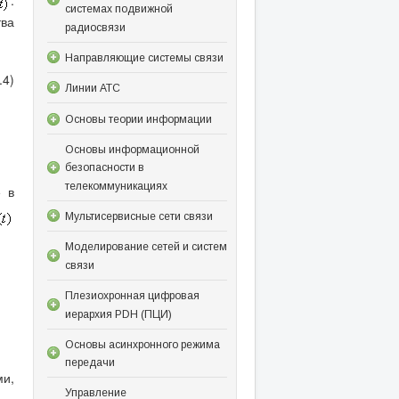
системах подвижной
тва
радиосвязи
Направляющие системы связи
.4)
Линии АТС
Основы теории информации
Основы информационной
безопасности в
телекоммуникациях
е в
Мультисервисные сети связи
Моделирование сетей и систем
связи
Плезиохронная цифровая
иерархия PDH (ПЦИ)
Основы асинхронного режима
передачи
ми,
Управление