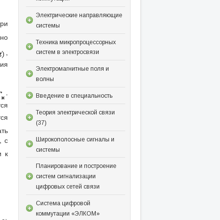
Электрические направляющие
три
системы
жно
Техника микропроцессорных
,
систем в электросвязи
ция
Электромагнитные поля и
волны
.
Введение в специальность
тся
Теория электрической связи
ся
(37)
ать
, с
Широкополосные сигналы и
системы
и к
Планирование и построение
систем сигнализации
цифровых сетей связи
Система цифровой
коммутации «ЭЛКОМ»