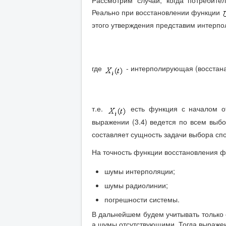
Реально при восстановлении функции
этого утверждения представим интерп
где
- интерполирующая (восстан
т.е.
есть функция с началом от
выражении (3.4) ведется по всем выб
составляет сущность задачи выбора сп
На точность функции восстановления 
шумы интерполяции;
шумы радиолинии;
погрешности системы.
В дальнейшем будем учитывать только о
а шумы отсутствующими. Тогда выражен