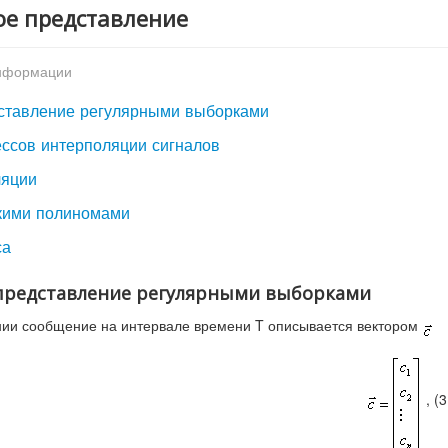
ое представление
информации
дставление регулярными выборками
ессов интерполяции сигналов
ляции
скими полиномами
са
е представление регулярными выборками
нии сообщение на интервале времени T описывается вектором
, (3