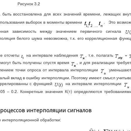
Рисунок 3.2
быть восстановлена для всех значений времени, лежащих вну
использования выборок в моменты времени
.
Это возмо
онная зависимость между значением первичного сигнала
поляция белого шума невозможна, т.к. его корреляционная функ
се отсчеты
на интервале наблюдения
, т.е. полагать
=
 могут быть получены спустя время
, и для реализации требуе
лением точки опроса от интервала интерполяции
уменьшают
малый вклад в ошибку интерполяции. Поэтому имеют смысл учитыв
коррелированны с функцией
на интервале интерполяции
05 – 0.2. Конкретные значения К(τ) определяются требованиям
 процессов интерполяции сигналов
 интерполяционной обработки: