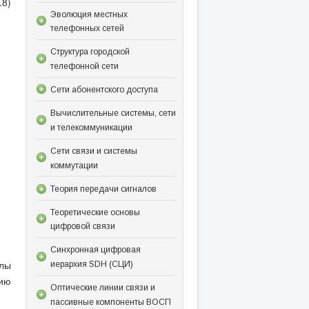
.8)
Эволюция местных
телефонных сетей
Структура городской
телефонной сети
Сети абонентского доступа
Вычислительные системы, сети
и телекоммуникации
Сети связи и системы
коммутации
Теория передачи сигналов
Теоретические основы
цифровой связи
Синхронная цифровая
лы
иерархия SDH (СЦИ)
ию
Оптические линии связи и
пассивные компоненты ВОСП