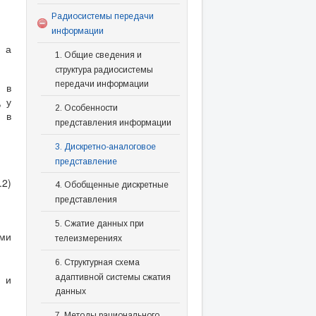
Радиосистемы передачи
информации
, а
1. Общие сведения и
структура радиосистемы
передачи информации
 в
, у
2. Особенности
 в
представления информации
3. Дискретно-аналоговое
представление
.2)
4. Обобщенные дискретные
представления
5. Сжатие данных при
ми
телеизмерениях
6. Структурная схема
адаптивной системы сжатия
о и
данных
7. Методы рационального