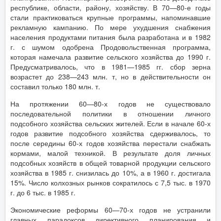
республике, области, району, хозяйству. В 70—80-е годы
стали практиковаться крупные программы, напоминавшие
рекламную кампанию. По мере ухудшения снабжения
населения продуктами питания была разработана и в 1982
г. с шумом одобрена Продовольственная программа,
которая намечала развитие сельского хозяйства до 1990 г.
Предусматривалось, что в 1981—1985 гг. сбор зерна
возрастет до 238—243 млн. т, но в действительности он
составил только 180 млн. т.
На протяжении 60—80-х годов не существовало
последовательной политики в отношении личного
подсобного хозяйства сельских жителей. Если в начале 60-х
годов развитие подсобного хозяйства сдерживалось, то
после середины 60-х годов хозяйства перестали снабжать
кормами, малой техникой. В результате доля личных
подсобных хозяйств в общей товарной продукции сельского
хозяйства в 1985 г. снизилась до 10%, а в 1960 г. достигала
15%. Число колхозных рынков сократилось с 7,5 тыс. в 1970
г. до 6 тыс. в 1985 г.
Экономические реформы 60—70-х годов не устранили
главных парадоксов директивного планирования и