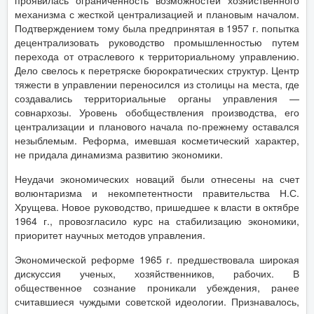
проявилась ограниченность возможностей хозяйственного
механизма с жесткой централизацией и плановым началом.
Подтверждением тому была предпринятая в 1957 г. попытка
децентрализовать руководство промышленностью путем
перехода от отраслевого к территориальному управлению.
Дело свелось к перетряске бюрократических структур. Центр
тяжести в управлении переносился из столицы на места, где
создавались территориальные органы управления —
совнархозы. Уровень обобществления производства, его
централизации и планового начала по-прежнему оставался
незыблемым. Реформа, имевшая косметический характер,
не придала динамизма развитию экономики.
Неудачи экономических новаций были отнесены на счет
волюнтаризма и некомпетентности правительства Н.С.
Хрущева. Новое руководство, пришедшее к власти в октябре
1964 г., провозгласило курс на стабилизацию экономики,
приоритет научных методов управления.
Экономической реформе 1965 г. предшествовала широкая
дискуссия ученых, хозяйственников, рабочих. В
общественное сознание проникали убеждения, ранее
считавшиеся чуждыми советской идеологии. Признавалось,