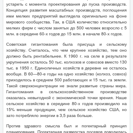
устареть с момента проектирования до пуска производств.
Концепция развития масштабных производств, поглощения
ими мелких предприятий выглядела оригинально на фоне
мирового сообщества. Так, в США количество относительно
мелких фирм с числом занятых до 500 человек возросло с 5
млн. в середине 60-х годов до 15 млн. в начале 80-х годов.
Советская гигантомания была присуща и сельскому
хозяйству. Считалось, что чем крупнее хозяйство, тем оно
должно быть рентабельнее. К 1960 г. на селе в результате
укрупнения осталось 50 тыс. колхозов и совхозов вместо 130
тыс. в 1950 г. Единоличных хозяйств в деревне не осталось
вообще. В 60—80-е годы на одно хозяйство (колхоз, совхоз)
приходилось в среднем 500 работающих и 15 тыс. га земли.
Такой сверхконцентрации не знали развитые страны мира.
Гигантомания в сельскохозяйственном производстве
оказалась невыгодной с экономической точки зрения. Наше
сельское хозяйство в середине 80-х годов производило на
15% меньше продукции, чем сельское хозяйство США, но
зато потребляло энергии в 3,5 раза больше.
Против здравого смысла был и погектарный принцип
планирования. Погектарная разверстка посевов доводилась