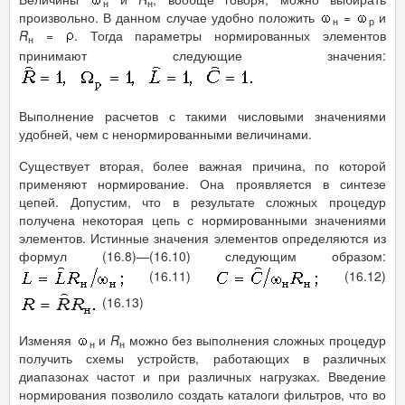
н
н
произвольно. В данном случае удобно положить
=
и
н
р
R
=
. Тогда параметры нормированных элементов
н
принимают следующие значения:
Выполнение расчетов с такими числовыми значениями
удобней, чем с ненормированными величинами.
Существует вторая, более важная причина, по которой
применяют нормирование. Она проявляется в синтезе
цепей. Допустим, что в результате сложных процедур
получена некоторая цепь с нормированными значениями
элементов. Истинные значения элементов определяются из
формул (16.8)—(16.10) следующим образом:
(16.11)
(16.12)
(16.13)
Изменяя
и
R
можно без выполнения сложных процедур
н
н
получить схемы устройств, работающих в различных
диапазонах частот и при различных нагрузках. Введение
нормирования позволило создать каталоги фильтров, что во