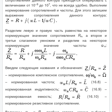
–9
7
величинами от 10
до 10
, что не всегда удобно. Выполним
нормирование сопротивлений и частоты. Для этого запишем
выражение сопротивления данного контура:
Разделим левую и правую часть равенства на некоторое
нормирующее значение сопротивления
R
, а второе и
н
третье слагаемое умножим и разделим на некоторое
нормирующее значение частоты
:
н
Введем следующие названия и обозначения:
– нормированное комплексное сопротивление,
– нормированная частота;
(16.8) –
нормированная индуктивность;
(16.9) –
нормированная емкость;
(16.10) –
нормированное резистивное сопротивление.
Величины
и
R
, вообще говоря, можно выбирать