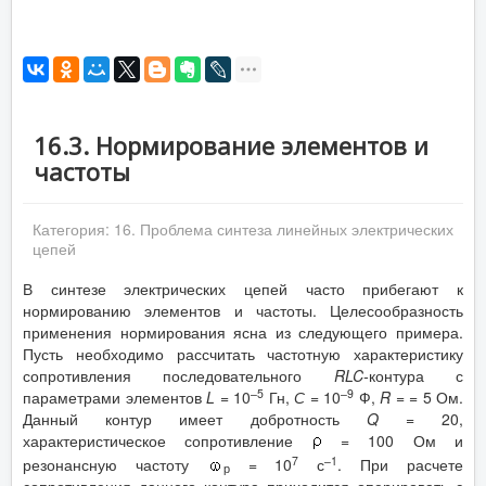
16.3. Нормирование элементов и
частоты
Категория:
16. Проблема синтеза линейных электрических
цепей
В синтезе электрических цепей часто прибегают к
нормированию элементов и частоты. Целесообразность
применения нормирования ясна из следующего примера.
Пусть необходимо рассчитать частотную характеристику
сопротивления последовательного
RLC-
контура с
–5
–9
параметрами элементов
L
= 10
Гн,
С
= 10
Ф,
R
= = 5 Ом.
Данный контур имеет добротность
Q
= 20,
характеристическое сопротивление
= 100 Ом и
7
–1
резонансную частоту
= 10
с
. При расчете
р
сопротивления данного контура приходится оперировать с