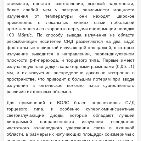
стоимости, простоте изготовления, высокой надежности,
более слабой, чем у лазеров, зависимости мощности
излучения от температуры они находят широкое
применение в локальных линиях связи небольшой
протяженности со скоростью передачи информации порядка
100 Мбит/с. По способу вывода излучения из области
рекомбинации носителей СИД разделяются на два вида:
фронтальные с широкой излучающей площадкой, в которых
излучение выводится в направлении, перпендикулярном
плоскости p-n-перехода, и торцевого типа. Первые имеют
излучающую площадку с характерными размерами (0,05…1)
мм, и их излучение распределено довольно изотропно в
пространстве, что приводит к большим потерям при вводе
излучения в оптическое волокно из-за существенного
различия их фазовых объемов.
Для применений в ВОЛС более перспективны СИД
торцевого типа, и особенно суперлюминисцентные
светоизлучающие диоды, которые обладают лучшей
диаграммой направленности излучения вследствие
частотного волноводного удержания света в активной
области, а размеры их излучающих площадок соизмеримы с
поперечными размерами одномодовых оптических волокон.