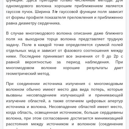
одномодового волокна хорошим приближением является
гауссов пучок. Ширина
1/е
гауссовой функции поля зависит
от формы профиля показателя преломления и приближенно
равна диаметру сердечника.
В случае многомодового волокна описание даже ближнего
поля на выходном торце волокна представляет трудную
задачу. Поле в каждой точке определяется суммой полей
отдельных мод и зависит от фазового соотношения между
ними. Последнее принимает все значения от 0 до 2p с
равной вероятностью за период наблюдения. При
многомодовом волокне хорошие результаты дает
геометрический метод.
При соединении источника излучения с многомодовым
волокном обычно имеют место два вида потерь, которые
вызваны несовпадением излучающей и принимающей
излучение областей, а также отличием цифровых апертур
источника и волокна. Несовпадение областей имеет место,
когда область, освещенная источником, больше сердцевины
волокна, при этом согласование достигается минимизацией
расстояния между источником и волокном (соединение