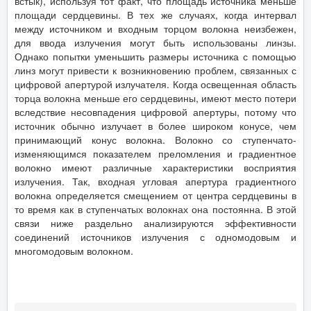
встык), используя тот факт, что площадь источника меньше
площади сердцевины. В тех же случаях, когда интервал
между источником и входным торцом волокна неизбежен,
для ввода излучения могут быть использованы линзы.
Однако попытки уменьшить размеры источника с помощью
линз могут привести к возникновению проблем, связанных с
цифровой апертурой излучателя. Когда освещенная область
торца волокна меньше его сердцевины, имеют место потери
вследствие несовпадения цифровой апертуры, потому что
источник обычно излучает в более широком конусе, чем
принимающий конус волокна. Волокно со ступенчато-
изменяющимся показателем преломления и градиентное
волокно имеют различные характеристики восприятия
излучения. Так, входная угловая апертура градиентного
волокна определяется смещением от центра сердцевины в
то время как в ступенчатых волокнах она постоянна. В этой
связи ниже раздельно анализируются эффективности
соединений источников излучения с одномодовым и
многомодовым волокном.