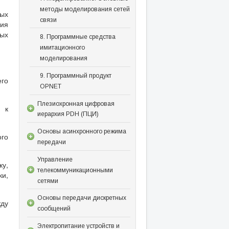
методы моделирования сетей
ых
связи
ния
ных
8. Программные средства
имитационного
моделирования
9. Программный продукт
его
OPNET
Плезиохронная цифровая
 к
иерархия PDH (ПЦИ)
Основы асинхронного режима
го
передачи
Управление
у,
телекоммуникационными
ки,
сетями
Основы передачи дискретных
ду
сообщений
Электропитание устройств и