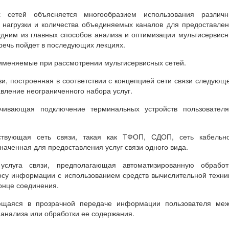
х сетей объясняется многообразием использования различн
 нагрузки и количества объединяемых каналов для предоставле
Одним из главных способов анализа и оптимизации мультисервис
речь пойдет в последующих лекциях.
именяемые при рассмотрении мультисервисных сетей.
зи, построенная в соответствии с концепцией сети связи следующ
вление неограниченного набора услуг.
чивающая подключение терминальных устройств пользователя
вующая сеть связи, такая как ТФОП, СДОП, сеть кабельно
значенная для предоставления услуг связи одного вида.
слуга связи, предполагающая автоматизированную обработк
осу информации с использованием средств вычислительной техни
онце соединения.
ющаяся в прозрачной передаче информации пользователя меж
 анализа или обработки ее содержания.