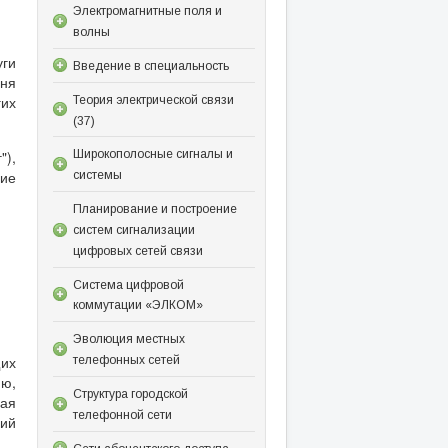
Электромагнитные поля и
волны
уги
Введение в специальность
вня
гих
Теория электрической связи
(37)
),
Широкополосные сигналы и
ние
системы
Планирование и построение
систем сигнализации
цифровых сетей связи
Система цифровой
коммутации «ЭЛКОМ»
Эволюция местных
их
телефонных сетей
ю,
Структура городской
ая
телефонной сети
ий