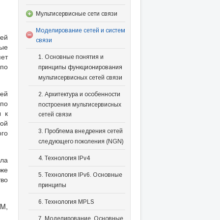
Мультисервисные сети связи
Моделирование сетей и систем
ей
связи
ные
яет
1. Основные понятия и
по
принципы функционирования
мультисервисных сетей связи
шей
2. Архитектура и особенности
по
построения мультисервисных
 к
сетей связи
вой
3. Проблема внедрения сетей
го
следующего поколения (NGN)
ыла
4. Технология IPv4
 же
5. Технология IPv6. Основные
тво
принципы
6. Технология MPLS
TM,
7. Моделирование. Основные