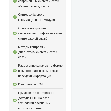
современных систем и сетей
абонентского доступа
Синтез цифрового
коммутационного модуля
Основы построения
узкополосных цифровых сетей
с интеграцией служб
Методы контроля и
диагностики систем и сетей
связи
Разделение каналов по форме
в широкополосных системах
передачи информации
Компоненты ВОЛТ
Применение оптического
доступа FTTH на базе
технологии пассивных
оптических сетей