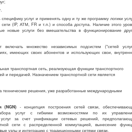
уг;
.
 специфику услуг и применять одну и ту же программу логики усл
сети (IP, АТМ, FR и т.п.) и способа доступа. Наличие этого уро
бые новые услуги без вмешательства в функционирование дру
 включать множество независимых подсистем ("сетей услуг"
иях, имеющих своих абонентов и использующих свои, внутрен
ьная транспортная сеть, реализующая функции транспортного
ей и передачей. Назначением транспортной сети является
а технические решения, уже разработанные международными
я (NGN)
- концепция построения сетей связи, обеспечивающ
 набора услуг с гибкими возможностями по их управлени
услуг за счет унификации сетевых решений, предполагающ
ртной сети с распределенной коммутацией, вынесение функц
евые узлы и интеграцию с традиционными сетями связи.