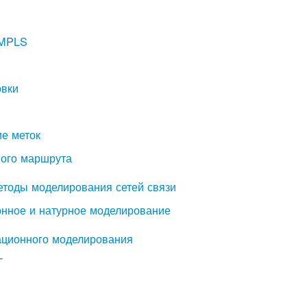
 MPLS
овки
ие меток
мого маршрута
етоды моделирования сетей связи
онное и натурное моделирование
ационного моделирования
T