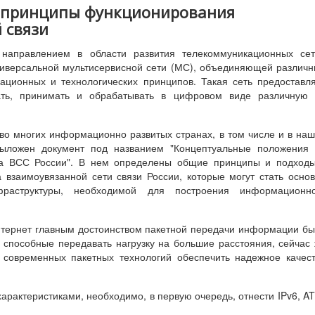
и принципы функционирования
 связи
направлением в области развития телекоммуникационных сет
ниверсальной мультисервисной сети (МС), объединяющей различ
ационных и технологических принципов. Такая сеть предоставл
ать, принимать и обрабатывать в цифровом виде различную 
о многих информационно развитых странах, в том числе и в на
выложен документ под названием "Концептуальные положения 
на ВСС России". В нем определены общие принципы и подходы
 взаимоувязанной сети связи России, которые могут стать осно
раструктуры, необходимой для построения информационно
нтернет главным достоинством пакетной передачи информации б
 способные передавать нагрузку на большие расстояния, сейчас
 современных пакетных технологий обеспечить надежное качес
рактеристиками, необходимо, в первую очередь, отнести IPv6, A