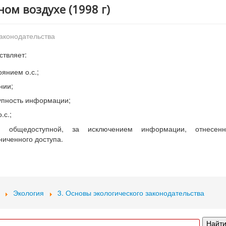
ном воздухе (1998 г)
законодательства
ствляет:
янием о.с.;
нии;
тупность информации;
.с.;
 общедоступной, за исключением информации, отнесенн
ниченного доступа.
Экология
3. Основы экологического законодательства