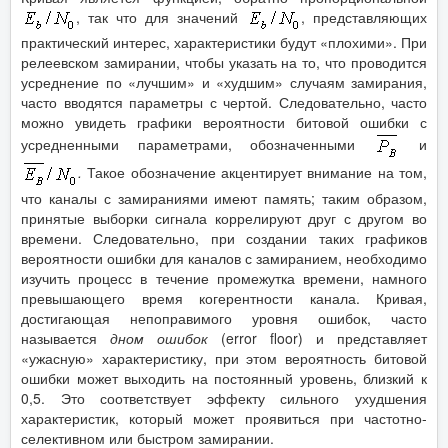
, так что для значений
, представляющих
практический интерес, характеристики будут «плохими». При
релеевском замирании, чтобы указать на то, что проводится
усреднение по «лучшим» и «худшим» случаям замирания,
часто вводятся параметры с чертой. Следовательно, часто
можно увидеть графики вероятности битовой ошибки с
усредненными параметрами, обозначенными
и
.
Такое обозначение акцентирует внимание на том,
что каналы с замираниями имеют память; таким образом,
принятые выборки сигнала коррелируют друг с другом во
времени. Следовательно, при создании таких графиков
вероятности ошибки для каналов с замиранием, необходимо
изучить процесс в течение промежутка времени, намного
превышающего время когерентности канала. Кривая,
достигающая непоправимого уровня ошибок, часто
называется
дном ошибок
(error floor) и представляет
«ужасную» характеристику, при этом вероятность битовой
ошибки может выходить на постоянный уровень, близкий к
0,5. Это соответствует эффекту сильного ухудшения
характеристик, который может проявиться при частотно-
селективном или быстром замирании.