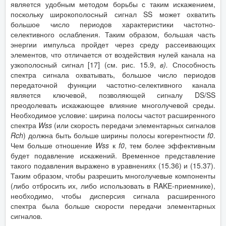
является удобным методом борьбы с таким искажением,
поскольку широкополосный сигнал SS может охватить
большое число периодов характеристики частотно-
селективного ослабления. Таким образом, большая часть
энергии импульса пройдет через среду рассеивающих
элементов, что отличается от воздействия нулей канала на
узкополосный сигнал [17] (см. рис. 15.9,
в).
Способность
спектра сигнала охватывать, большое число периодов
передаточной функции частотно-селективного канала
является ключевой, позволяющей сигналу DS/SS
преодолевать искажающее влияние многолучевой среды.
Необходимое условие: ширина полосы частот расширенного
спектра
Wss
(или скорость передачи элементарных сигналов
Rch
) должна быть больше ширины полосы когерентности
f
0
.
Чем больше отношение
Wss
к
f
0
, тем более эффективным
будет подавление искажений. Временное представление
такого подавления выражено в уравнениях (15.36) и (15.37).
Таким образом, чтобы разрешить многолучевые компоненты
(либо отбросить их, либо использовать в RAKE-приемнике),
необходимо, чтобы дисперсия сигнала расширенного
спектра была больше скорости передачи элементарных
сигналов.