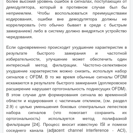
более высокий уровень ошибок в сигналах, поступающих от
демодулятора, который в противном случае был бы
неприемлем. Чтобы воспользоваться преимуществами
кодирования, ошибки вне демодулятора должны не
коррелировать (что обычно бывает в среде с быстрым
замиранием) либо в систему должно внедряться устройство
чередования.
Если одновременно происходит ухудшение характеристик в
результате быстрого замирания и частотной
избирательности, улучшение может обеспечить один
интересный метод фильтрации. Частотно-селективное
ухудшение характеристик можно снизить, используя набор
сигналов с OFDM. В то же время обычные сигналы OFDM
искажаются в результате быстрого замирания (доплеровское
расширение нарушает ортогональность поднесущих OFDM).
В этом случае для формирования сигнала во временной
области и кодирования с частичным откликом, (см. раздел
2.9) с целью уменьшения боковых спектральных лепестков
набора сигналов (что помогает сохранить их
ортогональность) используется метод полифазной
фильтрации [24]. Процесс вносит известную ISI и помехи
соседнего канала (adjacent channel interference - АСI),