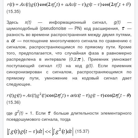
(15.35)
Здесь
x
(
t
)
— информационный сигнал,
g
(
t
)
—
шумоподобный (pseudonoise — PN) код расширения,
—
разность во времени распространения между двумя путями,
а
— поглощение многолучевого сигнала по сравнению с
сигналом, распространяющимся по прямому пути. Кроме
того, предполагается, что случайная фаза в равномерно
распределена в интервале (0,2
), Приемник умножает
поступающий сигнал
r
(
t
)
на код
g
(
t
).
Если приемник
синхронизирован с сигналом, распространяющимся по
прямому пути, умножение на кодовый сигнал дает
следующее.
(15.36)
2
где
g
(
t
)
= 1. Если
больше длительности элементарного
псевдошумового сигнала, тогда
(15.37)