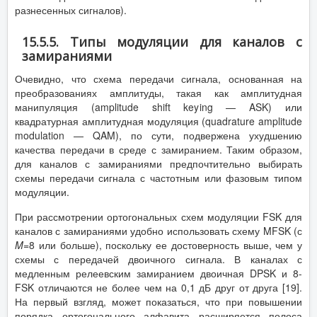
разнесенных сигналов).
15.5.5. Типы модуляции для каналов с
замираниями
Очевидно, что схема передачи сигнала, основанная на
преобразованиях амплитуды, такая как амплитудная
манипуляция (amplitude shift keying — ASK) или
квадратурная амплитудная модуляция (quadrature amplitude
modulation — QAM), по сути, подвержена ухудшению
качества передачи в среде с замиранием. Таким образом,
для каналов с замираниями предпочтительно выбирать
схемы передачи сигнала с частотным или фазовым типом
модуляции.
При рассмотрении ортогональных схем модуляции FSK для
каналов с замираниями удобно использовать схему MFSK (с
M
=
8 или больше), поскольку ее достоверность выше, чем у
схемы с передачей двоичного сигнала. В каналах с
медленным релеевским замиранием двоичная DPSK и 8-
FSK отличаются не более чем на 0,1 дБ друг от друга [19].
На первый взгляд, может показаться, что при повышении
порядка ортогонального алфавита расширяется полоса