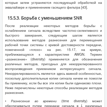
которые затем устраняются последующей обработкой на
эквалайзере и применением гасящего фильтра [43].
15.5.3. Борьба с уменьшением SNR
После реализации некоторых методов борьбы с
ослаблением сигнала вследствие частотно-селективного и
быстрого замирания, следующим шагом является
использование методов разнесения для перемещения
рабочей точки системы с кривой достоверности передачи,
помеченной «плохо» на рис. 15.17, на кривую,
приближающуюся к характеристике AWGN. Термин
«разнесение» (diversity) применяется для обозначения
различных методов, пригодных для некоррелированного
воспроизведения приемником интересующего сигнала.
Некоррелированность является здесь важной особенностью,
поскольку дополнительные копии сигнала ничем не помогли
бы приемнику, если бы все эти копии были одинаково плохи.
Ниже перечислены некоторые способы реализации методов
разнесения.
•
Разнесение во времени
(time diversity) может
обеспечиваться путем передачи сигнала в
L
различных