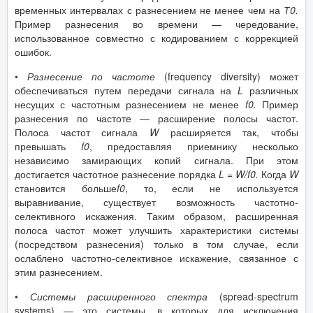
временных интервалах с разнесением не менее чем на
Т0.
Пример разнесения во времени — чередование,
использованное совместно с кодированием с коррекцией
ошибок.
•
Разнесение по частоте
(frequency diversity) может
обеспечиваться путем передачи сигнала на
L
различных
несущих с частотным разнесением не менее
f
0
.
Пример
разнесения по частоте — расширение полосы частот.
Полоса частот сигнала
W
расширяется так, чтобы
превышать
f
0
, предоставляя приемнику несколько
независимо замирающих копий сигнала. При этом
достигается частотное разнесение порядка
L
=
W
/
f
0
.
Когда
W
становится больше
f
0
, то, если не используется
выравнивание, существует возможность частотно-
селективного искажения. Таким образом, расширенная
полоса частот может улучшить характеристики системы
(посредством разнесения) только в том случае, если
ослаблено частотно-селективное искажение, связанное с
этим разнесением.
•
Системы расширенного спектра
(spread-spectrum
systems) — это системы, в которых для исключения