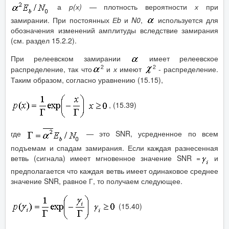
а
р(х) —
плотность вероятности
х
при
замирании. При постоянных
Е
b
и
N
0
,
используется для
обозначения изменений амплитуды вследствие замирания
(см. раздел 15.2.2).
При релеевском замирании
имеет релеевское
2
2
распределение, так что
и
х
имеют
- распределение.
Таким образом, согласно уравнению (15.15),
, (15.39)
где
—
это SNR, усредненное по всем
подъемам и спадам замирания. Если каждая разнесенная
ветвь (сигнала) имеет мгновенное значение SNR =
и
предполагается что каждая ветвь имеет одинаковое среднее
значение SNR, равное Г, то получаем следующее.
(15.40)