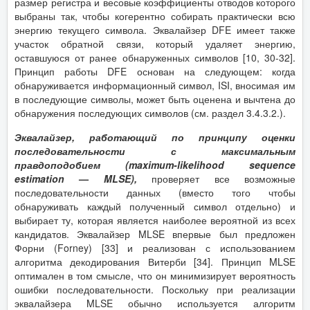
размер регистра и весовые коэффициенты отводов которого
выбраны так, чтобы когерентно собирать практически всю
энергию текущего символа. Эквалайзер DFE имеет также
участок обратной связи, который удаляет энергию,
оставшуюся от ранее обнаруженных символов [10, 30-32].
Принцип работы DFE основан на следующем: когда
обнаруживается информационный символ, ISI, вносимая им
в последующие символы, может быть оценена и вычтена до
обнаружения последующих символов (см. раздел 3.4.3.2.).
Эквалайзер, работающий по принципу оценки
последовательности с максимальным
правдоподобием (
maximum
-
likelihood
sequence
estimation
—
MLSE
),
проверяет все возможные
последовательности данных (вместо того чтобы
обнаруживать каждый полученный символ отдельно) и
выбирает ту, которая является наиболее вероятной из всех
кандидатов. Эквалайзер MLSE впервые был предложен
Форни (Forney) [33] и реализован с использованием
алгоритма декодирования Витерби [34]. Принцип MLSE
оптимален в том смысле, что он минимизирует вероятность
ошибки последовательности. Поскольку при реализации
эквалайзера MLSE обычно используется алгоритм