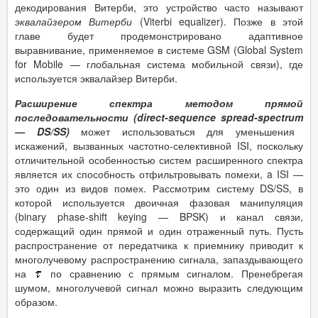
декодирования Витерби, это устройство часто называют
эквалайзером Витерби
(Viterbi equalizer). Позже в этой
главе будет продемонстрировано адаптивное
выравнивание, применяемое в системе GSM (Global System
for Mobile — глобальная система мобильной связи), где
используется эквалайзер Витерби.
Расширение спектра методом прямой
последовательности (
direct
-
sequence
spread
-
spectrum
—
DS
/
SS
)
может использоваться для уменьшения
искажений, вызванных частотно-селективной ISI, поскольку
отличительной особенностью систем расширенного спектра
является их способность отфильтровывать помехи, a ISI —
это один из видов помех. Рассмотрим систему DS/SS, в
которой используется двоичная фазовая манипуляция
(binary phase-shift keying — BPSK) и канал связи,
содержащий один прямой и один отраженный путь. Пусть
распространение от передатчика к приемнику приводит к
многолучевому распространению сигнала, запаздывающего
на
по сравнению с прямым сигналом. Пренебрегая
шумом, многолучевой сигнал можно выразить следующим
образом.