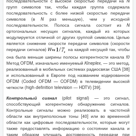
последовательности с высокой скоростью передачи на
N
групп символов так, чтобы каждая группа содержала
последовательность с более низкой скоростью передачи
символов (в
N
раз меньшую), чем у исходной
последовательности. Полоса сигнала состоит из
N
ортогональных несущих сигналов, каждый из которых
модулируется отличной от других группой символов. Целью
является снижение скорости передачи символов (скорости
передачи сигналов)
W
на каждой несущей так, чтобы
она была меньше ширины полосы когерентности канала
f
0
Метод OFDM, изначально именуемый
Kineplex
,
— это метод,
реализованный в мобильных системах радиосвязи США [38]
и использованный в Европе под названием кодированное
OFDM (Coded OFDM — COFDM) в телевидении высокой
четкости (high-definition television — HDTV) [39].
Контрольный сигнал
(pilot signal) — это сигнал,
способствующий когерентному обнаружению сигналов.
Контрольные сигналы можно реализовать в частотной
области как внутриполосные тоны [40] или во временной
области как цифровые последовательности, которые могут
также предоставлять информацию о состоянии канала и
таким образом улучшать достоверность передачи при