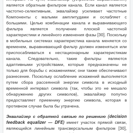
является обратным фильтром канала. Если канал является
частотно-селективным, эквалайзер усиливает частотные
Компоненты с малыми амплитудами и ослабляет с
большими. Целью комбинации канала и выравнивающего
фильтра является получение плоской частотной
характеристики и линейного изменения фазы [30]. Поскольку
в мобильных системах характеристика канала меняется со
временем, выравнивающий фильтр должен изменяться или
приспосабливаться к нестационарным характеристикам
канала. Следовательно, такие фильтры являются
адаптивными устройствами, которые предназначены не
только для борьбы с искажениями; они также обеспечивают
разнесение. Поскольку ослабление искажений выполняется
путем сбора рассеянной энергии символа в исходный
временной интервал символа (так, чтобы это не мешало
обнаружению других символов), эквалайзер попутно
предоставляет приемнику энергию символа, которая в
противном случае была бы утрачена.
Эквалайзер с обратной связью по решению (
decision
feedback
equalizer
—
DFE
)
имеет участок прямой связи,
являющийся линейным трансверсальным фильтром [30],