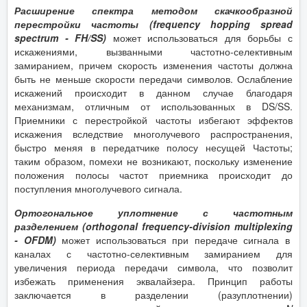
Расширение спектра методом скачкообразной
перестройки частоты (
frequency
hopping
spread
spectrum
-
FH
/
SS
)
может использоваться для борьбы с
искажениями, вызванными частотно-селективным
замиранием, причем скорость изменения частоты должна
быть не меньше скорости передачи символов. Ослабление
искажений происходит в данном случае благодаря
механизмам, отличным от использованных в DS/SS.
Приемники с перестройкой частоты избегают эффектов
искажения вследствие многолучевого распространения,
быстро меняя в передатчике полосу несущей Частоты;
таким образом, помехи не возникают, поскольку изменение
положения полосы частот приемника происходит до
поступления многолучевого сигнала.
Ортогональное уплотнение с частотным
разделением (
orthogonal
frequency
-
division
multiplexing
-
OFDM
)
может использоваться при передаче сигнала в
каналах с частотно-селективным замиранием для
увеличения периода передачи символа, что позволит
избежать применения эквалайзера. Принцип работы
заключается в разделении (разуплотнении)