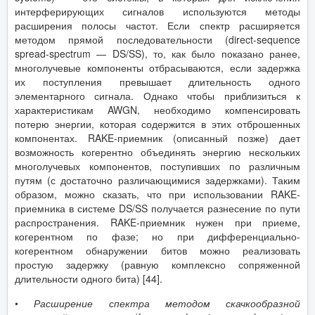
интерферирующих сигналов используются методы
расширения полосы частот. Если спектр расширяется
методом прямой последовательности (direct-sequence
spread-spectrum — DS/SS), то, как было показано ранее,
многолучевые компоненты отбрасываются, если задержка
их поступления превышает длительность одного
элементарного сигнала. Однако чтобы приблизиться к
характеристикам AWGN, необходимо компенсировать
потерю энергии, которая содержится в этих отброшенных
компонентах. RAKE-приемник (описанный позже) дает
возможность когерентно объединять энергию нескольких
многолучевых компонентов, поступивших по различным
путям (с достаточно различающимися задержками). Таким
образом, можно сказать, что при использовании RAKE-
приемника в системе DS/SS получается разнесение по пути
распространения. RAKE-приемник нужен при приеме,
когерентном по фазе; но при дифференциально-
когерентном обнаружении битов можно реализовать
простую задержку (равную комплексно сопряженной
длительности одного бита) [44].
•
Расширение спектра методом скачкообразной