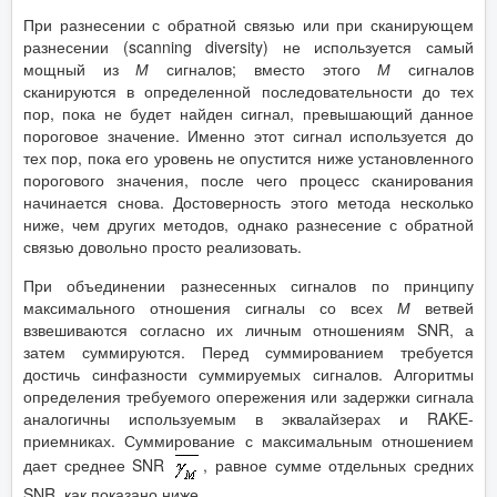
При разнесении с обратной связью или при сканирующем
разнесении (scanning diversity) не используется самый
мощный из
М
сигналов; вместо этого
М
сигналов
сканируются в определенной последовательности до тех
пор, пока не будет найден сигнал, превышающий данное
пороговое значение. Именно этот сигнал используется до
тех пор, пока его уровень не опустится ниже установленного
порогового значения, после чего процесс сканирования
начинается снова. Достоверность этого метода несколько
ниже, чем других методов, однако разнесение с обратной
связью довольно просто реализовать.
При объединении разнесенных сигналов по принципу
максимального отношения сигналы со всех
М
ветвей
взвешиваются согласно их личным отношениям SNR, а
затем суммируются. Перед суммированием требуется
достичь синфазности суммируемых сигналов. Алгоритмы
определения требуемого опережения или задержки сигнала
аналогичны используемым в эквалайзерах и RAKE-
приемниках. Суммирование с максимальным отношением
дает среднее SNR
, равное сумме отдельных средних
SNR, как показано ниже.