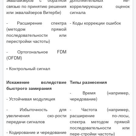
эквалайзеров с обратной
дополнительных не-
связью по принятию решения
коррелирующих оценок
или эквалайзеров Витерби)
сигнала
- Расширение спектра
- Коды коррекции ошибок
(методом прямой
последовательности или
перестройки частоты)
- Ортогональное FDM
(OFDM)
-
Контрольный сигнал
Искажение вследствие
Типы разнесения
быстрого замирания
- Время (например,
- Устойчивая модуляция
чередование)
- Избыточность для
- Частота (например,
увеличения ско-рости
расширение по-лосы,
передачи сигналов
спектра методом прямой
последовательности или
- Кодирование и чередование
пере-стройки частоты)