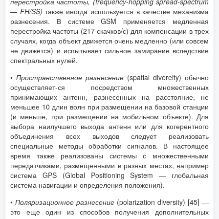
перестройка частоты, (
frequency
-
hopping
spread
-
spectrum
—
FH
/
SS
)
также иногда используется в качестве механизма
разнесения. В системе GSM применяется медленная
перестройка частоты (217 скачков/с) для компенсации в трех
случаях, когда объект движется очень медленно (или совсем
не движется) и испытывает сильное замирание вследствие
спектральных нулей.
•
Пространственное разнесение
(spatial divereity) обычно
осуществляет-ся посредством множественных
принимающих антенн, разнесенных на расстояние, не
меньшее 10 длин волн при размещении на базовой станции
(и меньше, при размещении на мобильном объекте). Для
выбора наилучшего выхода антенн или для когерентного
объединения всех выходов следует реализовать
специальные методы обработки сигналов. В настоящее
время также реализованы системы с множественными
передатчиками, размещенными в разных местах, например
система GPS (Global Positioning System — глобальная
система навигации и определения положения).
•
Поляризационное разнесение
(polarization diversity) [45] —
это еще один из способов получения дополнительных