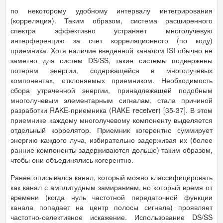
по некоторому удобному интервалу интегрирования
(корреляция). Таким образом, система расширенного
спектра эффективно устраняет многолучевую
интерференцию за счет корреляционного (по коду)
приемника. Хотя наличие введенной каналом ISI обычно не
заметно для систем DS/SS, такие системы подвержены
потерям энергии, содержащейся в многолучевых
компонентах, отклоняемых приемником. Необходимость
сбора утраченной энергии, принадлежащей подобным
многолучевым элементарным сигналам, стала причиной
разработки RAKE-приемника (RAKE receiver) [35-37]. В этом
приемнике каждому многолучевому компоненту выделяется
отдельный коррелятор. Приемник когерентно суммирует
энергию каждого луча, избирательно задерживая их (более
ранние компоненты задерживаются дольше) таким образом,
чтобы они объединялись когерентно.
Ранее описывался канал, который можно классифицировать
как канал с амплитудным замиранием, но который время от
времени (когда нуль частотной передаточной функции
канала попадает на центр полосы сигнала) проявляет
частотно-селективное искажение. Использование DS/SS