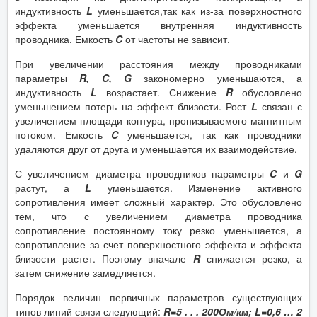
индуктивность
L
уменьшается,так как из-за поверхностного
эффекта уменьшается внутренняя индуктивность
проводника. Емкость
C
от частоты не зависит.
При увеличении расстояния между проводниками
параметры
R, C, G
закономерно уменьшаются, а
индуктивность
L
возрастает. Снижение
R
обусловлено
уменьшением потерь на эффект близости. Рост
L
связан с
увеличением площади контура, пронизываемого магнитным
потоком. Емкость
C
уменьшается, так как проводники
удаляются друг от друга и уменьшается их взаимодействие.
С увеличением диаметра проводников параметры
C
и
G
растут, а
L
уменьшается. Изменение активного
сопротивления имеет сложный характер. Это обусловлено
тем, что с увеличением диаметра проводника
сопротивление постоянному току резко уменьшается, а
сопротивление за счет поверхностного эффекта и эффекта
близости растет. Поэтому вначале
R
снижается резко, а
затем снижение замедляется.
Порядок величин первичных параметров существующих
типов линий связи следующий:
R=5 . . . 200Ом/км; L=0,6 … 2