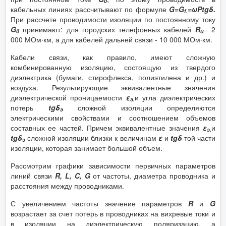
0
кабельных линиях рассчитывают по формуле
G=G
=ωΡtgδ.
f.
При рассчете проводимости изоляции по постоянному току
G
принимают: для городских телефонных кабелей
R
= 2
0
и
000 МОм·км, а для кабелей дальней связи - 10 000 МОм·км.
Кабели связи, как правило, имеют сложную
комбинированную изоляцию, состоящую из твердого
диэлектрика (бумаги, стирофлекса, полиэтилена и др.) и
воздуха. Результирующие эквивалентные значения
диэлектрической проницаемости
ε
и угла диэлектрических
э.
потерь
tgδ
сложной изоляции определяются
э
электрическими свойствами и соотношением объемов
составных ее частей. Причем эквивалентные значения
ε
и
э.
tgδ
сложной изоляции близки к величинам
ε
и
tgδ
той части
э
изоляции, которая занимает большой объем.
Рассмотрим графики зависимости первичных параметров
линий связи
R, L, C, G
от частоты, диаметра проводника и
расстояния между проводниками.
С увеличением частоты значение параметров
R
и
G
возрастает за счет потерь в проводниках на вихревые токи и
в изоляции на диэлектрическую поляризацию, а