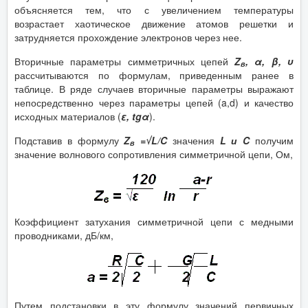
объясняется тем, что с увеличением температуры
возрастает хаотическое движение атомов решетки и
затрудняется прохождение электронов через нее.
Вторичные параметры симметричных цепей
Z
, α, β, υ
в
рассчитываются по формулам, приведенным ранее в
таблице. В ряде случаев вторичные параметры выражают
непосредственно через параметры цепей (a,d) и качество
исходных материалов (
ε, tgα
).
Подставив в формулу
Z
=√L/C
значения
L и C
получим
в
значение волнового сопротивления симметричной цепи, Ом,
Коэффициент затухания симметричной цепи с медными
проводниками, дБ/км,
Путем подстановки в эту формулу значений первичных