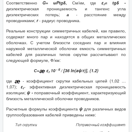
Соответственно
G= ωΡtgδ,
См/км, где
ε
и
tgδ -
r
диэлектрическая проницаемость и тангенс угла
диэлектрических потерь;
а
- расстояние между
проводниками;
r
- радиус проводника.
Реальные конструкции симметричных кабелей, как правило,
содержат много пар и находятся в общих металлических
оболочках. С учетом близости соседних пар и влияния
наружной металлической оболочки емкость симметричных
кабелей для различных типов скрутки рассчитывают по
следующей формуле, Ф/км:
- 6
С=
ε
10
/ [36 ln(aψ/r)], (1.2)
r
где
- коэффициент скрутки кабельных цепей (1,02 …
1,07);
ε
- эффективная диэлектрическая проницаемость
r
изоляции;
ψ -
поправочный коэффициент, характеризующий
близость металлической оболочки проводников.
Расчетные формулы коэффициента
ψ
для различных видов
группообразования кабелей приведены ниже: