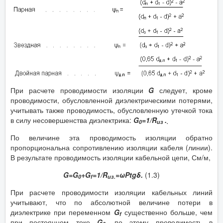
При расчете проводимости изоляции
G
следует, кроме
проводимости, обусловленной диэлектрическими потерями,
учитывать также проводимость, обусловленную утечкой тока
в силу несовершенства диэлектрика:
G
=1/R
.
0
из
.
По величине эта проводимость изоляции обратно
пропорциональна сопротивлению изоляции кабеля (линии).
В результате проводимость изоляции кабельной цепи, См/м,
G=G
+G
=1/R
=ωΡtgδ.
(1.3)
0
f
из.
При расчете проводимости изоляции кабельных линий
учитывают, что по абсолютной величине потери в
диэлектрике при переменном
G
существенно больше, чем
f
при постоянном токе
G
, по этому проводимость в