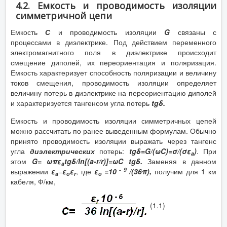
4.2. Емкость и проводимость изоляции
симметричной цепи
Емкость
С
и проводимость изоляции
G
связаны с
процессами в диэлектрике. Под действием переменного
электромагнитного поля в диэлектрике происходит
смещение диполей, их переориентация и поляризация.
Емкость характеризует способность поляризации и величину
токов смещения, проводимость изоляции определяет
величину потерь в диэлектрике на переориентацию диполей
и характеризуется тангенсом угла потерь
tgδ.
Емкость и проводимость изоляции симметричных цепей
можно рассчитать по ранее выведенным формулам. Обычно
принято проводимость изоляции выражать через тангенс
угла
диэлектрических
потерь:
tgδ=G/(ωC)=σ/(σε
)
. При
a
этом
G= ωπε
tgδ/ln[(a-r/r)]=ωC tgδ.
Заменяя в данном
a
- 9
выражении
ε
=
ε
ε
, где
ε
=10
/(36π),
получим для 1 км
a
о
r
о
кабеля, Ф/км,
(1.1)