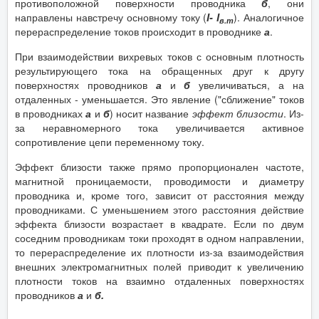
противоположной поверхности проводника
б
, они
направлены навстречу основному току (
I- I
). Аналогичное
в.т
перераспределение токов происходит в проводнике
а
.
При взаимодействии вихревых токов с основным плотность
результирующего тока на обращенных друг к другу
поверхностях проводников
а
и
б
увеличиваться, а на
отдаленных - уменьшается. Это явление ("сближение" токов
в проводниках
а
и
б
) носит название
эффект близости
. Из-
за неравномерного тока увеличивается активное
сопротивление цепи переменному току.
Эффект близости также прямо пропорционален частоте,
магнитной проницаемости, проводимости и диаметру
проводника и, кроме того, зависит от расстояния между
проводниками. С уменьшением этого расстояния действие
эффекта близости возрастает в квадрате. Если по двум
соседним проводникам токи проходят в одном направлении,
то перераспределение их плотности из-за взаимодействия
внешних электромагнитных полей приводит к увеличению
плотности токов на взаимно отдаленных поверхностях
проводников
а
и
б.