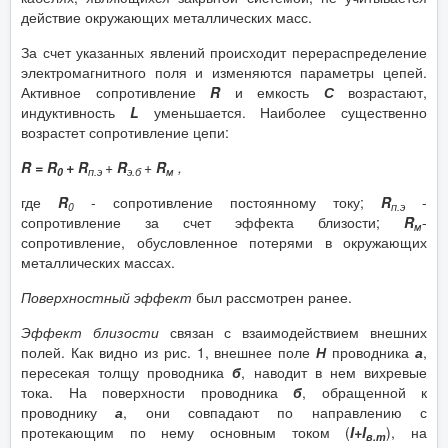
действие окружающих металлических масс.
За счет указанных явлений происходит перераспределение
электромагнитного поля и изменяются параметры цепей.
Активное сопротивление
R
и емкость
С
возрастают,
индуктивность
L
уменьшается. Наиболее существенно
возрастет сопротивление цепи:
R = R
+ R
+
R
+
R
,
0
п.э
э.б
м
где
R
- сопротивление постоянному току;
R
-
0
п.э
сопротивление за счет эффекта близости;
R
-
м
сопротивление, обусловленное потерями в окружающих
металлических массах.
Поверхностный эффект
был рассмотрен ранее.
Эффект близости
связан с взаимодействием внешних
полей. Как видно из рис. 1, внешнее поле
Н
проводника
а
,
пересекая толщу проводника
б
, наводит в нем вихревые
тока. На поверхности проводника
б
, обращенной к
проводнику
а
, они совпадают по направлению с
протекающим по нему основным током (
I+I
), на
в.т