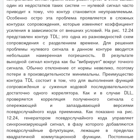
один из недостатков таких систем — нулевой сигнал часто
приводит к тому, что контур становится неуправляемым.
Особенно остро эта проблема проявляется в сложных
контурах сопровождения, которые изменяют коэффициент
усиления в зависимости от внешних условий. На рис. 12.24
представлен контур TDL; это одна из разновидностей схем
сопровождения с разделением времени. Для решения
проблемы нулевого сигнала в данном контуре вводится
небольшая намеренная погрешность. В результате
выходной сигнал контура как бы "вибрирует" вокруг точного
сигнала. Обычно отклонение от нормы невелико, поэтому
потери в производительности минимальны. Преимущество
контура TDL состоит в том, что для выполнения функций
сопровождения и сужения
кодовой последовательности
достаточно одного коррелятора. Как и в случае DLL,
проверяется корреляция полученного сигнала с
опережающей и запаздывающей версиями
псевдослучайного кода приемника. Как показано на рис.
12.24, генератором псевдослучайного кода управляет
синхронизирующий сигнал, в фазу которого добавляются
псевдослучайные флуктуации, лежащие в пределах
квадратичной коммутационной функции. Постоянные