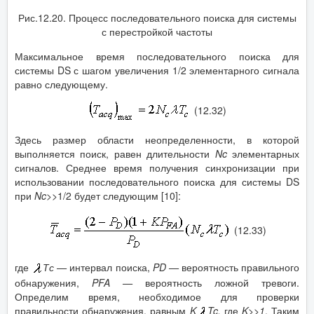
Рис.12.20. Процесс последовательного поиска для системы
с перестройкой частоты
Максимальное время последовательного поиска для
системы DS с шагом увеличения 1/2 элементарного сигнала
равно следующему.
(12.32)
Здесь размер области неопределенности, в которой
выполняется поиск, равен длительности
Nc
элементарных
сигналов. Среднее время получения синхронизации при
использовании последовательного поиска для системы DS
при
Nc
>>1/2 будет следующим [10]:
(12.33)
где
Тс —
интервал поиска,
PD
—
вероятность правильного
обнаружения,
PFA
—
вероятность ложной тревоги.
Определим время, необходимое для проверки
правильности обнаружения, равным
K
Tc
,
где
K
>>1
. Таким