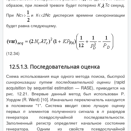
образом, при ложной тревоге будет потеряно
K
Tc
секунд.
При
Nc
>>
и
К<<2
Nc
дисперсия времени синхронизации
будет равна следующему.
(12.34)
12.5.1.3. Последовательная оценка
Схема использования еще одного метода поиска,
быстрой
синхронизации путем последовательной оценки
(rapid
acquisition by sequential estimation — RASE), приводится на
рис. 12.21. Впервые данный метод был использован Р.
Уордом (R. Ward) [10]. Изначально переключатель находится
в положении "1". Система вводит свою лучшую оценку
первых
п
элементов полученного сигнала в
п
разрядов
генератора псевдослучайной последовательности.
Заполненный регистр определяет начальное состояние
генератора. Одним из свойств псевдослучайной