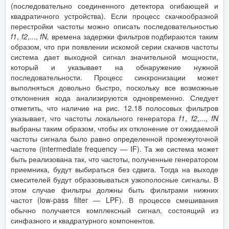
(последовательно соединенного детектора огибающей и
квадратичного устройства). Если процесс скачкообразной
перестройки частоты можно описать последовательностью
f
1
,
f
2
,...,
fN
,
времена задержки фильтров подбираются таким
образом, что при появлении искомой серии скачков частоты
система дает выходной сигнал значительной мощности,
который и указывает на обнаружение нужной
последовательности. Процесс синхронизации может
выполняться довольно быстро, поскольку все возможные
отклонения кода анализируются одновременно. Следует
отметить, что наличие на рис. 12.18 полосовых фильтров
указывает, что частоты локального генератора
f
1
,
f
2
,...,
fN
выбраны таким образом, чтобы их отклонение от ожидаемой
частоты сигнала было равно определенной промежуточной
частоте (intermediate frequency — IF). Та же система может
быть реализована так, что частоты, полученные генератором
приемника, будут выбираться без сдвига. Тогда на выходе
смесителей будут образовываться узкополосные сигналы. В
этом случае фильтры должны быть фильтрами нижних
частот (low-pass filter — LPF). В процессе смешивания
обычно получается комплексный сигнал, состоящий из
синфазного и квадратурного компонентов.