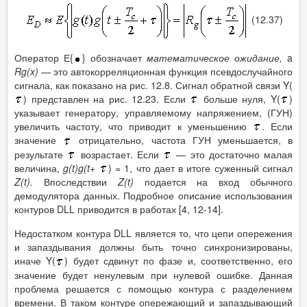
(12.37)
Оператор Е{
} обозначает
математическое ожидание,
a
Rg
(
x
) —
это автокорреляционная функция псевдослучайного
сигнала, как показано на рис. 12.8. Сигнал обратной связи Y(
) представлен на рис. 12.23. Если
больше нуля, Y(
)
указывает генератору, управляемому напряжением, (ГУН)
увеличить частоту, что приводит к уменьшению
. Если
значение
отрицательно, частота ГУН уменьшается, в
результате
возрастает. Если
— это достаточно малая
величина,
g
(
t
)
g
(
t
+
) = 1, что дает в итоге суженный сигнал
Z
(
t
).
Впоследствии
Z
(
t
)
подается на вход обычного
демодулятора данных. Подробное описание использования
контуров DLL приводится в работах [4, 12-14].
Недостатком контура DLL является то, что цепи опережения
и запаздывания должны быть точно синхронизированы,
иначе Y(
) будет сдвинут по фазе и, соответственно, его
значение будет ненулевым при нулевой ошибке. Данная
проблема решается с помощью контура с разделением
времени. В таком контуре опережающий и запаздывающий