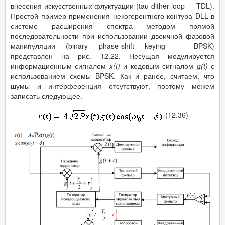
внесения искусственных флуктуации (tau-dither loop — TDL).
Простой пример применения некогерентного контура DLL в
системе расширения спектра методом прямой
последовательности при использовании двоичной фазовой
манипуляции (binary phase-shift keying — BPSK)
представлен на рис. 12.22. Несущая модулируется
информационным сигналом
x
(
t
)
и кодовым сигналом
g
(
t
)
с
использованием схемы BPSK. Как и ранее, считаем, что
шумы и интерференция отсутствуют, поэтому можем
записать следующее.
(12.36)