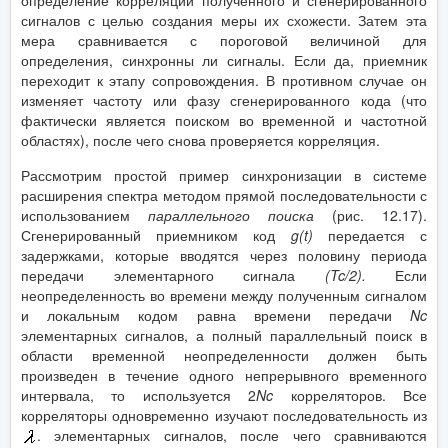
определение корреляции полученного и сгенерированного
сигналов с целью создания меры их схожести. Затем эта
мера сравнивается с пороговой величиной для
определения, синхронны ли сигналы. Если да, приемник
переходит к этапу сопровождения. В противном случае он
изменяет частоту или фазу сгенерированного кода (что
фактически является поиском во временной и частотной
областях), после чего снова проверяется корреляция.
Рассмотрим простой пример синхронизации в системе
расширения спектра методом прямой последовательности с
использованием
параллельного поиска
(рис. 12.17).
Сгенерированный приемником код
g
(
t
)
передается с
задержками, которые вводятся через половину периода
передачи элементарного сигнала
(
Tc
/2).
Если
неопределенность во времени между полученным сигналом
и локальным кодом равна времени передачи
Nc
элементарных сигналов, а полный параллельный поиск в
области временной неопределенности должен быть
произведен в течение одного непрерывного временного
интервала, то используется 2
Nc
корреляторов. Все
корреляторы одновременно изучают последовательность из
. элементарных сигналов, после чего сравниваются