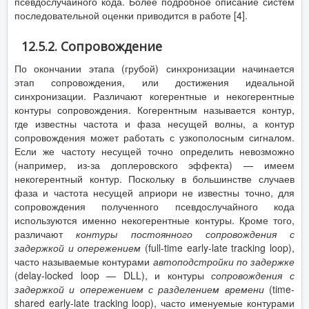
псевдослучайного кода. Более подробное описание систем
последовательной оценки приводится в работе [4].
12.5.2. Сопровождение
По окончании этапа (грубой) синхронизации начинается
этап сопровождения, или достижения идеальной
синхронизации. Различают когерентные и некогерентные
контуры сопровождения. Когерентным называется контур,
где известны частота и фаза несущей волны, а контур
сопровождения может работать с узкополосным сигналом.
Если же частоту несущей точно определить невозможно
(например, из-за доплеровского эффекта) — имеем
некогерентный контур. Поскольку в большинстве случаев
фаза и частота несущей априори не известны точно, для
сопровождения полученного псевдослучайного кода
используются именно некогерентные контуры. Кроме того,
различают
контуры постоянного сопровождения с
задержкой и опережением
(full-time early-late tracking loop),
часто называемые контурами
автоподстройки по задержке
(delay-locked loop — DLL), и контуры
сопровождения с
задержкой и опережением с разделением времени
(time-
shared early-late tracking loop), часто именуемые контурами