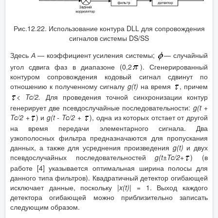
Рис.12.22. Использование контура DLL для сопровождения
сигналов системы DS/SS
Здесь
А
— коэффициент усиления системы;
— случайный
угол сдвига фаз в диапазоне (0,2
). Сгенерированный
контуром сопровождения кодовый сигнал сдвинут по
отношению к полученному сигналу
g
(
t
)
на время
, причем
<
Tc
/2.
Для проведения точной синхронизации контур
генерирует две псевдослучайные последовательности:
g
(
t
+
Tc
/2 +
) и
g
(
t
-
Tc
/2 +
), одна из которых отстает от другой
на время передачи элементарного сигнала. Два
узкополосных фильтра предназначаются для пропускания
данных, а также для усреднения произведения
g
(
t
)
и двух
псевдослучайных последовательностей
g
(
t
±
Tc
/2+
) (в
работе [4] указывается оптимальная ширина полосы для
данного типа фильтров). Квадратичный детектор огибающей
исключает данные, поскольку
|
x
(
t
)|
= 1. Выход каждого
детектора огибающей можно приблизительно записать
следующим образом.