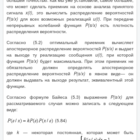
большей точностью. Как мы уже установили, самое большее,
что может сделать приемник на основе анализа принятого
сигнала
x
(
t
),
это вычислить распределение вероятностей
P
(
s
/
x
)
для всех возможных реализаций
u
(
t
).
При передаче
непрерывных колебаний функция
P
(
s
/
x
)
есть плотность
распределения вероятности.
Согласно (5.2) оптимальный приемник вычисляет
апостериорное распределение вероятностей
P
(
s
/
x
)
и выдает
на выходе ту реализацию сообщения
u
(
t
),
при которой
функция
P
(
s
/
x
)
будет максимальна. При этом приемник не
обязательно должен определять апостериорное
распределение вероятностей
P
(
s
/
x
)
в явном виде— он
должен выдавать на выходе результат, эквивалентный этой
функции.
Согласно формуле Байеса (5.3) выражение
P
(
s
/
x
)
для
рассматриваемого случая можно записать в следующем
виде:
(5.84)
где
k
— некоторая постоянная, которая может быть