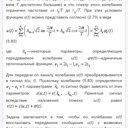
взяв
Т
достаточно большим) и что спектр этого колебания
ограничен частотами от
i
/
T
до
i
/
T
. При этих условиях
функцию
u
(
t
)
можно представить согласно (2.70) в виде
(5.83)
где
—некоторые параметры, определяющие
передаваемое колебание
и(
t
), φ
e
(
t
)
—единичные
ортогональные функции,
Для передачи по каналу колебание
u
(
t
)
преобразовывается
в сигнал
s
(
u
,
t
).
Поскольку колебание (5.83) определяется
параметрами
,
то сигнал будет зависеть от этих
параметров:
.
Принятый сигнал
вследствие наложения помехи
ω
(
t
)
равен
.
Задача заключается в том, чтобы по колебанию
x
(
t
)
восстановить переданное сообщение
u
(
t
) с
возможно