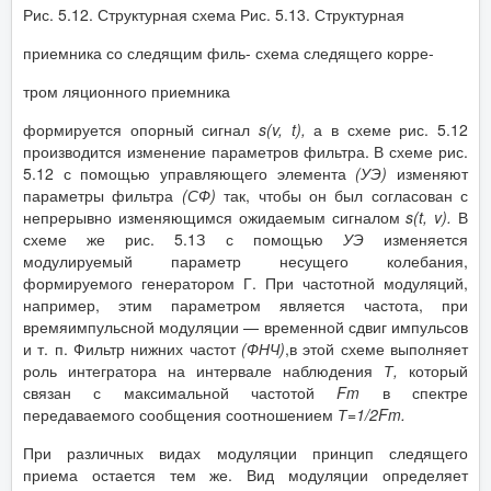
Рис. 5.12. Структурная схема Рис. 5.13. Структурная
приемника со следящим филь- схема следящего корре-
тром ляционного приемника
формируется опорный сигнал
s
(
v
,
t
),
а в схеме рис. 5.12
производится изменение параметров фильтра. В схеме рис.
5.12 с помощью управляющего элемента
(УЭ)
изменяют
параметры фильтра
(СФ)
так, чтобы он был согласован с
непрерывно изменяющимся ожидаемым сигналом
s
(
t
,
v
).
В
схеме же рис. 5.1З с помощью
УЭ
изменяется
модулируемый параметр несущего колебания,
формируемого генератором Г. При частотной модуляций,
например, этим параметром является частота, при
времяимпульсной модуляции — временной сдвиг импульсов
и т. п. Фильтр нижних частот
(ФНЧ)
,в этой схеме выполняет
роль интегратора на интервале наблюдения
Т,
который
связан с максимальной частотой
Fm
в спектре
передаваемого сообщения соотношением
Т=1/2
Fm
.
При различных видах модуляции принцип следящего
приема остается тем же. Вид модуляции определяет