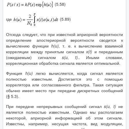
(5.58)
где
(5.89)
Отсюда следует, что при известной априорной вероятности
определение апостериорной вероятности сводится к
вычислению функции
h
(
u
),
т. е. к вычислению взаимной
корреляции между принятым сигналом
x
(
t
)
и переданным
(ожидаемым) сигналом
s
(
u
,
t
)..
Иными словами,
корреляционная обработка сигнала является оптимальной.
Функция
h
(
u
)
легко вычисляется, когда сигнал является
полностью известным. Достигается это с помощью
коррелятора или согласованного фильтра. Такая ситуация
обычно имеет место при передаче дискретных сообщений
(§ 5.3).
При передаче непрерывных сообщений сигнал
s
(
u
,
t
)
не
является полностью известным. Однако мы располагаем
некоторой, априорной информацией об этом сигнале.
Известны, например, несущая частота, вид модуляции,