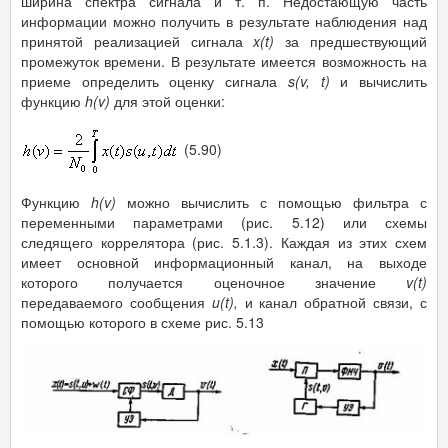
ширина спектра сигнала и т. п. Недостающую часть
информации можно получить в результате наблюдения над
принятой реализацией сигнала
x
(
t
)
за предшествующий
промежуток времени. В результате имеется возможность на
приеме определить оценку сигнала
s
(
v
,
t
)
и вычислить
функцию
h
(
v
)
для этой оценки:
(5.90)
Функцию
h
(
v
)
можно вычислить с помощью фильтра с
переменными параметрами (рис. 5.12) или схемы
следящего коррелятора (рис. 5.1.3). Каждая из этих схем
имеет основной информационный канал, на выходе
которого получается оценочное значение
v
(
t
)
передаваемого сообщения
u
(
t
),
и канал обратной связи, с
помощью которого в схеме рис. 5.13