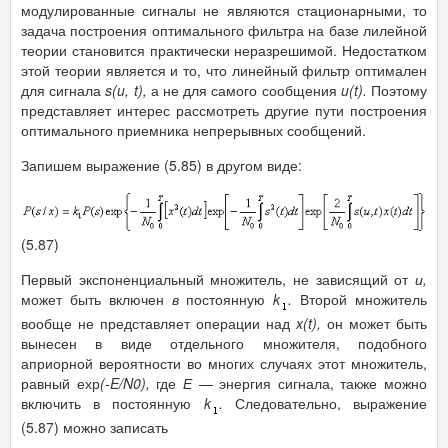
модулированные сигналы не являются стационарными, то
задача построения оптимального фильтра на базе лилейной
теории становится практически неразрешимой. Недостатком
этой теории является и то, что линейный фильтр оптимален
для сигнала
s
(
u
,
t
),
а не для самого сообщения
u
(
t
).
Поэтому
представляет интерес рассмотреть другие пути построения
оптимального приемника непрерывных сообщений.
Запишем выражение (5.85) в другом виде:
(5.87)
Первый экспоненциальный множитель, не зависящий от
и,
может быть включен
в
постоянную
k
.
Второй множитель
вообще не представляет операции над
x
(
t
),
он может быть
вынесен в виде отдельного множителя, подобного
априорной вероятности во многих случаях этот множитель,
равный ехр
(-
E
/
N
0
),
где
Е
— энергия сигнала, также можно
включить в постоянную
k
.
Следовательно, выражение
(5.87) можно записать