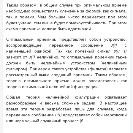
Таким образом, в общем случае при оптимальном приеме
необходимо осуществлять слежение за формой как сигнала,
так и помехи. Чем большее число параметров при этом
будет учтено, тем выше будет помехоустойчивость. При этом
схема приемника должна быть адаптивной.
Оптимальный приемник представляет собой устройство,
воспроизводящее переданное сообщение
u
(
t
)
с
наименьшей ошибкой. Так как полезный сигнал
s
(
u
,
t
)
зависит от
u
(
t
)
нелинейно, то оптимальный приемник также
должен быть нелинейным устройством (нелинейным
фильтром). Примером такого устройства (фильтра) является
рассмотренный выше следящий приемник. Таким образом,
теорию оптимального приема можно рассматривать как
теорию оптимальной нелинейной фильтрации.
Общая теория нелинейной фильтрации охватывает
разнообразные и весьма сложные задачи. В настоящее
время эта теория разработана лишь для случаев, когда
переданное сообщение
u
(
t
) п
редставляет собой марковский
или нормальный случайный процесс [9].