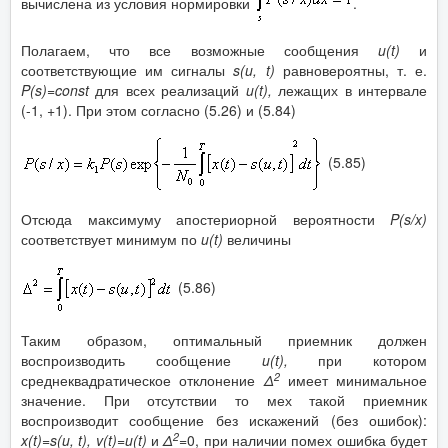
вычислена из условия нормировки
.
Полагаем, что все возможные сообщения
u
(
t
)
и
соответствующие им сигналы
s
(
u
,
t
)
равновероятны, т. е.
P
(
s
)=
const
для всех реализаций
u
(
t
),
лежащих в интервале
(-1, +1). При этом согласно (5.26) и (5.84)
(5.85)
Отсюда максимуму апостериорной вероятности
P
(
s
/
x
)
соответствует минимум по
u
(
t
)
величины
(5.86)
Таким образом, оптимальный приемник должен
воспроизводить сообщение
u
(
t
),
при котором
2
среднеквадратическое отклонение
Δ
имеет минимальное
значение. При отсутствии то мех такой приемник
воспроизводит сообщение без искажений (без ошибок):
2
x
(
t
)=
s
(
u
,
t
),
v
(
t
)=
u
(
t
)
и
Δ
=0, при наличии помех ошибка будет