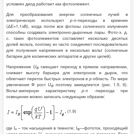
условиях диод работает как фотоэлемент.
Для преобразования энергии солнечных лучей в
электрическую используют
р-п
-переходы в кремнии
(ΔЕ=1,1эВ), когда почти все фотоны солнечного излучения
способны создавать электронно-дырочные пары. Фото-э. д.
с. таких фотоэлементов составляет несколько десятых
долей вольта, поэтому их часто соединяют последовательно
для получения напряжения в несколько вольт (солнечные
батареи для космических аппаратов и других целей).
Напряжение
U
смещает переход в прямом направлении,
ф
снижает высоту барьера для электронов и дырок, что
облегчает переток быстрых электронов в
р
-область. По мере
увеличения Ф рост
U
поэтому замедляется (рис. 1.5, б).
ф
Вольт-амперную характеристику
р-п
-перехода при
освещении можно записать следующим образом:
,
(1.9)
где I
– ток насыщения в темноте; I
—фототок, проходящий
н
ф
через переход;
U
—внешнее напряжение на переходе. Если