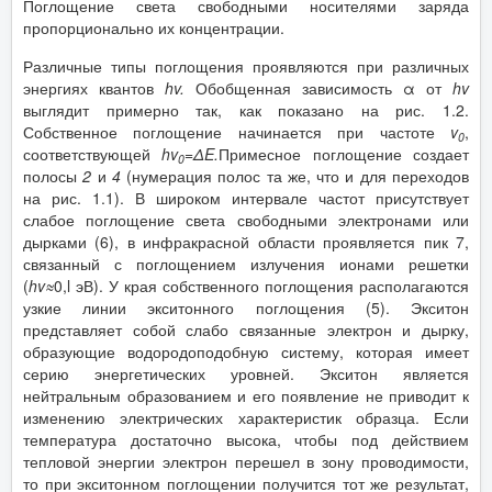
Поглощение света свободными носителями заряда
пропорционально их концентрации.
Различные типы поглощения проявляются при различных
энергиях квантов
hv
.
Обобщенная зависимость α от
hv
выглядит примерно так, как показано на рис. 1.2.
Собственное поглощение начинается при частоте
v
,
0
соответствующей
hv
=
ΔE
.
Примесное поглощение создает
0
полосы
2
и
4
(нумерация полос та же, что и для переходов
на рис. 1.1). В широком интервале частот присутствует
слабое поглощение света свободными электронами или
дырками (6), в инфракрасной области проявляется пик 7,
связанный с поглощением излучения ионами решетки
(
hv
≈
0,l эВ). У края собственного поглощения располагаются
узкие линии экситонного поглощения (5). Экситон
представляет собой слабо связанные электрон и дырку,
образующие водородоподобную систему, которая имеет
серию энергетических уровней. Экситон является
нейтральным образованием и его появление не приводит к
изменению электрических характеристик образца. Если
температура достаточно высока, чтобы под действием
тепловой энергии электрон перешел в зону проводимости,
то при экситонном поглощении получится тот же результат,