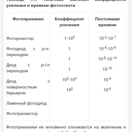
усиления и времени фотоответа
Фотоприемник
Коэффициент
Постоянная
усиления
времени
5
-2
-7
Фоторезистор
1-10
10
-10
-6
-8
Фотодиод с
р-п-
1
10
-10
переходом
-8
-10
1
10
-10
Диод с
p
-
i
-
n
-10
1
10
переходом
2
4
-9
10
-10
10
Диод с
поверхностным
2
-6
10
10
барьером
Лавинный фотодиод
Фототранзистор
Фотоприемники не мгновенно откликаются на включение и