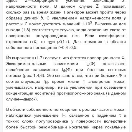
напряженности поля. В данном случае Z показывает,
сколько раз за время жизни τ электрон может пройти через
образец длиной
b
.
С увеличением напряженности поля
у
5
растет и Z может достигать значений 1·10
. Выражение для
выхода (1.8) соответствует случаю, когда отражения света от
поверхности полупроводника нет. Если коэффициент
отражения
r
>0
, то η
=η
Z(1-r). Для германия в области
2
1
собственного поглощения r=0,4÷0,5.
Из выражения (1.7) следует, что фототок пропорционален Ф.
Экспериментальные зависимости I
(Ф) показывают
ф
ослабление зависимости I
(Ф) при больших световых
ф
потоках (рис. 1.4,6). Это связано с тем, что при больших Ф и
соответствующих η
время жизни τ электронов может
ф
уменьшаться, например, из-за увеличения при освещении
концентрации носителей противоположного знака (в данном
случае—дырок).
В области собственного поглощения с ростом частоты может
наблюдаться уменьшение I
, связанное с падением τ в
ф
тонких слоях полупроводника у поверхности вследствие
более быстрой рекомбинации носителей через локальные