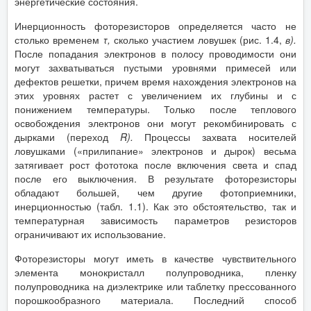
энергетические состояния.
Инерционность фоторезисторов определяется часто не
столько временем
τ,
сколько участием ловушек (рис. 1.4,
в).
После попадания электронов в полосу проводимости они
могут захватываться пустыми уровнями примесей или
дефектов решетки, причем время нахождения электронов на
этих уровнях растет с увеличением их глубины и с
понижением температуры. Только после теплового
освобождения электронов они могут рекомбинировать с
дырками (переход
R
).
Процессы захвата носителей
ловушками («прилипание» электронов и дырок) весьма
затягивает рост фототока после включения света и спад
после его выключения. В результате фоторезисторы
обладают большей, чем другие фотоприемники,
инерционностью (табл. 1.1). Как это обстоятельство, так и
температурная зависимость параметров резисторов
ограничивают их использование.
Фоторезисторы могут иметь в качестве чувствительного
элемента монокристалл полупроводника, пленку
полупроводника на диэлектрике или таблетку прессованного
порошкообразного материала. Последний способ