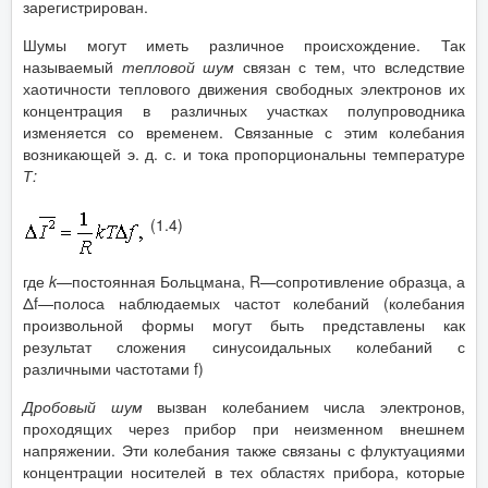
зарегистрирован.
Шумы могут иметь различное происхождение. Так
называемый
тепловой шум
связан с тем, что вследствие
хаотичности теплового движения свободных электронов их
концентрация в различных участках полупроводника
изменяется со временем. Связанные с этим колебания
возникающей э. д. с. и тока пропорциональны температуре
Т:
(1.4)
где
k
—постоянная Больцмана, R—сопротивление образца, а
Δf—полоса наблюдаемых частот колебаний (колебания
произвольной формы могут быть представлены как
результат сложения синусоидальных колебаний с
различными частотами f)
Дробовый шум
вызван колебанием числа электронов,
проходящих через прибор при неизменном внешнем
напряжении. Эти колебания также связаны с флуктуациями
концентрации носителей в тех областях прибора, которые