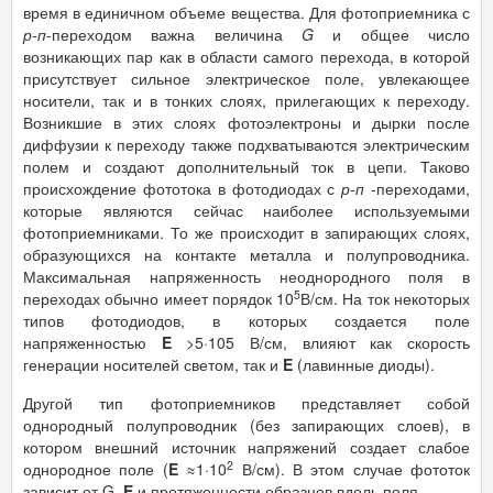
время в единичном объеме вещества. Для фотоприемника с
р-п
-переходом важна величина
G
и общее число
возникающих пар как в области самого перехода, в которой
присутствует сильное электрическое поле, увлекающее
носители, так и в тонких слоях, прилегающих к переходу.
Возникшие в этих слоях фотоэлектроны и дырки после
диффузии к переходу также подхватываются электрическим
полем и создают дополнительный ток в цепи. Таково
происхождение фототока в фотодиодах с
р-п
-переходами,
которые являются сейчас наиболее используемыми
фотоприемниками. То же происходит в запирающих слоях,
образующихся на контакте металла и полупроводника.
Максимальная напряженность неоднородного поля в
5
переходах обычно имеет порядок 10
В/см. На ток некоторых
типов фотодиодов, в которых создается поле
напряженностью
E
>5·105 В/см, влияют как скорость
генерации носителей светом, так и
E
(лавинные диоды).
Другой тип фотоприемников представляет собой
однородный полупроводник (без запирающих слоев), в
котором внешний источник напряжений создает слабое
2
однородное поле (
E
≈1·10
В/см). В этом случае фототок
зависит от G,
E
и протяженности образцов вдоль поля.