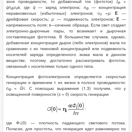
зоне проводимости, то добавочный ток (фототок)
I
=
ф
qn
υ
s
,
где
q
— заряд электрона;
п
— концентрация
ф
d
ф
неравновесных (избыточных) электронов; υ
=μ
E
—
d
дрейфовая скорость;
μ
— подвижность электронов;
E
—
напряженность поля; s—сечение образца. Если свет создает
электронно-дырочные пары, то возникает и дырочная
составляющая фототока. В большинстве случаев, однако,
добавочная концентрация дырок (либо электронов) мала по
сравнению с их темновой концентрацией или подвижность
носителей заряда определенного знака мала в данном
веществе, поэтому достаточно рассматривать фототок,
связанный с носителями только одного типа.
Концентрация фотоэлектронов определяется скоростью
генерации и временем τ их жизни в полосе проводимости:
n
=
G
τ
.
С помощью выражения (1.3) получим, что у
ф
освещенной поверхности (
х
= 0) скорость генерации
,
где Ф
(0) — плотность падающего светового потока.
1
Полагая, для простоты, что генерация идет равномерно по