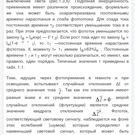
выключение света (рис.1.3,
б).
Подобная инерционность
приемников имеет различное происхождение, формально
же она может быть охарактеризована
постоянными
времени нарастания
и
спада фототока.
Для спада тока
постоянная времени τ
соответствует уменьшению тока в е
2
раз. При этом предполагается, что фототок уменьшается по
закону I
= I
ехр( —
t
/
τ
).
Если рост тока идет по закону I
=
ф
м
2
ф
-
t
/
τ
I
(1-e
)
, то τ
—постоянная времени нарастания
м
1
1
фототока. К моменту t= τ
имеем I
≈63%I
. Постоянные
1
ф
м
времени τ
и τ
могут несколько различаться, но имеют, как
1
2
правило, один порядок. Типичные значения т приведены в
табл. 1.1.
Токи, идущие через фотоприемник в темноте и при
освещении, испытывают случайные отклонения ΔI от
среднего значения тока
. Так как эти отклонения имеют
разные знаки и их среднее значение
, мерой
случайных отклонений (флуктуации) является среднее
значение квадрата отклонения
. Фототок,
соответствующий световому сигналу, наблюдается на фоне
этих колебаний (
шумов),
которые определяют и
наименьший световой сигнал, который может быть