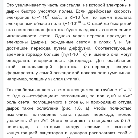
Это увеличивает ту часть кристалла, из которой электроны и
дырки быстро уносятся полем. Если дрейфовая скорость
6
-4
электронов
υ
=
1·10
см/с, а d=10
см, то время пролета
d
-10
электронами области поля
τ
=
1·10
с. С такой же быстротой
i
эта составляющая фототока будет следовать за изменением
интенсивности света. Однако через переход проходят и
электроны (дырки), рожденные светом в слоях
l
и
1
и
1
2
достигшие перехода путем диффузии. Соответствующие
-7
времена гораздо больше (т
≈1·10
с) и именно они могут
д
определять инерционность фотодиода. Для ослабления
этой составляющей фототока
p
-п
-переход следует
формировать у самой освещаемой поверхности (уменьшая,
например, толщину
х
слоя
p
-типа).
1
Так как большая часть света поглощается на глубине
х*
= 1/
α (где α—коэффициент поглощения), то при
х
≈0 и
d
=
x
*
1
роль света, поглощаемого в слое
l
, и приходящих оттуда
2
дырок также ослаблена (рис. 1.6, а). Чтобы полностью
исключить поглощение света правее перехода, можно
увеличить
d
до
2х*.
Этого достигают в специальных
p
-
i
-
n
-
переходах, в которых между слоями с высокой
концентрацией акцепторов и доноров располагают слой с