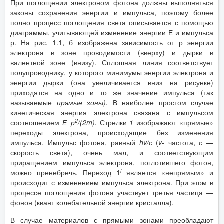
При поглощении электроном фотона должны выполняться
законы сохранения энергии и импульса, поэтому более
полно процесс поглощения света описывается с помощью
диаграммы, учитывающей изменение энергии Е и импульса
р. На рис. 1.1, б изображена зависимость от р энергии
электрона в зоне проводимости (вверху) и дырки в
валентной зоне (внизу). Сплошная линия соответствует
полупроводнику, у которого минимумы энергии электрона и
энергии дырки (она увеличивается вниз на рисунке)
приходятся на одно и то же значение импульса (так
называемые
прямые зоны).
В наиболее простом случае
кинетическая энергия электрона связана с импульсом
2
соотношением
Е=р
/(2
m
).
Стрелки
1
изображают «прямые»
переходы электрона, происходящие без изменения
импульса. Импульс фотона, равный
hv
/с
(
v
- частота,
с
—
скорость света), очень мал, и соответствующим
приращением импульса электрона, поглотившего фотон,
/
можно пренебречь. Переход 1
является «непрямым» и
происходит с изменением импульса электрона. При этом в
процессе поглощения фотона участвует третья частица —
фонон (квант колебательной энергии кристалла).
В случае материалов с прямыми зонами преобладают