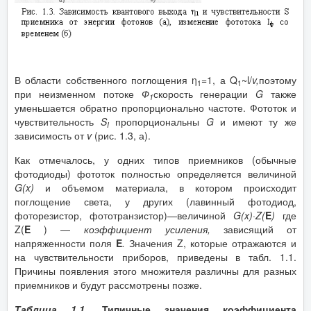
В области собственного поглощения η
=1, а Q
~l/
v
,
поэтому
1
1
при неизменном потоке
Ф
скорость генерации
G
также
1
уменьшается обратно пропорционально частоте. Фототок и
чувствительность
S
пропорциональны
G
и имеют ту же
I
зависимость от
v
(рис. 1.3, а).
Как отмечалось, у одних типов приемников (обычные
фотодиоды) фототок полностью определяется величиной
G
(
x
)
и объемом материала, в котором происходит
поглощение света, у других (лавинный фотодиод,
фоторезистор, фототранзистор)—величиной
G
(
x
)·
Z
(
E
)
где
Z(
E
) —
коэффициент усиления,
зависящий от
напряженности поля
E
.
Значения Z, которые отражаются и
на чувствительности приборов, приведены в табл. 1.1.
Причины появления этого множителя различны для разных
приемников и будут рассмотрены позже.
Таблица 1.1.
Типичные значения коэффициента