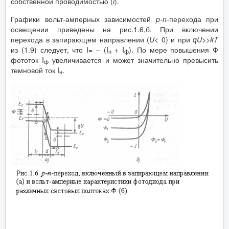
собственной проводимостью (
i
).
Графики вольт-амперных зависимостей
p
-
n
-перехода при
освещении приведены на рис.1.6,б. При включении
перехода в запирающем направлении (
U
<
0) и при
qU
>>
kT
из (1.9) следует, что I= – (I
+ I
). По мере повышения Ф
н
ф
фототок I
увеличивается и может значительно превысить
ф
темновой ток I
.
н