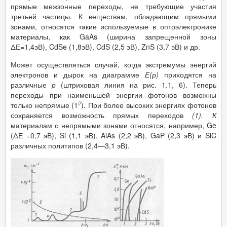
прямые межзонные переходы, не требующие участия
третьей частицы. К веществам, обладающим прямыми
зонами, относятся такие используемые в оптоэлектронике
материалы, как GaAs (ширина запрещенной зоны
ΔЕ=1,4эВ), CdSe (1,8эВ), CdS (2,5 эВ), ZnS (3,7 эВ) и др.
Может осуществляться случай, когда экстремумы энергий
электронов и дырок на диаграмме
Е(р)
приходятся на
различные
р
(штриховая линия на рис. 1.1, 6). Теперь
переходы при наименьшей энергии фотонов возможны
//
только непрямые (1
)
.
При более высоких энергиях фотонов
сохраняется возможность прямых переходов
(1). К
материалам с непрямыми зонами относятся, например, Ge
(ΔЕ =0,7 эВ), Si (1,1 эВ), AlAs (2,2 эВ), GaP (2,3 эВ) и SiC
различных политипов (2,4—3,1 эВ).