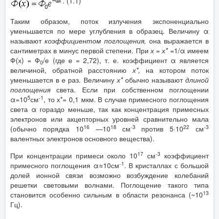
. (1.1)
Таким образом, поток излучения экспоненциально
уменьшается по мере углубления в образец. Величину α
называют
коэффициентом поглощения,
она выражается в
сантиметрах в минус первой степени. При
х = х*
=1/α имеем
Ф(х) = Ф
/е (где е = 2,72), т. е. коэффициент α является
0
величиной, обратной расстоянию
х*,
на котором поток
уменьшается в е раз. Величину
х*
обычно называют
длиной
поглощения
света. Если при собственном поглощении
5
-1
α=10
см
, то х*= 0,1 мкм. В случае примесного поглощения
света α гораздо меньше, так как концентрация примесных
электронов или акцепторных уровней сравнительно мала
16
18
-3
22
-3
(обычно порядка 10
—10
см
против 5·10
см
валентных электронов основного вещества).
17
-3
При концентрации примеси около 10
см
коэффициент
-1
примесного поглощения α≈10см
. В кристаллах с большой
долей ионной связи возможно возбуждение колебаний
решетки световыми волнами. Поглощение такого типа
13
становится особенно сильным в области резонанса (~10
Гц).