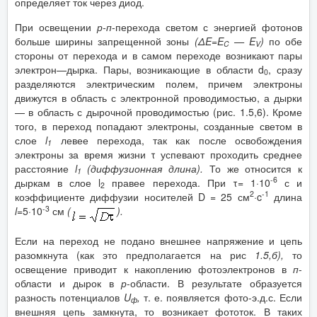
определяет ток через диод.
При освещении
р-п
-перехода светом с энергией фотонов
больше ширины запрещенной зоны
(Δ
E
=
E
—
E
)
по обе
C
V
стороны от перехода и в самом переходе возникают пары
электрон—дырка. Пары, возникающие в области d
, сразу
0
разделяются электрическим полем, причем электроны
движутся в область с электронной проводимостью, а дырки
— в область с дырочной проводимостью (рис. 1.5,6). Кроме
того, в переход попадают электроны, созданные светом в
слое
l
левее перехода, так как после освобождения
1
электроны за время жизни τ успевают проходить среднее
расстояние
l
(диффузионная длина).
То же относится к
1
-6
дыркам в слое l
правее перехода. При τ= 1·10
с и
2
2
-1
коэффициенте диффузии носителей D = 25 см
·c
длина
-3
l
=5·10
см
(
).
Если на переход не подано внешнее напряжение и цепь
разомкнута (как это предполагается на рис
1.5,б),
то
освещение приводит к накоплению фотоэлектронов в
п
-
области и дырок в
р
-области. В результате образуется
разность потенциалов
U
,
т. е. появляется фото-э.д.с. Если
ф
внешняя цепь замкнута, то возникает фототок. В таких