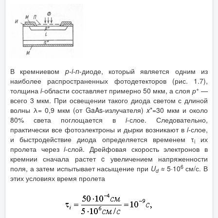
В кремниевом
p
-
i
-
n
-диоде, который является одним из
наиболее распространенных фотодетекторов (рис. 1.7),
+
толщина
i
-области составляет примерно 50 мкм, а слоя
р
—
всего 3 мкм. При освещении такого диода светом с длиной
волны λ= 0,9 мкм (от GaAs-излучателя)
x
*=30 мкм и около
80% света поглощается в
i
-слое. Следовательно,
практически все фотоэлектроны и дырки возникают в
i
-слое,
и быстродействие диода определяется временем τ
их
i
пролета через
i
-слой. Дрейфовая скорость электронов в
кремнии сначала растет c увеличением напряженности
6
поля, а затем испытывает насыщение при
U
≈
5·10
см/с. В
d
этих условиях время пролета