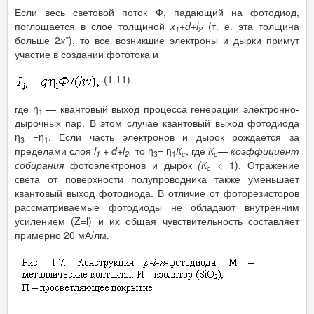
Если весь световой поток Ф, падающий на фотодиод,
поглощается в слое толщиной
x
+
d
+
l
(т. е. эта толщина
1
2
больше 2
х
*), то все возникшие электроны и дырки примут
участие в создании фототока и
(1.11)
где η
— квантовый выход процесса генерации электронно-
1
дырочных пар. В этом случае квантовый выход фотодиода
η
=η
. Если часть электронов и дырок рождается за
3
1
пределами слоя
l
+
d
+
l
,
то η
=
η
К
, где
К
—
коэффициент
1
2
3
1
с
с
собирания
фотоэлектронов и дырок
(К
<
1). Отражение
с
света от поверхности полупроводника также уменьшает
квантовый выход фотодиода. В отличие от фоторезисторов
рассматриваемые фотодиоды не обладают внутренним
усилением (Z=l) и их общая чувствительность составляет
примерно 20 мА/лм.