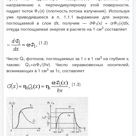
направлению
х,
перпендикулярному этой поверхности,
падает поток Ф
(
x
) (плотность потока излучения). Используя
1
уже приводившееся в п. 1.1.1 выражение для энергии,
поглощаемой в слое
dx
,
получим —
дФ
(х) = αФ
(х)
d
х,
1
1
3
откуда поглощаемая энергия в расчете на 1 см
составляет
(1.2)
3
Число Q
фотонов, поглощаемых за 1 с в 1 см
на глубине
х,
1
таково: Q
=αФ
/(
hv
). Число неравновесных носителей,
1
1
3
возникающих в 1 см
за 1с, составляет
(1.3)