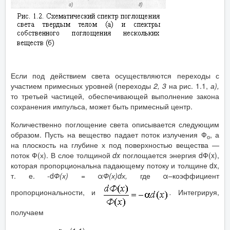
Если под действием света осуществляются переходы с
участием примесных уровней (переходы
2, 3
на рис. 1.1,
а),
то третьей частицей, обеспечивающей выполнение закона
сохранения импульса, может быть примесный центр.
Количественно поглощение света описывается следующим
образом. Пусть на вещество падает поток излучения Ф
, а
о
на плоскость на глубине х под поверхностью вещества —
поток Ф(х). В слое толщиной
dx
поглощается энергия dФ(x),
которая пропорциональна падающему потоку и толщине dx,
т. е. -d
Ф(х) =
α
Ф(х)
d
х,
где α–коэффициент
пропорциональности, и
.
Интегрируя,
получаем