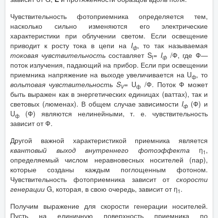
Чувствительность фотоприемника определяется тем,
насколько сильно изменяются его электрические
характеристики при облучении светом. Если освещение
приводит к росту тока в цепи на
I
, то так называемая
ф
токовая чувствительность
составляет S
=
I
/Ф, где Ф—
I
ф
поток излучения, падающий на прибор. Если при освещении
приемника напряжение на выходе увеличивается на U
, то
ф
вольтовая чувствительность
S
= U
/Ф. Поток Ф может
V
ф
быть выражен как в энергетических единицах (ваттах), так и
световых (люменах). В общем случае зависимости
I
(Ф) и
ф
U
(Ф) являются нелинейными, т. е. чувствительность
ф
зависит от Ф.
Другой важной характеристикой приемника является
квантовый выход внутреннего фотоэффекта
η
,
1
определяемый числом неравновесных носителей (пар),
которые созданы каждым поглощенным фотоном.
Чувствительность фотоприемника зависит от
скорости
генерации
G, которая, в свою очередь, зависит от η
.
1
Получим выражение для скорости генерации носителей.
Пусть на единичную поверхность приемника по