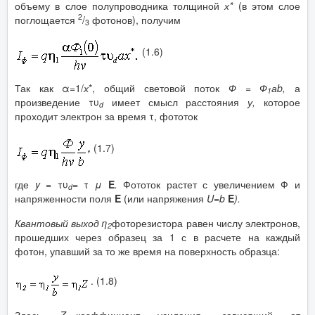
объему в слое полупроводника толщиной
х*
(в этом слое
2
поглощается
/
фотонов), получим
3
(1.6)
Так как α=1/
х
*, общий световой поток
Ф = Ф
а
b
,
а
1
произведение τυ
имеет смысл расстояния
у,
которое
d
проходит электрон за время τ, фототок
,
(1.7)
где
y
=
τυ
=
τ
μ
E
.
Фототок растет с увеличением Ф и
d
напряженности поля
E
(или напряжения
U
=
b
E
).
Квантовый выход η
фоторезистора равен числу электронов,
2
прошедших через образец за 1 с в расчете на каждый
фотон, упавший за то же время на поверхность образца:
. (1.8)
Здесь
Z
—коэффициент усиления, зависящий от