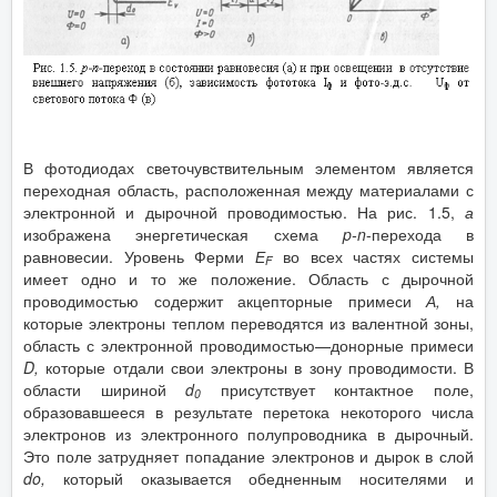
В фотодиодах светочувствительным элементом является
переходная область, расположенная между материалами с
электронной и дырочной проводимостью. На рис. 1.5,
а
изображена энергетическая схема
p
-
n
-перехода в
равновесии. Уровень Ферми
Е
во всех частях системы
F
имеет одно и то же положение. Область с дырочной
проводимостью содержит акцепторные примеси
А,
на
которые электроны теплом переводятся из валентной зоны,
область с электронной проводимостью—донорные примеси
D
,
которые отдали свои электроны в зону проводимости. В
области шириной
d
присутствует контактное поле,
0
образовавшееся в результате перетока некоторого числа
электронов из электронного полупроводника в дырочный.
Это поле затрудняет попадание электронов и дырок в слой
do
,
который оказывается обедненным носителями и