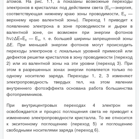
атомов. На рис. 1.1, а показаны возможные переходы
электронов в кристаллах под действием света (Е
—энергия,
с
соответствующая нижнему краю зоны проводимости, Е
—
ν
верхнему краю валентной зоны). Переход 1 приводит к
появлению электрона в зоне проводимости и дырки в
валентной зоне, он возможен при энергии фотонов
hν≥ΔE=E
— E
, т. е. большей ширины запрещенной зоны
c
ν
ΔЕ. При меньшей энергии фотонов могут происходить
переходы электронов с локальных уровней примесей или
дефектов решетки кристаллов в зону проводимости (переход
2) или из валентной зоны на эти уровни (переход 3). При
этом в разрешенных зонах энергии появляется только по
одному носителю заряда. Переходы 1, 2, 3 изменяют
электропроводность твердых тел, на этом явлении
внутреннего фотоэффекта основана работа большинства
фотоприемников.
При внутрицентровых переходах 4 электрон не
освобождается и процесс поглощения света не приводит к
изменению электропроводности кристалла. То же относится
к экситонному поглощению (переход 5) и поглощению
свободными носителями заряда (переход 6).