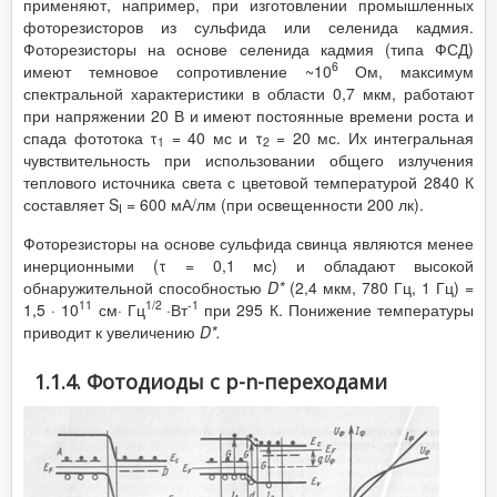
применяют, например, при изготовлении промышленных
фоторезисторов из сульфида или селенида кадмия.
Фоторезисторы на основе селенида кадмия (типа ФСД)
6
имеют темновое сопротивление ~10
Ом, максимум
спектральной характеристики в области 0,7 мкм, работают
при напряжении 20 В и имеют постоянные времени роста и
спада фототока τ
= 40 мс и τ
= 20 мс. Их интегральная
1
2
чувствительность при использовании общего излучения
теплового источника света с цветовой температурой 2840 К
составляет S
= 600 мА/лм (при освещенности 200 лк).
I
Фоторезисторы на основе сульфида свинца являются менее
инерционными (τ = 0,1 мс) и обладают высокой
обнаружительной способностью
D
*
(2,4 мкм, 780 Гц, 1 Гц) =
11
1/2
-1
1,5 · 10
см· Гц
·Вт
при 295 К. Понижение температуры
приводит к увеличению
D
*.
1.1.4. Фотодиоды с p-n-переходами