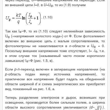
во внешней цепи
I
=0,
a
U
=
U
,
то из (1.9) получим
ф
. (1.10)
Так как I
~Ф, то из (1.10) следует нелинейная зависимость
Ф
U
(«напряжения холостого хода») от Ф. Если фотоэлемент
ф
включен во внешнюю цепь с малым сопротивлением, то
фотоэлектроны не накапливаются в
п
-области и U
= 0.
ф
Поскольку внешнее напряжение тоже отсутствует, I= -I
, т.е.
Ф
в этом случае ток (называемый часто
током короткого
замыкания)
I
~Ф (рис. 1.5, в).
Ф
Если
p
-
n
-переход включен в запирающем направлении (на
p
-область подан минус источника напряжения), то
практически все напряжение будет падать на обедненной
области шириной
d
и схема энергетических зон приобретет
вид, показанный на рис. 1.6, а.
Теперь разделение электронов и дырок, возникших при
освещении, производится более сильным полем, а ширина
области высокого сопротивления увеличивается
(
d
~
).