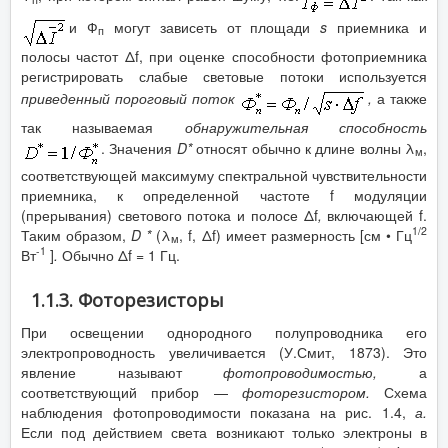
и Ф
могут зависеть от площади
s
приемника и
п
полосы частот Δf, при оценке способности фотоприемника
регистрировать слабые световые потоки используется
приведенный пороговый поток
,
а также
так называемая
обнаружительная способность
. Значения
D
*
относят обычно к длине волны λ
,
м
соответствующей максимуму спектральной чувствительности
приемника, к определенной частоте f модуляции
(прерывания) светового потока и полосе Δf
,
включающей f.
1/2
Таким образом,
D
*
(λ
, f, Δf) имеет размерность [см • Гц
м
-1
Вт
]
.
Обычно Δf = 1 Гц.
1.1.3. Фоторезисторы
При освещении однородного полупроводника его
электропроводность увеличивается (У.Смит, 1873). Это
явление называют
фотопроводимостью,
а
соответствующий прибор —
фоторезистором.
Схема
наблюдения фотопроводимости показана на рис. 1.4,
а.
Если под действием света возникают только электроны в