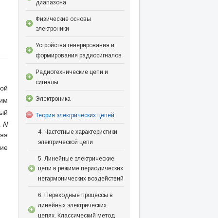
диапазона
Физические основы
электроники
Устройства генерирования и
формирования радиосигналов
Радиотехнические цепи и
сигналы
ной
им
Электроника
ый
Теория электрических цепей
а
N
4. Частотные характеристики
ляя
электрической цепи
ние
5. Линейные электрические
цепи в режиме периодических
негармонических воздействий
6. Переходные процессы в
линейных электрических
цепях. Классический метод