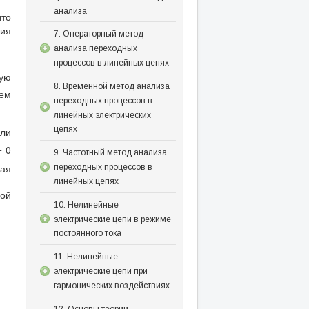
анализа
что
ия
7. Операторный метод
анализа переходных
процессов в линейных цепях
ую
8. Временной метод анализа
дем
переходных процессов в
линейных электрических
цепях
ли
 0
9. Частотный метод анализа
ная
переходных процессов в
линейных цепях
мой
10. Нелинейные
электрические цепи в режиме
постоянного тока
11. Нелинейные
электрические цепи при
гармонических воздействиях
12. Основы теории