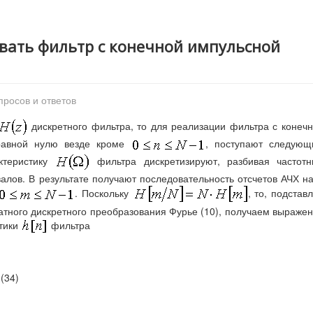
овать фильтр с конечной импульсной
просов и ответов
дискретного фильтра, то для реализации фильтра с конеч
равной нулю везде кроме
, поступают следующ
актеристику
фильтра дискретизируют, разбивая частотн
алов. В результате получают последовательность отсчетов АЧХ н
. Поскольку
, то, подстав
атного дискретного преобразования Фурье (10), получаем выраже
стики
фильтра
(34)