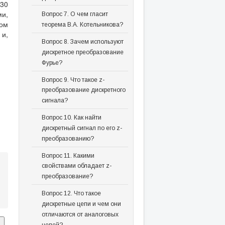
30
ми,
Вопрос 7. О чем гласит
вом
теорема В.А. Котельникова?
 и,
Вопрос 8. Зачем используют
дискретное преобразование
Фурье?
Вопрос 9. Что такое z-
преобразование дискретного
сигнала?
Вопрос 10. Как найти
дискретный сигнал по его z-
преобразованию?
Вопрос 11. Какими
свойствами обладает z-
преобразование?
Вопрос 12. Что такое
дискретные цепи и чем они
отличаются от аналоговых
цепей?