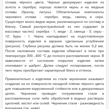
сплава чёрного цвета. Чернью декорируют изделия из
золота и серебра; хорошо ложится чернь и на медные
сплавы (бронзу, латунь). Обязательные компоненты
черневого сплава - серебро, медь, свинец и сера.
Существует много видов черни, различающихся по составу и
блеску. Самый распространённый из них содержит (в
массовых частях): серебра - 1; меди - 2; свинца - 3; серы -
12; буры - 1. Чернь накладывают на подготовленную
поверхность изделия в заранее сделанные углубления
(рисунок). Глубина рисунка должна быть не менее 0,2 мм.
После наложения состава изделие обжигают в печи при
температуре 300...400 °С до полного расплавления черни. В
зависимости от состояния покрытия изделие затем
опиливают и шабрят. Далее следует полирование, после
чего чернь приобретает характерный блеск и оттенок.
Применительно к изделиям из стали чернением называют
создание на их поверхности оксидной плёнки чёрного цвета
для повышения коррозионной стойкости или в декоративных
целях. Чернение проводят погружением стали в
расплавленные соли либо обработкой в водных растворах
щелочей, кислот или солей. Чернение стали - разновидность
воронения (см. ниже).