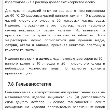
израсходования в раствор добавляют хлористое олово.
Для лужения изделий из
цинка
растворяют при нагревании
до 60 °С 20 массовых частей винного камня и 10 массовых
частей хлористого олова в 50 массовых частях воды.
Изделия, погружённые в этот раствор, через несколько
секунд покрываются серым налётом. Их вынимают и
протирают чистой тряпкой, пока они не заблестят. Этим
же.раствором можно пользоваться для лужения
меди,
латуни, стали и свинца,
применяя цинковую пластину в
качестве контакта.
Изделия из
стали и железа
лудят смесью растворов из 30 г
винного камня в 10 л воды и 20 г хлористого олова в
небольшом количестве воды. В качестве контакта
применяют цинк.
7.8. Гальваностегия
Гальваностегия - электрохимический процесс нанесения на
металлическое изделие защитного или (и) декоративного
слоя другого металла. В основе гальваностегии лежит
осаждение на изделии положительно заряженных ионов