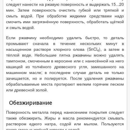
следует нанести на ржавую поверхность и выдержать 15...20
мин. Затем поверхность очистить губкой или тряпкой и
смыть водой. При обработке жидкими средствами надо
смочить ими загрязнённую поверхность, обработать щёткой
и смыть водой.
Если ржавчину необходимо удалить быстро, то деталь
промывают сначала в течение нескольких минут в
насыщенном растворе хлорного олова (SnCl
), а затем в
4
тёплой воде. Небольшие пятна ржавчины можно удалять
тампоном, смоченным в керосине или с нанесённой на него
кашицей из толчёного древесного угля, замешанного на
машинном масле; в последнем случае деталь не только
зачищается, но и полируется. После удаления ржавчины
обрабатываемые места протирают мелким горячим песком
или древесной золой.
Обезжиривание
Поверхность металла перед нанесением покрытия следует
также обезжирить. Жиры и масла рекомендуется смывать
раствором едкого натра, содой или мылом. Пользуются
также смесью жжёной извести с содой.