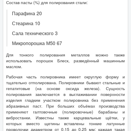
Состав пасты (%) для полирования стали:
Парафина 20
Стеарина 10
Сала технического 3
Микропорошка М50 67
Для тонкого полирования металлов можно также
использовать порошок Блеск, разведённый машинным
маслом.
Рабочая часть полировника имеет округлую форму и
тщательно отполирована. Полировники бывают стальные и
гепатитовые (на основе оксида железа). Сущность
полирования заключается в выглаживании поверхности
изделия гладким участком полировника без применения
абразивных паст. При больших объёмах производства
применяют галтовочные (полировочные) барабаны и
вибростанки. Известны также карцевальные щётки, у
которых вместо щетины вставлены тонкие латунные
проволочки диаметром от 0,15 до 0,25 мм; каждая такая