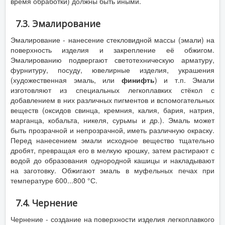
время обработки) должны быть иными.
7.3. Эмалирование
Эмалирование - нанесение стекловидной массы (эмали) на
поверхность изделия и закрепление её обжигом.
Эмалированию подвергают светотехническую арматуру,
фурнитуру, посуду, ювелирные изделия, украшения
(художественная эмаль, или
финифть
) и т.п. Эмали
изготовляют из специальных легкоплавких стёкол с
добавлением в них различных пигментов и вспомогательных
веществ (оксидов свинца, кремния, калия, бария, натрия,
марганца, кобальта, никеля, сурьмы и др.). Эмаль может
быть прозрачной и непрозрачной, иметь различную окраску.
Перед нанесением эмали исходное вещество тщательно
дробят, превращая его в мелкую крошку, затем растирают с
водой до образования однородной кашицы и накладывают
на заготовку. Обжигают эмаль в муфельных печах при
температуре 600...800 °С.
7.4. Чернение
Чернение - создание на поверхности изделия легкоплавкого