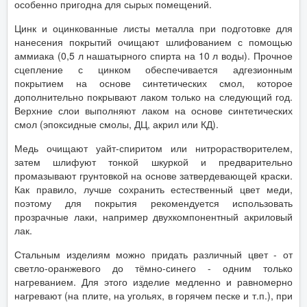
особенно пригодна для сырых помещений.
Цинк и оцинкованные листы металла при подготовке для
нанесения покрытий очищают шлифованием с помощью
аммиака (0,5 л нашатырного спирта на 10 л воды). Прочное
сцепление с цинком обеспечивается адгезионным
покрытием на основе синтетических смол, которое
дополнительно покрывают лаком только на следующий год.
Верхние слои выполняют лаком на основе синтетических
смол (эпоксидные смолы, ДЦ, акрил или КД).
Медь очищают уайт-спиритом или нитрорастворителем,
затем шлифуют тонкой шкуркой и предварительно
промазывают грунтовкой на основе затвердевающей краски.
Как правило, лучше сохранить естественный цвет меди,
поэтому для покрытия рекомендуется использовать
прозрачные лаки, например двухкомпонентный акриловый
лак.
Стальным изделиям можно придать различный цвет - от
светло-оранжевого до тёмно-синего - одним только
нагреванием. Для этого изделие медленно и равномерно
нагревают (на плите, на угольях, в горячем песке и т.п.), при