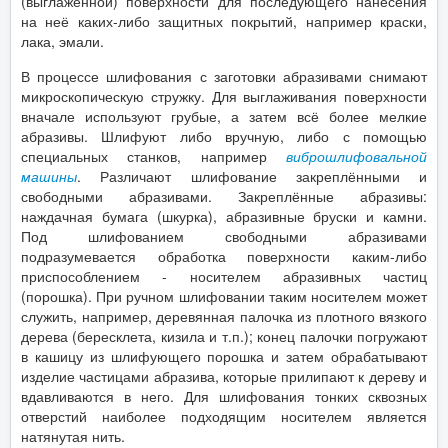
(выглаженной) поверхности для последующего нанесения
на неё каких-либо защитных покрытий, например краски,
лака, эмали.
В процессе шлифования с заготовки абразивами снимают
микроскопическую стружку. Для выглаживания поверхности
вначале используют грубые, а затем всё более мелкие
абразивы. Шлифуют либо вручную, либо с помощью
специальных станков, например
виброшлифовальной
машины
. Различают шлифование закреплёнными и
свободными абразивами. Закреплённые абразивы:
наждачная бумага (шкурка), абразивные бруски и камни.
Под шлифованием свободными абразивами
подразумевается обработка поверхности каким-либо
приспособлением - носителем абразивных частиц
(порошка). При ручном шлифовании таким носителем может
служить, например, деревянная палочка из плотного вязкого
дерева (бересклета, кизила и т.п.); конец палочки погружают
в кашицу из шлифующего порошка и затем обрабатывают
изделие частицами абразива, которые прилипают к дереву и
вдавливаются в него. Для шлифования тонких сквозных
отверстий наиболее подходящим носителем является
натянутая нить.