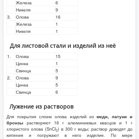
Железа
6
Никеля
9
3.
Олова
16
Железа
1
Никеля
1
Для листовой стали и изделий из неё
1.
Олова
15
Цинка
1
Свинца
5
2.
Олова
9
Цинка
5
Свинца
6
Лужение из растворов
Для покрытия слоем олова изделий из
меди, латуни и
бронзы
растворяют 16 г алюминиевых квасцов и 1 г
хлористого олова (SnCl
) в 300 г воды; раствор доводят до
2
кипения и погружают в него изделие. По мере