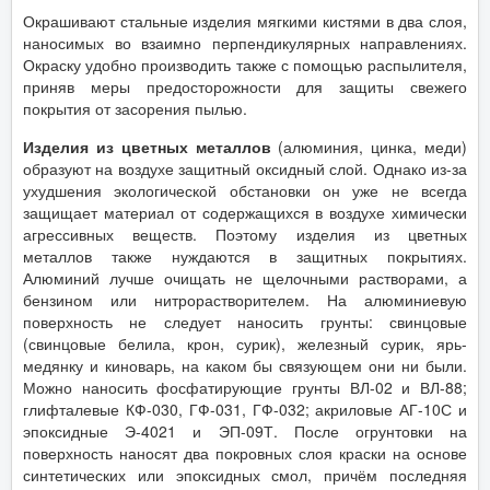
Окрашивают стальные изделия мягкими кистями в два слоя,
наносимых во взаимно перпендикулярных направлениях.
Окраску удобно производить также с помощью распылителя,
приняв меры предосторожности для защиты свежего
покрытия от засорения пылью.
Изделия из цветных металлов
(алюминия, цинка, меди)
образуют на воздухе защитный оксидный слой. Однако из-за
ухудшения экологической обстановки он уже не всегда
защищает материал от содержащихся в воздухе химически
агрессивных веществ. Поэтому изделия из цветных
металлов также нуждаются в защитных покрытиях.
Алюминий лучше очищать не щелочными растворами, а
бензином или нитрорастворителем. На алюминиевую
поверхность не следует наносить грунты: свинцовые
(свинцовые белила, крон, сурик), железный сурик, ярь-
медянку и киноварь, на каком бы связующем они ни были.
Можно наносить фосфатирующие грунты ВЛ-02 и ВЛ-88;
глифталевые КФ-030, ГФ-031, ГФ-032; акриловые АГ-10С и
эпоксидные Э-4021 и ЭП-09Т. После огрунтовки на
поверхность наносят два покровных слоя краски на основе
синтетических или эпоксидных смол, причём последняя