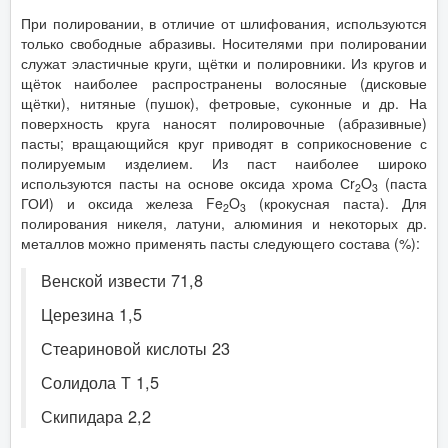
При полировании, в отличие от шлифования, используются
только свободные абразивы. Носителями при полировании
служат эластичные круги, щётки и полировники. Из кругов и
щёток наиболее распространены волосяные (дисковые
щётки), нитяные (пушок), фетровые, суконные и др. На
поверхность круга наносят полировочные (абразивные)
пасты; вращающийся круг приводят в соприкосновение с
полируемым изделием. Из паст наиболее широко
используются пасты на основе оксида хрома Сr
O
(паста
2
3
ГОИ) и оксида железа Fe
O
(крокусная паста). Для
2
3
полирования никеля, латуни, алюминия и некоторых др.
металлов можно применять пасты следующего состава (%):
Венской извести 71,8
Церезина 1,5
Стеариновой кислоты 23
Солидола Т 1,5
Скипидара 2,2