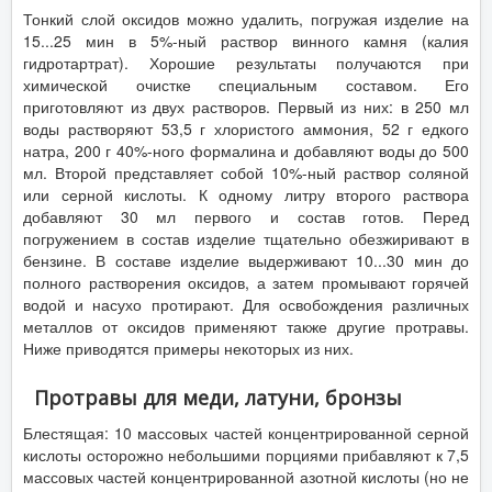
Тонкий слой оксидов можно удалить, погружая изделие на
15...25 мин в 5%-ный раствор винного камня (калия
гидротартрат). Хорошие результаты получаются при
химической очистке специальным составом. Его
приготовляют из двух растворов. Первый из них: в 250 мл
воды растворяют 53,5 г хлористого аммония, 52 г едкого
натра, 200 г 40%-ного формалина и добавляют воды до 500
мл. Второй представляет собой 10%-ный раствор соляной
или серной кислоты. К одному литру второго раствора
добавляют 30 мл первого и состав готов. Перед
погружением в состав изделие тщательно обезжиривают в
бензине. В составе изделие выдерживают 10...30 мин до
полного растворения оксидов, а затем промывают горячей
водой и насухо протирают. Для освобождения различных
металлов от оксидов применяют также другие протравы.
Ниже приводятся примеры некоторых из них.
Протравы для меди, латуни, бронзы
Блестящая: 10 массовых частей концентрированной серной
кислоты осторожно небольшими порциями прибавляют к 7,5
массовых частей концентрированной азотной кислоты (но не