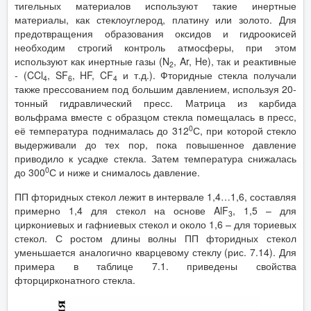
тигельных материалов используют такие инертные
материалы, как стеклоуглерод, платину или золото. Для
предотвращения образования оксидов и гидроокисей
необходим строгий контроль атмосферы, при этом
используют как инертные газы (N
, Ar, He), так и реактивные
2
- (CCl
, SF
, HF, CF
и т.д.). Фторидные стекла получали
4
6
4
также прессованием под большим давлением, используя 20-
тонный гидравлический пресс. Матрица из карбида
вольфрама вместе с образцом стекла помещалась в пресс,
0
её температура поднималась до 312
С, при которой стекло
выдерживали до тех пор, пока повышенное давление
приводило к усадке стекла. Затем температура снижалась
0
до 300
С и ниже и снималось давление.
ПП фторидных стекол лежит в интервале 1,4…1,6, составляя
примерно 1,4 для стекол на основе AlF
, 1,5 – для
3
циркониевых и гафниевых стекол и около 1,6 – для ториевых
стекол. С ростом длины волны ПП фторидных стекол
уменьшается аналогично кварцевому стеклу (рис. 7.14). Для
примера в таблице 7.1. приведены свойства
фторцирконатного стекла.