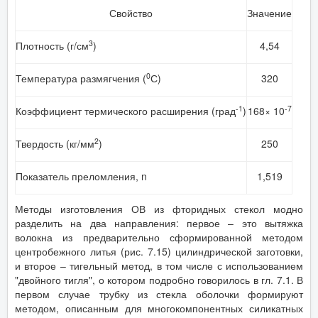
Свойство
Значение
3
Плотность (г/см
)
4,54
0
Температура размягчения (
С)
320
-1
-7
Коэффициент термического расширения (град
)
168× 10
2
Твердость (кг/мм
)
250
Показатель преломления, n
1,519
Методы изготовления ОВ из фторидных стекол модно
разделить на два направления: первое – это вытяжка
волокна из предварительно сформированной методом
центробежного литья (рис. 7.15) цилиндрической заготовки,
и второе – тигельный метод, в том числе с использованием
"двойного тигля", о котором подробно говорилось в гл. 7.1. В
первом случае трубку из стекла оболочки формируют
методом, описанным для многокомпонентных силикатных