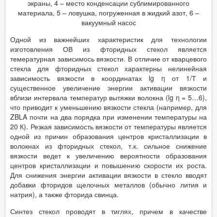
экраны, 4 – место конденсации сублимированного
материала, 5 – ловушка, погруженная в жидкий азот, 6 –
вакуумный насос
Одной из важнейших характеристик для технологии
изготовления ОВ из фторидных стекол является
темературная зависимось вязкости. В отличие от кварцевого
стекла для фторидных стекол характерны нелинейная
зависимость вязкости в координатах lg η от 1/Т и
существенное увеличение энергии активации вязкости
вблизи интервала температур вытяжки волокна (lg η = 5…6),
что приводит к уменьшению вязкости стекла (например, для
ZBLA почти на два порядка при изменении температуры на
20 К). Резкая зависимость вязкости от температуры является
одной из причин образования центров кристаллизации в
волокнах из фторидных стекол, т.к. сильное снижение
вязкости ведет к увеличению вероятности образования
центров кристаллизации и повышению скорости их роста.
Для снижения энергии активации вязкости в стекло вводят
добавки фторидов щелочных металлов (обычно лития и
натрия), а также фторида свинца.
Синтез стекол проводят в тиглях, причем в качестве