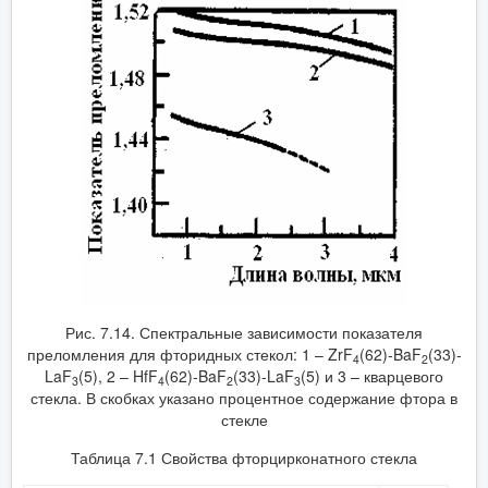
Рис. 7.14. Спектральные зависимости показателя
преломления для фторидных стекол: 1 – ZrF
(62)-BaF
(33)-
4
2
LaF
(5), 2 – HfF
(62)-BaF
(33)-LaF
(5) и 3 – кварцевого
3
4
2
3
стекла. В скобках указано процентное содержание фтора в
стекле
Таблица 7.1 Свойства фторцирконатного стекла