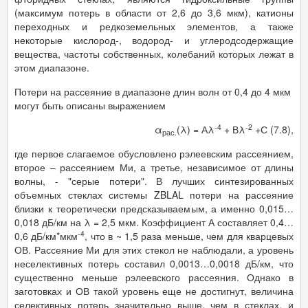
(максимум потерь в области от 2,6 до 3,6 мкм), катионы
переходных и редкоземельных элементов, а также
некоторые кислород-, водород- и углеродсодержащие
вещества, частоты собственных, колебаний которых лежат в
этом диапазоне.
Потери на рассеяние в диапазоне длин волн от 0,4 до 4 мкм
могут быть описаны выражением
-4
-2
α
(λ) = Аλ
+ Вλ
+С (7.8),
рас.
где первое слагаемое обусловлено рэлеевским рассеянием,
второе – рассеянием Ми, а третье, независимое от длины
волны, - "серые потери". В лучших синтезированных
объемных стеклах системы ZBLAL потери на рассеяние
близки к теоретически предсказываемым, а именно 0,015…
0,018 дБ/км на λ = 2,5 мкм. Коэффициент А составляет 0,4…
-4
0,6 дБ/км*мкм
, что в ~ 1,5 раза меньше, чем для кварцевых
ОВ. Рассеяние Ми для этих стекол не наблюдали, а уровень
неселективных потерь составил 0,0013…0,0018 дБ/км, что
существенно меньше рэлеевского рассеяния. Однако в
заготовках и ОВ такой уровень еще не достигнут, величина
селективных потерь значительно выше, чем в стеклах, и