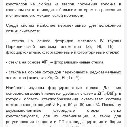
кристаллов на любом из этапов получения волокна в
конечном счете приводит к большим потерям на рассеяние
и снижению его механической прочности.
Среди систем наиболее перспективных для волоконной
оптики считаются:
- стекла на основе фторидов металлов IV группы
Периодической системы элементов (Zr, Hf, Th) –
фторцирконатные, фторгафниевые и фторториевые стекла;
- стекла на основе AlF
– фторалюминиевые стекла;
3
- стекла на основе фторидов переходных и редкоземельных
элементов (таких, как Zn, Cd, Pb, Ln, Y).
Наиболее изучены фторцирконатные стекла. Для них
основополагающей является двойная система ZrF
-BaF
, в
4
2
которой область стеклообразования охватывает составы
стекол с концентрацией ZrF
от 50 до 80 мол. %. Поскольку
4
двухкомпонентные фторидные стекла легко
кристаллизуются, для их стабилизации, а также для
регулирования вязкости и ПП фториды циркония и бария