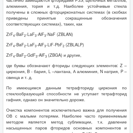
частично замещаются фторидами РЗЭ, щелочных металлов,
алюминия, тория и т.д. Наиболее устойчивые стекла
получены в сложных фторцирконатных системах (в скобках
приведены принятые сокращенные обозначения
соответствующих системах), таких, как
ZrF
-BaF
-LaF
-AlF
-NaF (ZBLAN)
4
2
3
3
ZrF
-BaF
-LaF
-AlF
-LiF-PbF
(ZBLALP)
4
2
3
3
2
ZrF
-BaF
-GdF
-AlF
(ZBGA) и другие,
4
2
3
3
где буквы обозначают фториды следующих элементов: Z –
циркония, B - бария, L –лантана, А алюминия, N натрия, P –
свинца и т. д.
По имеющимся данным тетрафториду циркония по
стеклообразующей способности не уступает тетрафторид
гафния, однако он значительно дороже.
Очистка компонентов исключительно важна для получения
ОВ с малыми потерями. Наиболее часто применяемым
методом является метод сублимации, т.к. давление
насыщенных паров фторидов основных компонентов и