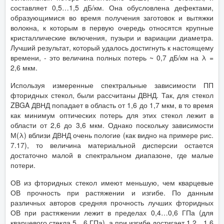
составляет 0,5…1,5 дБ/км. Она обусловлена дефектами,
образующимися во время получения заготовок и вытяжки
волокна, к которым в первую очередь относятся крупные
кристаллические включения, пузыри и вариации диаметра.
Лучший результат, который удалось достигнуть к настоящему
времени, - это величина полных потерь ~ 0,7 дБ/км на λ =
2,6 мкм.
Используя измеренные спектральные зависимости ПП
фторидных стекол, были рассчитаны ДВНД. Так, для стекол
ZBGA ДВНД попадает в область от 1,6 до 1,7 мкм, в то время
как минимум оптических потерь для этих стекол лежит в
области от 2,6 до 3,6 мкм. Однако поскольку зависимости
М(λ) вблизи ДВНД очень пологие (как видно на примере рис.
7.17), то величина материальной дисперсии остается
достаточно малой в спектральном диапазоне, где малые
потери.
ОВ из фторидных стекол имеют меньшую, чем кварцевые
ОВ прочность при растяжении и изгибе. По данным
различных авторов средняя прочность лучших фторидных
ОВ при растяжении лежит в пределах 0,4…0,6 ГПа (для
кварцевого стекла 5…6 ГПа), а при изгибе достигает 1,2…1,6