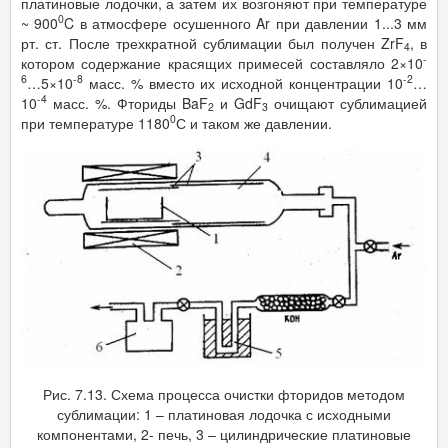
платиновые лодочки, а затем их возгоняют при температуре
0
~ 900
C в атмосфере осушенного Ar при давлении 1...3 мм
рт. ст. После трехкратной сублимации был получен ZrF
, в
4
-
котором содержание красящих примесей составляло 2×10
6
-8
-2
…5×10
масс. % вместо их исходной концентрации 10
…
-4
10
масс. %. Фториды BaF
и GdF
очищают сублимацией
2
3
0
при температуре 1180
С и таком же давлении.
Рис. 7.13. Схема процесса очистки фторидов методом
сублимации: 1 – платиновая лодочка с исходными
компонентами, 2- печь, 3 – цилиндрические платиновые