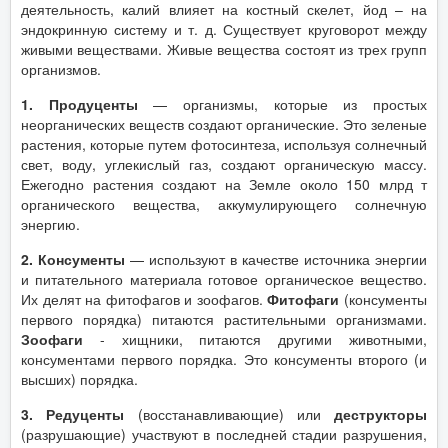
деятельность, калий влияет на костный скелет, йод – на
эндокринную систему и т. д. Существует круговорот между
живыми веществами. Живые вещества состоят из трех групп
организмов.
1. Продуценты
— организмы, которые из простых
неорганических веществ создают органические. Это зеленые
растения, которые путем фотосинтеза, используя солнечный
свет, воду, углекислый газ, создают органическую массу.
Ежегодно растения создают на Земле около 150 млрд т
органического вещества, аккумулирующего солнечную
энергию.
2. Консументы
— используют в качестве источника энергии
и питательного материала готовое органическое вещество.
Их делят на фитофагов и зоофагов.
Фитофаги
(консументы
первого порядка) питаются растительными организмами.
Зоофаги
- хищники, питаются другими животными,
консументами первого порядка. Это консументы второго (и
высших) порядка.
3. Редуценты
(восстанавливающие) или
деструкторы
(разрушающие) участвуют в последней стадии разрушения,