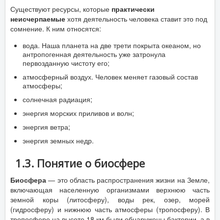
Существуют ресурсы, которые
практически
неисчерпаемые
хотя деятельность человека ставит это под
сомнение. К ним относятся:
вода. Наша планета на две трети покрыта океаном, но
антропогенная деятельность уже затронула
первозданную чистоту его;
атмосферный воздух. Человек меняет газовый состав
атмосферы;
солнечная радиация;
энергия морских приливов и волн;
энергия ветра;
энергия земных недр.
1.3. Понятие о биосфере
Биосфера
— это область распространения жизни на Земле,
включающая населенную организмами верхнюю часть
земной коры (литосферу), воды рек, озер, морей
(гидросферу) и нижнюю часть атмосферы (тропосферу). В
тропосфере на высоте 18 км были обнаружены бактерии, а в