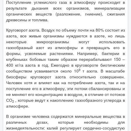
Поступление углекислого газа в атмосферу происходит в
результате дыхания всех организмов, минерализации
органических веществ (разложение, гниение), сжигания
древесины и топлива.
Круговорот азота. Воздух по объему почти на 80% состоит из
азота, все живые организмы нуждаются в азоте, но лишь
некоторые микроорганизмы могут использовать
газообразный азот из атмосферы и превращать его в
формы, усвояемые растениями. Например, бактерии в
клубеньках бобовых таким образом перерабатывают 150 –
400 кг/га азота в год. Ежегодно в круговороте биотическим
9
сообществом усваивается около 10
т азота. В масштабе
биосферы круговорот азота относительно совершенен.
Человек хотя и влияет как на потребление азота, так и на
поступление его в атмосферу, эти потоки сбалансированы и
не меняют его концентрацию в воздухе, в отличие от потоков
СО
, которые ведут к накоплению газообразного углерода в
2
атмосфере.
В организме человека содержатся минеральные вещества в
различных дозах, которые необходимы для
жизнедеятельности: калий регулирует сердечно-сосудистую