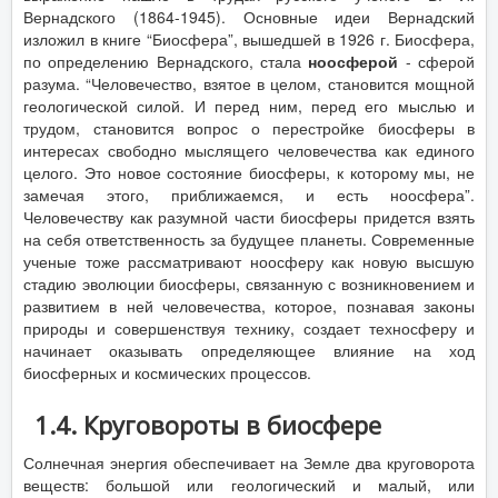
Вернадского (1864-1945). Основные идеи Вернадский
изложил в книге “Биосфера”, вышедшей в 1926 г. Биосфера,
по определению Вернадского, стала
ноосферой
- сферой
разума. “Человечество, взятое в целом, становится мощной
геологической силой. И перед ним, перед его мыслью и
трудом, становится вопрос о перестройке биосферы в
интересах свободно мыслящего человечества как единого
целого. Это новое состояние биосферы, к которому мы, не
замечая этого, приближаемся, и есть ноосфера”.
Человечеству как разумной части биосферы придется взять
на себя ответственность за будущее планеты. Современные
ученые тоже рассматривают ноосферу как новую высшую
стадию эволюции биосферы, связанную с возникновением и
развитием в ней человечества, которое, познавая законы
природы и совершенствуя технику, создает техносферу и
начинает оказывать определяющее влияние на ход
биосферных и космических процессов.
1.4. Круговороты в биосфере
Солнечная энергия обеспечивает на Земле два круговорота
веществ: большой или геологический и малый, или