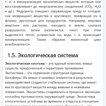
т. е. в минерализации органических веществ, которые они
восстанавливают до неорганических соединений (СО
, Н
О
2
2
и др.). Редуценты очищают окружающую среду от отходов,
они возвращают вещества в круговорот, превращая иъ в
формы, доступные для продуцентов. Например, мертвое
животное или растение, находясь в земле, сначала
разрушается, затем разлагается, гниет, при этом
выделяется тепло, углекислый газ, вода, т. е. происходит
минерализация. Таким образом жизненный цикл
возобновляется.
1.5. Экологическая система
Экологическая система
– это единый комплекс живых
существ, приуроченный к территории проживания.
Экосистема – это первичная структурная единица
биосферы. Из живых и неживых элементов в результате
взаимодействия создается стабильная система, где имеет
место круговорот веществ между живыми и неживыми
элементами. Экосистемы создавались в процессе эволюции,
способны противостоять окружающей среде. Экосистема
относительно устойчива во времени и открыта в отношении
притока и оттока вещества и энергии. Экосистема – это