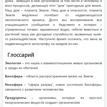
дома”, живущих в нём организмов (в том числе и человека) и
всех процессов, делающих этот “дом” пригодным для жизни.
Наш дом – планета Земля. Наш дом в опасности, планета
Земля медленно погибает от надвигающегося
экологического кризиса. Долго мы воспринимали все
учащающиеся сообщения о бедствиях и потерях –
отравленных почвах, зараженных водах, гибели животных и
растений лишь как досадные случайности, вызванные чьим-
то разгильдяйством. Наступило время осознать, что вина за
надвигающуюся катастрофу на каждом из нас.
Глоссарий
Экология
– это наука о взаимоотношении живых организмов
и среды их обитания
Биосфера
– область распространения жизни на Земле
Ноосфера
– “сфера разума”, новое состояние биосферы,
связанное с развитием человечества
Продуценты
– организмы, которые из простых
неорганических веществ создают органические