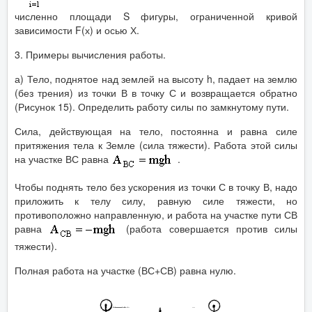
численно площади S фигуры, ограниченной кривой
зависимости F(х) и осью Х.
3. Примеры вычисления работы.
а) Тело, поднятое над землей на высоту h, падает на землю
(без трения) из точки В в точку С и возвращается обратно
(Рисунок 15). Определить работу силы по замкнутому пути.
Сила, действующая на тело, постоянна и равна силе
притяжения тела к Земле (сила тяжести). Работа этой силы
на участке ВС равна
.
Чтобы поднять тело без ускорения из точки С в точку В, надо
приложить к телу силу, равную силе тяжести, но
противоположно направленную, и работа на участке пути СВ
равна
(работа совершается против силы
тяжести).
Полная работа на участке (ВС+СВ) равна нулю.