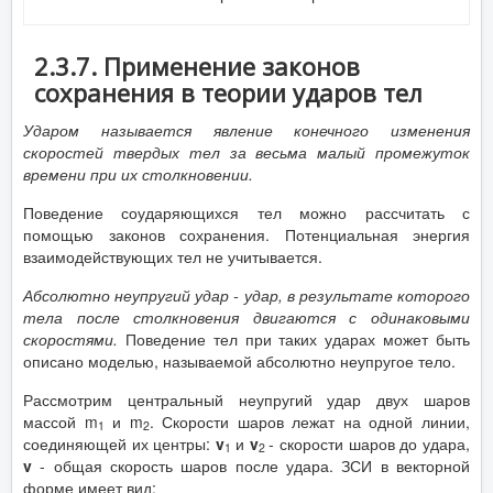
2.3.7. Применение законов
сохранения в теории ударов тел
Ударом называется явление конечного изменения
скоростей твердых тел за весьма малый промежуток
времени при их столкновении.
Поведение соударяющихся тел можно рассчитать с
помощью законов сохранения. Потенциальная энергия
взаимодействующих тел не учитывается.
Абсолютно неупругий удар - удар, в результате которого
тела после столкновения двигаются с одинаковыми
скоростями.
Поведение тел при таких ударах может быть
описано моделью, называемой абсолютно неупругое тело.
Рассмотрим центральный неупругий удар двух шаров
массой m
и m
. Скорости шаров лежат на одной линии,
1
2
соединяющей их центры:
v
и
v
- скорости шаров до удара,
1
2
v
- общая скорость шаров после удара. ЗСИ в векторной
форме имеет вид: