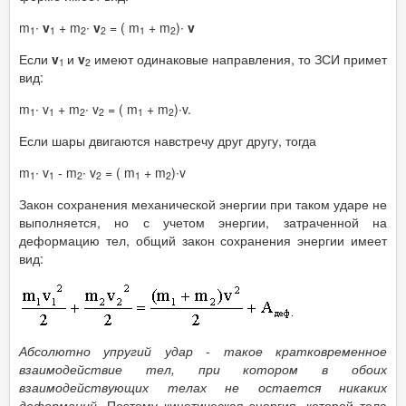
m
∙
v
+ m
∙
v
= ( m
+ m
)∙
v
1
1
2
2
1
2
Если
v
и
v
имеют одинаковые направления, то ЗСИ примет
1
2
вид:
m
∙ v
+ m
∙ v
= ( m
+ m
)∙v.
1
1
2
2
1
2
Если шары двигаются навстречу друг другу, тогда
m
∙ v
- m
∙ v
= ( m
+ m
)∙v
1
1
2
2
1
2
Закон сохранения механической энергии при таком ударе не
выполняется, но с учетом энергии, затраченной на
деформацию тел, общий закон сохранения энергии имеет
вид:
Абсолютно упругий удар - такое кратковременное
взаимодействие тел, при котором в обоих
взаимодействующих телах не остается никаких
деформаций.
Поэтому кинетическая энергия, которой тела