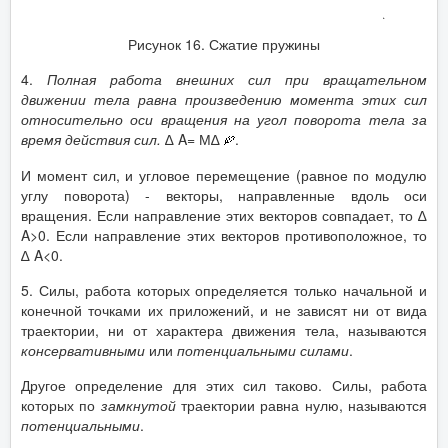
Рисунок 16. Сжатие пружины
4.
Полная работа внешних сил при вращательном
движении тела равна произведению момента этих сил
относительно оси вращения на угол поворота тела за
время действия сил.
∆ A= М∆
.
И момент сил, и угловое перемещение (равное по модулю
углу поворота) - векторы, направленные вдоль оси
вращения. Если направление этих векторов совпадает, то ∆
A>0. Если направление этих векторов противоположное, то
∆ A<0.
5. Силы, работа которых определяется только начальной и
конечной точками их приложений, и не зависят ни от вида
траектории, ни от характера движения тела, называются
консервативными
или
потенциальными силами
.
Другое определение для этих сил таково. Силы, работа
которых по
замкнутой
траектории равна нулю, называются
потенциальными
.