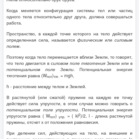
Когда меняется конфигурация системы тел или частиц
одного тела относительно друг друга, должна совершаться
работа.
Пространство, в каждой точке которого на тело действует
определенная сила, называется
физическим
или
силовым
полем
.
Поэтому когда тело перемещается вблизи Земли, то говорят,
что тело двигается в
силовом поле тяготения
Земли или в
потенциальном поле Земли
. Потенциальная энергия
тяготения равна (W
)
= mgh,
пот
тяг.
h - расстояние между телом и Землей.
В растянутой (или сжатой) пружине на каждую ее точку
действует сила упругости, в этом случае можно говорить о
потенциальном поле упругости
. Потенциальная энергия
2
упругости равна ( W
)
= ( kl
)/2, l - длина растянутой
пот
упр.
пружины, отсчет х от положения равновесия.
При делении сил, действующих на тело, на внешние и
внутренние рассмотренные в примерах сила тяготения (в