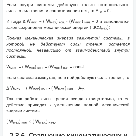
Если внутри системы действуют только потенциальные
силы, а сил трения и сопротивления нет, то А
= 0.
тр.
И тогда ∆ W
= ( W
)
- (W
)
= 0 и выполняется
мех.
мех
кон.
мех.
нач.
закон сохранения механической энергии ( ЗСЭ
):
мех
Полная механическая энергия замкнутой системы, в
которой не действуют силы трения, остается
постоянной, независимо от взаимодействий внутри
системы
.
W
= ( W
)
= (W
)
= const.
мех.
мех
кон.
мех.
нач
Если система замкнутая, но в ней действуют силы трения, то
∆ W
= ( W
)
- ( W
)
= А
мех.
мех
кон.
мех.
нач.
тр.
Так как работа силы трения всегда отрицательна, то ее
действие приводит к уменьшению полной механической
энергии системы:
( W
)
< ( W
)
.
мех
кон.
мех.
нач.
2.3.6. Сравнение кинематических и