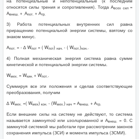
на потенциальные и непотенциальные (к последним
относятся силы трения и сопротивления). Тогда А
=
всех сил
А
+
А
+ А
внеш.
.
пот.
тр.
3) Работа потенциальных внутренних сил равна
приращению потенциальной энергии системы, взятому со
знаком минус.
А
= - ∆ W
= ( W
)
- ( W
)
.
пот.
пот
пот
нач.
пот.
кон.
4) Полная механическая энергия система равна сумме
кинетической и потенциальной энергии системы.
W
= W
+ W
.
мех.
кин.
пот.
Суммируя все эти положения и сделав соответствующие
преобразования, получим
∆ W
=( W
)
- (W
)
= А
+ А
мех.
мех
кон.
мех.
нач
внеш.
тр.
Если внешние силы на систему не действуют, то система
называется
замкнутой
или
изолированной
и А
= 0. С
внеш.
замкнутой системой мы работали при рассмотрении законов
сохранения импульса (ЗСИ) и момента импульса (ЗСМИ).