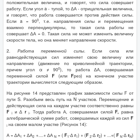
положительная величина, и говорят, что сила совершает
работу. Если угол a - тупой, то ∆А - отрицательная величина,
и говорят, что работа совершается против действия силы.
0
Если a = 90
, т.е. направления силы и перемещения
взаимно перпендикулярны, то такая сила работы не
совершает ∆А = 0. Такая сила не может изменить величину
скорости тела, но она меняет направление скорости.
2.
Работа переменной силы
. Если сила или
равнодействующая сил изменяет свою величину или
направление (движение по криволинейной траектории,
0
причем угол α ≠ 90
), то работа ∆А, совершаемая
переменной силой
F
(или
F
рез) на конечном участке
траектории вычисляется следующим образом.
На рисунке 14 представлен график зависимости силы F от
пути S. Разобьем весь путь на N участков. Перемещение и
действующая сила на каждом участке соответственно равны
F
и ∆
r
. Тогда работа А, совершаемая силой
F,
равна
i
i
алгебраической сумме работ, совершаемых каждой из сил
F
на своем малом участке (Рисунок 14):
i
А = ∆А
+ ∆А
+....+ ∆А
= (
F
∙∆
r
) + (
F
∙∆
r
) + ...+(
F
∙∆
r
)
1
2
N
1
1
2
2
N
N