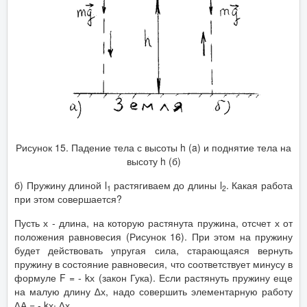
Рисунок 15. Падение тела с высоты h (a) и поднятие тела на
высоту h (б)
б) Пружину длиной l
растягиваем до длины l
. Какая работа
1
2
при этом совершается?
Пусть х - длина, на которую растянута пружина, отсчет х от
положения равновесия (Рисунок 16). При этом на пружину
будет действовать упругая сила, старающаяся вернуть
пружину в состояние равновесия, что соответствует минусу в
формуле F = - kх (закон Гука). Если растянуть пружину еще
на малую длину ∆х, надо совершить элементарную работу
∆А = - kх∙ ∆х.