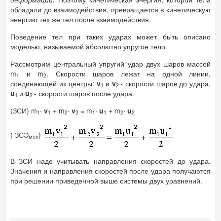
обладали до взаимодействия, превращается в кинетическую
энергию тех же тел после взаимодействия.
Поведение тел при таких ударах может быть описано
моделью, называемой абсолютно упругое тело.
Рассмотрим центральный упругий удар двух шаров массой
m
и m
. Скорости шаров лежат на одной линии,
1
2
соединяющей их центры:
v
и
v
- скорости шаров до удара,
1
2
u
и
u
- скорости шаров после удара.
1
2
(ЗСИ) m
∙
v
+ m
∙
v
= m
∙
u
+ m
∙
u
1
1
2
2
1
1
2
2
( ЗСЭ
)
мех
В ЗСИ надо учитывать направления скоростей до удара.
Значения и направления скоростей после удара получаются
при решении приведенной выше системы двух уравнений.