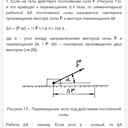
1. Если на тело действует
постоянная сила
F
(Рисунок 13),
и это приводит к перемещению ∆
r
тела, то
элементарной
работой
∆А
постоянной силы
называется скалярное
произведение вектора силы
F
и вектора перемещения ∆
r
:
∆А = (
F
∙∆
r
) = ½
F
½½∆
r
½ cos a ,
где a - угол между направлениями векторов силы
F
и
перемещения ∆
r
, (
F
∙ ∆
r
) – скалярное произведение двух
векторов (см.[8]).
Рисунок 13 - Перемещение тела под действием постоянной
силы.
Работа ∆А - скаляр. Если угол a - острый, то ∆А