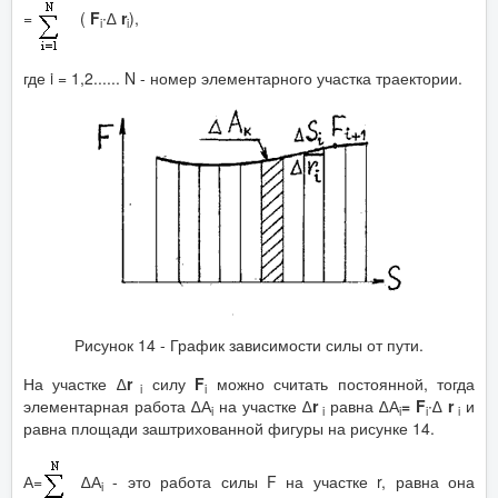
=
(
F
∙∆
r
),
i
i
где i = 1,2...... N - номер элементарного участка траектории.
Рисунок 14 - График зависимости силы от пути.
На участке ∆
r
силу
F
можно считать постоянной, тогда
i
i
элементарная работа ∆А
на участке ∆
r
равна ∆А
= F
∙∆
r
и
i
i
i
i
i
равна площади заштрихованной фигуры на рисунке 14.
А=
∆А
- это работа силы F на участке r, равна она
i