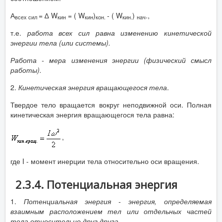
А
= ∆ W
= ( W
)
- ( W
)
.,
всех
сил
кин
кин
кон.
кин.
нач
т.е.
работа всех сил равна изменению кинетической
энергии тела (или системы).
Работа - мера изменения энергии (физический смысл
работы).
2.
Кинетическая энергия вращающегося тела
.
Твердое тело вращается вокруг неподвижной оси. Полная
кинетическая энергия вращающегося тела равна:
,
где I - момент инерции тела относительно оси вращения.
2.3.4. Потенциальная энергия
1.
Потенциальная энергия - энергия, определяемая
взаимным расположением тел или отдельных частей
тела относительно друг друга.